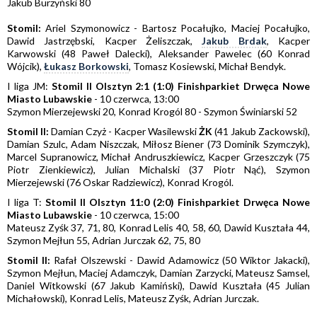
Jakub Burzyński 80
Stomil:
Ariel Szymonowicz - Bartosz Pocałujko, Maciej Pocałujko,
Dawid Jastrzębski, Kacper Żeliszczak,
Jakub Brdak
, Kacper
Karwowski (48 Paweł Dalecki), Aleksander Pawelec (60 Konrad
Wójcik),
Łukasz Borkowski
, Tomasz Kosiewski, Michał Bendyk.
I liga JM:
Stomil II Olsztyn 2:1 (1:0) Finishparkiet Drwęca Nowe
Miasto Lubawskie
- 10 czerwca, 13:00
Szymon Mierzejewski 20, Konrad Krogól 80 - Szymon Świniarski 52
Stomil II:
Damian Czyż - Kacper Wasilewski
ŻK
(41 Jakub Zackowski),
Damian Szulc, Adam Niszczak, Miłosz Biener (73 Dominik Szymczyk),
Marcel Supranowicz, Michał Andruszkiewicz, Kacper Grzeszczyk (75
Piotr Zienkiewicz), Julian Michalski (37 Piotr Nąć), Szymon
Mierzejewski (76 Oskar Radziewicz), Konrad Krogól.
I liga T:
Stomil II Olsztyn 11:0 (2:0) Finishparkiet Drwęca Nowe
Miasto Lubawskie
- 10 czerwca, 15:00
Mateusz Zyśk 37, 71, 80, Konrad Lelis 40, 58, 60, Dawid Kuształa 44,
Szymon Mejłun 55, Adrian Jurczak 62, 75, 80
Stomil II:
Rafał Olszewski - Dawid Adamowicz (50 Wiktor Jakacki),
Szymon Mejłun, Maciej Adamczyk, Damian Zarzycki, Mateusz Samsel,
Daniel Witkowski (67 Jakub Kamiński), Dawid Kuształa (45 Julian
Michałowski), Konrad Lelis, Mateusz Zyśk, Adrian Jurczak.