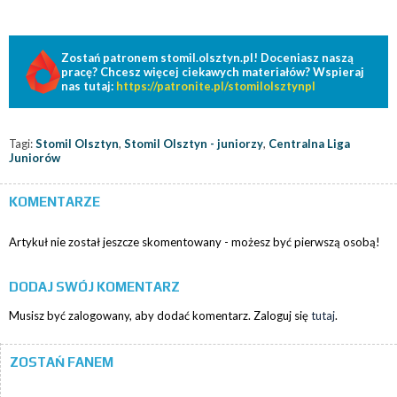
Zostań patronem stomil.olsztyn.pl! Doceniasz naszą
pracę? Chcesz więcej ciekawych materiałów? Wspieraj
nas tutaj:
https://patronite.pl/stomilolsztynpl
Tagi:
Stomil Olsztyn
,
Stomil Olsztyn - juniorzy
,
Centralna Liga
Juniorów
KOMENTARZE
Artykuł nie został jeszcze skomentowany - możesz być pierwszą osobą!
DODAJ SWÓJ KOMENTARZ
Musisz być zalogowany, aby dodać komentarz. Zaloguj się
tutaj
.
ZOSTAŃ FANEM