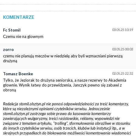
KOMENTARZE
Fc Stomil
03.05.25 10:19
Czemu nie na glownym
zorro
03.05.25 00:03
czemu nie planują meczów w niedzielę aby byli wzmacniani pierwszą
drużyną
Tomasz Boenke
02.05.25 22:32
Tylko, że Jeziorak to drużyna seniorska, a nasze rezerwy to Akademia
głownie. Wynik łatwy do przewidzenia, Janczyk pewno się zabawi z
obroną
Redakcja stomil.olsztyn.pl nie ponosi odpowiedzialności za treść komentarzy,
które są niezależnymi opiniami czytelników serwisu. Jednocześnie
stomil.olsztyn.pl zastrzega sobie prawo do kasowania komentarzy
zawierających wulgaryzmy, treści rasistowskie, reklamy, wypowiedzi nie
związane z tematem artykułu, "trolling", sformułowania obraźliwe w stosunku
do innych czytelników serwisu, osób trzecich, klubów lub instytucji itp., a w
skrajnych przypadkach do blokowania możliwości komentowania wiadomości