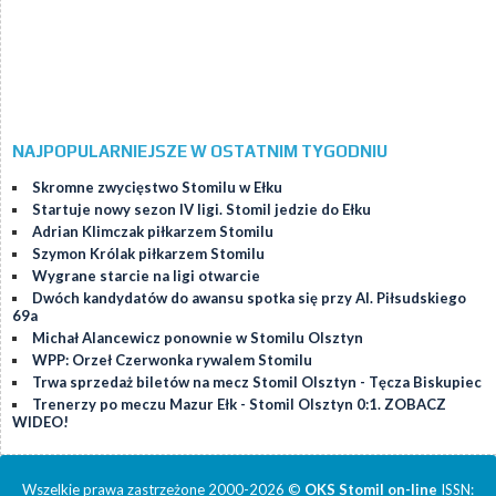
NAJPOPULARNIEJSZE W OSTATNIM TYGODNIU
Skromne zwycięstwo Stomilu w Ełku
Startuje nowy sezon IV ligi. Stomil jedzie do Ełku
Adrian Klimczak piłkarzem Stomilu
Szymon Królak piłkarzem Stomilu
Wygrane starcie na ligi otwarcie
Dwóch kandydatów do awansu spotka się przy Al. Piłsudskiego
69a
Michał Alancewicz ponownie w Stomilu Olsztyn
WPP: Orzeł Czerwonka rywalem Stomilu
Trwa sprzedaż biletów na mecz Stomil Olsztyn - Tęcza Biskupiec
Trenerzy po meczu Mazur Ełk - Stomil Olsztyn 0:1. ZOBACZ
WIDEO!
Wszelkie prawa zastrzeżone 2000-2026 ©
OKS Stomil on-line
ISSN: