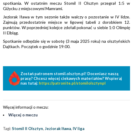
spotkania. W ostatnim meczu Stomil II Olsztyn przegrał 1:5 w
Giżycku z miejscowymi Mamrami.
Jeziorak Iława w tym sezonie także walczy o pozostanie w IV lidze.
Zajmują przedostatnie miejsce w ligowej tabeli z dorobkiem 12.
punktów. W poprzedniej kolejce zdołali pokonać u siebie 1:0 Olimpię
II Elbląg.
Spotkanie odbędzie się w sobotę (3 maja 2025 roku) na olsztyńskich
Dajtkach. Początek o godzinie 19:00.
Zostań patronem stomil.olsztyn.pl! Doceniasz naszą
pracę? Chcesz więcej ciekawych materiałów? Wspieraj
nas tutaj:
https://patronite.pl/stomilolsztynpl
Więcej informacji o meczu:
Więcej o meczu
Tagi:
Stomil II Olsztyn
,
Jeziorak Iława
,
IV liga