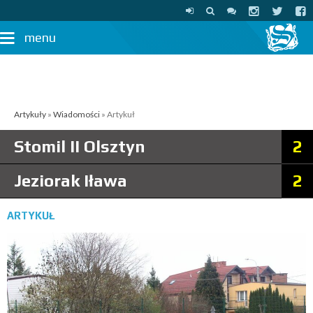
menu
Artykuły
»
Wiadomości
» Artykuł
Stomil II Olsztyn
2
Jeziorak Iława
2
ARTYKUŁ