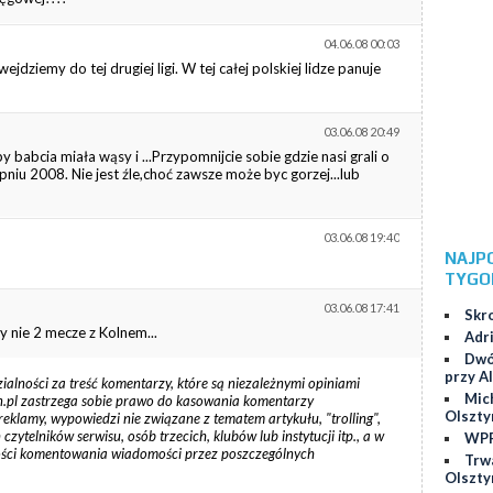
04.06.08 00:03
ejdziemy do tej drugiej ligi. W tej całej polskiej lidze panuje
03.06.08 20:49
y babcia miała wąsy i ...Przypomnijcie sobie gdzie nasi grali o
rpniu 2008. Nie jest źle,choć zawsze może byc gorzej...lub
03.06.08 19:40
NAJP
TYGO
03.06.08 17:41
Skr
y nie 2 mecze z Kolnem...
Adr
Dwó
przy Al
zialności za treść komentarzy, które są niezależnymi opiniami
Mic
tyn.pl zastrzega sobie prawo do kasowania komentarzy
Olszty
reklamy, wypowiedzi nie związane z tematem artykułu, "trolling",
ytelników serwisu, osób trzecich, klubów lub instytucji itp., a w
WPP
ości komentowania wiadomości przez poszczególnych
Trw
Olszty