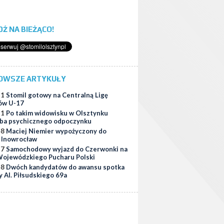
ĄDŹ NA BIEŻĄCO!
OWSZE ARTYKUŁY
51
Stomil gotowy na Centralną Ligę
ów U-17
11
Po takim widowisku w Olsztynku
ba psychicznego odpoczynku
48
Maciej Niemier wypożyczony do
i Inowrocław
37
Samochodowy wyjazd do Czerwonki na
ojewódzkiego Pucharu Polski
48
Dwóch kandydatów do awansu spotka
y Al. Piłsudskiego 69a