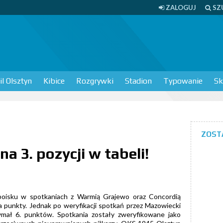
ZALOGUJ
SZ
l Olsztyn
Kibice
Rozgrywki
Stadion
Typowanie
Sk
ZOST
a 3. pozycji w tabeli!
 boisku w spotkaniach z Warmią Grajewo oraz Concordią
a punkty. Jednak po weryfikacji spotkań przez Mazowiecki
ymał 6. punktów. Spotkania zostały zweryfikowane jako