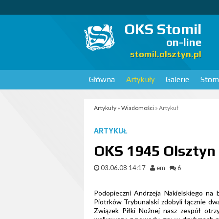
OKS Stomil
on-line
stomil.olsztyn.pl
Główna
Artykuły
Galerie
Stomi
Artykuły
»
Wiadomości
» Artykuł
ARTYKUŁ
OKS 1945 Olsztyn n
03.06.08 14:17
em
6
Podopieczni Andrzeja Nakielskiego na
Piotrków Trybunalski zdobyli łącznie dw
Związek Piłki Nożnej nasz zespół otrz