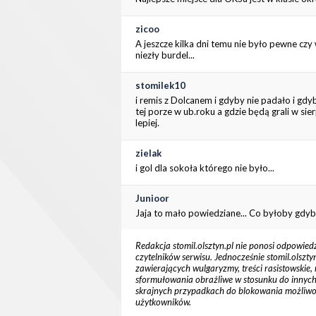
zicoo
A jeszcze kilka dni temu nie było pewne czy w
niezły burdel...
stomilek10
i remis z Dolcanem i gdyby nie padało i gdyb
tej porze w ub.roku a gdzie będą grali w sie
lepiej.
zielak
i gol dla sokoła którego nie było...
Junioor
Jaja to mało powiedziane... Co byłoby gdyb
Redakcja stomil.olsztyn.pl nie ponosi odpowied
czytelników serwisu. Jednocześnie stomil.olsz
zawierających wulgaryzmy, treści rasistowskie, 
sformułowania obraźliwe w stosunku do innych cz
skrajnych przypadkach do blokowania możliw
użytkowników.