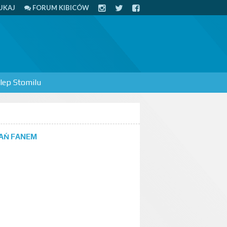
UKAJ
FORUM KIBICÓW
lep Stomilu
AŃ FANEM