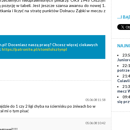
rzeciwnych nieuprawnionych piłkarzy. OKS 1945 Olsztyn
 pozycję w tabeli. Jest jeszcze szansa awansu do nowej 1.
otkania i liczyć na stratę punktów Dolnacu Ząbki w meczu z
...I B
n.pl! Doceniasz naszą pracę? Chcesz więcej ciekawych
NAJN
:
https://patronite.pl/stomilolsztynpl
23:
Junior
22:
potrze
21:
Cuiavi
21:
mecz W
09:
05.06.08 11:58
się prz
ejdzie do 1 czy 2 ligi chyba na ściernisku po żniwach bo w
al mi o tym pisać
05.06.08 10:42
ręgowej!!!!