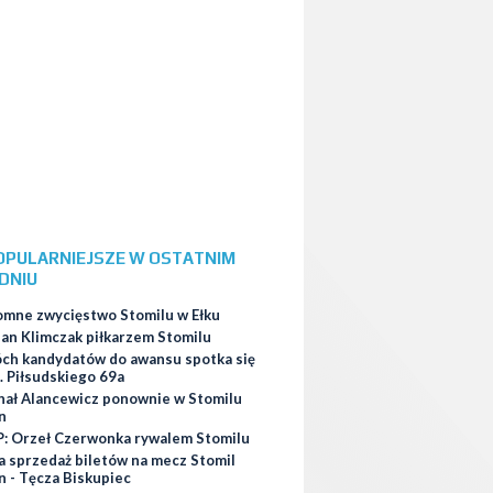
OPULARNIEJSZE W OSTATNIM
DNIU
omne zwycięstwo Stomilu w Ełku
ian Klimczak piłkarzem Stomilu
ch kandydatów do awansu spotka się
. Piłsudskiego 69a
hał Alancewicz ponownie w Stomilu
n
: Orzeł Czerwonka rywalem Stomilu
a sprzedaż biletów na mecz Stomil
n - Tęcza Biskupiec