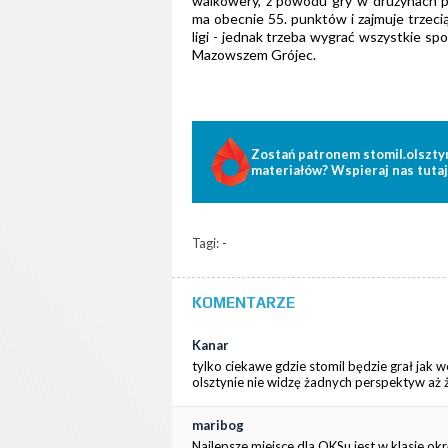
walkowery, z powodu gry w drużynach p
ma obecnie 55. punktów i zajmuje trzecią
ligi - jednak trzeba wygrać wszystkie sp
Mazowszem Grójec.
Zostań patronem stomil.olszty
materiałów? Wspieraj nas tutaj
Tagi: -
KOMENTARZE
Kanar
tylko ciekawe gdzie stomil będzie grał jak w
olsztynie nie widzę żadnych perspektyw aż ż
maribog
Najlepsze miejsce dla OKSu jest w klasie ok