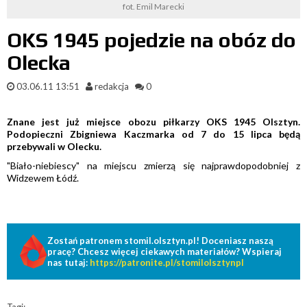
fot. Emil Marecki
OKS 1945 pojedzie na obóz do
Olecka
03.06.11 13:51
redakcja
0
Znane jest już miejsce obozu piłkarzy OKS 1945 Olsztyn.
Podopieczni Zbigniewa Kaczmarka od 7 do 15 lipca będą
przebywali w Olecku.
"Biało-niebiescy" na miejscu zmierzą się najprawdopodobniej z
Widzewem Łódź.
Zostań patronem stomil.olsztyn.pl! Doceniasz naszą
pracę? Chcesz więcej ciekawych materiałów? Wspieraj
nas tutaj:
https://patronite.pl/stomilolsztynpl