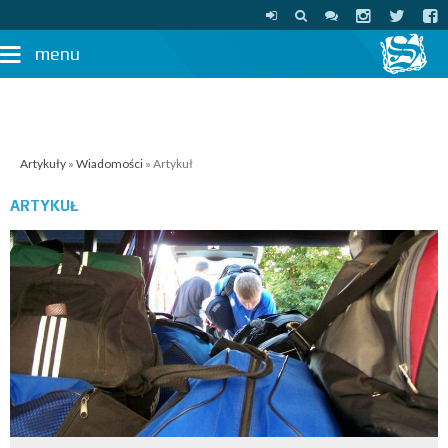
menu
Artykuły
»
Wiadomości
» Artykuł
ARTYKUŁ