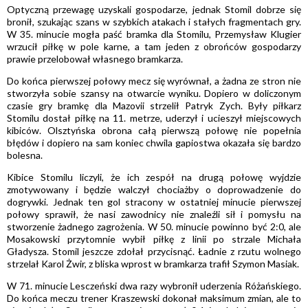
Optyczną przewagę uzyskali gospodarze, jednak Stomil dobrze się
bronił, szukając szans w szybkich atakach i stałych fragmentach gry.
W 35. minucie mogła paść bramka dla Stomilu, Przemysław Klugier
wrzucił piłkę w pole karne, a tam jeden z obrońców gospodarzy
prawie przelobował własnego bramkarza.
Do końca pierwszej połowy mecz się wyrównał, a żadna ze stron nie
stworzyła sobie szansy na otwarcie wyniku. Dopiero w doliczonym
czasie gry bramkę dla Mazovii strzelił Patryk Zych. Były piłkarz
Stomilu dostał piłkę na 11. metrze, uderzył i ucieszył miejscowych
kibiców. Olsztyńska obrona całą pierwszą połowę nie popełnia
błędów i dopiero na sam koniec chwila gapiostwa okazała się bardzo
bolesna.
Kibice Stomilu liczyli, że ich zespół na drugą połowę wyjdzie
zmotywowany i będzie walczył chociażby o doprowadzenie do
dogrywki. Jednak ten gol stracony w ostatniej minucie pierwszej
połowy sprawił, że nasi zawodnicy nie znaleźli sił i pomysłu na
stworzenie żadnego zagrożenia. W 50. minucie powinno być 2:0, ale
Mosakowski przytomnie wybił piłkę z linii po strzale Michała
Gładysza. Stomil jeszcze zdołał przycisnąć. Ładnie z rzutu wolnego
strzelał Karol Żwir, z bliska wprost w bramkarza trafił Szymon Masiak.
W 71. minucie Lesczeński dwa razy wybronił uderzenia Różańskiego.
Do końca meczu trener Kraszewski dokonał maksimum zmian, ale to