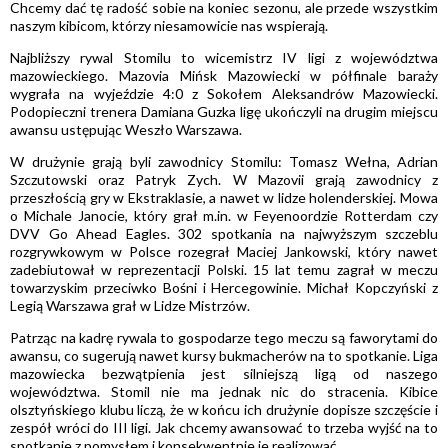
Chcemy dać tę radość sobie na koniec sezonu, ale przede wszystkim
naszym kibicom, którzy niesamowicie nas wspierają.
Najbliższy rywal Stomilu to wicemistrz IV ligi z województwa
mazowieckiego. Mazovia Mińsk Mazowiecki w półfinale baraży
wygrała na wyjeździe 4:0 z Sokołem Aleksandrów Mazowiecki.
Podopieczni trenera Damiana Guzka ligę ukończyli na drugim miejscu
awansu ustępując Weszło Warszawa.
W drużynie grają byli zawodnicy Stomilu: Tomasz Wełna, Adrian
Szczutowski oraz Patryk Zych. W Mazovii grają zawodnicy z
przeszłością gry w Ekstraklasie, a nawet w lidze holenderskiej. Mowa
o Michale Janocie, który grał m.in. w Feyenoordzie Rotterdam czy
DVV Go Ahead Eagles. 302 spotkania na najwyższym szczeblu
rozgrywkowym w Polsce rozegrał Maciej Jankowski, który nawet
zadebiutował w reprezentacji Polski. 15 lat temu zagrał w meczu
towarzyskim przeciwko Bośni i Hercegowinie. Michał Kopczyński z
Legią Warszawa grał w Lidze Mistrzów.
Patrząc na kadrę rywala to gospodarze tego meczu są faworytami do
awansu, co sugerują nawet kursy bukmacherów na to spotkanie. Liga
mazowiecka bezwątpienia jest silniejszą ligą od naszego
województwa. Stomil nie ma jednak nic do stracenia. Kibice
olsztyńskiego klubu liczą, że w końcu ich drużynie dopisze szczęście i
zespół wróci do III ligi. Jak chcemy awansować to trzeba wyjść na to
spotkanie z pomysłem i konsekwentnie je realizować.