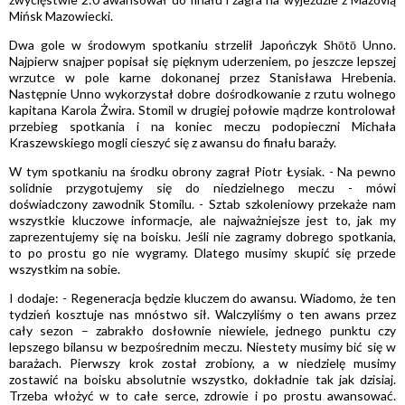
Mińsk Mazowiecki.
Dwa gole w środowym spotkaniu strzelił Japończyk Shōtō Unno.
Najpierw snajper popisał się pięknym uderzeniem, po jeszcze lepszej
wrzutce w pole karne dokonanej przez Stanisława Hrebenia.
Następnie Unno wykorzystał dobre dośrodkowanie z rzutu wolnego
kapitana Karola Żwira. Stomil w drugiej połowie mądrze kontrolował
przebieg spotkania i na koniec meczu podopieczni Michała
Kraszewskiego mogli cieszyć się z awansu do finału baraży.
W tym spotkaniu na środku obrony zagrał Piotr Łysiak. - Na pewno
solidnie przygotujemy się do niedzielnego meczu - mówi
doświadczony zawodnik Stomilu. - Sztab szkoleniowy przekaże nam
wszystkie kluczowe informacje, ale najważniejsze jest to, jak my
zaprezentujemy się na boisku. Jeśli nie zagramy dobrego spotkania,
to po prostu go nie wygramy. Dlatego musimy skupić się przede
wszystkim na sobie.
I dodaje: - Regeneracja będzie kluczem do awansu. Wiadomo, że ten
tydzień kosztuje nas mnóstwo sił. Walczyliśmy o ten awans przez
cały sezon – zabrakło dosłownie niewiele, jednego punktu czy
lepszego bilansu w bezpośrednim meczu. Niestety musimy bić się w
barażach. Pierwszy krok został zrobiony, a w niedzielę musimy
zostawić na boisku absolutnie wszystko, dokładnie tak jak dzisiaj.
Trzeba włożyć w to całe serce, zdrowie i po prostu awansować.