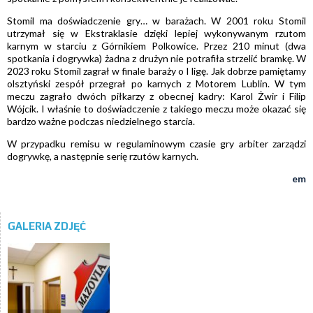
Stomil ma doświadczenie gry… w barażach. W 2001 roku Stomil
utrzymał się w Ekstraklasie dzięki lepiej wykonywanym rzutom
karnym w starciu z Górnikiem Polkowice. Przez 210 minut (dwa
spotkania i dogrywka) żadna z drużyn nie potrafiła strzelić bramkę. W
2023 roku Stomil zagrał w finale baraży o I ligę. Jak dobrze pamiętamy
olsztyński zespół przegrał po karnych z Motorem Lublin. W tym
meczu zagrało dwóch piłkarzy z obecnej kadry: Karol Żwir i Filip
Wójcik. I właśnie to doświadczenie z takiego meczu może okazać się
bardzo ważne podczas niedzielnego starcia.
W przypadku remisu w regulaminowym czasie gry arbiter zarządzi
dogrywkę, a następnie serię rzutów karnych.
em
GALERIA ZDJĘĆ