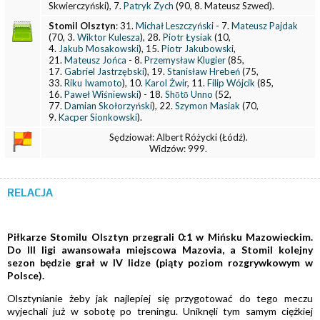
Skwierczyński), 7.
Patryk Zych
(90, 8. Mateusz Szwed).
Stomil Olsztyn
: 31.
Michał Leszczyński
- 7.
Mateusz Pajdak
(70, 3.
Wiktor Kulesza
), 28.
Piotr Łysiak
(10,
4.
Jakub Mosakowski
), 15.
Piotr Jakubowski
,
21.
Mateusz Jońca
- 8.
Przemysław Klugier
(85,
17.
Gabriel Jastrzębski
), 19.
Stanisław Hrebeń
(75,
33.
Riku Iwamoto
), 10.
Karol Żwir
, 11.
Filip Wójcik
(85,
16.
Paweł Wiśniewski
) - 18.
Shōtō Unno
(52,
77.
Damian Skołorzyński
), 22.
Szymon Masiak
(70,
9.
Kacper Sionkowski
).
Sędziował: Albert Różycki (Łódź).
Widzów: 999.
RELACJA
Piłkarze Stomilu Olsztyn przegrali 0:1 w Mińsku Mazowieckim.
Do III ligi awansowała miejscowa Mazovia, a Stomil kolejny
sezon będzie grał w IV lidze (piąty poziom rozgrywkowym w
Polsce).
Olsztynianie żeby jak najlepiej się przygotować do tego meczu
wyjechali już w sobotę po treningu. Uniknęli tym samym ciężkiej