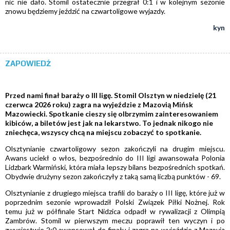
nic nie dało. Stomil ostatecznie przegrał 0:1 i w kolejnym sezonie
znowu będziemy jeździć na czwartoligowe wyjazdy.
kyn
ZAPOWIEDŹ
Przed nami finał baraży o III ligę. Stomil Olsztyn w niedzielę (21
czerwca 2026 roku) zagra na wyjeździe z Mazovią Mińsk
Mazowiecki. Spotkanie cieszy się olbrzymim zainteresowaniem
kibiców, a biletów jest jak na lekarstwo. To jednak nikogo nie
zniechęca, wszyscy chcą na miejscu zobaczyć to spotkanie.
Olsztynianie czwartoligowy sezon zakończyli na drugim miejscu.
Awans uciekł o włos, bezpośrednio do III ligi awansowała Polonia
Lidzbark Warmiński, która miała lepszy bilans bezpośrednich spotkań.
Obydwie drużyny sezon zakończyły z taką samą liczbą punktów - 69.
Olsztynianie z drugiego miejsca trafili do baraży o III ligę, które już w
poprzednim sezonie wprowadził Polski Związek Piłki Nożnej. Rok
temu już w półfinale Start Nidzica odpadł w rywalizacji z Olimpią
Zambrów. Stomil w pierwszym meczu poprawił ten wyczyn i po
zwycięstwie 2:0 awansował do finału i zagra na wyjeździe z Mazovią