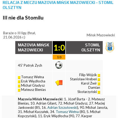
RELACJA Z MECZU
MAZOVIA MIŃSK MAZOWIECKI - STOMIL
OLSZTYN
III nie dla Stomilu
Baraże o III ligę (finał,
Mińsk Mazowiecki
21.06.2026 r.)
MAZOVIA MIŃSK
1:0
STOMIL
MAZOWIECKI
OLSZTYN
1:0
45' Patryk Zych
Filip Wójcik
Tomasz Wełna
Stanisław Hrebeń
Eryk Więdłocha
Karol Żwir
Michał Gładysz
Damian
Mateusz Bienias
Skołarzyński
Mazovia Mińsk Mazowiecki
: 1. Józef Burta - 2. Mateusz
Bienias, 10. Adrian Gilant, 72. Michał Gładysz, 27. Maciej
Jankowski (85, 16.
Adrian Szczutowski
), 90. Michał Janota,
31. Michał Kuczałek, 34.
Tomasz Wełna
(80, 5. Michał
Kopczyński), 11. Eryk Więdłocha (90, 77. Kacper