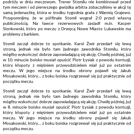
podróży w dniu meczowym. Trener Stomilu nie kombinował przed
tym meczem i od pierwszego gwizdka arbitra zobaczyliśmy w akcji tę
samą jedenastkę, która w środku tygodnia grała z Warmią Grajewo.
Przypomnijmy, że w półfinale Stomil wygrał 2:0 przed własną
publicznością. Na ławce rezerwowych zasiadł m.in. Kacper
Sionkowski, który po meczu z Drwęcą Nowe Miasto Lubawskie ma
problemy z barkiem.
Stomil zaczął dobrze to spotkanie. Karol Żwir przedarł się lewą
stroną, jednak nie było tam żadnego zawodnika Stomilu, który
mógłby wykończyć dobrze zapowiadającą się akcję. Chwilę później, już
w 10. minucie boisko musiał opuścić Piotr Łysiak z powodu kontuzji,
który kłopoty z mięśniem przywodzicielem miał już po ostatnim
meczu. W jego miejsce na środku obrony pojawił się Jakub
Mosakowski, który… z boku boiska rozgrzewał się już praktycznie od
początku meczu.
Stomil zaczął dobrze to spotkanie. Karol Żwir przedarł się lewą
stroną, jednak nie było tam żadnego zawodnika Stomilu, który
mógłby wykończyć dobrze zapowiadającą się akcję. Chwilę później, już
w 8. minucie boisko musiał opuścić Piotr Łysiak z powodu kontuzji,
który kłopoty z mięśniem przywodzicielem miał już po ostatnim
meczu. W jego miejsce na środku obrony pojawił się Jakub
Mosakowski, który… z boku boiska rozgrzewał się już praktycznie od
początku meczu.