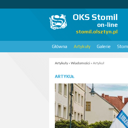
OKS Stomil
on-line
stomil.olsztyn.pl
Główna
Artykuły
Galerie
Stomi
Artykuły
»
Wiadomości
» Artykuł
ARTYKUŁ