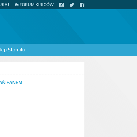
UKAJ
FORUM KIBICÓW
lep Stomilu
AŃ FANEM