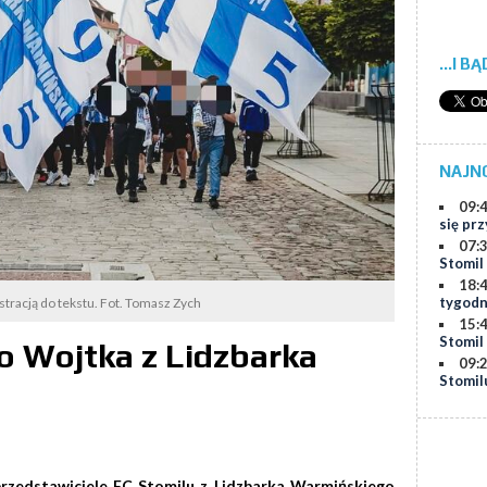
...I B
NAJN
09:
się prz
07:
Stomil
18:
tygodn
ustracją do tekstu. Fot. Tomasz Zych
15:
Stomil
do Wojtka z Lidzbarka
09:
Stomil
przedstawiciele FC Stomilu z Lidzbarka Warmińskiego