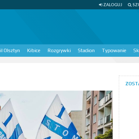
ZALOGUJ
SZ
l Olsztyn
Kibice
Rozgrywki
Stadion
Typowanie
Sk
ZOST