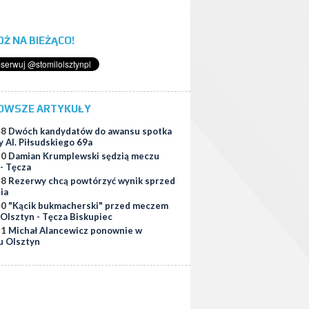
ĄDŹ NA BIEŻĄCO!
OWSZE ARTYKUŁY
48
Dwóch kandydatów do awansu spotka
y Al. Piłsudskiego 69a
30
Damian Krumplewski sędzią meczu
 - Tęcza
48
Rezerwy chcą powtórzyć wynik sprzed
ia
40
"Kącik bukmacherski" przed meczem
 Olsztyn - Tęcza Biskupiec
21
Michał Alancewicz ponownie w
u Olsztyn