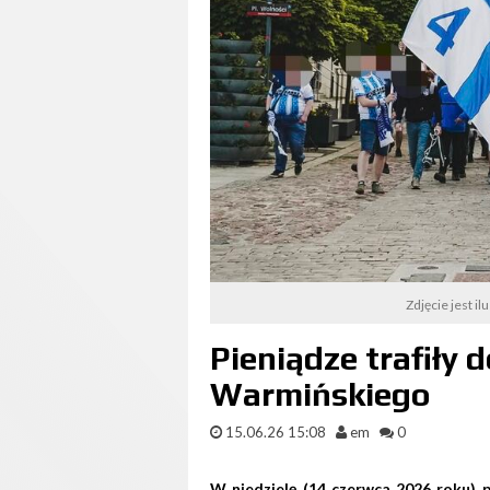
Zdjęcie jest il
Pieniądze trafiły 
Warmińskiego
15.06.26 15:08
em
0
W niedzielę (14 czerwca 2026 roku) 