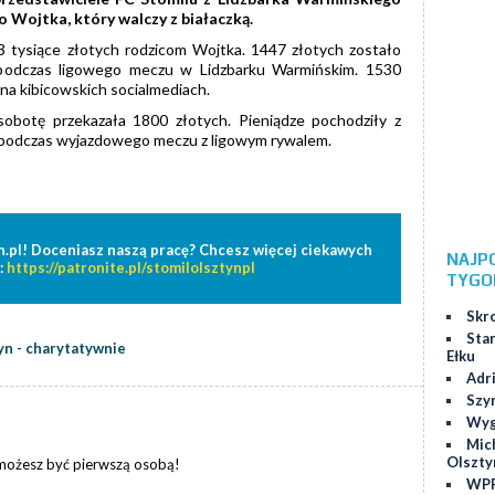
o Wojtka, który walczy z białaczką.
 3 tysiące złotych rodzicom Wojtka. 1447 złotych zostało
 podczas ligowego meczu w Lidzbarku Warmińskim. 1530
 na kibicowskich socialmediach.
sobotę przekazała 1800 złotych. Pieniądze pochodziły z
u podczas wyjazdowego meczu z ligowym rywalem.
n.pl! Doceniasz naszą pracę? Chcesz więcej ciekawych
NAJP
:
https://patronite.pl/stomilolsztynpl
TYGO
Skr
Star
yn - charytatywnie
Ełku
Adr
Szy
Wygr
Mic
Olszty
 możesz być pierwszą osobą!
WPP