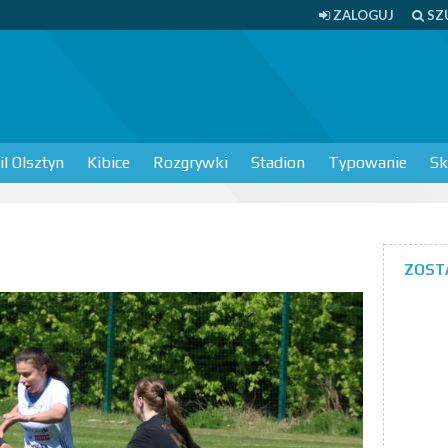
ZALOGUJ
SZ
l Olsztyn
Kibice
Rozgrywki
Stadion
Typowanie
Sk
ZOST