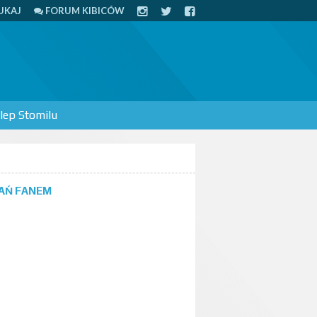
UKAJ
FORUM KIBICÓW
lep Stomilu
AŃ FANEM