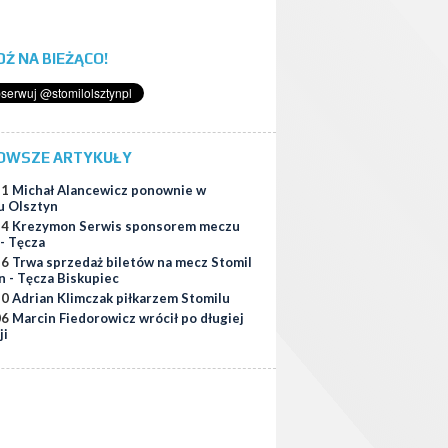
ĄDŹ NA BIEŻĄCO!
OWSZE ARTYKUŁY
21
Michał Alancewicz ponownie w
u Olsztyn
34
Krezymon Serwis sponsorem meczu
 - Tęcza
56
Trwa sprzedaż biletów na mecz Stomil
n - Tęcza Biskupiec
10
Adrian Klimczak piłkarzem Stomilu
06
Marcin Fiedorowicz wrócił po długiej
ji