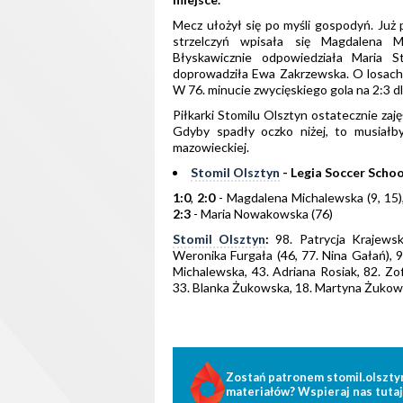
Mecz ułożył się po myśli gospodyń. Już 
strzelczyń wpisała się Magdalena Mi
Błyskawicznie odpowiedziała Maria S
doprowadziła Ewa Zakrzewska. O losach 
W 76. minucie zwycięskiego gola na 2:3 d
Piłkarki Stomilu Olsztyn ostatecznie zajęł
Gdyby spadły oczko niżej, to musiałb
mazowieckiej.
Stomil Olsztyn
- Legia Soccer Schoo
1:0
,
2:0
- Magdalena Michalewska (9, 15)
2:3
- Maria Nowakowska (76)
Stomil Olsztyn
:
98. Patrycja Krajewska
Weronika Furgała (46, 77. Nina Gałań), 
Michalewska, 43. Adriana Rosiak, 82. Zof
33. Blanka Żukowska, 18. Martyna Żukow
Zostań patronem stomil.olszty
materiałów? Wspieraj nas tutaj