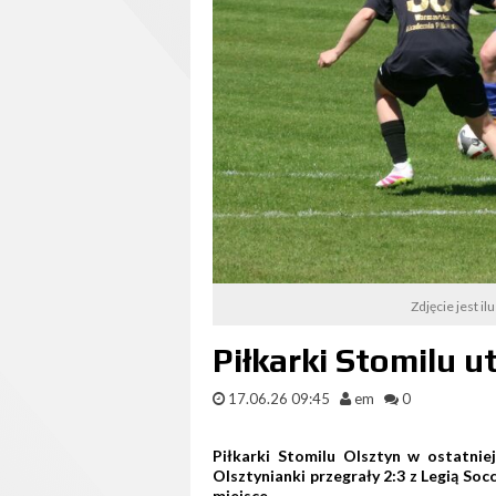
Zdjęcie jest il
Piłkarki Stomilu ut
17.06.26 09:45
em
0
Piłkarki Stomilu Olsztyn w ostatniej
Olsztynianki przegrały 2:3 z Legią Soc
miejsce.