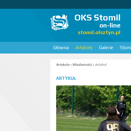
OKS Stomil
on-line
stomil.olsztyn.pl
Główna
Artykuły
Galerie
Stomi
Artykuły
»
Wiadomości
» Artykuł
ARTYKUŁ