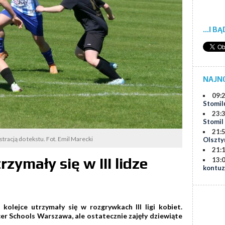
...I B
NAJN
09:
Stomil
23:
Stomil
21:
ustracją do tekstu. Fot. Emil Marecki
Olszty
21:
rzymały się w III lidze
13:
kontuz
 kolejce utrzymały się w rozgrywkach III ligi kobiet.
cer Schools Warszawa, ale ostatecznie zajęły dziewiąte