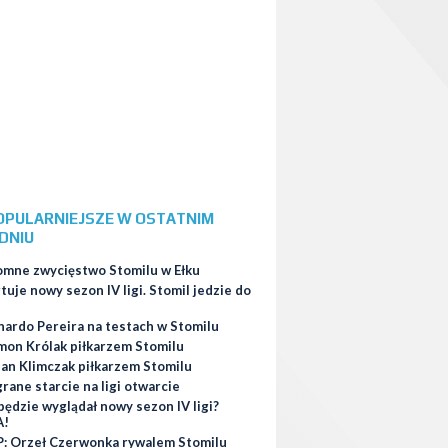
OPULARNIEJSZE W OSTATNIM
DNIU
omne zwycięstwo Stomilu w Ełku
tuje nowy sezon IV ligi. Stomil jedzie do
nardo Pereira na testach w Stomilu
mon Królak piłkarzem Stomilu
ian Klimczak piłkarzem Stomilu
ane starcie na ligi otwarcie
będzie wyglądał nowy sezon IV ligi?
A!
: Orzeł Czerwonka rywalem Stomilu