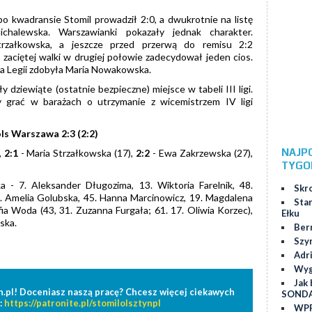
po kwadransie Stomil prowadził 2:0, a dwukrotnie na listę
chalewska. Warszawianki pokazały jednak charakter.
trzałkowska, a jeszcze przed przerwą do remisu 2:2
zaciętej walki w drugiej połowie zadecydował jeden cios.
la Legii zdobyła Maria Nowakowska.
y dziewiąte (ostatnie bezpieczne) miejsce w tabeli III ligi.
y grać w barażach o utrzymanie z wicemistrzem IV ligi
ls Warszawa 2:3 (2:2)
NAJP
,
2:1
- Maria Strzałkowska (17),
2:2
- Ewa Zakrzewska (27),
TYGO
 - 7. Aleksander Długozima, 13. Wiktoria Farelnik, 48.
Skr
9. Amelia Golubska, 45. Hanna Marcinowicz, 19. Magdalena
Star
ia Woda (43, 31. Zuzanna Furgała; 61. 17. Oliwia Korzec),
Ełku
ska.
Ber
Szy
Adr
Wygr
Jak 
n.pl! Doceniasz naszą pracę? Chcesz więcej ciekawych
SOND
:
https://patronite.pl/stomilolsztynpl
WPP