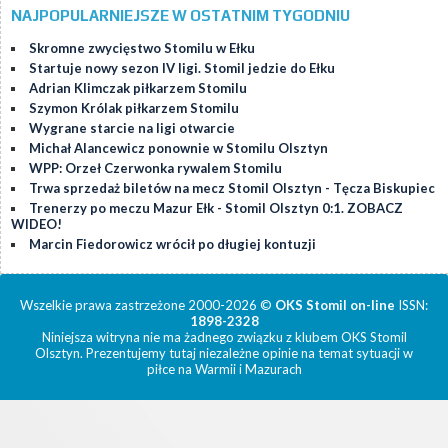
NAJPOPULARNIEJSZE W OSTATNIM TYGODNIU
Skromne zwycięstwo Stomilu w Ełku
Startuje nowy sezon IV ligi. Stomil jedzie do Ełku
Adrian Klimczak piłkarzem Stomilu
Szymon Królak piłkarzem Stomilu
Wygrane starcie na ligi otwarcie
Michał Alancewicz ponownie w Stomilu Olsztyn
WPP: Orzeł Czerwonka rywalem Stomilu
Trwa sprzedaż biletów na mecz Stomil Olsztyn - Tęcza Biskupiec
Trenerzy po meczu Mazur Ełk - Stomil Olsztyn 0:1. ZOBACZ
WIDEO!
Marcin Fiedorowicz wrócił po długiej kontuzji
Wszelkie prawa zastrzeżone 2000-2026 ©
OKS Stomil on-line
ISSN:
1898-2328
Niniejsza witryna nie ma żadnego związku z klubem OKS Stomil
Olsztyn. Prezentujemy tutaj niezależne opinie na temat sytuacji w
piłce na Warmii i Mazurach