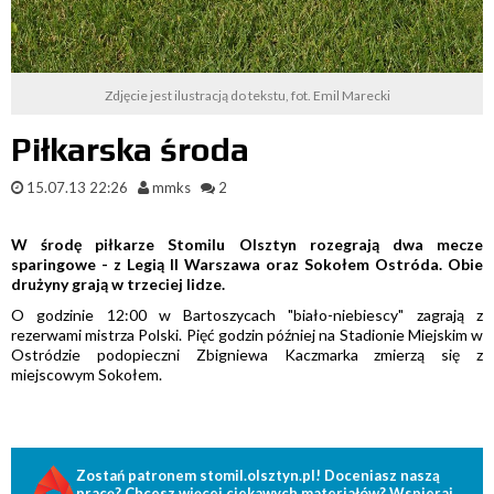
Zdjęcie jest ilustracją do tekstu, fot. Emil Marecki
Piłkarska środa
15.07.13 22:26
mmks
2
W środę piłkarze Stomilu Olsztyn rozegrają dwa mecze
sparingowe - z Legią II Warszawa oraz Sokołem Ostróda. Obie
drużyny grają w trzeciej lidze.
O godzinie 12:00 w Bartoszycach "biało-niebiescy" zagrają z
rezerwami mistrza Polski. Pięć godzin później na Stadionie Miejskim w
Ostródzie podopieczni Zbigniewa Kaczmarka zmierzą się z
miejscowym Sokołem.
Zostań patronem stomil.olsztyn.pl! Doceniasz naszą
pracę? Chcesz więcej ciekawych materiałów? Wspieraj