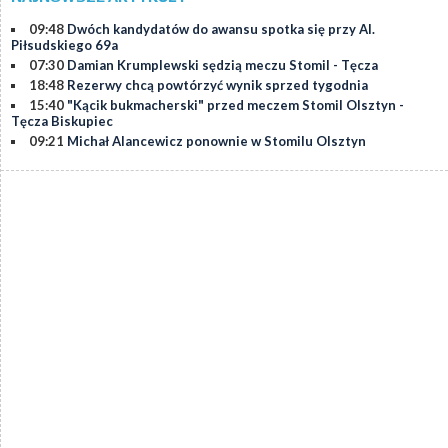
09:48
Dwóch kandydatów do awansu spotka się przy Al.
Piłsudskiego 69a
07:30
Damian Krumplewski sędzią meczu Stomil - Tęcza
18:48
Rezerwy chcą powtórzyć wynik sprzed tygodnia
15:40
"Kącik bukmacherski" przed meczem Stomil Olsztyn -
Tęcza Biskupiec
09:21
Michał Alancewicz ponownie w Stomilu Olsztyn