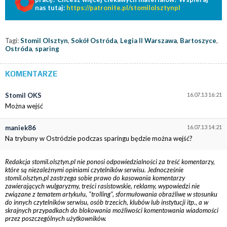
nas tutaj:
https://patronite.pl/stomilolsztynpl
Tagi:
Stomil Olsztyn
,
Sokół Ostróda
,
Legia II Warszawa
,
Bartoszyce
,
Ostróda
,
sparing
KOMENTARZE
Stomil OKS
16.07.13 16:21
Można wejść
maniek86
16.07.13 14:21
Na trybuny w Ostródzie podczas sparingu będzie można wejść?
Redakcja stomil.olsztyn.pl nie ponosi odpowiedzialności za treść komentarzy,
które są niezależnymi opiniami czytelników serwisu. Jednocześnie
stomil.olsztyn.pl zastrzega sobie prawo do kasowania komentarzy
zawierających wulgaryzmy, treści rasistowskie, reklamy, wypowiedzi nie
związane z tematem artykułu, "trolling", sformułowania obraźliwe w stosunku
do innych czytelników serwisu, osób trzecich, klubów lub instytucji itp., a w
skrajnych przypadkach do blokowania możliwości komentowania wiadomości
przez poszczególnych użytkowników.