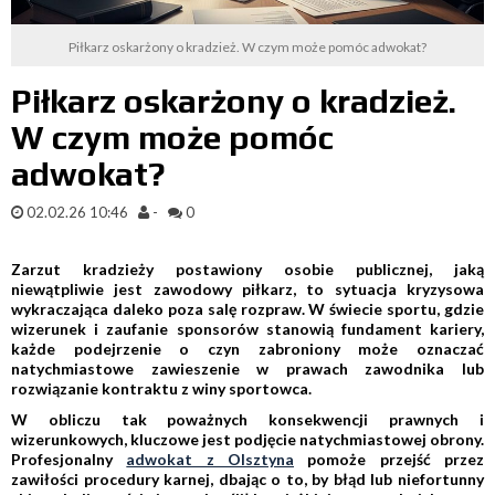
Piłkarz oskarżony o kradzież. W czym może pomóc adwokat?
Piłkarz oskarżony o kradzież.
W czym może pomóc
adwokat?
02.02.26 10:46
-
0
Zarzut kradzieży postawiony osobie publicznej, jaką
niewątpliwie jest zawodowy piłkarz, to sytuacja kryzysowa
wykraczająca daleko poza salę rozpraw. W świecie sportu, gdzie
wizerunek i zaufanie sponsorów stanowią fundament kariery,
każde podejrzenie o czyn zabroniony może oznaczać
natychmiastowe zawieszenie w prawach zawodnika lub
rozwiązanie kontraktu z winy sportowca.
W obliczu tak poważnych konsekwencji prawnych i
wizerunkowych, kluczowe jest podjęcie natychmiastowej obrony.
Profesjonalny
adwokat z Olsztyna
pomoże przejść przez
zawiłości procedury karnej, dbając o to, by błąd lub niefortunny