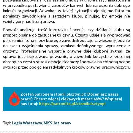
w przypadku postawienia zarzutów karnych lub naruszenia dobrego
imienia organizacji. Adwokat w takiej sytuacji staje się mediatorem
pomiędzy zawodnikiem a zarządem klubu, pilnując, by emocje nie
wzięły góry nad literą prawa.
Prawnik analizuje treść kontraktu i ocenia, czy działania klubu są
proporcjonalne do zarzucanego czynu. Często udaje się wypracować
porozumienie, na mocy którego zawodnik zostaje zawieszony jedynie
do czasu wyjaśnienia sprawy, zamiast definitywnego wyrzucenia z
drużyny. Profesjonalne wsparcie prawne daje klubowi sygnał, że
sprawa jest traktowana poważnie, a zawodnik korzysta z rzetelnej
obrony, co często studzi emocje działaczy i pozwala na chłodną ocenę
sytuacji przed podjęciem radykalnych kroków prawno-pracowniczych.
Zostań patronem stomil.olsztyn.pl! Doceniasz naszą
pracę? Chcesz więcej ciekawych materiałów? Wspieraj
nas tutaj:
https://patronite.pl/stomilolsztynpl
Tagi:
Legia Warszawa
,
MKS Jeziorany