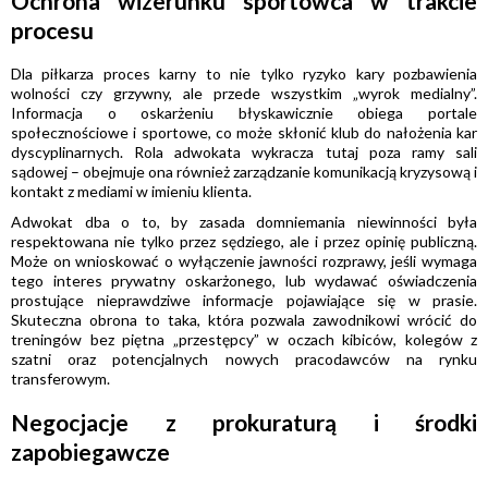
Ochrona wizerunku sportowca w trakcie
procesu
Dla piłkarza proces karny to nie tylko ryzyko kary pozbawienia
wolności czy grzywny, ale przede wszystkim „wyrok medialny”.
Informacja o oskarżeniu błyskawicznie obiega portale
społecznościowe i sportowe, co może skłonić klub do nałożenia kar
dyscyplinarnych. Rola adwokata wykracza tutaj poza ramy sali
sądowej – obejmuje ona również zarządzanie komunikacją kryzysową i
kontakt z mediami w imieniu klienta.
Adwokat dba o to, by zasada domniemania niewinności była
respektowana nie tylko przez sędziego, ale i przez opinię publiczną.
Może on wnioskować o wyłączenie jawności rozprawy, jeśli wymaga
tego interes prywatny oskarżonego, lub wydawać oświadczenia
prostujące nieprawdziwe informacje pojawiające się w prasie.
Skuteczna obrona to taka, która pozwala zawodnikowi wrócić do
treningów bez piętna „przestępcy” w oczach kibiców, kolegów z
szatni oraz potencjalnych nowych pracodawców na rynku
transferowym.
Negocjacje z prokuraturą i środki
zapobiegawcze