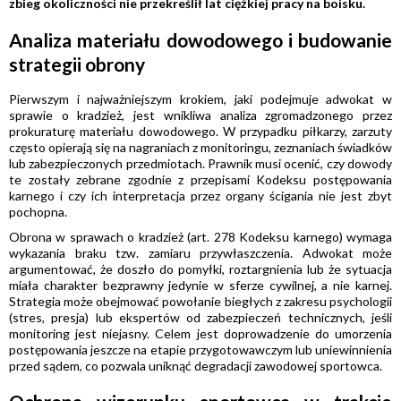
zbieg okoliczności nie przekreślił lat ciężkiej pracy na boisku.
Analiza materiału dowodowego i budowanie
strategii obrony
Pierwszym i najważniejszym krokiem, jaki podejmuje adwokat w
sprawie o kradzież, jest wnikliwa analiza zgromadzonego przez
prokuraturę materiału dowodowego. W przypadku piłkarzy, zarzuty
często opierają się na nagraniach z monitoringu, zeznaniach świadków
lub zabezpieczonych przedmiotach. Prawnik musi ocenić, czy dowody
te zostały zebrane zgodnie z przepisami Kodeksu postępowania
karnego i czy ich interpretacja przez organy ścigania nie jest zbyt
pochopna.
Obrona w sprawach o kradzież (art. 278 Kodeksu karnego) wymaga
wykazania braku tzw. zamiaru przywłaszczenia. Adwokat może
argumentować, że doszło do pomyłki, roztargnienia lub że sytuacja
miała charakter bezprawny jedynie w sferze cywilnej, a nie karnej.
Strategia może obejmować powołanie biegłych z zakresu psychologii
(stres, presja) lub ekspertów od zabezpieczeń technicznych, jeśli
monitoring jest niejasny. Celem jest doprowadzenie do umorzenia
postępowania jeszcze na etapie przygotowawczym lub uniewinnienia
przed sądem, co pozwala uniknąć degradacji zawodowej sportowca.