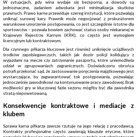
W sytuacjach, gdy wina wydaje się bezsporna, a dowody są
jednoznaczne, zadaniem adwokata jest minimalizacja skutków
prawnych. Prawo karne przewiduje szereg instytucji, które pozwalają
uniknąć surowej kary. Prawnik może negocjować z prokuratorem
warunkowe umorzenie postępowania, co jest szczególnie istotne dla
sportowców – pozwala bowiem zachować status osoby niekaranej w
Krajowym Rejestrze Karnym (KRK), co często jest wymogiem
licencyjnym lub kontraktowym.
Dla czynnego piłkarza kluczowe jest również uniknięcie uciążliwych
środków zapobiegawczych, takich jak dozór policji kolidujący z
wyjazdami na mecze czy zatrzymanie paszportu, które uniemożliwia
udział w zgrupowaniach zagranicznych. Doświadczony obrońca
potrafi przekonać sąd, że zastosowanie poręczenia majątkowego jest
wystarczające, by zagwarantować tok postępowania, pozwalając
jednocześnie zawodnikowi na kontynuowanie pracy zawodowej. Brak
możliwości gry w kluczowej fazie sezonu mógłby być dla zawodnika
stratą niepowetowaną.
Konsekwencje kontraktowe i mediacje z
klubem
Sprawa karna piłkarza zawsze rzutuje na jego relację z pracodawcą.
Kontrakty profesjonalne często zawierają klauzule etyczne, które
pozwalają klubowi na rozwiązanie umowy w trybie natychmiastowym