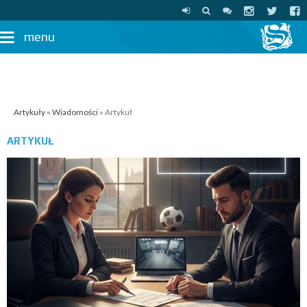
menu
Artykuły
»
Wiadomości
» Artykuł
ARTYKUŁ