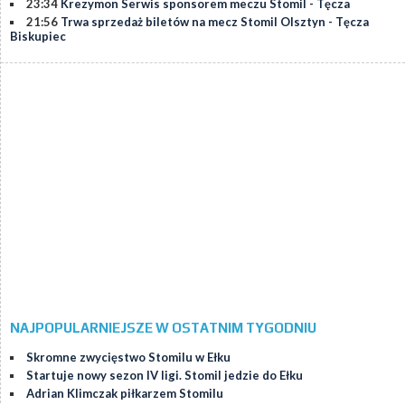
23:34
Krezymon Serwis sponsorem meczu Stomil - Tęcza
21:56
Trwa sprzedaż biletów na mecz Stomil Olsztyn - Tęcza
Biskupiec
NAJPOPULARNIEJSZE W OSTATNIM TYGODNIU
Skromne zwycięstwo Stomilu w Ełku
Startuje nowy sezon IV ligi. Stomil jedzie do Ełku
Adrian Klimczak piłkarzem Stomilu