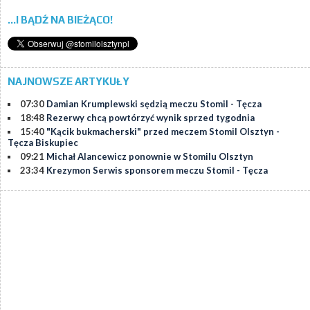
...I BĄDŹ NA BIEŻĄCO!
NAJNOWSZE ARTYKUŁY
07:30
Damian Krumplewski sędzią meczu Stomil - Tęcza
18:48
Rezerwy chcą powtórzyć wynik sprzed tygodnia
15:40
"Kącik bukmacherski" przed meczem Stomil Olsztyn -
Tęcza Biskupiec
09:21
Michał Alancewicz ponownie w Stomilu Olsztyn
23:34
Krezymon Serwis sponsorem meczu Stomil - Tęcza