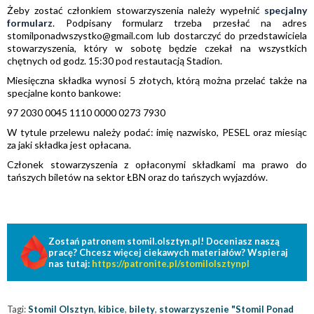
Żeby zostać członkiem stowarzyszenia należy wypełnić
specjalny
formularz
. Podpisany formularz trzeba przesłać na adres
stomilponadwszystko@gmail.com lub dostarczyć do przedstawiciela
stowarzyszenia, który w sobotę będzie czekał na wszystkich
chętnych od godz. 15:30 pod restautacją Stadion.
Miesięczna składka wynosi 5 złotych, którą można przelać także na
specjalne konto bankowe:
97 2030 0045 1110 0000 0273 7930
W tytule przelewu należy podać: imię nazwisko, PESEL oraz miesiąc
za jaki składka jest opłacana.
Członek stowarzyszenia z opłaconymi składkami ma prawo do
tańszych biletów na sektor ŁBN oraz do tańszych wyjazdów.
Zostań patronem stomil.olsztyn.pl! Doceniasz naszą
pracę? Chcesz więcej ciekawych materiałów? Wspieraj
nas tutaj:
https://patronite.pl/stomilolsztynpl
Tagi:
Stomil Olsztyn
,
kibice
,
bilety
,
stowarzyszenie "Stomil Ponad