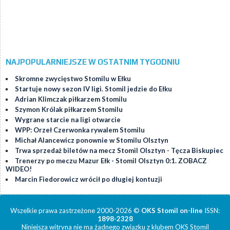
NAJPOPULARNIEJSZE W OSTATNIM TYGODNIU
Skromne zwycięstwo Stomilu w Ełku
Startuje nowy sezon IV ligi. Stomil jedzie do Ełku
Adrian Klimczak piłkarzem Stomilu
Szymon Królak piłkarzem Stomilu
Wygrane starcie na ligi otwarcie
WPP: Orzeł Czerwonka rywalem Stomilu
Michał Alancewicz ponownie w Stomilu Olsztyn
Trwa sprzedaż biletów na mecz Stomil Olsztyn - Tęcza Biskupiec
Trenerzy po meczu Mazur Ełk - Stomil Olsztyn 0:1. ZOBACZ
WIDEO!
Marcin Fiedorowicz wrócił po długiej kontuzji
Wszelkie prawa zastrzeżone 2000-2026 ©
OKS Stomil on-line
ISSN:
1898-2328
Niniejsza witryna nie ma żadnego związku z klubem OKS Stomil