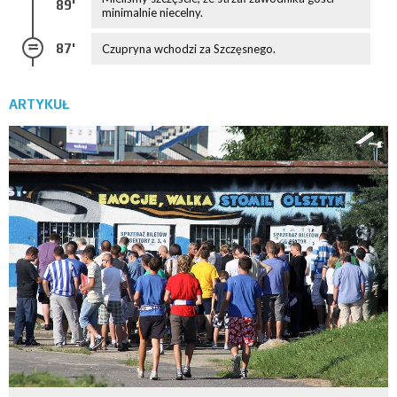
89'
minimalnie niecelny.
87'
Czupryna wchodzi za Szczęsnego.
ARTYKUŁ