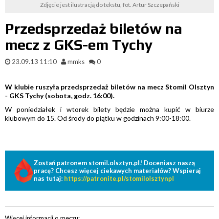
Zdjęcie jest ilustracją do tekstu, fot. Artur Szczepański
Przedsprzedaż biletów na
mecz z GKS-em Tychy
23.09.13 11:10
mmks
0
W klubie ruszyła przedsprzedaż biletów na mecz Stomil Olsztyn
- GKS Tychy (sobota, godz. 16:00).
W poniedziałek i wtorek bilety będzie można kupić w biurze
klubowym do 15. Od środy do piątku w godzinach 9:00-18:00.
Zostań patronem stomil.olsztyn.pl! Doceniasz naszą
pracę? Chcesz więcej ciekawych materiałów? Wspieraj
nas tutaj:
https://patronite.pl/stomilolsztynpl
Więcej informacji o meczu: