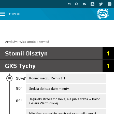
menu
Artykuły
»
Wiadomości
» Artykuł
Stomil Olsztyn
1
GKS Tychy
1
90+2'
Koniec meczu. Remis 1:1
90'
Sędzia dolicza dwie minuty.
Jegliński strzela z daleka, ale piłka trafia w balon
89'
Galerii Warmińskiej.
Mieliśmy szczęście, że strzał zawodnika gości