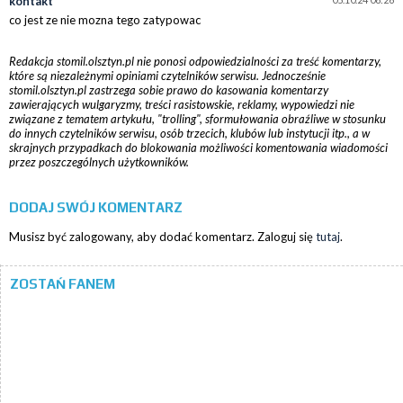
kontakt
co jest ze nie mozna tego zatypowac
Redakcja stomil.olsztyn.pl nie ponosi odpowiedzialności za treść komentarzy,
które są niezależnymi opiniami czytelników serwisu. Jednocześnie
stomil.olsztyn.pl zastrzega sobie prawo do kasowania komentarzy
zawierających wulgaryzmy, treści rasistowskie, reklamy, wypowiedzi nie
związane z tematem artykułu, "trolling", sformułowania obraźliwe w stosunku
do innych czytelników serwisu, osób trzecich, klubów lub instytucji itp., a w
skrajnych przypadkach do blokowania możliwości komentowania wiadomości
przez poszczególnych użytkowników.
DODAJ SWÓJ KOMENTARZ
Musisz być zalogowany, aby dodać komentarz. Zaloguj się
tutaj
.
ZOSTAŃ FANEM