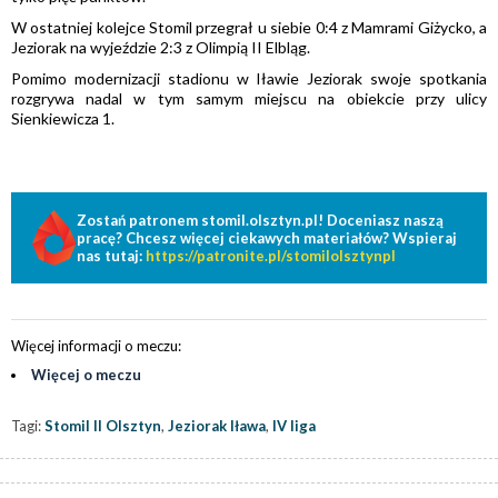
W ostatniej kolejce Stomil przegrał u siebie 0:4 z Mamrami Giżycko, a
Jeziorak na wyjeździe 2:3 z Olimpią II Elbląg.
Pomimo modernizacji stadionu w Iławie Jeziorak swoje spotkania
rozgrywa nadal w tym samym miejscu na obiekcie przy ulicy
Sienkiewicza 1.
Zostań patronem stomil.olsztyn.pl! Doceniasz naszą
pracę? Chcesz więcej ciekawych materiałów? Wspieraj
nas tutaj:
https://patronite.pl/stomilolsztynpl
Więcej informacji o meczu:
Więcej o meczu
Tagi:
Stomil II Olsztyn
,
Jeziorak Iława
,
IV liga