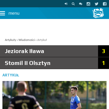
menu
Artykuły
»
Wiadomości
» Artykuł
Jeziorak Iława
3
Stomil II Olsztyn
1
ARTYKUŁ