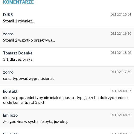
KOMENTARZE
DJKS
06.10.24 15:34
Stomil 1 również...
zorro
05.10.24 19:30
Stomil 2 wszytko przegrywa...
Tomasz Boenke
05.10.24 18:02
3:1 dla Jezioraka
zorro
05.10.24 17:30
co tu typować wygra sisiorak
kontakt
05.10.24 08:37
ok a za poprzedni typy nie mialem paska ,,typuj,,trzeba doliczyc srednio
circle koma itp itd 3 pkt
Emilozo
05.10.24 08:30
Zła godzina w systemie była, już okej.
05.10.24 08:26