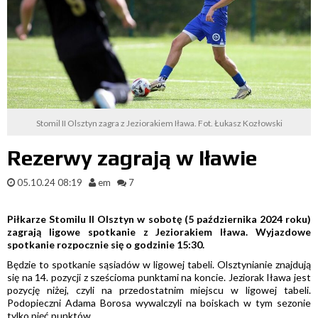
Stomil II Olsztyn zagra z Jeziorakiem Iława. Fot. Łukasz Kozłowski
Rezerwy zagrają w Iławie
05.10.24 08:19
em
7
Piłkarze Stomilu II Olsztyn w sobotę (5 października 2024 roku)
zagrają ligowe spotkanie z Jeziorakiem Iława. Wyjazdowe
spotkanie rozpocznie się o godzinie 15:30.
Będzie to spotkanie sąsiadów w ligowej tabeli. Olsztynianie znajdują
się na 14. pozycji z sześcioma punktami na koncie. Jeziorak Iława jest
pozycję niżej, czyli na przedostatnim miejscu w ligowej tabeli.
Podopieczni Adama Borosa wywalczyli na boiskach w tym sezonie
tylko pięć punktów.