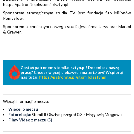
https://patronite.pl/stomilolsztynpl
Sponsorem strategicznym studia TV jest fundacja Sto Milionów
Pomysłów.
Sponsorem technicznym naszego studia jest firma Jarys oraz Markol
& Grawer.
Zostań patronem stomil.olsztyn.pl! Doceniasz naszą
pracę? Chcesz więcej ciekawych materiałów? Wspieraj
nas tutaj:
https://patronite.pl/stomilolsztynpl
Więcej informacji o meczu:
Więcej o meczu
Fotorelacja:
Stomil II Olsztyn przegrał 0:3 z Mrągowią Mrągowo
Filmy Video z meczu (5)