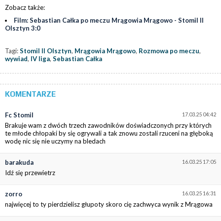
Zobacz także:
Film: Sebastian Całka po meczu Mrągowia Mrągowo - Stomil II
Olsztyn 3:0
Tagi:
Stomil II Olsztyn
,
Mrągowia Mrągowo
,
Rozmowa po meczu
,
wywiad
,
IV liga
,
Sebastian Całka
KOMENTARZE
Fc Stomil
17.03.25 04:42
Brakuje wam z dwóch trzech zawodników doświadczonych przy których
te młode chłopaki by się ogrywali a tak znowu zostali rzuceni na głęboką
wodę nic się nie uczymy na bledach
barakuda
16.03.25 17:05
Idź się przewietrz
zorro
16.03.25 16:31
najwięcej to ty pierdzielisz głupoty skoro cię zachwyca wynik z Mrągowa