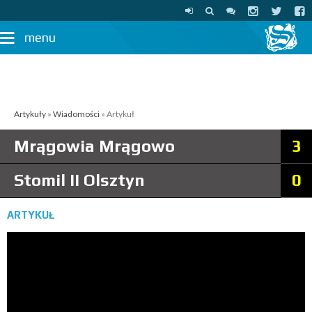
menu
Artykuły
»
Wiadomości
» Artykuł
Mrągowia Mrągowo
3
Stomil II Olsztyn
0
ARTYKUŁ