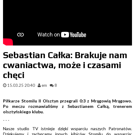
Sebastian Całka: Brakuje nam
cwaniactwa, może i czasami
chęci
15.03.25 20:40
em
8
Piłkarze Stomilu II Olsztyn przegrali 0:3 z Mrągowią Mrągowo.
Po meczu rozmawialiśmy z Sebastianem Całką, trenerem
olsztyńskiego klubu.
- - -
Nasze studio TV istnieje dzięki wsparciu naszych Patronatów.
Dziękujemy i zachęcamy innych kibiców Stomilu do wsparcia: