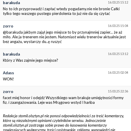
barakuda
16.03.25 15:12
No to ich przyprowadź i zapłać wtedy pogadamy.nie nie bronie Całki
tylko tego waszego pustego pierdolenia to już nie da się czytać
zorro
16.03.25 15:04
@barakuda jakbym zajął jego miejsce to by przynajmniej zapier... że aż
miło. Ale ja trenerem nie jestem. Natomiast wielu trenerów aktualnie jest
bez angażu, wystarczy du..ę ruszyć
barakuda
16.03.25 13:12
Który z Was zajmie jego miejsce?
Adass
16.03.25 02:04
WON!
zorro
15.03.25 22:36
facet miej honor i odejdź Wszystkiego wam brakuje umiejętności formy
fiz. i zaangażowania. Leje was Mrągowo wstyd I hańba
Redakcja stomil.olsztyn.pl nie ponosi odpowiedzialności za treść komentarzy,
które są niezależnymi opiniami czytelników serwisu. Jednocześnie
stomil.olsztyn.pl zastrzega sobie prawo do kasowania komentarzy
zawierających wulgaryzmy, treści rasistowskie, reklamy, wypowiedzi nie