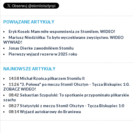
POWIĄZANE ARTYKUŁY
Eryk Kosek: Mam miłe wspomnienia ze Stomilem. WIDEO!
Mariusz Niedziółka: To było wyczekiwane zwycięstwo. WIDEO
WYWIAD!
Jonas Dierke zawodnikiem Stomilu
Pierwszy wyjazd rezerw w 2025 roku
NAJNOWSZE ARTYKUŁY
14:58
Michał Rzońca piłkarzem Stomilu II
11:26
"3. Połowa" po meczu Stomil Olsztyn - Tęcza Biskupiec 1:0.
ZOBACZ WIDEO!
08:42
Sebastian Szypulski: To spotkanie przypominało piłkarskie
szachy
08:27
Statystyki z meczu Stomil Olsztyn - Tęcza Biskupiec 1:0
08:14
Wyjazd autokarowy do Braniewa