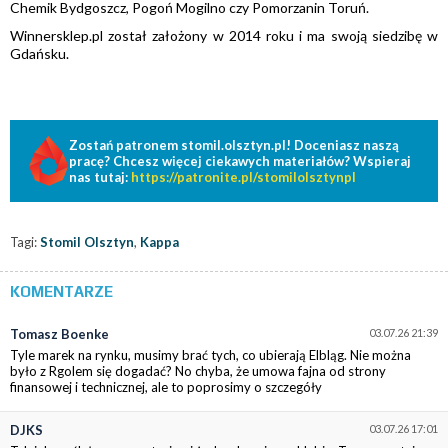
Chemik Bydgoszcz, Pogoń Mogilno czy Pomorzanin Toruń.
Winnersklep.pl został założony w 2014 roku i ma swoją siedzibę w
Gdańsku.
Zostań patronem stomil.olsztyn.pl! Doceniasz naszą
pracę? Chcesz więcej ciekawych materiałów? Wspieraj
nas tutaj:
https://patronite.pl/stomilolsztynpl
Tagi:
Stomil Olsztyn
,
Kappa
KOMENTARZE
Tomasz Boenke
03.07.26 21:39
Tyle marek na rynku, musimy brać tych, co ubierają Elbląg. Nie można
było z Rgolem się dogadać? No chyba, że umowa fajna od strony
finansowej i technicznej, ale to poprosimy o szczegóły
DJKS
03.07.26 17:01