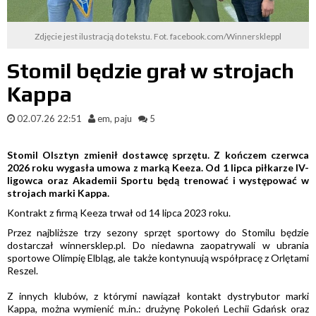
Zdjęcie jest ilustracją do tekstu. Fot. facebook.com/Winnerskleppl
Stomil będzie grał w strojach
Kappa
02.07.26 22:51
em, paju
5
Stomil Olsztyn zmienił dostawcę sprzętu. Z kończem czerwca
2026 roku wygasła umowa z marką Keeza. Od 1 lipca piłkarze IV-
ligowca oraz Akademii Sportu będą trenować i występować w
strojach marki Kappa.
Kontrakt z firmą Keeza trwał od 14 lipca 2023 roku.
Przez najbliższe trzy sezony sprzęt sportowy do Stomilu będzie
dostarczał winnersklep.pl. Do niedawna zaopatrywali w ubrania
sportowe Olimpię Elbląg, ale także kontynuują współpracę z Orlętami
Reszel.
Z innych klubów, z którymi nawiązał kontakt dystrybutor marki
Kappa, można wymienić m.in.: drużynę Pokoleń Lechii Gdańsk oraz