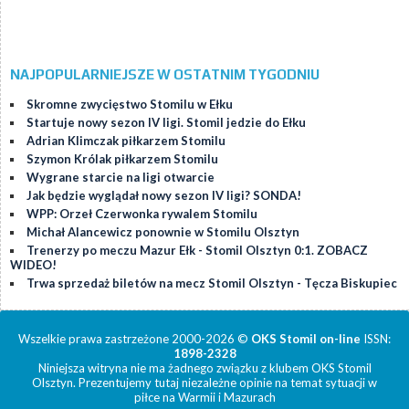
NAJPOPULARNIEJSZE W OSTATNIM TYGODNIU
Skromne zwycięstwo Stomilu w Ełku
Startuje nowy sezon IV ligi. Stomil jedzie do Ełku
Adrian Klimczak piłkarzem Stomilu
Szymon Królak piłkarzem Stomilu
Wygrane starcie na ligi otwarcie
Jak będzie wyglądał nowy sezon IV ligi? SONDA!
WPP: Orzeł Czerwonka rywalem Stomilu
Michał Alancewicz ponownie w Stomilu Olsztyn
Trenerzy po meczu Mazur Ełk - Stomil Olsztyn 0:1. ZOBACZ
WIDEO!
Trwa sprzedaż biletów na mecz Stomil Olsztyn - Tęcza Biskupiec
Wszelkie prawa zastrzeżone 2000-2026 ©
OKS Stomil on-line
ISSN:
1898-2328
Niniejsza witryna nie ma żadnego związku z klubem OKS Stomil
Olsztyn. Prezentujemy tutaj niezależne opinie na temat sytuacji w
piłce na Warmii i Mazurach