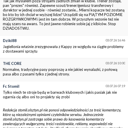
Tak jak myślałem poza strojami żadnych zmian w klubie. Trener zostaje,
pan "prezes" również. Zapewne scout/trener/geniusz transferowy i
dyrektor w jednej osobie - również zostanie... Mierni kopacze też zostaną
bo kto by ich chciał w wyższej lidze? Urządzili się na PIĄTYM POZIOMIE
ROZGRYWKOWYM i jest im tam dobrze. W przyszłym sezonie też nie
mają szans na awans. To jest jawne robienie sobie jaj z kibiców. Stop
DZIADOSTWU.
Dziki88
03.07.26 16:46
Jagiellonia właśnie zrezygnowała z Kappy ze względu na ciągłe problemy
z dostawami sprzętu
THE CORE
03.07.26 10:00
Normalne, tradycyjne pasy poproszę a nie jakieś wynalazki, z połową
pasa albo z pasami tylko z jednej strony.
Fc Stomil
03.07.26 07:19
Tylko niech te stroje będą w barwach klubowych i jakis pasiak jak nie
ogarnia cię albo oni to projekty się zrobi
Redakcja stomil.olsztyn.pl nie ponosi odpowiedzialności za treść komentarzy,
które są niezależnymi opiniami czytelników serwisu. Jednocześnie
stomil.olsztyn.pl zastrzega sobie prawo do kasowania komentarzy
zawierających wulgaryzmy, treści rasistowskie, reklamy, wypowiedzi nie