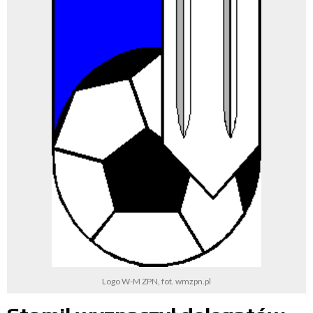
Logo W-M ZPN, fot. wmzpn.pl