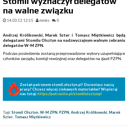
Stomil wyznaczył delegatów
na walne związku
14.03.12 12:15
mmks
0
Andrzej Królikowski, Marek Szter i Tomasz Miętkiewicz będą
delegatami Stomilu Olsztyn na nadzwyczajnym walnym zebraniu
delegatów W-M ZPN.
Podczas posiedzenia zostaną przeprowadzone wybory uzupełniające
członków zarządu, komisji rewizyjnej oraz delegatów na zjazd PZPN.
Zostań patronem stomil.olsztyn.pl! Doceniasz naszą
pracę? Chcesz więcej ciekawych materiałów? Wspieraj
nas tutaj:
https://patronite.pl/stomilolsztynpl
Tagi:
Stomil Olsztyn
,
W-M ZPN
,
PZPN
,
Andrzej Królikowski
,
Marek
Szter
,
Tomasz Miętkiewicz