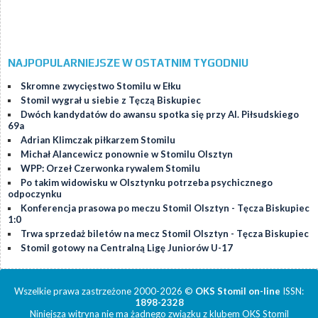
NAJPOPULARNIEJSZE W OSTATNIM TYGODNIU
Skromne zwycięstwo Stomilu w Ełku
Stomil wygrał u siebie z Tęczą Biskupiec
Dwóch kandydatów do awansu spotka się przy Al. Piłsudskiego
69a
Adrian Klimczak piłkarzem Stomilu
Michał Alancewicz ponownie w Stomilu Olsztyn
WPP: Orzeł Czerwonka rywalem Stomilu
Po takim widowisku w Olsztynku potrzeba psychicznego
odpoczynku
Konferencja prasowa po meczu Stomil Olsztyn - Tęcza Biskupiec
1:0
Trwa sprzedaż biletów na mecz Stomil Olsztyn - Tęcza Biskupiec
Stomil gotowy na Centralną Ligę Juniorów U-17
Wszelkie prawa zastrzeżone 2000-2026 ©
OKS Stomil on-line
ISSN:
1898-2328
Niniejsza witryna nie ma żadnego związku z klubem OKS Stomil