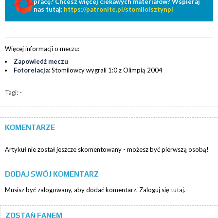
pracę? Chcesz więcej ciekawych materiałów? Wspieraj
nas tutaj:
https://patronite.pl/stomilolsztynpl
Więcej informacji o meczu:
Zapowiedź meczu
Fotorelacja:
Stomilowcy wygrali 1:0 z Olimpią 2004
Tagi: -
KOMENTARZE
Artykuł nie został jeszcze skomentowany - możesz być pierwszą osobą!
DODAJ SWÓJ KOMENTARZ
Musisz być zalogowany, aby dodać komentarz. Zaloguj się
tutaj
.
ZOSTAŃ FANEM