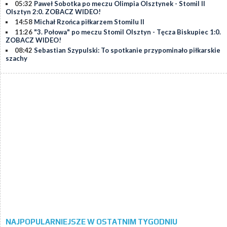
05:32
Paweł Sobotka po meczu Olimpia Olsztynek - Stomil II
Olsztyn 2:0. ZOBACZ WIDEO!
14:58
Michał Rzońca piłkarzem Stomilu II
11:26
"3. Połowa" po meczu Stomil Olsztyn - Tęcza Biskupiec 1:0.
ZOBACZ WIDEO!
08:42
Sebastian Szypulski: To spotkanie przypominało piłkarskie
szachy
NAJPOPULARNIEJSZE W OSTATNIM TYGODNIU