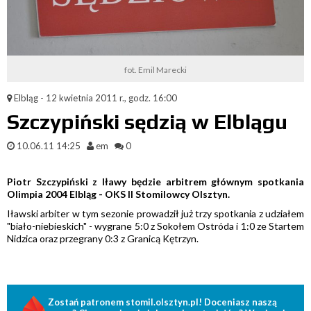
fot. Emil Marecki
Elbląg - 12 kwietnia 2011 r., godz. 16:00
Szczypiński sędzią w Elblągu
10.06.11 14:25
em
0
Piotr Szczypiński z Iławy będzie arbitrem głównym spotkania
Olimpia 2004 Elbląg - OKS II Stomilowcy Olsztyn.
Iławski arbiter w tym sezonie prowadził już trzy spotkania z udziałem
"biało-niebieskich" - wygrane 5:0 z Sokołem Ostróda i 1:0 ze Startem
Nidzica oraz przegrany 0:3 z Granicą Kętrzyn.
Zostań patronem stomil.olsztyn.pl! Doceniasz naszą