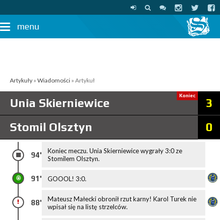
menu
Artykuły
»
Wiadomości
» Artykuł
Koniec
Unia Skierniewice
3
Stomil Olsztyn
0
Koniec meczu. Unia Skierniewice wygrały 3:0 ze
94'
Stomilem Olsztyn.
91'
GOOOL! 3:0.
Mateusz Małecki obronił rzut karny! Karol Turek nie
88'
wpisał się na listę strzelców.