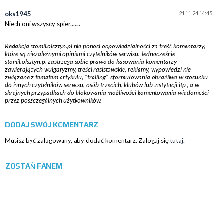
oks1945
21.11.24 14:45
Niech oni wszyscy spier.......
Redakcja stomil.olsztyn.pl nie ponosi odpowiedzialności za treść komentarzy,
które są niezależnymi opiniami czytelników serwisu. Jednocześnie
stomil.olsztyn.pl zastrzega sobie prawo do kasowania komentarzy
zawierających wulgaryzmy, treści rasistowskie, reklamy, wypowiedzi nie
związane z tematem artykułu, "trolling", sformułowania obraźliwe w stosunku
do innych czytelników serwisu, osób trzecich, klubów lub instytucji itp., a w
skrajnych przypadkach do blokowania możliwości komentowania wiadomości
przez poszczególnych użytkowników.
DODAJ SWÓJ KOMENTARZ
Musisz być zalogowany, aby dodać komentarz. Zaloguj się
tutaj
.
ZOSTAŃ FANEM