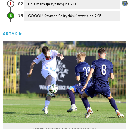
82'
Unia marnuje sytuację na 2:0.
79'
GOOOL! Szymon Sołtysiński strzela na 2:0!
ARTYKUŁ
Tamaz Babunadze. Fot. Łukasz Kozłowski