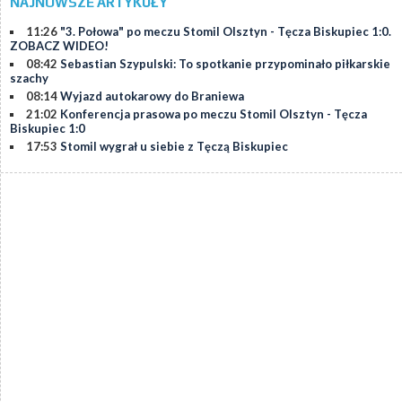
NAJNOWSZE ARTYKUŁY
11:26
"3. Połowa" po meczu Stomil Olsztyn - Tęcza Biskupiec 1:0.
ZOBACZ WIDEO!
08:42
Sebastian Szypulski: To spotkanie przypominało piłkarskie
szachy
08:14
Wyjazd autokarowy do Braniewa
21:02
Konferencja prasowa po meczu Stomil Olsztyn - Tęcza
Biskupiec 1:0
17:53
Stomil wygrał u siebie z Tęczą Biskupiec