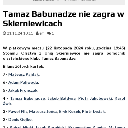
Tamaz Babunadze nie zagra w
Skierniewicach
21.11.24 10:11
em
1
W piątkowym meczu (22 listopada 2024 roku, godzina 19:45)
Stomilu Olsztyn z Unią Skierniewice nie zagra pomocnik
olsztyńskiego klubu Tamaz Babunadze.
Bilans żółtych kartek:
7
-
Mateusz Pajdak
.
6
-
Adam Paliwoda
.
5
-
Jakub Fronczak
.
4
-
Tamaz Babunadze
,
Jakub Bałdyga
,
Piotr Jakubowski
,
Karol
Żwir
.
3
-
Paweł Flis
,
Mateusz Jońca
,
Eryk Kosek
,
Piotr Łysiak
.
2
-
Denis Gojko
.
1
-
Kaisei Hioki
,
Jakub Karpiński
,
Przemysław Klugier
,
Mateusz