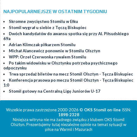
NAJPOPULARNIEJSZE W OSTATNIM TYGODNIU
Skromne zwycięstwo Stomilu w Ełku
Stomil wygrał u siebie z Tęczą Biskupiec
Dwóch kandydatów do awansu spotka się przy Al. Piłsudskiego
69a
Adrian Klimczak piłkarzem Stomilu
Michał Alancewicz ponownie w Stomilu Olsztyn
WPP: Orzeł Czerwonka rywalem Stomilu
Po takim widowisku w Olsztynku potrzeba psychicznego
odpoczynku
Trwa sprzedaż biletów na mecz Stomil Olsztyn - Tęcza Biskupiec
Konferencja prasowa po meczu Stomil Olsztyn - Tęcza Biskupiec
1:0
Stomil gotowy na Centralną Ligę Juniorów U-17
Wszelkie prawa zastrzeżone 2000-2026 ©
OKS Stomil on-line
ISSN:
1898-2328
Niniejsza witryna nie ma żadnego związku z klubem OKS Stomil
Olsztyn. Prezentujemy tutaj niezależne opinie na temat sytuacji w
piłce na Warmii i Mazurach