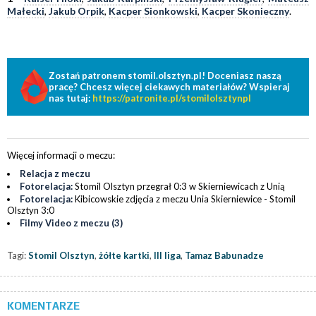
Małecki
,
Jakub Orpik
,
Kacper Sionkowski
,
Kacper Skonieczny
.
Zostań patronem stomil.olsztyn.pl! Doceniasz naszą
pracę? Chcesz więcej ciekawych materiałów? Wspieraj
nas tutaj:
https://patronite.pl/stomilolsztynpl
Więcej informacji o meczu:
Relacja z meczu
Fotorelacja:
Stomil Olsztyn przegrał 0:3 w Skierniewicach z Unią
Fotorelacja:
Kibicowskie zdjęcia z meczu Unia Skierniewice - Stomil
Olsztyn 3:0
Filmy Video z meczu (3)
Tagi:
Stomil Olsztyn
,
żółte kartki
,
III liga
,
Tamaz Babunadze
KOMENTARZE