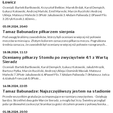
Łowicz
Oceniali: Bartek Bartkowski, Krzysztof Betkier, Marek Brdak, Karol Dempich,
Łukasz Kotowski, Andrzej Mański, Emil Marecki, Marcin Ruciński i Andrzej
Ukleja. Mateusz Małecki 3.0Piotr Jakubowski 3.4Adam Paliwoda 2.0Paweł Flis
3.2Eryk Kosek 2.6Denis...
05.09.2024, 20:40
Tamaz Babunadze piłkarzem sierpnia
Pod uwagę braliśmy zawodników, którzy byli oceniani w więcej niż połowie
meczów w miesiącu. Złotym kolorem oznaczono piłkarza meczu. Pogrubiona
średnia oznacza, że zawodnik był oceniany w więcej niż połowie rozegranych...
18.08.2024, 11:13
Oceniamy piłkarzy Stomilu po zwycięstwie 4:1 z Wartą
Sieradz
Oceniali: Bartek Bartkowski, Karol Dempich, Łukasz Kotowski, Jakub Mrozik,
Bartosz Pytka, Marcin Ruciński, Andrzej Ukleja i Dominik Wasiak. Mateusz
Małecki 7.3Piotr Jakubowski 6.4Paweł Flis 7.8Adam Paliwoda 7.0Mateusz Jońca
6.6Jakub Fronczak 8.0Piotr...
16.08.2024, 22:05
Tamaz Babunadze: Najszczęśliwszy jestem na stadionie
Przede wszystkim gratulacje za imponujące w rozmiary zwycięstwo. - Dziękuję
bardzo. Strzeliłeś dwa gole Warcie Sieradz, a mogły być trzy. Świetny przegląd
pola i próbowałeś zaskoczyć bramkarza gości strzałem prawie z połowy boiska....
01.08.2024, 20:50