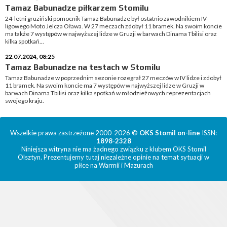
Tamaz Babunadze piłkarzem Stomilu
24-letni gruziński pomocnik Tamaz Babunadze był ostatnio zawodnikiem IV-
ligowego Moto Jelcza Oława. W 27 meczach zdobył 11 bramek. Na swoim koncie
ma także 7 występów w najwyższej lidze w Gruzji w barwach Dinama Tbilisi oraz
kilka spotkań...
22.07.2024, 08:25
Tamaz Babunadze na testach w Stomilu
Tamaz Babunadze w poprzednim sezonie rozegrał 27 meczów w IV lidze i zdobył
11 bramek. Na swoim koncie ma 7 występów w najwyższej lidze w Gruzji w
barwach Dinama Tbilisi oraz kilka spotkań w młodzieżowych reprezentacjach
swojego kraju.
Wszelkie prawa zastrzeżone 2000-2026 ©
OKS Stomil on-line
ISSN:
1898-2328
Niniejsza witryna nie ma żadnego związku z klubem OKS Stomil
Olsztyn. Prezentujemy tutaj niezależne opinie na temat sytuacji w
piłce na Warmii i Mazurach