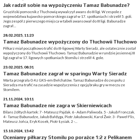
Jak radził sobie na wypożyczeniu Tamaz Babunadze?
Gruziński pomocnik z Tłuchowią wywalczył awans do III ligi. W zespole z
województwa kujawsko-pomorskiego zagrał w 17. spotkaniach i strzelił 5. goli.
Jego zespół z pierwszego miejsca w tabeli awansował do III ligi. Babunadze
zagrał...
28.02.2025, 11:23
Tamaz Babunadze wypożyczony do Tłuchowii Tłuchowo
Piłkarz miał początkowo trafić do III-ligowej Warty Sieradz, ale ostatecznie został
wypożyczony do Tłuchowii Tłuchowo. Tamaz Babunadzie w rundzie jesiennej III
ligi zagrał w 17. ligowych spotkaniach Stomilu i strzelił 4. gole.
23.02.2025, 08:31
Tamaz Babunadze zagrał w sparingu Warty Sieradz
Warta przegrała 0:4 z GKS-em Bełchatów. Tamaz Babunadze do zespołu z
Sieradza ma trafić na zasadzie wypożyczenia z opcją braku gry w meczu ze
Stomilem.
21.11.2024, 10:11
Tamaz Babunadze nie zagra w Skierniewicach
Bilans żółtych kartek: 7 - Mateusz Pajdak. 6 - Adam Paliwoda. 5 - Jakub Fronczak.
4 - Tamaz Babunadze, Jakub Bałdyga, Piotr Jakubowski, Karol Żwir. 3 - Paweł Flis,
Mateusz Jońca, Eryk Kosek, Piotr Łysiak. 2 -...
15.10.2024, 15:42
Oceniamy piłkarzy Stomilu po porażce 1:2 z Pelikanem