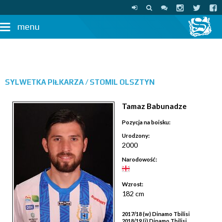
menu
SYLWETKA PIŁKARZA /
STOMIL OLSZTYN
Tamaz Babunadze
Pozycja na boisku:
Urodzony:
2000
Narodowość:
Wzrost:
182 cm
2017/18 (w) Dinamo Tbilisi
2018/19 (j) Dinamo Tbilisi