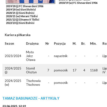
2018/19 (w) FC Shevardeni 1906
2019/20 (j) FC Shevardeni 1906
2019/20 (w) Sioni Bolnisi
2020/21 (j) Sioni Bolnisi
2020/21 (w) Merani Tbilisi
2021/22 (j) Dinamo II Tbilisi
2022/23 (j) Sioni Bolnisi
Kariera piłkarska
Sezon
Drużyna
Nr
Pozycja
M.
Br.
Min.
Ro
Moto
2023/2024
Jelcz
-
napastnik
-
-
-
Lig
Oława
2024/2025
Stomil
Lig
7
pomocnik
17
4
1168
(j)
Olsztyn
IV
2024/2025
Tłuchowia
-
pomocnik
-
-
-
Lig
(w)
Tłuchowo
TAMAZ BABUNADZE - ARTYKUŁY
23.06.2025, 12:19