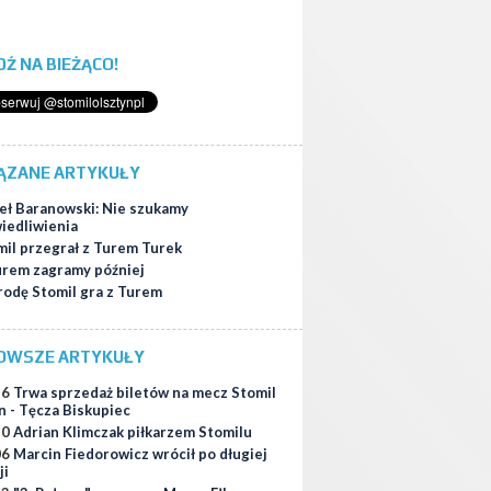
ĄDŹ NA BIEŻĄCO!
ĄZANE ARTYKUŁY
eł Baranowski: Nie szukamy
iedliwienia
mil przegrał z Turem Turek
urem zagramy później
rodę Stomil gra z Turem
OWSZE ARTYKUŁY
56
Trwa sprzedaż biletów na mecz Stomil
n - Tęcza Biskupiec
10
Adrian Klimczak piłkarzem Stomilu
06
Marcin Fiedorowicz wrócił po długiej
ji