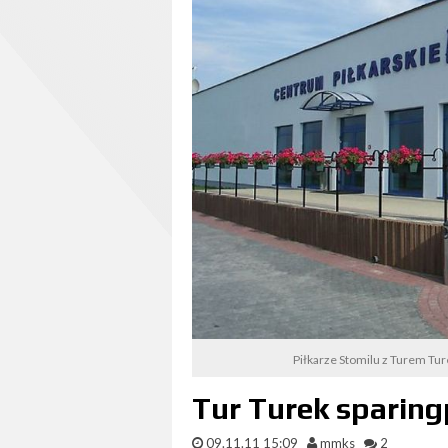
Piłkarze Stomilu z Turem Ture
Tur Turek sparin
09.11.11 15:09
mmks
2