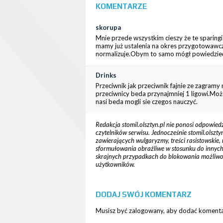
KOMENTARZE
skorupa
Mnie przede wszystkim cieszy że te sparingi
mamy już ustalenia na okres przygotowawczy
normalizuje.Obym to samo mógł powiedzieć
Drinks
Przeciwnik jak przeciwnik fajnie ze zagramy
przeciwnicy beda przynajmniej 1 ligowi.Moż
nasi beda mogli sie czegos nauczyć.
Redakcja stomil.olsztyn.pl nie ponosi odpowied
czytelników serwisu. Jednocześnie stomil.olsz
zawierających wulgaryzmy, treści rasistowskie, 
sformułowania obraźliwe w stosunku do innych cz
skrajnych przypadkach do blokowania możliw
użytkowników.
DODAJ SWÓJ KOMENTARZ
Musisz być zalogowany, aby dodać komentar