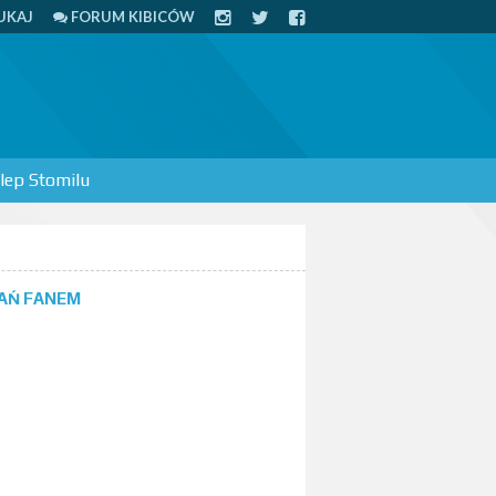
UKAJ
FORUM KIBICÓW
lep Stomilu
AŃ FANEM