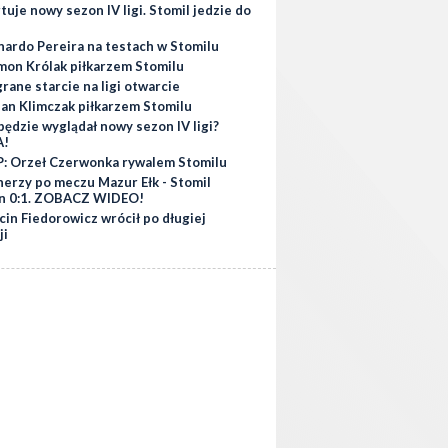
tuje nowy sezon IV ligi. Stomil jedzie do
nardo Pereira na testach w Stomilu
mon Królak piłkarzem Stomilu
ane starcie na ligi otwarcie
ian Klimczak piłkarzem Stomilu
będzie wyglądał nowy sezon IV ligi?
A!
: Orzeł Czerwonka rywalem Stomilu
nerzy po meczu Mazur Ełk - Stomil
n 0:1. ZOBACZ WIDEO!
in Fiedorowicz wrócił po długiej
ji