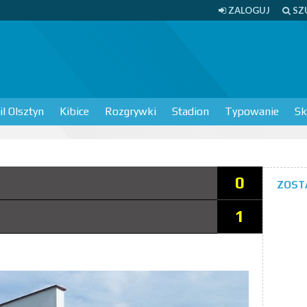
ZALOGUJ
SZ
l Olsztyn
Kibice
Rozgrywki
Stadion
Typowanie
Sk
0
ZOST
1