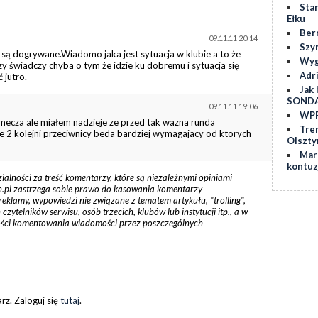
Star
Ełku
Ber
09.11.11 20:14
Szy
 są dogrywane.Wiadomo jaka jest sytuacja w klubie a to że
Wygr
 świadczy chyba o tym że idzie ku dobremu i sytuacja się
Adr
 jutro.
Jak 
SOND
09.11.11 19:06
WPP
 mecza ale miałem nadzieje ze przed tak wazna runda
Tre
e 2 kolejni przeciwnicy beda bardziej wymagajacy od ktorych
Olszty
Marc
kontuz
zialności za treść komentarzy, które są niezależnymi opiniami
tyn.pl zastrzega sobie prawo do kasowania komentarzy
reklamy, wypowiedzi nie związane z tematem artykułu, "trolling",
ytelników serwisu, osób trzecich, klubów lub instytucji itp., a w
ości komentowania wiadomości przez poszczególnych
z. Zaloguj się
tutaj
.