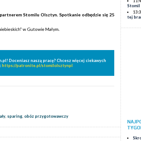
11:
Stomil
13:
partnerem Stomilu Olsztyn. Spotkanie odbędzie się 25
tej br
niebieskich" w Gutowie Małym.
n.pl! Doceniasz naszą pracę? Chcesz więcej ciekawych
:
https://patronite.pl/stomilolsztynpl
ały
,
sparing
,
obóz przygotowawczy
NAJP
TYGO
Skr