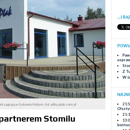
...I B
POWI
Paw
uspraw
Sto
Z T
W ś
NAJN
21:
k zagrają w Gutowie Małym, fot. pilka.ptak.com.pl
Olszty
21:
gpartnerem Stomilu
13:
kontuz