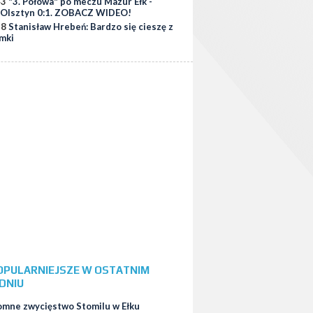
43
"3. Połowa" po meczu Mazur Ełk -
 Olsztyn 0:1. ZOBACZ WIDEO!
38
Stanisław Hrebeń: Bardzo się cieszę z
amki
OPULARNIEJSZE W OSTATNIM
DNIU
omne zwycięstwo Stomilu w Ełku