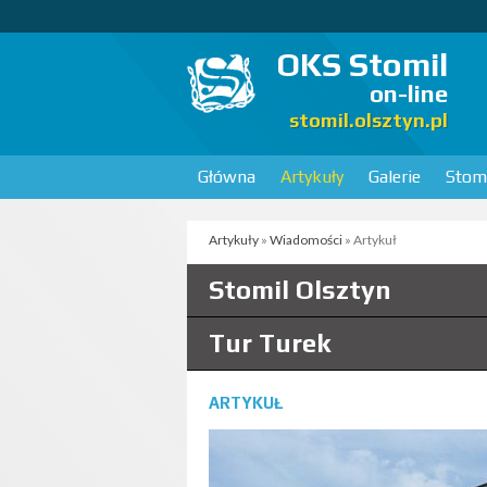
OKS Stomil
on-line
stomil.olsztyn.pl
Główna
Artykuły
Galerie
Stomi
Artykuły
»
Wiadomości
» Artykuł
Stomil Olsztyn
Tur Turek
ARTYKUŁ