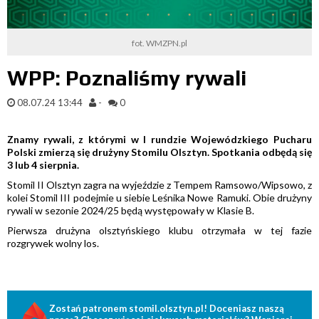
fot. WMZPN.pl
WPP: Poznaliśmy rywali
08.07.24 13:44
-
0
Znamy rywali, z którymi w I rundzie Wojewódzkiego Pucharu
Polski zmierzą się drużyny Stomilu Olsztyn. Spotkania odbędą się
3 lub 4 sierpnia.
Stomil II Olsztyn zagra na wyjeździe z Tempem Ramsowo/Wipsowo, z
kolei Stomil III podejmie u siebie Leśnika Nowe Ramuki. Obie drużyny
rywali w sezonie 2024/25 będą występowały w Klasie B.
Pierwsza drużyna olsztyńskiego klubu otrzymała w tej fazie
rozgrywek wolny los.
Zostań patronem stomil.olsztyn.pl! Doceniasz naszą