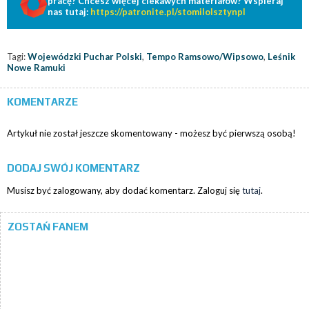
pracę? Chcesz więcej ciekawych materiałów? Wspieraj
nas tutaj:
https://patronite.pl/stomilolsztynpl
Tagi:
Wojewódzki Puchar Polski
,
Tempo Ramsowo/Wipsowo
,
Leśnik
Nowe Ramuki
KOMENTARZE
Artykuł nie został jeszcze skomentowany - możesz być pierwszą osobą!
DODAJ SWÓJ KOMENTARZ
Musisz być zalogowany, aby dodać komentarz. Zaloguj się
tutaj
.
ZOSTAŃ FANEM