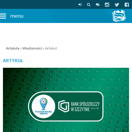
menu
Artykuły
»
Wiadomości
» Artykuł
ARTYKUŁ