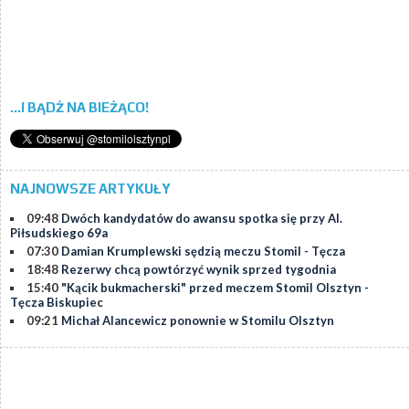
...I BĄDŹ NA BIEŻĄCO!
NAJNOWSZE ARTYKUŁY
09:48
Dwóch kandydatów do awansu spotka się przy Al.
Piłsudskiego 69a
07:30
Damian Krumplewski sędzią meczu Stomil - Tęcza
18:48
Rezerwy chcą powtórzyć wynik sprzed tygodnia
15:40
"Kącik bukmacherski" przed meczem Stomil Olsztyn -
Tęcza Biskupiec
09:21
Michał Alancewicz ponownie w Stomilu Olsztyn