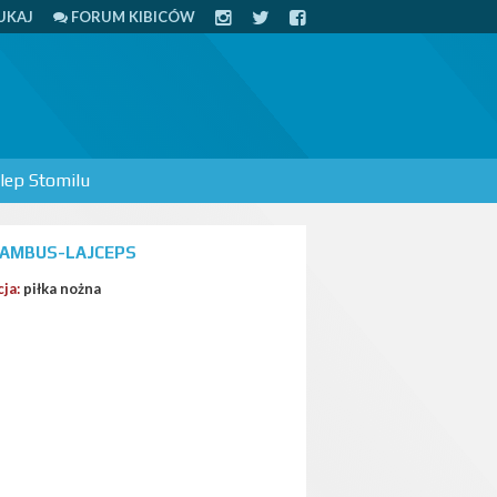
UKAJ
FORUM KIBICÓW
lep Stomilu
BAMBUS-LAJCEPS
cja:
piłka nożna