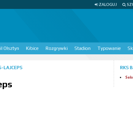
ZALOGUJ
SZ
l Olsztyn
Kibice
Rozgrywki
Stadion
Typowanie
Sk
S-LAJCEPS
RKS 
Sek
eps