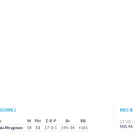
LIGOWEJ
RKS 
a
M
Pkt
Z-R-P
Br
RB
27-02 
MZL Ma
ala Mrągowo
18
51
17-0-1
195-34
+161