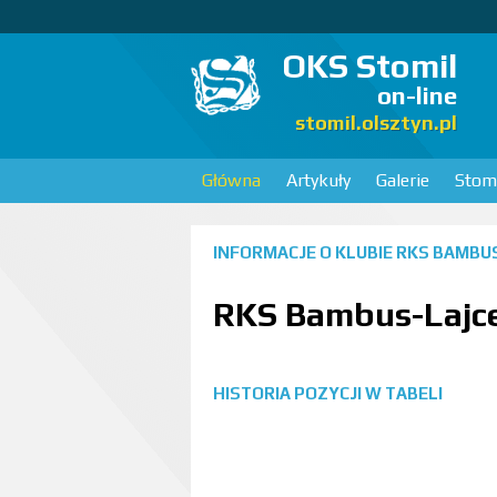
OKS Stomil
on-line
stomil.olsztyn.pl
Główna
Artykuły
Galerie
Stomi
INFORMACJE O KLUBIE
RKS BAMBU
RKS Bambus-Lajc
HISTORIA POZYCJI W TABELI