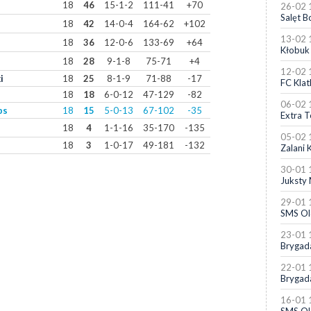
18
46
15-1-2
111-41
+70
26-02 
Salęt B
18
42
14-0-4
164-62
+102
13-02 
18
36
12-0-6
133-69
+64
Kłobuk 
18
28
9-1-8
75-71
+4
12-02 
i
18
25
8-1-9
71-88
-17
FC Klat
18
18
6-0-12
47-129
-82
06-02 
ps
18
15
5-0-13
67-102
-35
Extra 
18
4
1-1-16
35-170
-135
05-02 
18
3
1-0-17
49-181
-132
Zalani 
30-01 
Juksty
29-01 
SMS Ol
23-01 
Brygad
22-01 
Brygad
16-01 