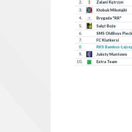
2.
Zalani Kętrzyn
3.
Kłobuk Mikołajki
4.
Brygada "RR"
5.
Salęt Boże
6.
SMS OldBoys Pieck
7.
FC Klatkersi
8.
RKS Bambus-Lajce
9.
Juksty Muntowo
10.
Extra Team