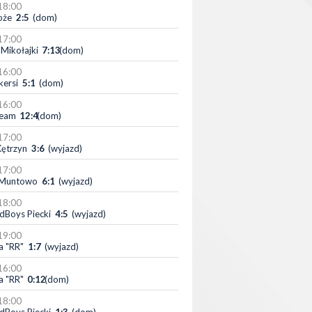
18:00
oże
2:5
(dom)
17:00
Mikołajki
7:13
(dom)
16:00
kersi
5:1
(dom)
16:00
Team
12:4
(dom)
17:00
Kętrzyn
3:6
(wyjazd)
17:00
 Muntowo
6:1
(wyjazd)
18:00
dBoys Piecki
4:5
(wyjazd)
19:00
a "RR"
1:7
(wyjazd)
16:00
a "RR"
0:12
(dom)
18:00