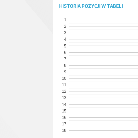
HISTORIA POZYCJI W TABELI
1
2
3
4
5
6
7
8
9
10
11
12
13
14
15
16
17
18