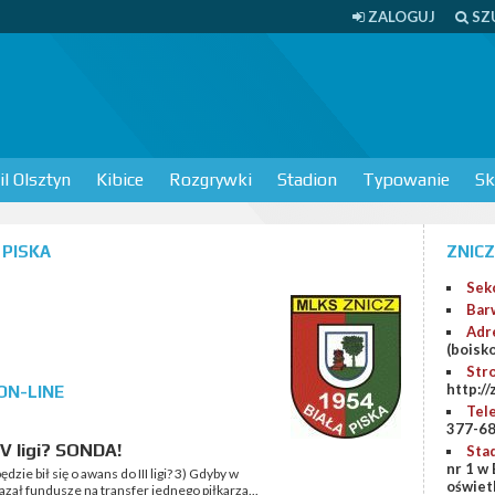
ZALOGUJ
SZ
l Olsztyn
Kibice
Rozgrywki
Stadion
Typowanie
Sk
 PISKA
ZNICZ
Sek
Bar
Adr
(boisko
Str
http:/
 ON-LINE
Tel
377-6
V ligi? SONDA!
Sta
nr 1 w 
dzie bił się o awans do III ligi? 3) Gdyby w
oświetl
azał fundusze na transfer jednego piłkarza...