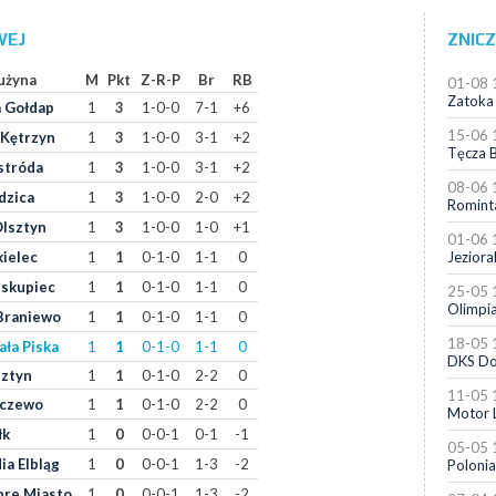
WEJ
ZNICZ
użyna
M
Pkt
Z-R-P
Br
RB
01-08 
Zatoka
 Gołdap
1
3
1-0-0
7-1
+6
15-06 
 Kętrzyn
1
3
1-0-0
3-1
+2
Tęcza B
stróda
1
3
1-0-0
3-1
+2
08-06 
dzica
1
3
1-0-0
2-0
+2
Romint
Olsztyn
1
3
1-0-0
1-0
+1
01-06 
ielec
1
1
0-1-0
1-1
0
Jeziora
iskupiec
1
1
0-1-0
1-1
0
25-05 
Olimpia
Braniewo
1
1
0-1-0
1-1
0
18-05 
ała Piska
1
1
0-1-0
1-1
0
DKS Do
sztyn
1
1
0-1-0
2-2
0
11-05 
rczewo
1
1
0-1-0
2-2
0
Motor 
łk
1
0
0-0-1
0-1
-1
05-05 
ia Elbląg
1
0
0-0-1
1-3
-2
Polonia
re Miasto
1
0
0-0-1
1-3
-2