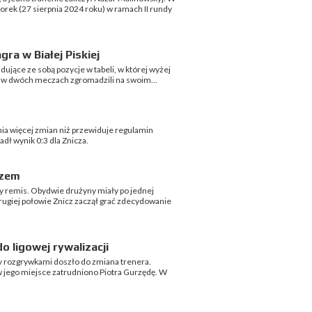
torek (27 sierpnia 2024 roku) w ramach II rundy
gra w Białej Piskiej
ujące ze sobą pozycje w tabeli, w której wyżej
y w dwóch meczach zgromadzili na swoim...
ania więcej zmian niż przewiduje regulamin
dł wynik 0:3 dla Znicza.
czem
y remis. Obydwie drużyny miały po jednej
drugiej połowie Znicz zaczął grać zdecydowanie
o ligowej rywalizacji
y rozgrywkami doszło do zmiana trenera.
w jego miejsce zatrudniono Piotra Gurzędę. W