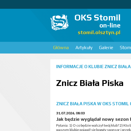
OKS Stomil
on-line
stomil.olsztyn.pl
Główna
Artykuły
Galerie
Stomi
INFORMACJE O KLUBIE
ZNICZ BIAŁA
Znicz Biała Piska
ZNICZ BIAŁA PISKA W OKS STOMIL
31.07.2026, 08:03
Jak będzie wyglądał nowy sezon I
Pytania: 1) O co będzie walczył twój klub? 2) Kto bę
waszym klubie pojawił się bogaty sponsor i przek