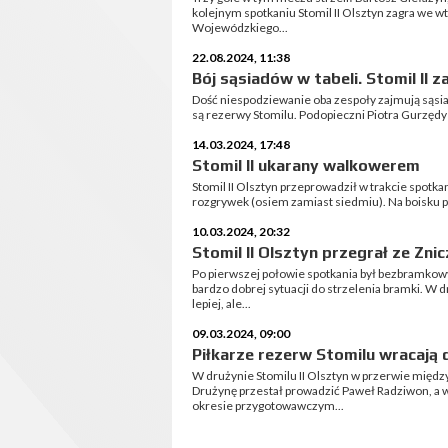
kolejnym spotkaniu Stomil II Olsztyn zagra we w
Wojewódzkiego...
22.08.2024, 11:38
Bój sąsiadów w tabeli. Stomil II za
Dość niespodziewanie oba zespoły zajmują sąsiad
są rezerwy Stomilu. Podopieczni Piotra Gurzęd
14.03.2024, 17:48
Stomil II ukarany walkowerem
Stomil II Olsztyn przeprowadził w trakcie spotk
rozgrywek (osiem zamiast siedmiu). Na boisku pa
10.03.2024, 20:32
Stomil II Olsztyn przegrał ze Zni
Po pierwszej połowie spotkania był bezbramkow
bardzo dobrej sytuacji do strzelenia bramki. W 
lepiej, ale...
09.03.2024, 09:00
Piłkarze rezerw Stomilu wracają d
W drużynie Stomilu II Olsztyn w przerwie międz
Drużynę przestał prowadzić Paweł Radziwon, a 
okresie przygotowawczym...