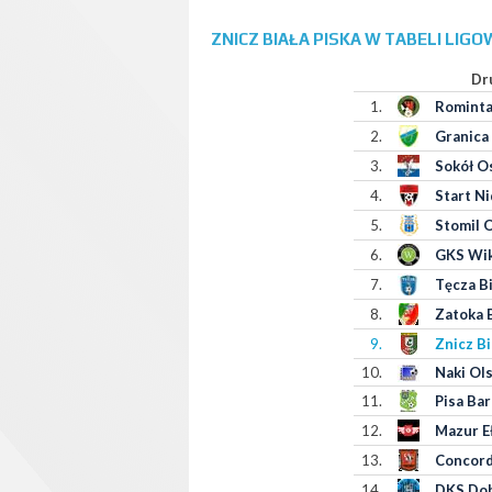
ZNICZ BIAŁA PISKA W TABELI LIGO
Dr
1.
Rominta
2.
Granica
3.
Sokół O
4.
Start Ni
5.
Stomil 
6.
GKS Wik
7.
Tęcza B
8.
Zatoka 
9.
Znicz Bi
10.
Naki Ol
11.
Pisa Ba
12.
Mazur E
13.
Concord
14.
DKS Dob