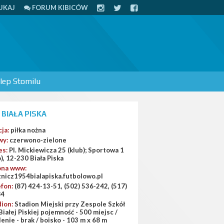
UKAJ
FORUM KIBICÓW
lep Stomilu
 BIAŁA PISKA
cja:
piłka nożna
wy:
czerwono-zielone
es:
Pl. Mickiewicza 25 (klub); Sportowa 1
), 12-230 Biała Piska
ona www:
/znicz1954bialapiska.futbolowo.pl
efon:
(87) 424-13-51, (502) 536-242, (517)
84
dion:
Stadion Miejski przy Zespole Szkół
Białej Piskiej pojemność - 500 miejsc /
enie - brak / boisko - 103 m x 68 m