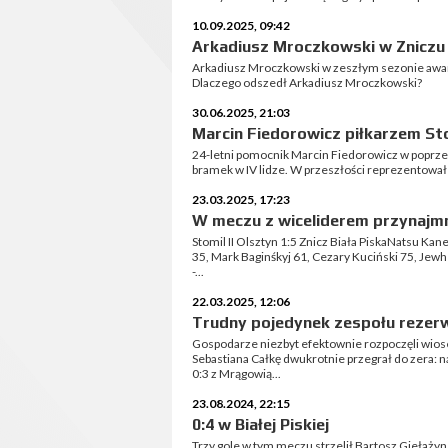
10.09.2025, 09:42
Arkadiusz Mroczkowski w Zniczu 
Arkadiusz Mroczkowski w zeszłym sezonie awanso
Dlaczego odszedł Arkadiusz Mroczkowski?
30.06.2025, 21:03
Marcin Fiedorowicz piłkarzem St
24-letni pomocnik Marcin Fiedorowicz w poprze
bramek w IV lidze. W przeszłości reprezentował 
23.03.2025, 17:23
W meczu z wiceliderem przynajmni
Stomil II Olsztyn 1:5 Znicz Biała PiskaNatsu Kan
35, Mark Baginśkyj 61, Cezary Kuciński 75, Jewh
-...
22.03.2025, 12:06
Trudny pojedynek zespołu rezer
Gospodarze niezbyt efektownie rozpoczęli wio
Sebastiana Całkę dwukrotnie przegrał do zera: n
0:3 z Mrągowią...
23.08.2024, 22:15
0:4 w Białej Piskiej
Trzy gole w tym meczu strzelił Bartosz Giełażyn,