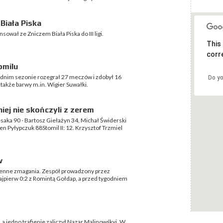
Biała Piska
wał ze Zniczem Biała Piska do III ligi.
This
corre
omilu
dnim sezonie rozegrał 27 meczów i zdobył 16
Do y
także barwy m.in. Wigier Suwałki.
ej nie skończyli z zerem
esaka 90 - Bartosz Giełażyn 34, Michał Świderski
en Pyłypczuk 88Stomil II: 12. Krzysztof Trzmiel
w
senne zmagania. Zespół prowadzony przez
ajpierw 0:2 z Romintą Gołdap, a przed tygodniem
 a jedno trafienie zaliczył Nazar Malinowśkyj. W