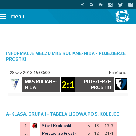
menu
INFORMACJE MECZU MKS RUCIANE-NIDA - POJEZIERZE
PROSTKI
28 wrz 2013 15:00:00
Kolejka 5.
MKS RUCIANE-
2:1
POJEZIERZE
NIDA
PROSTKI
A-KLASA, GRUPA I - TABELA LIGOWA PO 5. KOLEJCE
1.
Start Kruklanki
5
13
13-3
2.
Pojezierze Prostki
5
12
24-4