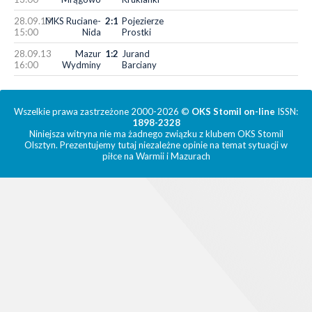
28.09.13
MKS Ruciane-
2:1
Pojezierze
15:00
Nida
Prostki
28.09.13
Mazur
1:2
Jurand
16:00
Wydminy
Barciany
Wszelkie prawa zastrzeżone 2000-2026 ©
OKS Stomil on-line
ISSN:
1898-2328
Niniejsza witryna nie ma żadnego związku z klubem OKS Stomil
Olsztyn. Prezentujemy tutaj niezależne opinie na temat sytuacji w
piłce na Warmii i Mazurach