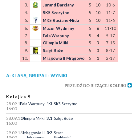
3.
Jurand Barciany
5
10
10-6
4.
SKS Szczytno
5
10
11-7
5.
MKS Ruciane-Nida
5
10
11-6
6.
Mazur Wydminy
5
6
11-10
7.
Fala Warpuny
5
4
5-17
8.
Olimpia Miłki
5
3
7-15
9.
Salęt Boże
5
3
8-17
10.
Mrągowia II Mrągowo
5
1
2-17
A-KLASA, GRUPA I - WYNIKI
PRZEJDŹ DO BIEŻĄCEJ KOLEJKI
Kolejka 5
28.09.13
Fala Warpuny
1:3
SKS Szczytno
16:00
28.09.13
Olimpia Miłki
3:1
Salęt Boże
16:00
29.09.13
Mrągowia II
0:2
Start
13:00
Mrągowo
Kruklanki