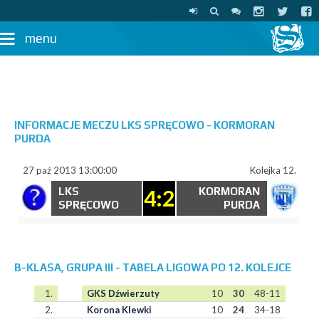
menu
INFORMACJE MECZU LKS SPRĘCOWO - KORMORAN
PURDA
27 paź 2013 13:00:00
Kolejka 12.
LKS
4:2
KORMORAN
SPRĘCOWO
PURDA
B-KLASA, GRUPA III - TABELA LIGOWA PO 12. KOLEJCE
1.
GKS Dźwierzuty
10
30
48-11
2.
Korona Klewki
10
24
34-18