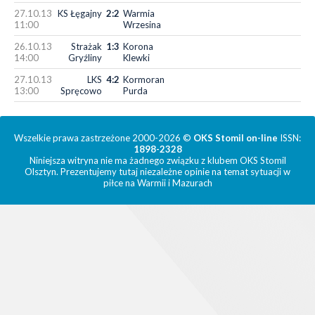
27.10.13
KS Łęgajny
2:2
Warmia
11:00
Wrzesina
26.10.13
Strażak
1:3
Korona
14:00
Gryźliny
Klewki
27.10.13
LKS
4:2
Kormoran
13:00
Spręcowo
Purda
Wszelkie prawa zastrzeżone 2000-2026 ©
OKS Stomil on-line
ISSN:
1898-2328
Niniejsza witryna nie ma żadnego związku z klubem OKS Stomil
Olsztyn. Prezentujemy tutaj niezależne opinie na temat sytuacji w
piłce na Warmii i Mazurach