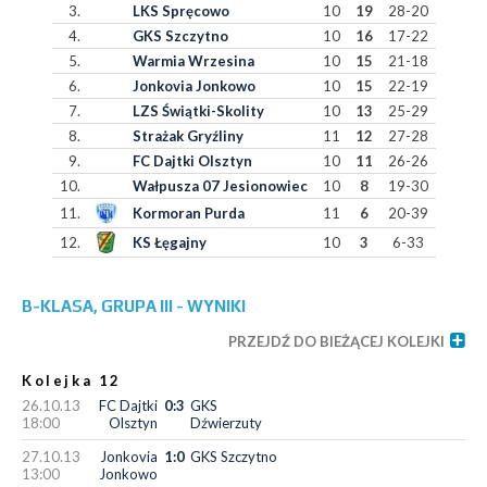
3.
LKS Spręcowo
10
19
28-20
4.
GKS Szczytno
10
16
17-22
5.
Warmia Wrzesina
10
15
21-18
6.
Jonkovia Jonkowo
10
15
22-19
7.
LZS Świątki-Skolity
10
13
25-29
8.
Strażak Gryźliny
11
12
27-28
9.
FC Dajtki Olsztyn
10
11
26-26
10.
Wałpusza 07 Jesionowiec
10
8
19-30
11.
Kormoran Purda
11
6
20-39
12.
KS Łęgajny
10
3
6-33
B-KLASA, GRUPA III - WYNIKI
PRZEJDŹ DO BIEŻĄCEJ KOLEJKI
Kolejka 12
26.10.13
FC Dajtki
0:3
GKS
18:00
Olsztyn
Dźwierzuty
27.10.13
Jonkovia
1:0
GKS Szczytno
13:00
Jonkowo