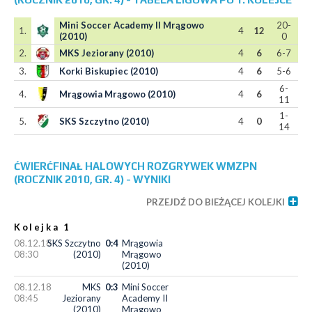
Mini Soccer Academy II Mrągowo
20-
1.
4
12
(2010)
0
2.
MKS Jeziorany (2010)
4
6
6-7
3.
Korki Biskupiec (2010)
4
6
5-6
6-
4.
Mrągowia Mrągowo (2010)
4
6
11
1-
5.
SKS Szczytno (2010)
4
0
14
ĆWIERĆFINAŁ HALOWYCH ROZGRYWEK WMZPN
(ROCZNIK 2010, GR. 4) - WYNIKI
PRZEJDŹ DO BIEŻĄCEJ KOLEJKI
Kolejka 1
08.12.18
SKS Szczytno
0:4
Mrągowia
08:30
(2010)
Mrągowo
(2010)
08.12.18
MKS
0:3
Mini Soccer
08:45
Jeziorany
Academy II
(2010)
Mrągowo