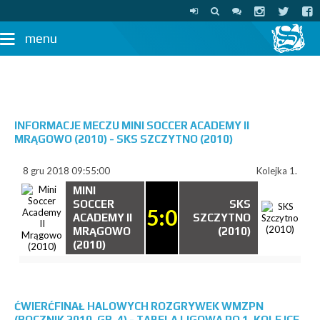
menu
INFORMACJE MECZU MINI SOCCER ACADEMY II
MRĄGOWO (2010) - SKS SZCZYTNO (2010)
8 gru 2018 09:55:00
Kolejka 1.
MINI
SOCCER
SKS
5:0
ACADEMY II
SZCZYTNO
MRĄGOWO
(2010)
(2010)
ĆWIERĆFINAŁ HALOWYCH ROZGRYWEK WMZPN
(ROCZNIK 2010, GR. 4) - TABELA LIGOWA PO 1. KOLEJCE