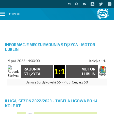
menu
INFORMACJE MECZU RADUNIA STĘŻYCA - MOTOR
LUBLIN
9 paź 2022 14:00:00
Kolejka 14.
1:1
RADUNIA
MOTOR
STĘŻYCA
LUBLIN
Janusz Surdykowski 55 - Piotr Ceglarz 50
II LIGA, SEZON 2022/2023 - TABELA LIGOWA PO 14.
KOLEJCE