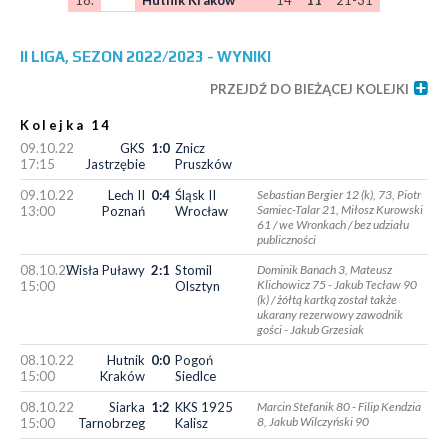
18.
Hutnik Kraków
14
11
21-31
II LIGA, SEZON 2022/2023 - WYNIKI
PRZEJDŹ DO BIEŻĄCEJ KOLEJKI
Kolejka 14
09.10.22
GKS
1:0
Znicz
17:15
Jastrzębie
Pruszków
09.10.22
Lech II
0:4
Śląsk II
Sebastian Bergier 12 (k), 73, Piotr
Samiec-Talar 21, Miłosz Kurowski
13:00
Poznań
Wrocław
61 / we Wronkach / bez udziału
publiczności
08.10.22
Wisła Puławy
2:1
Stomil
Dominik Banach 3, Mateusz
Klichowicz 75 - Jakub Tecław 90
15:00
Olsztyn
(k) / żółtą kartką został także
ukarany rezerwowy zawodnik
gości - Jakub Grzesiak
08.10.22
Hutnik
0:0
Pogoń
15:00
Kraków
Siedlce
08.10.22
Siarka
1:2
KKS 1925
Marcin Stefanik 80 - Filip Kendzia
8, Jakub Wilczyński 90
15:00
Tarnobrzeg
Kalisz