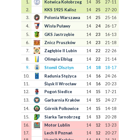
1.
Kotwica Kołobrzeg
14
35
27-11
2.
KKS 1925 Kalisz
14
25
27-20
3.
Polonia Warszawa
14
25
25-16
4.
Wisła Puławy
14
24
26-17
5.
GKS Jastrzębie
14
23
16-13
6.
Znicz Pruszków
14
23
21-18
7.
Zagłębie II Lubin
14
22
22-26
8.
Olimpia Elbląg
14
22
21-14
9.
Stomil Olsztyn
14
18
18-17
10.
Radunia Stężyca
14
16
24-26
11.
Śląsk II Wrocław
14
16
20-23
12.
Pogoń Siedlce
14
15
17-21
13.
Garbarnia Kraków
14
15
24-27
14.
Górnik Polkowice
14
15
14-18
15.
Siarka Tarnobrzeg
14
13
20-28
16.
Motor Lublin
14
12
13-23
17.
Lech II Poznań
14
12
20-27