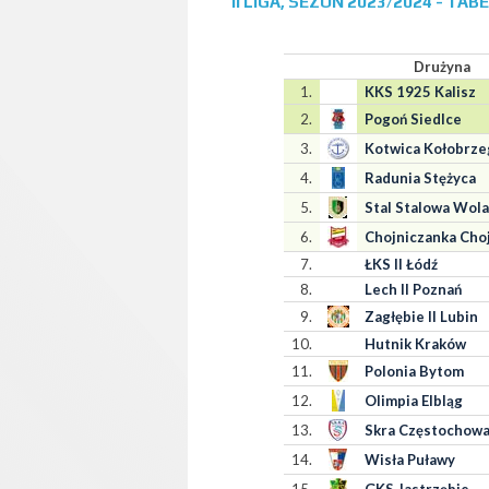
II LIGA, SEZON 2023/2024 - TA
Drużyna
1.
KKS 1925 Kalisz
2.
Pogoń Siedlce
3.
Kotwica Kołobrze
4.
Radunia Stężyca
5.
Stal Stalowa Wola
6.
Chojniczanka Cho
7.
ŁKS II Łódź
8.
Lech II Poznań
9.
Zagłębie II Lubin
10.
Hutnik Kraków
11.
Polonia Bytom
12.
Olimpia Elbląg
13.
Skra Częstochow
14.
Wisła Puławy