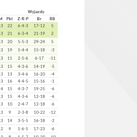
Wyjazdy
M
Pkt
Z-R-P
Br
RB
13
22
6-4-3
17-12
5
13
21
6-3-4
21-19
2
13
20
5-5-3
29-24
5
13
19
5-4-4
15-18
-3
13
11
2-5-6
6-17
-11
13
15
4-3-6
14-19
-5
13
13
3-4-6
16-20
-4
13
16
4-4-5
15-16
-1
14
15
4-3-7
19-25
-6
13
15
4-3-6
12-18
-6
13
10
2-4-7
12-18
-6
13
9
2-3-8
10-22
-12
13
14
3-5-5
16-18
-2
12
9
1-6-5
17-23
-6