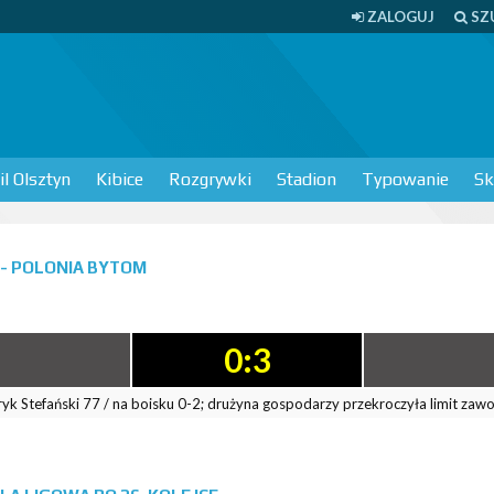
ZALOGUJ
SZ
l Olsztyn
Kibice
Rozgrywki
Stadion
Typowanie
Sk
 - POLONIA BYTOM
0:3
tryk Stefański 77 / na boisku 0-2; drużyna gospodarzy przekroczyła limit zaw