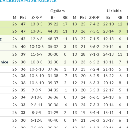
BELA LIGOWA PO 26. KOLEJCE
Ogółem
U siebie
M
Pkt
Z-R-P
Br
RB
M
Pkt
Z-R-P
Br
RB
26
47
13-8-5
39-22
17
13
25
7-4-2
22-10
12
26
47
13-8-5
44-33
11
13
26
7-5-1
23-14
9
g
26
42
12-6-8
48-37
11
13
22
7-1-5
19-13
6
26
40
10-10-6
35-32
3
13
21
5-6-2
20-14
6
26
39
11-6-9
30-30
0
13
28
9-1-3
24-13
11
jnice
26
38
10-8-8
32-30
2
13
23
6-5-2
18-11
7
26
36
10-6-10
37-36
1
13
23
7-2-4
21-16
5
26
36
10-6-10
31-38
-7
13
20
6-2-5
16-22
-6
26
36
10-6-10
39-37
2
12
21
6-3-3
20-12
8
26
35
9-8-9
34-35
-1
13
20
5-5-3
22-17
5
26
34
8-10-8
36-36
0
13
24
6-6-1
24-18
6
26
33
9-6-11
30-36
-6
13
24
7-3-3
20-14
6
a
26
33
8-9-9
31-29
2
13
19
5-4-4
15-11
4
26
30
6-12-8
40-40
0
14
21
5-6-3
23-17
6