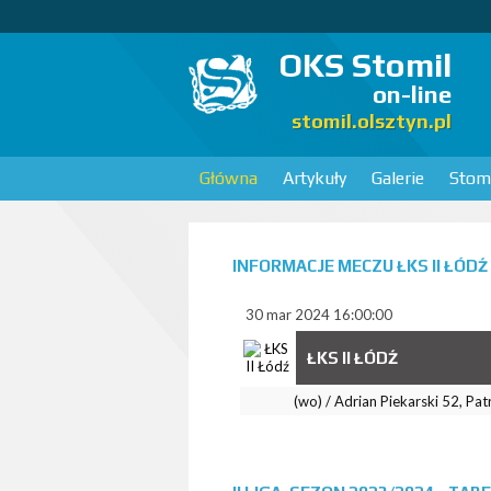
OKS Stomil
on-line
stomil.olsztyn.pl
Główna
Artykuły
Galerie
Stomi
INFORMACJE MECZU ŁKS II ŁÓDŹ
30 mar 2024 16:00:00
ŁKS II ŁÓDŹ
(wo) / Adrian Piekarski 52, Pa