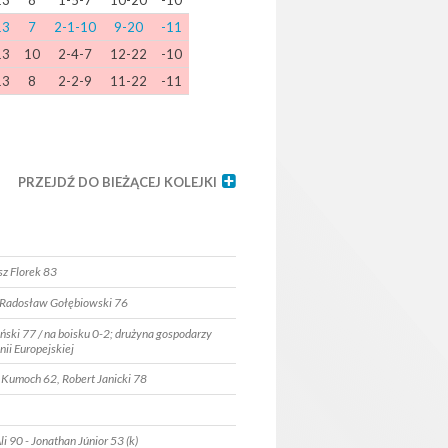
13
8
1-5-7
10-20
-10
13
7
2-1-10
9-20
-11
13
10
2-4-7
12-22
-10
13
8
2-2-9
11-22
-11
PRZEJDŹ DO BIEŻĄCEJ KOLEJKI
sz Florek 83
- Radosław Gołębiowski 76
ański 77 / na boisku 0-2; drużyna gospodarzy
ii Europejskiej
l Kumoch 62, Robert Janicki 78
Ali 90 - Jonathan Júnior 53 (k)