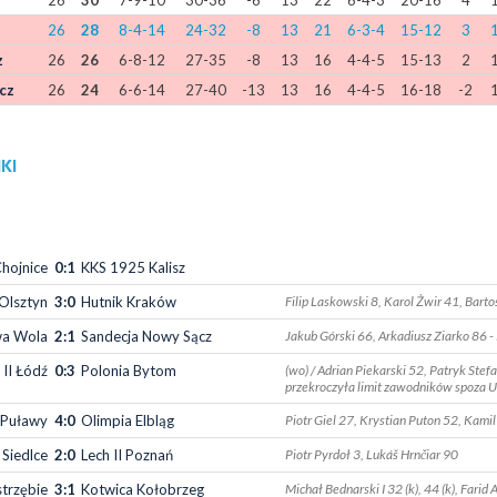
26
30
7-9-10
30-36
-6
13
22
6-4-3
20-16
4
26
28
8-4-14
24-32
-8
13
21
6-3-4
15-12
3
z
26
26
6-8-12
27-35
-8
13
16
4-4-5
15-13
2
cz
26
24
6-6-14
27-40
-13
13
16
4-4-5
16-18
-2
KI
hojnice
0:1
KKS 1925 Kalisz
 Olsztyn
3:0
Hutnik Kraków
Filip Laskowski 8, Karol Żwir 41, Barto
wa Wola
2:1
Sandecja Nowy Sącz
Jakub Górski 66, Arkadiusz Ziarko 86 
 II Łódź
0:3
Polonia Bytom
(wo) / Adrian Piekarski 52, Patryk Stef
przekroczyła limit zawodników spoza Un
 Puławy
4:0
Olimpia Elbląg
Piotr Giel 27, Krystian Puton 52, Kami
Siedlce
2:0
Lech II Poznań
Piotr Pyrdoł 3, Lukáš Hrnčiar 90
trzębie
3:1
Kotwica Kołobrzeg
Michał Bednarski I 32 (k), 44 (k), Farid 