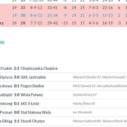
29
33
7-12-10
42-44
-2
15
21
5-6-4
24-20
4
29
33
8-9-12
33-41
-8
14
25
7-4-3
22-16
6
29
30
8-6-15
25-34
-9
14
21
6-3-5
15-13
2
cz
29
28
7-7-15
29-42
-13
15
17
4-5-6
16-19
-3
KI
II Lubin
2:1
Chojniczanka Chojnice
Stężyca
3:0
GKS Jastrzębie
Wojciech Słomka 47, Wojciech Łuczak 5
tochowa
0:1
Pogoń Siedlce
Meik Karwot 62 / bez udziału publiczno
udziądz
1:0
Wisła Puławy
Szymon Krocz 67
łobrzeg
0:1
ŁKS II Łódź
Maciej Śliwa 30
I Poznań
0:0
Stal Stalowa Wola
we Wronkach
a Elbląg
1:1
Stomil Olsztyn
Mariusz Gabrych 88 - Bartosz Florek 4