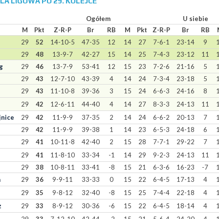
BELA LIGOWA PO 29. KOLEJCE
Ogółem
U siebie
M
Pkt
Z-R-P
Br
RB
M
Pkt
Z-R-P
Br
RB
29
52
14-10-5
47-35
12
14
27
7-6-1
23-14
9
29
48
13-9-7
42-27
15
14
25
7-4-3
23-12
11
g
29
46
13-7-9
53-41
12
15
23
7-2-6
21-16
5
29
43
12-7-10
43-39
4
14
24
7-3-4
23-18
5
29
43
11-10-8
39-36
3
15
24
6-6-3
24-16
8
29
42
12-6-11
44-40
4
14
27
8-3-3
24-13
11
jnice
29
42
11-9-9
37-35
2
14
24
6-6-2
20-13
7
29
42
11-9-9
39-38
1
14
23
6-5-3
24-18
6
29
41
10-11-8
42-40
2
15
28
7-7-1
29-22
7
29
41
11-8-10
33-34
-1
14
29
9-2-3
24-13
11
29
38
10-8-11
33-41
-8
15
21
6-3-6
16-23
-7
a
29
36
9-9-11
33-33
0
15
22
6-4-5
17-13
4
29
35
9-8-12
32-40
-8
15
25
7-4-4
22-18
4
z
29
33
8-9-12
30-36
-6
15
22
6-4-5
18-14
4