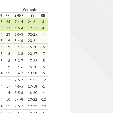
Wyjazdy
M
Pkt
Z-R-P
Br
RB
15
25
7-4-4
24-21
3
15
23
6-5-4
19-15
4
14
23
6-5-3
32-25
7
15
19
5-4-6
20-21
-1
14
19
5-4-5
15-20
-5
15
15
4-3-8
20-27
-7
15
18
5-3-7
17-22
-5
15
19
5-4-6
15-20
-5
14
13
3-4-7
13-18
-5
15
12
2-6-7
9-21
-12
14
17
4-5-5
17-18
-1
14
14
3-5-6
16-20
-4
14
10
2-4-8
10-22
-12
14
11
2-5-7
12-22
-10