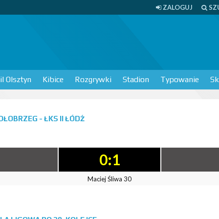
ZALOGUJ
SZ
l Olsztyn
Kibice
Rozgrywki
Stadion
Typowanie
Sk
ŁOBRZEG - ŁKS II ŁÓDŹ
0:1
Maciej Śliwa 30