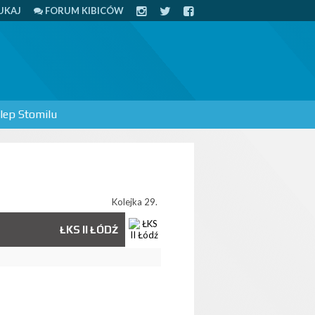
UKAJ
FORUM KIBICÓW
lep Stomilu
Kolejka 29.
ŁKS II ŁÓDŹ