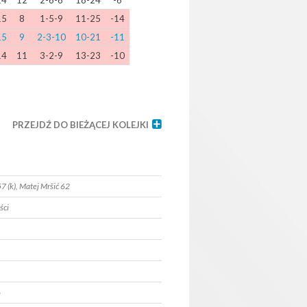
14
12
2-6-6
18-24
-6
15
8
1-5-9
11-25
-14
15
9
2-3-10
10-21
-11
14
11
3-2-9
13-23
-10
PRZEJDŹ DO BIEŻĄCEJ KOLEJKI
7 (k), Matej Mršić 62
ści
6