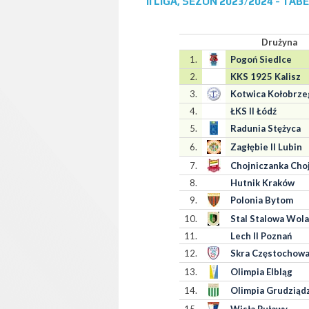
II LIGA, SEZON 2023/2024 - TA
Drużyna
1.
Pogoń Siedlce
2.
KKS 1925 Kalisz
3.
Kotwica Kołobrze
4.
ŁKS II Łódź
5.
Radunia Stężyca
6.
Zagłębie II Lubin
7.
Chojniczanka Cho
8.
Hutnik Kraków
9.
Polonia Bytom
10.
Stal Stalowa Wola
11.
Lech II Poznań
12.
Skra Częstochow
13.
Olimpia Elbląg
14.
Olimpia Grudziąd