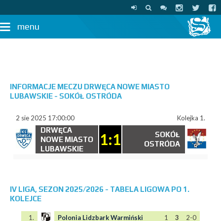
menu
INFORMACJE MECZU DRWĘCA NOWE MIASTO
LUBAWSKIE - SOKÓŁ OSTRÓDA
2 sie 2025 17:00:00
Kolejka 1.
DRWĘCA
1:1
SOKÓŁ
NOWE MIASTO
OSTRÓDA
LUBAWSKIE
IV LIGA, SEZON 2025/2026 - TABELA LIGOWA PO 1.
KOLEJCE
1.
Polonia Lidzbark Warmiński
1
3
2-0