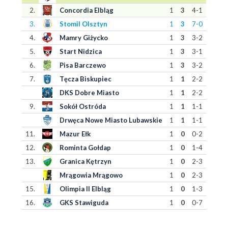
2.
Concordia Elbląg
1
3
4-1
3.
Stomil Olsztyn
1
3
7-0
4.
Mamry Giżycko
1
3
3-2
5.
Start Nidzica
1
3
3-1
6.
Pisa Barczewo
1
3
3-2
7.
Tęcza Biskupiec
1
1
2-2
DKS Dobre Miasto
1
1
2-2
9.
Sokół Ostróda
1
1
1-1
Drwęca Nowe Miasto Lubawskie
1
1
1-1
11.
Mazur Ełk
1
0
0-2
12.
Rominta Gołdap
1
0
1-4
13.
Granica Kętrzyn
1
0
2-3
Mrągowia Mrągowo
1
0
2-3
15.
Olimpia II Elbląg
1
0
1-3
16.
GKS Stawiguda
1
0
0-7