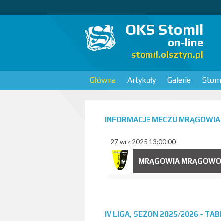
OKS Stomil
on-line
stomil.olsztyn.pl
Główna
Artykuły
Galerie
Stomi
INFORMACJE MECZU MRĄGOWIA
27 wrz 2025 13:00:00
MRĄGOWIA MRĄGOWO
IV LIGA, SEZON 2025/2026 - TA