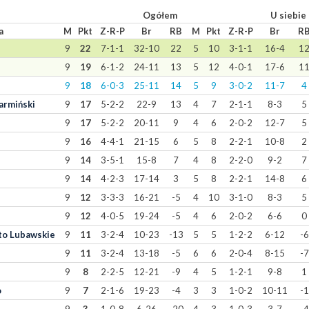
Ogółem
U siebie
a
M
Pkt
Z-R-P
Br
RB
M
Pkt
Z-R-P
Br
R
9
22
7-1-1
32-10
22
5
10
3-1-1
16-4
1
9
19
6-1-2
24-11
13
5
12
4-0-1
17-6
1
9
18
6-0-3
25-11
14
5
9
3-0-2
11-7
4
armiński
9
17
5-2-2
22-9
13
4
7
2-1-1
8-3
5
9
17
5-2-2
20-11
9
4
6
2-0-2
12-7
5
9
16
4-4-1
21-15
6
5
8
2-2-1
10-8
2
9
14
3-5-1
15-8
7
4
8
2-2-0
9-2
7
9
14
4-2-3
17-14
3
5
8
2-2-1
14-8
6
9
12
3-3-3
16-21
-5
4
10
3-1-0
8-3
5
9
12
4-0-5
19-24
-5
4
6
2-0-2
6-6
0
to Lubawskie
9
11
3-2-4
10-23
-13
5
5
1-2-2
6-12
-6
9
11
3-2-4
13-18
-5
6
6
2-0-4
8-15
-7
9
8
2-2-5
12-21
-9
4
5
1-2-1
9-8
1
o
9
7
2-1-6
19-23
-4
3
3
1-0-2
10-11
-1