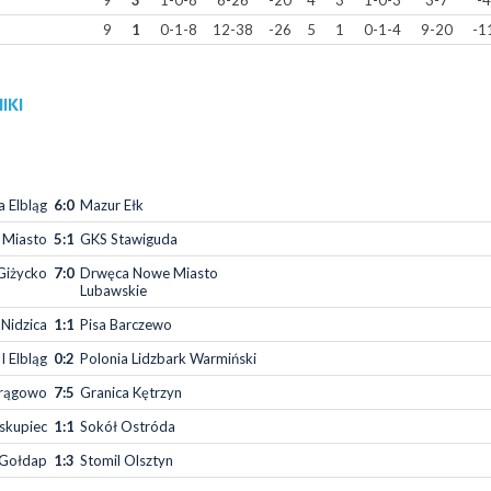
9
3
1-0-8
6-26
-20
4
3
1-0-3
3-7
-4
9
1
0-1-8
12-38
-26
5
1
0-1-4
9-20
-1
IKI
 Elbląg
6:0
Mazur Ełk
 Miasto
5:1
GKS Stawiguda
Giżycko
7:0
Drwęca Nowe Miasto
Lubawskie
 Nidzica
1:1
Pisa Barczewo
I Elbląg
0:2
Polonia Lidzbark Warmiński
rągowo
7:5
Granica Kętrzyn
skupiec
1:1
Sokół Ostróda
 Gołdap
1:3
Stomil Olsztyn