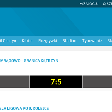
ZALOGUJ
SZ
l Olsztyn
Kibice
Rozgrywki
Stadion
Typowanie
Sk
 MRĄGOWO - GRANICA KĘTRZYN
7:5
BELA LIGOWA PO 9. KOLEJCE