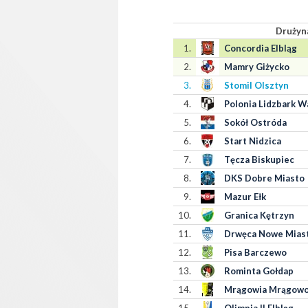
Drużyn
1.
Concordia Elbląg
2.
Mamry Giżycko
3.
Stomil Olsztyn
4.
Polonia Lidzbark W
5.
Sokół Ostróda
6.
Start Nidzica
7.
Tęcza Biskupiec
8.
DKS Dobre Miasto
9.
Mazur Ełk
10.
Granica Kętrzyn
11.
Drwęca Nowe Mias
12.
Pisa Barczewo
13.
Rominta Gołdap
14.
Mrągowia Mrągow