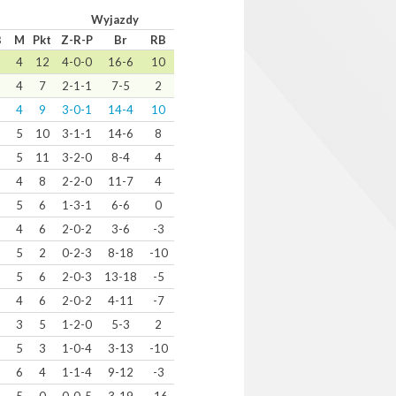
Wyjazdy
B
M
Pkt
Z-R-P
Br
RB
2
4
12
4-0-0
16-6
10
1
4
7
2-1-1
7-5
2
4
9
3-0-1
14-4
10
5
10
3-1-1
14-6
8
5
11
3-2-0
8-4
4
4
8
2-2-0
11-7
4
5
6
1-3-1
6-6
0
4
6
2-0-2
3-6
-3
5
2
0-2-3
8-18
-10
5
6
2-0-3
13-18
-5
4
6
2-0-2
4-11
-7
3
5
1-2-0
5-3
2
5
3
1-0-4
3-13
-10
6
4
1-1-4
9-12
-3