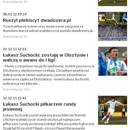
Komentarzy: 0 »
08.01.12 19:19
Ruszył plebiscyt dwadozera.pl
Trzech piłkarzy, trener oraz wydarzenie związane ze
Stomilem bierze udział w plebiscycie portalu dwadozera.pl.
Komentarzy: 0 »
22.12.11 12:31
Łukasz Suchocki: zostaję w Olsztynie i
walczę o awans do I ligi!
- Mamy z zespołem misję do spełnienia, na którą wszyscy w
Olsztynie z utęsknieniem czekają. Chciałbym powtórzyć
dobrą rundę w swoim wykonaniu i pomóc zespołowi w
awanse na zaplecze Ekstraklasy - mówi Łukasz Suchocki,
wybrany przez kibiców...
Komentarzy: 10 »
12.12.11 15:41
Łukasz Suchocki piłkarzem rundy
jesiennej
Łukasz Suchocki został wybrany przez kibiców Stomilu
Olsztyn w plebiscycie stomil.olsztyn.pl najlepszym
piłkarzem rundy jesiennej (zdobył 49% wszystkich głosów).
Drugi był Krzysztof Filipek, a trzeci Paweł Baranowski.