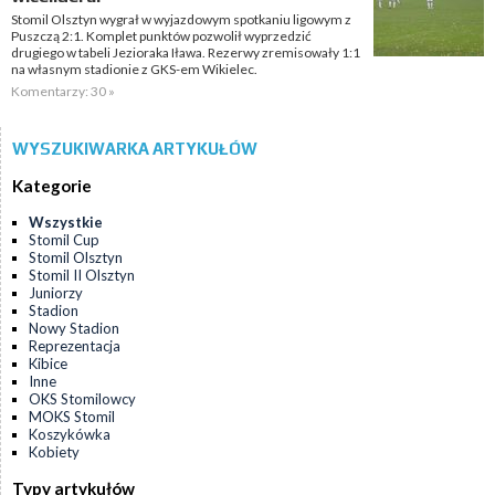
Stomil Olsztyn wygrał w wyjazdowym spotkaniu ligowym z
Puszczą 2:1. Komplet punktów pozwolił wyprzedzić
drugiego w tabeli Jezioraka Iława. Rezerwy zremisowały 1:1
na własnym stadionie z GKS-em Wikielec.
Komentarzy: 30 »
WYSZUKIWARKA ARTYKUŁÓW
Kategorie
Wszystkie
Stomil Cup
Stomil Olsztyn
Stomil II Olsztyn
Juniorzy
Stadion
Nowy Stadion
Reprezentacja
Kibice
Inne
OKS Stomilowcy
MOKS Stomil
Koszykówka
Kobiety
Typy artykułów