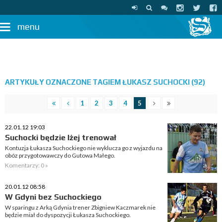
menu
ARTYKUŁY OZNACZONE TAGIEM ŁUKASZ SUCHOCKI (92)
1
2
3
4
5
22.01.12 19:03
Suchocki będzie lżej trenował
Kontuzja Łukasza Suchockiego nie wyklucza go z wyjazdu na
obóz przygotowawczy do Gutowa Małego.
Komentarzy: 0 »
20.01.12 08:58
W Gdyni bez Suchockiego
W sparingu z Arką Gdynia trener Zbigniew Kaczmarek nie
będzie miał do dyspozycji Łukasza Suchockiego.