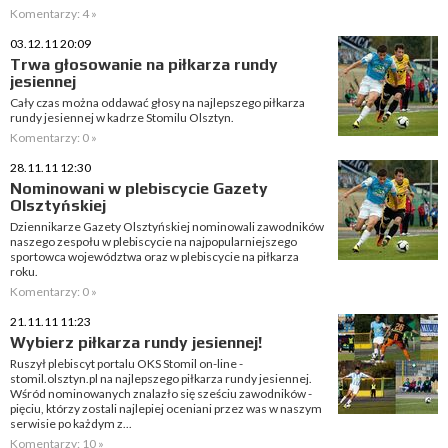
Komentarzy: 4 »
03.12.11 20:09
Trwa głosowanie na piłkarza rundy
jesiennej
Cały czas można oddawać głosy na najlepszego piłkarza
rundy jesiennej w kadrze Stomilu Olsztyn.
Komentarzy: 0 »
28.11.11 12:30
Nominowani w plebiscycie Gazety
Olsztyńskiej
Dziennikarze Gazety Olsztyńskiej nominowali zawodników
naszego zespołu w plebiscycie na najpopularniejszego
sportowca województwa oraz w plebiscycie na piłkarza
roku.
Komentarzy: 0 »
21.11.11 11:23
Wybierz piłkarza rundy jesiennej!
Ruszył plebiscyt portalu OKS Stomil on-line -
stomil.olsztyn.pl na najlepszego piłkarza rundy jesiennej.
Wśród nominowanych znalazło się sześciu zawodników -
pięciu, którzy zostali najlepiej oceniani przez was w naszym
serwisie po każdym z...
Komentarzy: 10 »