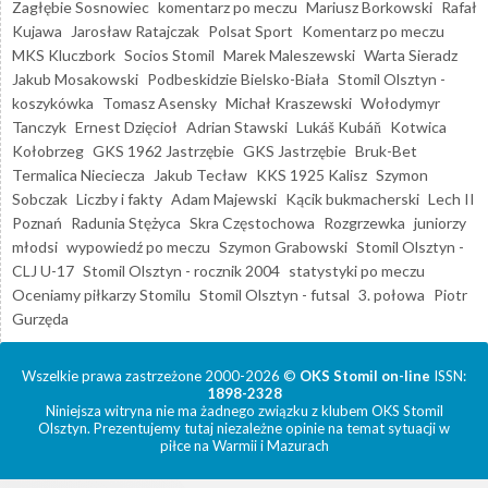
Zagłębie Sosnowiec
komentarz po meczu
Mariusz Borkowski
Rafał
Kujawa
Jarosław Ratajczak
Polsat Sport
Komentarz po meczu
MKS Kluczbork
Socios Stomil
Marek Maleszewski
Warta Sieradz
Jakub Mosakowski
Podbeskidzie Bielsko-Biała
Stomil Olsztyn -
koszykówka
Tomasz Asensky
Michał Kraszewski
Wołodymyr
Tanczyk
Ernest Dzięcioł
Adrian Stawski
Lukáš Kubáň
Kotwica
Kołobrzeg
GKS 1962 Jastrzębie
GKS Jastrzębie
Bruk-Bet
Termalica Nieciecza
Jakub Tecław
KKS 1925 Kalisz
Szymon
Sobczak
Liczby i fakty
Adam Majewski
Kącik bukmacherski
Lech II
Poznań
Radunia Stężyca
Skra Częstochowa
Rozgrzewka
juniorzy
młodsi
wypowiedź po meczu
Szymon Grabowski
Stomil Olsztyn -
CLJ U-17
Stomil Olsztyn - rocznik 2004
statystyki po meczu
Oceniamy piłkarzy Stomilu
Stomil Olsztyn - futsal
3. połowa
Piotr
Gurzęda
Wszelkie prawa zastrzeżone 2000-2026 ©
OKS Stomil on-line
ISSN:
1898-2328
Niniejsza witryna nie ma żadnego związku z klubem OKS Stomil
Olsztyn. Prezentujemy tutaj niezależne opinie na temat sytuacji w
piłce na Warmii i Mazurach