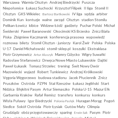
Warszawa
Warmia Olsztyn
Andrzej Biedrzycki
Puszcza
Niepołomice
Łukasz Suchocki
Krzysztof Filipek
II liga
Stomil II
Olsztyn
GKS Wikielec
IV liga
sędzia
arbiter
Bartosz Bartkowski
Dominik Kun
kontuzje
walne
zarząd
Olsztyn
stadion Stomilu
Pelikan Łowicz
kibice
Widzew Łódź
gadżety
Puchar Polski
Michał
Świderski
Paweł Baranowski
Okocimski KS Brzesko
Znicz Biała
Piska
Zbigniew Kaczmarek
konferencja prasowa
wypowiedź
rozmowa
bilety
Stomil Olsztyn - juniorzy
Karol Żwir
Polska
Polska
U-17
Daniel Michałowski
stomil-sklep.pl
koszulki
Ekstraklasa
Piotr Grzymowicz
Mamry Giżycko
Wigry Suwałki
Artur Aluszyk
Radosław Stefanowicz
Drwęca Nowe Miasto Lubawskie
Dajtki
Paweł Łukasik
Tomasz Strzelec
trening
Świt Nowy Dwór
Mazowiecki
wyjazd
Robert Tunkiewicz
Andrzej Królikowski
Vęgoria Węgorzewo
budowa stadionu
Jacek Płuciennik
Znicz
Pruszków
Ostróda
PZPN
Stal Rzeszów
Łukasz Jegliński
Start
Nidzica
Błękitni Pasym
Artur Siemaszko
Polska U-15
Mazur Ełk
Garbarnia Kraków
Rafał Remisz
transfery
konkursy
konkurs
Wisła Puławy
Igor Biedrzycki
Huragan Morąg
Pogoń
Polonia Pasłęk
Siedlce
Sokół Ostróda
Piotr Łysiak
Gutów Mały
Olimpia
Grudziądz
obóz przygotowawczy
sparing
Pasym
Piotr
Erwin Sak