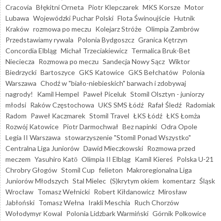
Cracovia
Błękitni Orneta
Piotr Klepczarek
MKS Korsze
Motor
Lubawa
Wojewódzki Puchar Polski
Flota Świnoujście
Hutnik
Kraków
rozmowa po meczu
Kolejarz Stróże
Olimpia Zambrów
Przedstawiamy rywala
Polonia Bydgoszcz
Granica Kętrzyn
Concordia Elbląg
Michał Trzeciakiewicz
Termalica Bruk-Bet
Nieciecza
Rozmowa po meczu
Sandecja Nowy Sącz
Wiktor
Biedrzycki
Bartoszyce
GKS Katowice
GKS Bełchatów
Polonia
Warszawa
Chodź w "biało-niebieskich" barwach i zdobywaj
nagrody!
Kamil Hempel
Paweł Piceluk
Stomil Olsztyn - juniorzy
młodsi
Raków Częstochowa
UKS SMS Łódź
Rafał Śledź
Radomiak
Radom
Paweł Kaczmarek
Stomil Travel
ŁKS Łódź
ŁKS Łomża
Rozwój Katowice
Piotr Darmochwał
Bez napinki
Odra Opole
Legia II Warszawa
stowarzyszenie "Stomil Ponad Wszystko"
Centralna Liga Juniorów
Dawid Mieczkowski
Rozmowa przed
meczem
Yasuhiro Katō
Olimpia II Elbląg
Kamil Kiereś
Polska U-21
Chrobry Głogów
Stomil Cup
felieton
Makroregionalna Liga
Juniorów Młodszych
Stal Mielec
(S)krytym okiem
komentarz
Śląsk
Wrocław
Tomasz Wełnicki
Robert Kiłdanowicz
Mirosław
Jabłoński
Tomasz Wełna
Irakli Meschia
Ruch Chorzów
Wołodymyr Kowal
Polonia Lidzbark Warmiński
Górnik Polkowice