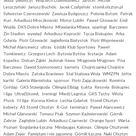
Skiba
plebiscyt
Wojciech Dziemidowicz
Jarocin
Michał
Leszczyński
Janusz Bucholc
Jacek Czałpiński
stomil.olsztyn.pl
Sylwester Czereszewski
Zawisza Bydgoszcz
Polonia Bytom
Patryk
Kun
Arkadiusz Mroczkowski
Motor Lublin
Paweł Głowacki
Emil
Wojda
DKS Dobre Miasto
Mławianka Mława
sparingi
Barczewo
Zin Stadion
wywiad
Arkadiusz Koprucki
Tęcza Biskupiec
Arka
Gdynia
Piotr Głowacki
Jagiellonia Białystok
Piotr Wypniewski
Michał Alancewicz
ultras
Łódzki Klub Sportowy
Paweł
Tomkiewicz
Grzegorz Lech
Bytovia Bytów
licytacje
Adam
Łopatko
Dolcan Ząbki
Jeziorak Iława
Mrągowia Mrągowo
Pisa
Barczewo
Dawid Szymonowicz
karnety
Chojniczanka Chojnice
Dobre Miasto
Zatoka Braniewo
Stal Stalowa Wola
WMZPN
żółte
kartki
Galeria Warmińska
sponsor
Piotr Zajączkowski
Rominta
Gołdap
GKS Stawiguda
Olimpia Elbląg
Łukta
Resovia
Biskupiec
I liga
Ultra(S)tomiL
treningi
Miedź Legnica
GKS Tychy
Wisła
Płock
III liga
Korona Kielce
Lechia Gdańsk
Stomil Olsztyn -
kobiety
AS Stomil Olsztyn
R-Gol
terminarz
Paweł Alancewicz
Michał Glanowski
Tomasz Ptak
Szymon Kaźmierowski
Górnik
Zabrze
Zagłębie Lubin
Arkadiusz Czarnecki
Orange Sport
Warta
Poznań
Bogdanka Łęczna
Mindaugas Kalonas
Olimpia Olsztynek
Adam Zejer
Pamiętam i nie zapomnę
Górnik Łęczna
Naki Olsztyn