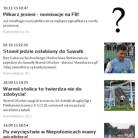
10.11.11 10:47
Piłkarz jesieni - nominacje na FB!
Już niedługo ruszy plebiscyt na najlepszego piłkarza rundy
jesiennej.
Komentarzy: 0 »
05.10.11 22:52
Stomil jedzie osłabiony do Suwałk
Bez Łukasza Suchockiego i Radosława Stefanowicza
pojedzie do Suwałk Stomil Olsztyn - donosi "dwadozera.pl".
Obaj zawodnicy są kontuzjowani.
Komentarzy: 9 »
18.09.11 14:55
Warmii stolica to twierdza nie do
zdobycia!
Stomil Olsztyn wygrał w meczu 10. kolejki drugiej ligi z
Pelikanem Łowicz 3:1 (1:0) i umocnił się na pozycji
wicelidera tabeli.
Komentarzy: 23 »
14.09.11 18:54
Po zwycięstwie w Niepołomicach mamy
wicelidera!