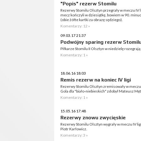
"Popis" rezerw Stomilu
Rezerwy Stomilu Olsztyn przegrały w meczu IV li
mecz kończyli w dziesiątkę, bowiem w 90. minu
(obie żółte kartki za obrazę sędziego).
Komentarzy: 12 »
09.03.17 21:37
Podwójny sparing rezerw Stomil
Piłkarze Stomilu II Olsztyn w niedzielę rozegraj
Komentarzy: 1 »
18.06.16 18:03
Remis rezerw na koniec IV ligi
Rezerwy Stomilu Olsztyn zremisowały w meczu os
Gola dla "biało-niebieskich" zdobył Mateusz Mętl
Komentarzy: 1 »
15.05.16 17:48
Rezerwy znowu zwycięskie
Rezerwy Stomilu Olsztyn wygrały w meczu IV ligi 
Piotr Karłowicz.
Komentarzy: 3 »