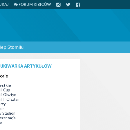
UKAJ
FORUM KIBICÓW
lep Stomilu
UKIWARKA ARTYKUŁÓW
orie
ystkie
il Cup
il Olsztyn
l II Olsztyn
orzy
ion
 Stadion
ezentacja
ce