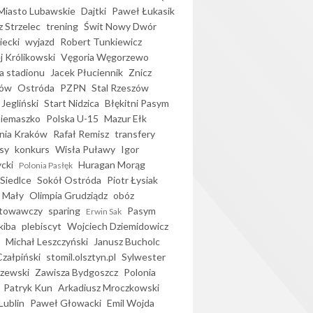
iasto Lubawskie
Dajtki
Paweł Łukasik
 Strzelec
trening
Świt Nowy Dwór
ecki
wyjazd
Robert Tunkiewicz
j Królikowski
Vęgoria Węgorzewo
 stadionu
Jacek Płuciennik
Znicz
ków
Ostróda
PZPN
Stal Rzeszów
Jegliński
Start Nidzica
Błękitni Pasym
Siemaszko
Polska U-15
Mazur Ełk
nia Kraków
Rafał Remisz
transfery
sy
konkurs
Wisła Puławy
Igor
ycki
Huragan Morąg
Polonia Pasłęk
Siedlce
Sokół Ostróda
Piotr Łysiak
 Mały
Olimpia Grudziądz
obóz
otowawczy
sparing
Pasym
Erwin Sak
kiba
plebiscyt
Wojciech Dziemidowicz
Michał Leszczyński
Janusz Bucholc
Czałpiński
stomil.olsztyn.pl
Sylwester
zewski
Zawisza Bydgoszcz
Polonia
Patryk Kun
Arkadiusz Mroczkowski
Lublin
Paweł Głowacki
Emil Wojda