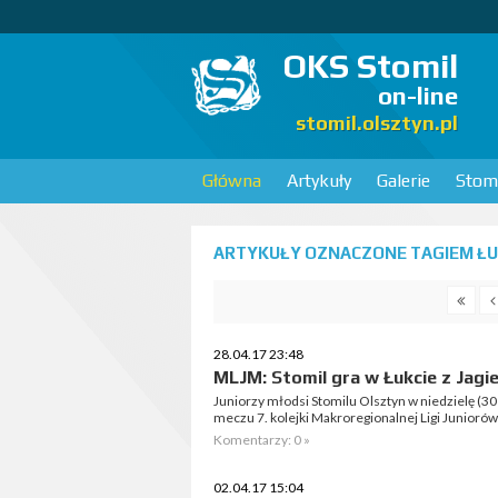
OKS Stomil
on-line
stomil.olsztyn.pl
Główna
Artykuły
Galerie
Stomi
ARTYKUŁY OZNACZONE TAGIEM ŁUK
28.04.17 23:48
MLJM: Stomil gra w Łukcie z Jagie
Juniorzy młodsi Stomilu Olsztyn w niedzielę (30 
meczu 7. kolejki Makroregionalnej Ligi Juniorów
Komentarzy: 0 »
02.04.17 15:04