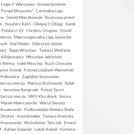
Legia II Warszawa
stowarzyszenie
l Ponad Wszystko"
Centralna Liga
ów
Dawid Mieczkowski
Rozmowa przed
m
Yasuhiro Katō
Olimpia II Elbląg
Kamil
Polska U-21
Chrobry Głogów
Stomil
elieton
Makroregionalna Liga Juniorów
zych
Stal Mielec
(S)krytym okiem
arz
Śląsk Wrocław
Tomasz Wełnicki
 Kiłdanowicz
Mirosław Jabłoński
z Wełna
Irakli Meschia
Ruch Chorzów
ymyr Kowal
Polonia Lidzbark Warmiński
 Polkowice
Zagłębie Sosnowiec
arz po meczu
Mariusz Borkowski
Rafał
a
Jarosław Ratajczak
Polsat Sport
arz po meczu
MKS Kluczbork
Socios
Marek Maleszewski
Warta Sieradz
Mosakowski
Podbeskidzie Bielsko-Biała
 Olsztyn - koszykówka
Tomasz Asensky
 Kraszewski
Wołodymyr Tanczyk
Ernest
ł
Adrian Stawski
Lukáš Kubáň
Kotwica