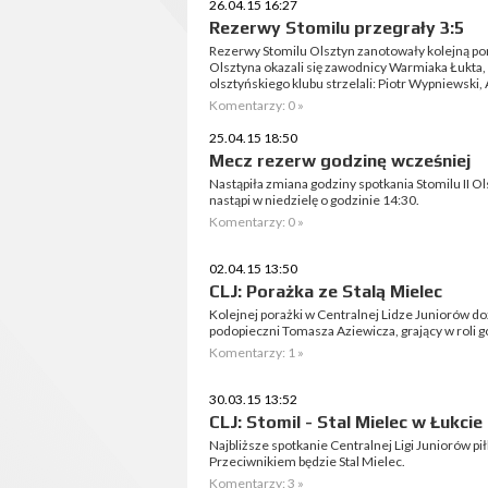
26.04.15 16:27
Rezerwy Stomilu przegrały 3:5
Rezerwy Stomilu Olsztyn zanotowały kolejną pora
Olsztyna okazali się zawodnicy Warmiaka Łukta, k
olsztyńskiego klubu strzelali: Piotr Wypniewski, 
Komentarzy: 0 »
25.04.15 18:50
Mecz rezerw godzinę wcześniej
Nastąpiła zmiana godziny spotkania Stomilu II 
nastąpi w niedzielę o godzinie 14:30.
Komentarzy: 0 »
02.04.15 13:50
CLJ: Porażka ze Stalą Mielec
Kolejnej porażki w Centralnej Lidze Juniorów do
podopieczni Tomasza Aziewicza, grający w roli gos
Komentarzy: 1 »
30.03.15 13:52
CLJ: Stomil - Stal Mielec w Łukcie
Najbliższe spotkanie Centralnej Ligi Juniorów pi
Przeciwnikiem będzie Stal Mielec.
Komentarzy: 3 »