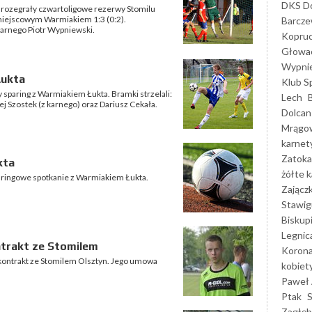
DKS Do
 rozegrały czwartoligowe rezerwy Stomilu
z miejscowym Warmiakiem 1:3 (0:2).
Barcz
karnego Piotr Wypniewski.
Kopruc
Głowa
Wypni
Łukta
Klub S
y sparing z Warmiakiem Łukta. Bramki strzelali:
Lech
 Szostek (z karnego) oraz Dariusz Cekała.
Dolcan
Mrągo
karnet
Zatoka
kta
żółte k
sparingowe spotkanie z Warmiakiem Łukta.
Zającz
Stawig
Biskup
Legnic
ntrakt ze Stomilem
Korona
 kontrakt ze Stomilem Olsztyn. Jego umowa
kobiet
Paweł 
Ptak
Zagłęb