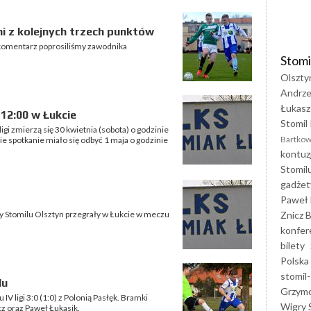
 z kolejnych trzech punktów
 komentarz poprosiliśmy zawodnika
Stomi
Olszty
Andrze
Łukasz
 12:00 w Łukcie
Stomil 
igi zmierzą się 30 kwietnia (sobota) o godzinie
Bartkow
e spotkanie miało się odbyć 1 maja o godzinie
kontuz
Stomil
gadżet
Paweł 
Znicz B
 Stomilu Olsztyn przegrały w Łukcie w meczu
konfer
bilety
Polska
stomil-
lu
Grzym
V ligi 3:0 (1:0) z Polonią Pasłęk. Bramki
Wigry 
cz oraz Paweł Łukasik.