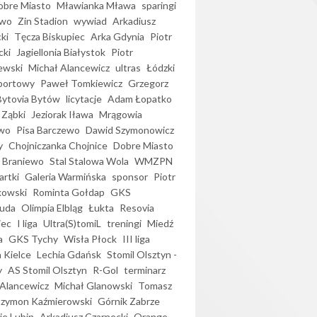
bre Miasto
Mławianka Mława
sparingi
ewo
Zin Stadion
wywiad
Arkadiusz
ki
Tęcza Biskupiec
Arka Gdynia
Piotr
cki
Jagiellonia Białystok
Piotr
ewski
Michał Alancewicz
ultras
Łódzki
portowy
Paweł Tomkiewicz
Grzegorz
Bytovia Bytów
licytacje
Adam Łopatko
 Ząbki
Jeziorak Iława
Mrągowia
wo
Pisa Barczewo
Dawid Szymonowicz
y
Chojniczanka Chojnice
Dobre Miasto
 Braniewo
Stal Stalowa Wola
WMZPN
artki
Galeria Warmińska
sponsor
Piotr
kowski
Rominta Gołdap
GKS
uda
Olimpia Elbląg
Łukta
Resovia
iec
I liga
Ultra(S)tomiL
treningi
Miedź
a
GKS Tychy
Wisła Płock
III liga
 Kielce
Lechia Gdańsk
Stomil Olsztyn -
y
AS Stomil Olsztyn
R-Gol
terminarz
Alancewicz
Michał Glanowski
Tomasz
Szymon Kaźmierowski
Górnik Zabrze
ie Lubin
Arkadiusz Czarnecki
Orange