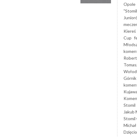
Opole
"Stomi
Junior
mecze
Kiereś
Cup
f
Młods
koment
Robert
Tomas
Wołod
Górnik
koment
Kujaw
Koment
Stomil
Jakub 
Stomil
Michał
Dzięcio