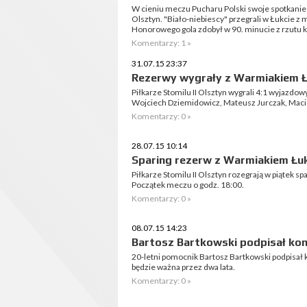
W cieniu meczu Pucharu Polski swoje spotkanie
Olsztyn. "Biało-niebiescy" przegrali w Łukcie 
Honorowego gola zdobył w 90. minucie z rzutu 
Komentarzy: 1 »
31.07.15 23:37
Rezerwy wygrały z Warmiakiem 
Piłkarze Stomilu II Olsztyn wygrali 4:1 wyjazdow
Wojciech Dziemidowicz, Mateusz Jurczak, Maciej
Komentarzy: 0 »
28.07.15 10:14
Sparing rezerw z Warmiakiem Łu
Piłkarze Stomilu II Olsztyn rozegrają w piątek 
Początek meczu o godz. 18:00.
Komentarzy: 0 »
08.07.15 14:23
Bartosz Bartkowski podpisał ko
20-letni pomocnik Bartosz Bartkowski podpisał
będzie ważna przez dwa lata.
Komentarzy: 0 »