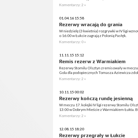
Komentarzy: 2 »
01.04.16 15:58
Rezerwy wracają do grania
W niedzielę (3 kwietnia) rozgrywki w IV ligi wzn
o 16:00 w Łukcie zagrają z Polonią Pasłęk.
Komentarzy: 0 »
11.11.15 15:12
Remis rezerw z Warmiakiem
Rezerwy Stomilu Olsztyn zremisowały w meczu 17.
Gola dla podopiecznych Tomasza Aziewicza zdo
Komentarzy: 2 »
10.11.15 00:02
Rezerwy kończą rundę jesienną
W meczu 17. kolejki IV ligi rezerwy Stomilu Olsz
13:00 w Dobrym Mieście z Warmiakiem Łukta. Bę
Komentarzy: 2 »
12.08.15 18:20
Rezerwy przegrały w Łukcie