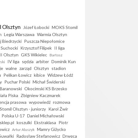
l Olsztyn
Józef Łobocki
MOKS Stomil
n
Legia Warszawa
Warmia Olsztyn
j Biedrzycki
Puszcza Niepołomice
 Suchocki
Krzysztof Filipek
II liga
II Olsztyn
GKS Wikielec
Bartosz
IV liga
sędzia
arbiter
Dominik Kun
ski
je
walne
zarząd
Olsztyn
stadion
u
Pelikan Łowicz
kibice
Widzew Łódź
y
Puchar Polski
Michał Świderski
Baranowski
Okocimski KS Brzesko
iała Piska
Zbigniew Kaczmarek
encja prasowa
wypowiedź
rozmowa
Stomil Olsztyn - juniorzy
Karol Żwir
Polska U-17
Daniel Michałowski
sklep.pl
koszulki
Ekstraklasa
Piotr
owicz
Mamry Giżycko
Artur Aluszyk
Suwałki
Radosław Stefanowicz
Drwęca