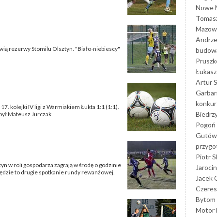
Nowe M
Tomasz
Mazowi
Andrze
owią rezerwy Stomilu Olsztyn. "Biało-niebiescy"
budowa
Prusz
Łukasz 
Artur 
Garbar
konkur
 kolejki IV ligi z Warmiakiem Łukta 1:1 (1:1).
Biedrz
był Mateusz Jurczak.
Pogoń 
Gutów
przyg
Piotr S
tyn w roli gospodarza zagrają w środę o godzinie
Jarocin
dzie to drugie spotkanie rundy rewanżowej.
Jacek 
Czeres
Bytom
Motor 