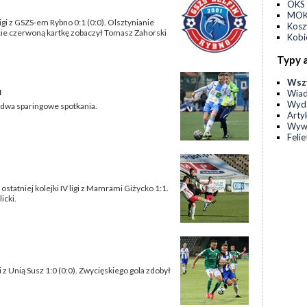
OKS 
MOKS
gi z GSZS-em Rybno 0:1 (0:0). Olsztynianie
Kos
cie czerwoną kartkę zobaczył Tomasz Zahorski
Kobi
Typy 
Wsz
u
Wia
Wyda
ą dwa sparingowe spotkania.
Arty
Wyw
Feli
tatniej kolejki IV ligi z Mamrami Giżycko 1:1.
icki.
z Unią Susz 1:0 (0:0). Zwycięskiego gola zdobył