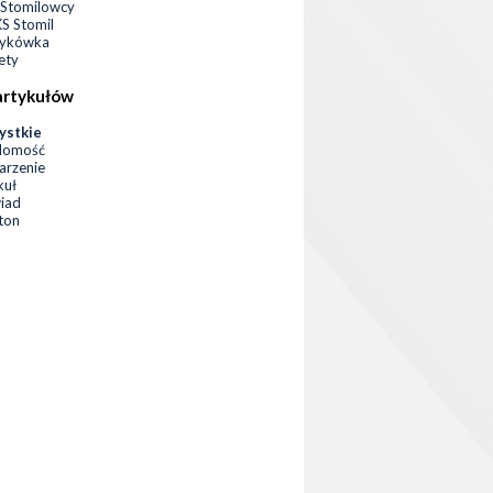
Stomilowcy
 Stomil
zykówka
ety
artykułów
ystkie
domość
rzenie
kuł
iad
eton