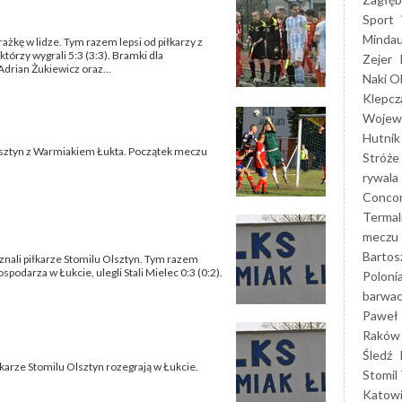
Sport
Mindau
żkę w lidze. Tym razem lepsi od piłkarzy z
tórzy wygrali 5:3 (3:3). Bramki dla
Zejer
Adrian Żukiewicz oraz...
Naki O
Klepcz
Wojewó
Hutnik
Olsztyn z Warmiakiem Łukta. Początek meczu
Stróże
rywala
Concor
Termal
meczu
Bartos
znali piłkarze Stomilu Olsztyn. Tym razem
podarza w Łukcie, ulegli Stali Mielec 0:3 (0:2).
Poloni
barwac
Paweł 
Raków
Śledź
łkarze Stomilu Olsztyn rozegrają w Łukcie.
Stomil 
Katow