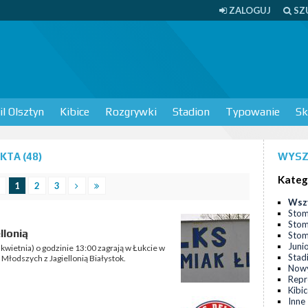
ZALOGUJ
SZ
l Olsztyn
Kibice
Rozgrywki
Stadion
Typowanie
Sk
TA (48)
WYSZ
Kateg
1
2
3
Wsz
Stom
Stom
llonią
Stomi
Juni
kwietnia) o godzinie 13:00 zagrają w Łukcie w
Stad
 Młodszych z Jagiellonią Białystok.
Nowy
Repr
Kibi
Inne