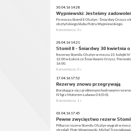
30.04.16 14:28
Wypniewski: Jesteśmy zadowoleni
Po meczu Stomil II Olsztyn - Śniardwy Orzysz o
olsztyńskiego klubu Piotra Wypniewskiego.
Komentarzy: 0 »
28.04.16 14:21
Stomil II - Śniardwy 30 kwietnia o
Rezerwy Stomilu Olsztyn w meczu 23. kolejki IV l
12:00 w Łukcie ze Śniardwami Orzysz. Pierwotni
16:00.
Komentarzy: 0 »
17.04.16 17:52
Rezerwy znowu przegrywają
Borykające się z problemami kadrowymi rezerwy
IV ligi z Motorem Lubawa 0:4 (0:0).
Komentarzy: 1 »
03.04.16 17:45
Pewne zwycięstwo rezerw Stomi
Piłkarze rezerw Stomilu Olsztyn wygrali w meczu I
strzelali: Piotr Wypniewski, Michał Trzeciakiewi