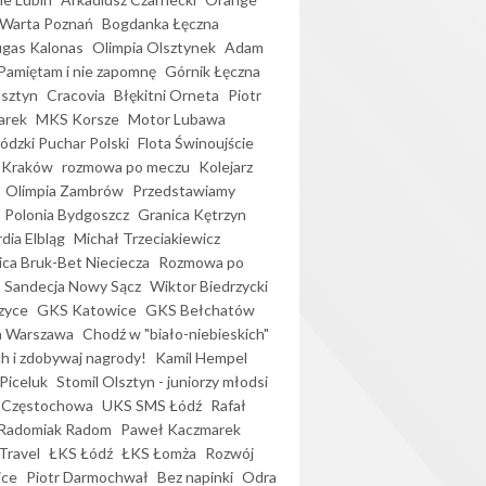
Warta Poznań
Bogdanka Łęczna
gas Kalonas
Olimpia Olsztynek
Adam
Pamiętam i nie zapomnę
Górnik Łęczna
lsztyn
Cracovia
Błękitni Orneta
Piotr
arek
MKS Korsze
Motor Lubawa
dzki Puchar Polski
Flota Świnoujście
 Kraków
rozmowa po meczu
Kolejarz
Olimpia Zambrów
Przedstawiamy
Polonia Bydgoszcz
Granica Kętrzyn
dia Elbląg
Michał Trzeciakiewicz
ica Bruk-Bet Nieciecza
Rozmowa po
Sandecja Nowy Sącz
Wiktor Biedrzycki
zyce
GKS Katowice
GKS Bełchatów
a Warszawa
Chodź w "biało-niebieskich"
h i zdobywaj nagrody!
Kamil Hempel
Piceluk
Stomil Olsztyn - juniorzy młodsi
 Częstochowa
UKS SMS Łódź
Rafał
Radomiak Radom
Paweł Kaczmarek
Travel
ŁKS Łódź
ŁKS Łomża
Rozwój
ice
Piotr Darmochwał
Bez napinki
Odra