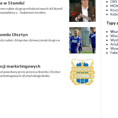
OKS 
a w Stomilu!
MOKS
alnym nabór do grup młodzieżowych AS Stomil
Kos
mawialiśmy z... Robertem Knothe.
Kobi
Typy 
Wsz
omilu Olsztyn
Wia
Wyda
dzi nabór chłopców i dziewczynek do gry w
Arty
Wyw
Feli
cji marketingowych
tał powołany przez prezesa Stomilu Olsztyn
arketingowych olsztyńskiego klubu.