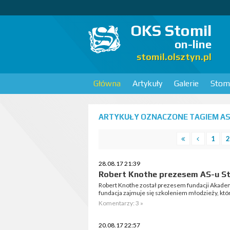
OKS Stomil
on-line
stomil.olsztyn.pl
Główna
Artykuły
Galerie
Stomi
ARTYKUŁY OZNACZONE TAGIEM AS 
1
2
28.08.17 21:39
Robert Knothe prezesem AS-u St
Robert Knothe został prezesem fundacji Akadem
fundacja zajmuje się szkoleniem młodzieży, któr
Komentarzy: 3 »
20.08.17 22:57