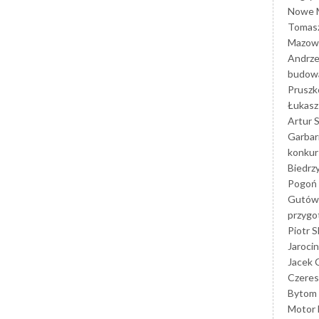
Nowe M
Tomasz
Mazowi
Andrze
budowa
Prusz
Łukasz 
Artur 
Garbar
konkur
Biedrz
Pogoń 
Gutów
przyg
Piotr S
Jarocin
Jacek 
Czeres
Bytom
Motor 