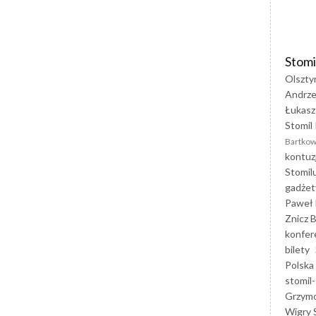
Stomi
Olszty
Andrze
Łukasz
Stomil 
Bartkow
kontuz
Stomil
gadżet
Paweł 
Znicz B
konfer
bilety
Polska
stomil-
Grzym
Wigry 