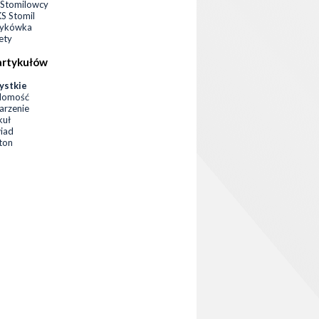
Stomilowcy
 Stomil
zykówka
ety
artykułów
ystkie
domość
rzenie
kuł
iad
eton