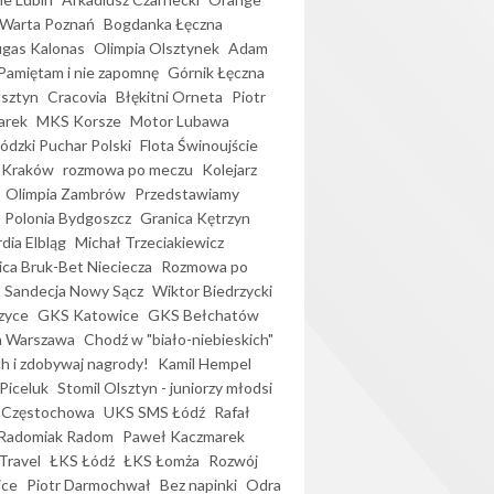
Warta Poznań
Bogdanka Łęczna
gas Kalonas
Olimpia Olsztynek
Adam
Pamiętam i nie zapomnę
Górnik Łęczna
lsztyn
Cracovia
Błękitni Orneta
Piotr
arek
MKS Korsze
Motor Lubawa
dzki Puchar Polski
Flota Świnoujście
 Kraków
rozmowa po meczu
Kolejarz
Olimpia Zambrów
Przedstawiamy
Polonia Bydgoszcz
Granica Kętrzyn
dia Elbląg
Michał Trzeciakiewicz
ica Bruk-Bet Nieciecza
Rozmowa po
Sandecja Nowy Sącz
Wiktor Biedrzycki
zyce
GKS Katowice
GKS Bełchatów
a Warszawa
Chodź w "biało-niebieskich"
h i zdobywaj nagrody!
Kamil Hempel
Piceluk
Stomil Olsztyn - juniorzy młodsi
 Częstochowa
UKS SMS Łódź
Rafał
Radomiak Radom
Paweł Kaczmarek
Travel
ŁKS Łódź
ŁKS Łomża
Rozwój
ice
Piotr Darmochwał
Bez napinki
Odra