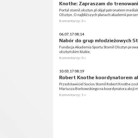
Knothe: Zapraszam do trenowani
Portal stomil.olsztyn.pl objął patronatem medi
Olsztyn. O najbliższych planach akademii poroz
Komentarzy: 3 »
06.07.17 08:14
Nabór do grup młodzieżowych St
Fundacja Akademia Sportu Stomil Olsztyn prowa
olsztyńskim klubie.
Komentarzy: 0 »
10.03.17 08:19
Robert Knothe koordynatorem ak
Przedstawiciel Socios Stomil Robert Knothe zos
Mariusza Borkowskiego na koordynatora akcji m
Komentarzy: 1 »