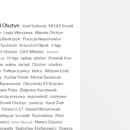
l Olsztyn
Józef Łobocki
MOKS Stomil
n
Legia Warszawa
Warmia Olsztyn
j Biedrzycki
Puszcza Niepołomice
 Suchocki
Krzysztof Filipek
II liga
II Olsztyn
GKS Wikielec
Bartosz
IV liga
sędzia
arbiter
Dominik Kun
ski
je
walne
zarząd
Olsztyn
stadion
u
Pelikan Łowicz
kibice
Widzew Łódź
y
Puchar Polski
Michał Świderski
Baranowski
Okocimski KS Brzesko
iała Piska
Zbigniew Kaczmarek
encja prasowa
wypowiedź
rozmowa
Stomil Olsztyn - juniorzy
Karol Żwir
Polska U-17
Daniel Michałowski
sklep.pl
koszulki
Ekstraklasa
Piotr
owicz
Mamry Giżycko
Artur Aluszyk
Suwałki
Radosław Stefanowicz
Drwęca