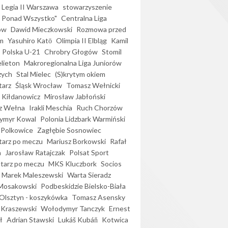
Legia II Warszawa
stowarzyszenie
l Ponad Wszystko"
Centralna Liga
ów
Dawid Mieczkowski
Rozmowa przed
m
Yasuhiro Katō
Olimpia II Elbląg
Kamil
Polska U-21
Chrobry Głogów
Stomil
elieton
Makroregionalna Liga Juniorów
zych
Stal Mielec
(S)krytym okiem
arz
Śląsk Wrocław
Tomasz Wełnicki
 Kiłdanowicz
Mirosław Jabłoński
z Wełna
Irakli Meschia
Ruch Chorzów
ymyr Kowal
Polonia Lidzbark Warmiński
 Polkowice
Zagłębie Sosnowiec
arz po meczu
Mariusz Borkowski
Rafał
a
Jarosław Ratajczak
Polsat Sport
arz po meczu
MKS Kluczbork
Socios
Marek Maleszewski
Warta Sieradz
Mosakowski
Podbeskidzie Bielsko-Biała
 Olsztyn - koszykówka
Tomasz Asensky
 Kraszewski
Wołodymyr Tanczyk
Ernest
ł
Adrian Stawski
Lukáš Kubáň
Kotwica