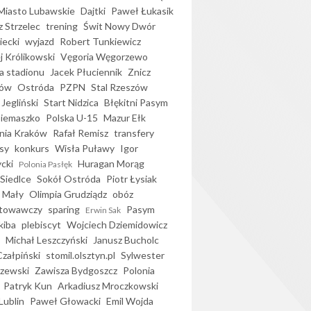
iasto Lubawskie
Dajtki
Paweł Łukasik
 Strzelec
trening
Świt Nowy Dwór
ecki
wyjazd
Robert Tunkiewicz
j Królikowski
Vęgoria Węgorzewo
 stadionu
Jacek Płuciennik
Znicz
ków
Ostróda
PZPN
Stal Rzeszów
Jegliński
Start Nidzica
Błękitni Pasym
Siemaszko
Polska U-15
Mazur Ełk
nia Kraków
Rafał Remisz
transfery
sy
konkurs
Wisła Puławy
Igor
ycki
Huragan Morąg
Polonia Pasłęk
Siedlce
Sokół Ostróda
Piotr Łysiak
 Mały
Olimpia Grudziądz
obóz
otowawczy
sparing
Pasym
Erwin Sak
kiba
plebiscyt
Wojciech Dziemidowicz
Michał Leszczyński
Janusz Bucholc
Czałpiński
stomil.olsztyn.pl
Sylwester
zewski
Zawisza Bydgoszcz
Polonia
Patryk Kun
Arkadiusz Mroczkowski
Lublin
Paweł Głowacki
Emil Wojda