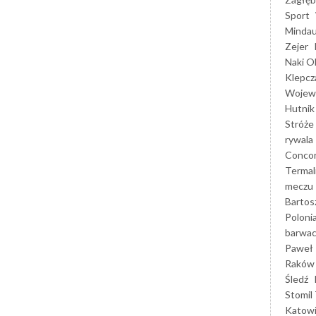
Sport
Mindau
Zejer
Naki O
Klepcz
Wojewó
Hutnik
Stróże
rywala
Concor
Termal
meczu
Bartos
Poloni
barwac
Paweł 
Raków
Śledź
Stomil 
Katow