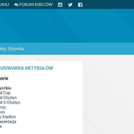
UKAJ
FORUM KIBICÓW
lep Stomilu
UKIWARKA ARTYKUŁÓW
orie
ystkie
il Cup
il Olsztyn
l II Olsztyn
orzy
ion
 Stadion
ezentacja
ce