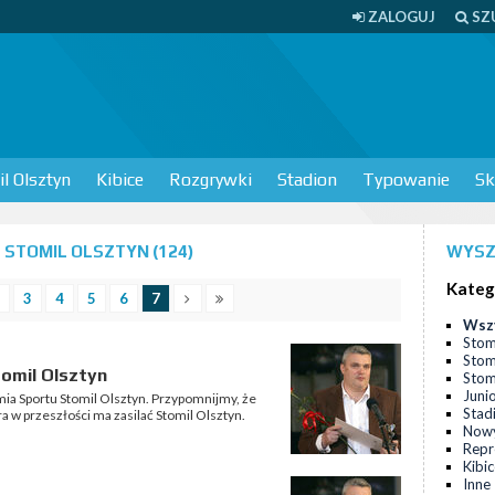
ZALOGUJ
SZ
l Olsztyn
Kibice
Rozgrywki
Stadion
Typowanie
Sk
STOMIL OLSZTYN (124)
WYSZ
Kateg
3
4
5
6
7
Wsz
Stom
Stom
omil Olsztyn
Stomi
Juni
ia Sportu Stomil Olsztyn. Przypomnijmy, że
Stad
a w przeszłości ma zasilać Stomil Olsztyn.
Nowy
Repr
Kibi
Inne