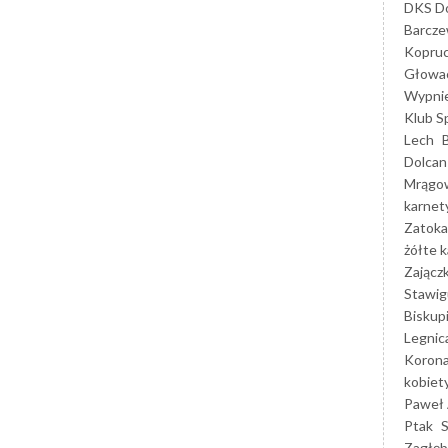
DKS Do
Barcz
Kopruc
Głowa
Wypni
Klub S
Lech
Dolcan
Mrągo
karnet
Zatoka
żółte k
Zającz
Stawig
Biskup
Legnic
Korona
kobiet
Paweł 
Ptak
Zagłęb