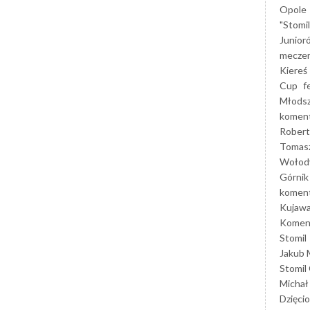
Opole
"Stomi
Junior
mecze
Kiereś
Cup
f
Młods
koment
Robert
Tomas
Wołod
Górnik
koment
Kujaw
Koment
Stomil
Jakub 
Stomil
Michał
Dzięcio