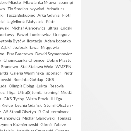
bre Miasto
Mławianka Mława
sparingi
ewo
Zin Stadion
wywiad
Arkadiusz
ki
Tęcza Biskupiec
Arka Gdynia
Piotr
cki
Jagiellonia Białystok
Piotr
ewski
Michał Alancewicz
ultras
Łódzki
portowy
Paweł Tomkiewicz
Grzegorz
Bytovia Bytów
licytacje
Adam Łopatko
 Ząbki
Jeziorak Iława
Mrągowia
wo
Pisa Barczewo
Dawid Szymonowicz
y
Chojniczanka Chojnice
Dobre Miasto
 Braniewo
Stal Stalowa Wola
WMZPN
artki
Galeria Warmińska
sponsor
Piotr
kowski
Rominta Gołdap
GKS
uda
Olimpia Elbląg
Łukta
Resovia
iec
I liga
Ultra(S)tomiL
treningi
Miedź
a
GKS Tychy
Wisła Płock
III liga
 Kielce
Lechia Gdańsk
Stomil Olsztyn -
y
AS Stomil Olsztyn
R-Gol
terminarz
Alancewicz
Michał Glanowski
Tomasz
Szymon Kaźmierowski
Górnik Zabrze
ie Lubin
Arkadiusz Czarnecki
Orange