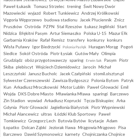
Paweł Łukasik
Tomasz Strzelec
trening
Świt Nowy Dwór
Mazowiecki
wyjazd
Robert Tunkiewicz
Andrzej Królikowski
Vęgoria Węgorzewo
budowa stadionu
Jacek Płuciennik
Znicz
Pruszków
Ostróda
PZPN
Stal Rzeszów
Łukasz Jegliński
Start
Nidzica
Błękitni Pasym
Artur Siemaszko
Polska U-15
Mazur Ełk
Garbarnia Kraków
Rafał Remisz
transfery
konkursy
konkurs
Wisła Puławy
Igor Biedrzycki
Huragan Morąg
Pogoń
Polonia Pasłęk
Siedlce
Sokół Ostróda
Piotr Łysiak
Gutów Mały
Olimpia
Grudziądz
obóz przygotowawczy
sparing
Pasym
Piotr
Erwin Sak
Skiba
plebiscyt
Wojciech Dziemidowicz
Jarocin
Michał
Leszczyński
Janusz Bucholc
Jacek Czałpiński
stomil.olsztyn.pl
Sylwester Czereszewski
Zawisza Bydgoszcz
Polonia Bytom
Patryk
Kun
Arkadiusz Mroczkowski
Motor Lublin
Paweł Głowacki
Emil
Wojda
DKS Dobre Miasto
Mławianka Mława
sparingi
Barczewo
Zin Stadion
wywiad
Arkadiusz Koprucki
Tęcza Biskupiec
Arka
Gdynia
Piotr Głowacki
Jagiellonia Białystok
Piotr Wypniewski
Michał Alancewicz
ultras
Łódzki Klub Sportowy
Paweł
Tomkiewicz
Grzegorz Lech
Bytovia Bytów
licytacje
Adam
Łopatko
Dolcan Ząbki
Jeziorak Iława
Mrągowia Mrągowo
Pisa
Barczewo
Dawid Szymonowicz
karnety
Chojniczanka Chojnice