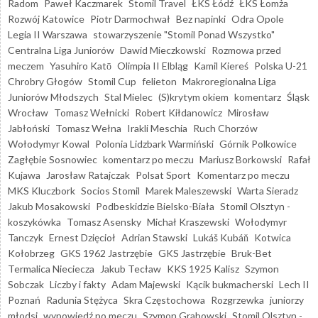
Radom
Paweł Kaczmarek
Stomil Travel
ŁKS Łódź
ŁKS Łomża
Rozwój Katowice
Piotr Darmochwał
Bez napinki
Odra Opole
Legia II Warszawa
stowarzyszenie "Stomil Ponad Wszystko"
Centralna Liga Juniorów
Dawid Mieczkowski
Rozmowa przed
meczem
Yasuhiro Katō
Olimpia II Elbląg
Kamil Kiereś
Polska U-21
Chrobry Głogów
Stomil Cup
felieton
Makroregionalna Liga
Juniorów Młodszych
Stal Mielec
(S)krytym okiem
komentarz
Śląsk
Wrocław
Tomasz Wełnicki
Robert Kiłdanowicz
Mirosław
Jabłoński
Tomasz Wełna
Irakli Meschia
Ruch Chorzów
Wołodymyr Kowal
Polonia Lidzbark Warmiński
Górnik Polkowice
Zagłębie Sosnowiec
komentarz po meczu
Mariusz Borkowski
Rafał
Kujawa
Jarosław Ratajczak
Polsat Sport
Komentarz po meczu
MKS Kluczbork
Socios Stomil
Marek Maleszewski
Warta Sieradz
Jakub Mosakowski
Podbeskidzie Bielsko-Biała
Stomil Olsztyn -
koszykówka
Tomasz Asensky
Michał Kraszewski
Wołodymyr
Tanczyk
Ernest Dzięcioł
Adrian Stawski
Lukáš Kubáň
Kotwica
Kołobrzeg
GKS 1962 Jastrzębie
GKS Jastrzębie
Bruk-Bet
Termalica Nieciecza
Jakub Tecław
KKS 1925 Kalisz
Szymon
Sobczak
Liczby i fakty
Adam Majewski
Kącik bukmacherski
Lech II
Poznań
Radunia Stężyca
Skra Częstochowa
Rozgrzewka
juniorzy
młodsi
wypowiedź po meczu
Szymon Grabowski
Stomil Olsztyn -