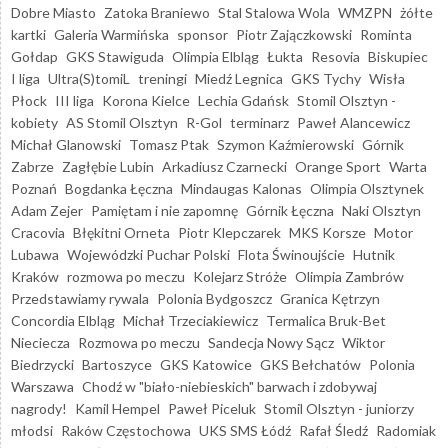
Dobre Miasto
Zatoka Braniewo
Stal Stalowa Wola
WMZPN
żółte
kartki
Galeria Warmińska
sponsor
Piotr Zajączkowski
Rominta
Gołdap
GKS Stawiguda
Olimpia Elbląg
Łukta
Resovia
Biskupiec
I liga
Ultra(S)tomiL
treningi
Miedź Legnica
GKS Tychy
Wisła
Płock
III liga
Korona Kielce
Lechia Gdańsk
Stomil Olsztyn -
kobiety
AS Stomil Olsztyn
R-Gol
terminarz
Paweł Alancewicz
Michał Glanowski
Tomasz Ptak
Szymon Kaźmierowski
Górnik
Zabrze
Zagłębie Lubin
Arkadiusz Czarnecki
Orange Sport
Warta
Poznań
Bogdanka Łęczna
Mindaugas Kalonas
Olimpia Olsztynek
Adam Zejer
Pamiętam i nie zapomnę
Górnik Łęczna
Naki Olsztyn
Cracovia
Błękitni Orneta
Piotr Klepczarek
MKS Korsze
Motor
Lubawa
Wojewódzki Puchar Polski
Flota Świnoujście
Hutnik
Kraków
rozmowa po meczu
Kolejarz Stróże
Olimpia Zambrów
Przedstawiamy rywala
Polonia Bydgoszcz
Granica Kętrzyn
Concordia Elbląg
Michał Trzeciakiewicz
Termalica Bruk-Bet
Nieciecza
Rozmowa po meczu
Sandecja Nowy Sącz
Wiktor
Biedrzycki
Bartoszyce
GKS Katowice
GKS Bełchatów
Polonia
Warszawa
Chodź w "biało-niebieskich" barwach i zdobywaj
nagrody!
Kamil Hempel
Paweł Piceluk
Stomil Olsztyn - juniorzy
młodsi
Raków Częstochowa
UKS SMS Łódź
Rafał Śledź
Radomiak