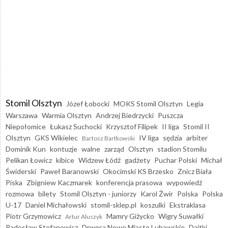
Stomil Olsztyn
Józef Łobocki
MOKS Stomil Olsztyn
Legia
Warszawa
Warmia Olsztyn
Andrzej Biedrzycki
Puszcza
Niepołomice
Łukasz Suchocki
Krzysztof Filipek
II liga
Stomil II
Olsztyn
GKS Wikielec
IV liga
sędzia
arbiter
Bartosz Bartkowski
Dominik Kun
kontuzje
walne
zarząd
Olsztyn
stadion Stomilu
Pelikan Łowicz
kibice
Widzew Łódź
gadżety
Puchar Polski
Michał
Świderski
Paweł Baranowski
Okocimski KS Brzesko
Znicz Biała
Piska
Zbigniew Kaczmarek
konferencja prasowa
wypowiedź
rozmowa
bilety
Stomil Olsztyn - juniorzy
Karol Żwir
Polska
Polska
U-17
Daniel Michałowski
stomil-sklep.pl
koszulki
Ekstraklasa
Piotr Grzymowicz
Mamry Giżycko
Wigry Suwałki
Artur Aluszyk
Radosław Stefanowicz
Drwęca Nowe Miasto Lubawskie
Dajtki