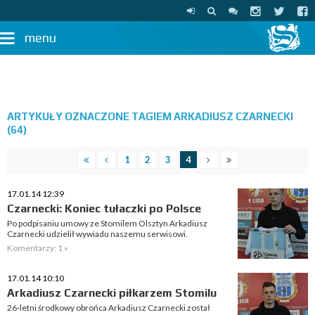
menu
ARTYKUŁY OZNACZONE TAGIEM ARKADIUSZ CZARNECKI
(64)
1
2
3
4
17.01.14 12:39
Czarnecki: Koniec tułaczki po Polsce
Po podpisaniu umowy ze Stomilem Olsztyn Arkadiusz
Czarnecki udzielił wywiadu naszemu serwisowi.
Komentarzy: 1 »
17.01.14 10:10
Arkadiusz Czarnecki piłkarzem Stomilu
26-letni środkowy obrońca Arkadiusz Czarnecki został