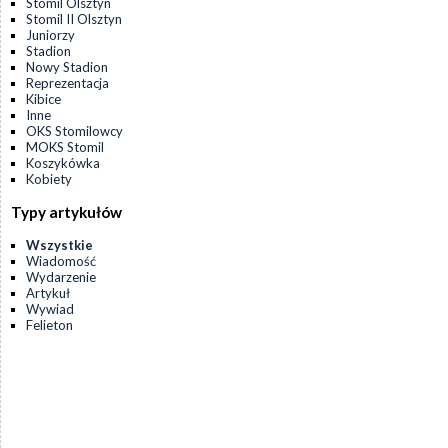
Stomil Olsztyn
Stomil II Olsztyn
Juniorzy
Stadion
Nowy Stadion
Reprezentacja
Kibice
Inne
OKS Stomilowcy
MOKS Stomil
Koszykówka
Kobiety
Typy artykułów
Wszystkie
Wiadomość
Wydarzenie
Artykuł
Wywiad
Felieton