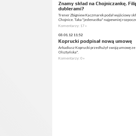
Znamy skład na Chojniczankę. Fili
dublerami?
Trener Zbigniew Kaczmarek podał wyjściowy skł
Chojnice. Taka "jedenastka" najpewniej rozpocz
Komentarzy: 17 »
03.01.12 11:52
Koprucki podpisał nową umowę
Arkadiusz Koprucki przedłużył swoją umowę ze 
Olsztyńska".
Komentarzy: 0 »