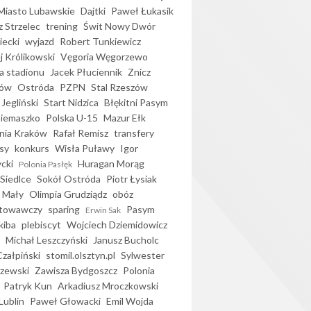
iasto Lubawskie
Dajtki
Paweł Łukasik
 Strzelec
trening
Świt Nowy Dwór
ecki
wyjazd
Robert Tunkiewicz
j Królikowski
Vęgoria Węgorzewo
 stadionu
Jacek Płuciennik
Znicz
ków
Ostróda
PZPN
Stal Rzeszów
Jegliński
Start Nidzica
Błękitni Pasym
Siemaszko
Polska U-15
Mazur Ełk
nia Kraków
Rafał Remisz
transfery
sy
konkurs
Wisła Puławy
Igor
ycki
Huragan Morąg
Polonia Pasłęk
Siedlce
Sokół Ostróda
Piotr Łysiak
 Mały
Olimpia Grudziądz
obóz
otowawczy
sparing
Pasym
Erwin Sak
kiba
plebiscyt
Wojciech Dziemidowicz
Michał Leszczyński
Janusz Bucholc
Czałpiński
stomil.olsztyn.pl
Sylwester
zewski
Zawisza Bydgoszcz
Polonia
Patryk Kun
Arkadiusz Mroczkowski
Lublin
Paweł Głowacki
Emil Wojda