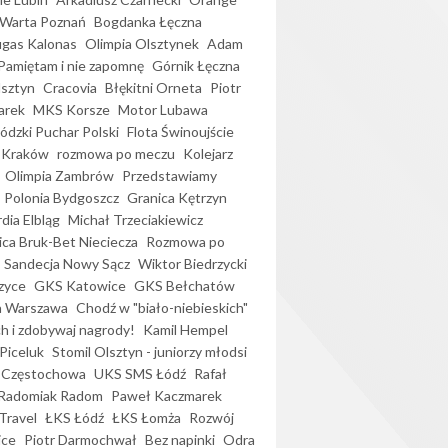
Warta Poznań
Bogdanka Łęczna
gas Kalonas
Olimpia Olsztynek
Adam
Pamiętam i nie zapomnę
Górnik Łęczna
lsztyn
Cracovia
Błękitni Orneta
Piotr
arek
MKS Korsze
Motor Lubawa
dzki Puchar Polski
Flota Świnoujście
 Kraków
rozmowa po meczu
Kolejarz
Olimpia Zambrów
Przedstawiamy
Polonia Bydgoszcz
Granica Kętrzyn
dia Elbląg
Michał Trzeciakiewicz
ica Bruk-Bet Nieciecza
Rozmowa po
Sandecja Nowy Sącz
Wiktor Biedrzycki
zyce
GKS Katowice
GKS Bełchatów
a Warszawa
Chodź w "biało-niebieskich"
h i zdobywaj nagrody!
Kamil Hempel
Piceluk
Stomil Olsztyn - juniorzy młodsi
 Częstochowa
UKS SMS Łódź
Rafał
Radomiak Radom
Paweł Kaczmarek
Travel
ŁKS Łódź
ŁKS Łomża
Rozwój
ice
Piotr Darmochwał
Bez napinki
Odra