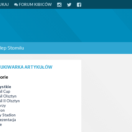
UKAJ
FORUM KIBICÓW
lep Stomilu
UKIWARKA ARTYKUŁÓW
orie
ystkie
il Cup
il Olsztyn
l II Olsztyn
orzy
ion
 Stadion
ezentacja
ce