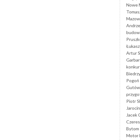
Nowe M
Tomasz
Mazowi
Andrze
budowa
Prusz
Łukasz 
Artur 
Garbar
konkur
Biedrz
Pogoń 
Gutów
przyg
Piotr S
Jarocin
Jacek 
Czeres
Bytom
Motor 