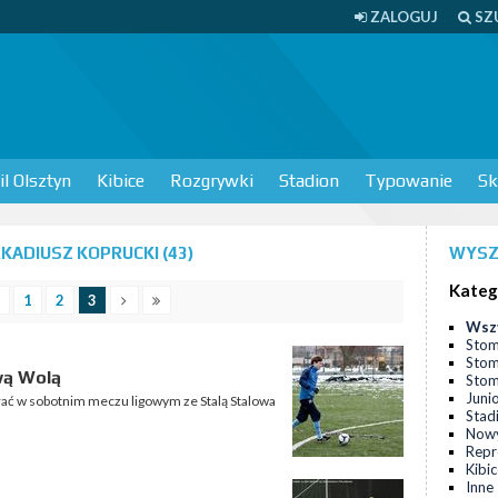
ZALOGUJ
SZ
l Olsztyn
Kibice
Rozgrywki
Stadion
Typowanie
Sk
ADIUSZ KOPRUCKI (43)
WYSZ
Kateg
1
2
3
Wsz
Stom
Stom
wą Wolą
Stomi
Juni
rać w sobotnim meczu ligowym ze Stalą Stalowa
Stad
Nowy
Repr
Kibi
Inne