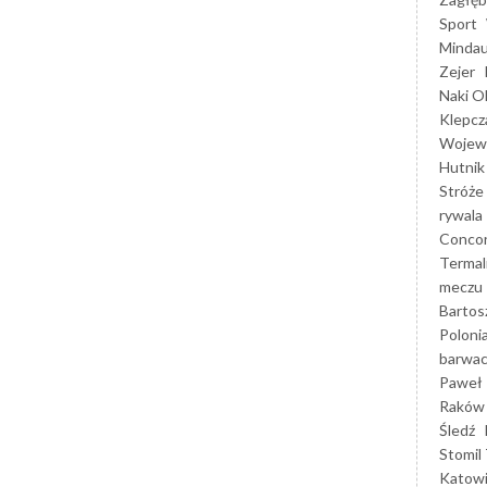
Sport
Mindau
Zejer
Naki O
Klepcz
Wojewó
Hutnik
Stróże
rywala
Concor
Termal
meczu
Bartos
Poloni
barwac
Paweł 
Raków
Śledź
Stomil 
Katow