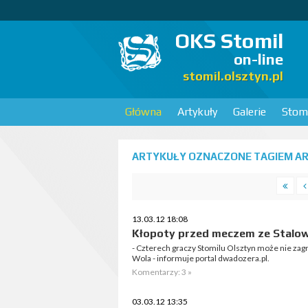
OKS Stomil
on-line
stomil.olsztyn.pl
Główna
Artykuły
Galerie
Stomi
ARTYKUŁY OZNACZONE TAGIEM ARK
13.03.12 18:08
Kłopoty przed meczem ze Stalo
- Czterech graczy Stomilu Olsztyn może nie zag
Wola - informuje portal dwadozera.pl.
Komentarzy: 3 »
03.03.12 13:35