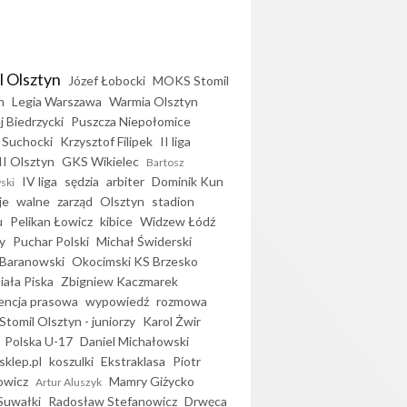
l Olsztyn
Józef Łobocki
MOKS Stomil
n
Legia Warszawa
Warmia Olsztyn
j Biedrzycki
Puszcza Niepołomice
 Suchocki
Krzysztof Filipek
II liga
II Olsztyn
GKS Wikielec
Bartosz
IV liga
sędzia
arbiter
Dominik Kun
ski
je
walne
zarząd
Olsztyn
stadion
u
Pelikan Łowicz
kibice
Widzew Łódź
y
Puchar Polski
Michał Świderski
Baranowski
Okocimski KS Brzesko
iała Piska
Zbigniew Kaczmarek
encja prasowa
wypowiedź
rozmowa
Stomil Olsztyn - juniorzy
Karol Żwir
Polska U-17
Daniel Michałowski
sklep.pl
koszulki
Ekstraklasa
Piotr
owicz
Mamry Giżycko
Artur Aluszyk
Suwałki
Radosław Stefanowicz
Drwęca