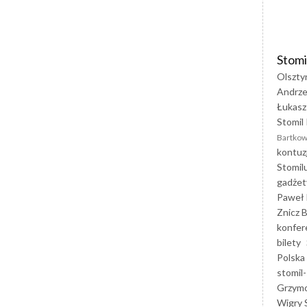
Stomi
Olszty
Andrze
Łukasz
Stomil 
Bartkow
kontuz
Stomil
gadżet
Paweł 
Znicz B
konfer
bilety
Polska
stomil-
Grzym
Wigry 