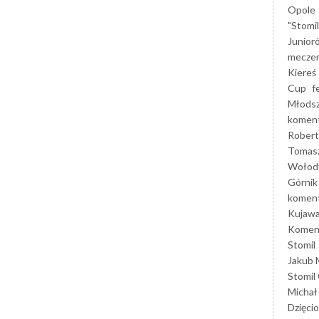
Opole
"Stomi
Junior
mecze
Kiereś
Cup
f
Młods
koment
Robert
Tomas
Wołod
Górnik
koment
Kujaw
Koment
Stomil
Jakub 
Stomil
Michał
Dzięcio