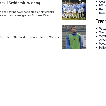
OKS 
pek i Świderski wiosną
MOKS
Kos
ad na sparingowe spotkanie z Chojniczanką
Kobi
nie wiosenne zmagania w Stalowej Woli.
Typy 
Wsz
Wia
Wyda
Stomilem Olsztyn do czerwca - donosi "Gazeta
Arty
Wyw
Feli