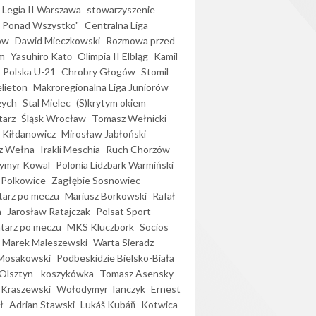
Legia II Warszawa
stowarzyszenie
l Ponad Wszystko"
Centralna Liga
ów
Dawid Mieczkowski
Rozmowa przed
m
Yasuhiro Katō
Olimpia II Elbląg
Kamil
Polska U-21
Chrobry Głogów
Stomil
elieton
Makroregionalna Liga Juniorów
zych
Stal Mielec
(S)krytym okiem
arz
Śląsk Wrocław
Tomasz Wełnicki
 Kiłdanowicz
Mirosław Jabłoński
z Wełna
Irakli Meschia
Ruch Chorzów
ymyr Kowal
Polonia Lidzbark Warmiński
 Polkowice
Zagłębie Sosnowiec
arz po meczu
Mariusz Borkowski
Rafał
a
Jarosław Ratajczak
Polsat Sport
arz po meczu
MKS Kluczbork
Socios
Marek Maleszewski
Warta Sieradz
Mosakowski
Podbeskidzie Bielsko-Biała
 Olsztyn - koszykówka
Tomasz Asensky
 Kraszewski
Wołodymyr Tanczyk
Ernest
ł
Adrian Stawski
Lukáš Kubáň
Kotwica