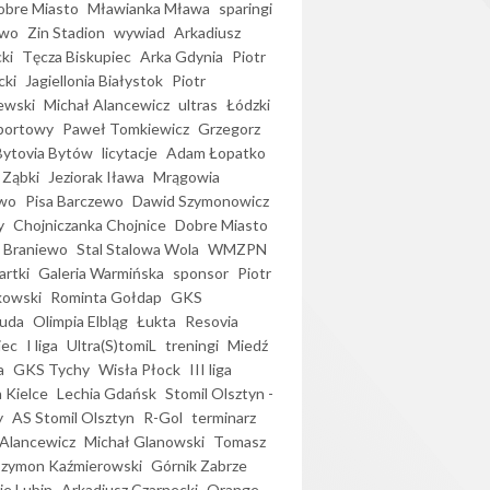
bre Miasto
Mławianka Mława
sparingi
ewo
Zin Stadion
wywiad
Arkadiusz
ki
Tęcza Biskupiec
Arka Gdynia
Piotr
cki
Jagiellonia Białystok
Piotr
ewski
Michał Alancewicz
ultras
Łódzki
portowy
Paweł Tomkiewicz
Grzegorz
Bytovia Bytów
licytacje
Adam Łopatko
 Ząbki
Jeziorak Iława
Mrągowia
wo
Pisa Barczewo
Dawid Szymonowicz
y
Chojniczanka Chojnice
Dobre Miasto
 Braniewo
Stal Stalowa Wola
WMZPN
artki
Galeria Warmińska
sponsor
Piotr
kowski
Rominta Gołdap
GKS
uda
Olimpia Elbląg
Łukta
Resovia
iec
I liga
Ultra(S)tomiL
treningi
Miedź
a
GKS Tychy
Wisła Płock
III liga
 Kielce
Lechia Gdańsk
Stomil Olsztyn -
y
AS Stomil Olsztyn
R-Gol
terminarz
Alancewicz
Michał Glanowski
Tomasz
Szymon Kaźmierowski
Górnik Zabrze
ie Lubin
Arkadiusz Czarnecki
Orange