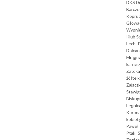
DKS Do
Barcz
Kopruc
Głowa
Wypni
Klub S
Lech
Dolcan
Mrągo
karnet
Zatoka
żółte k
Zającz
Stawig
Biskup
Legnic
Korona
kobiet
Paweł 
Ptak
Zagłęb