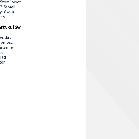
Stomilowcy
 Stomil
zykówka
ety
artykułów
ystkie
domość
rzenie
kuł
iad
eton