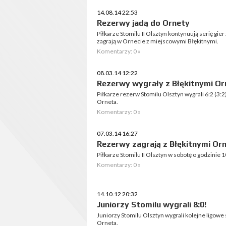
14.08.14 22:53
Rezerwy jadą do Ornety
Piłkarze Stomilu II Olsztyn kontynuują serię gie
zagrają w Ornecie z miejscowymi Błękitnymi.
Komentarzy: 0 »
08.03.14 12:22
Rezerwy wygrały z Błękitnymi Or
Piłkarze rezerw Stomilu Olsztyn wygrali 6:2 (3:2
Orneta.
Komentarzy: 0 »
07.03.14 16:27
Rezerwy zagrają z Błękitnymi Or
Piłkarze Stomilu II Olsztyn w sobotę o godzinie 1
Komentarzy: 0 »
14.10.12 20:32
Juniorzy Stomilu wygrali 8:0!
Juniorzy Stomilu Olsztyn wygrali kolejne ligowe
Orneta.