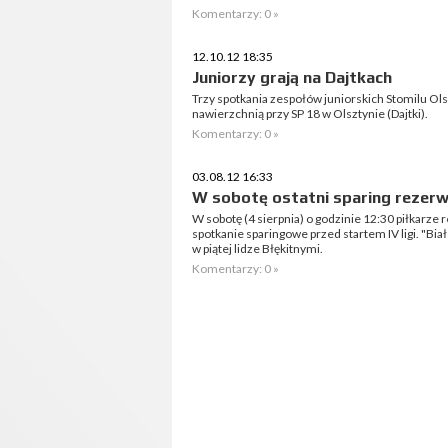
Komentarzy: 0 »
12.10.12 18:35
Juniorzy grają na Dajtkach
Trzy spotkania zespołów juniorskich Stomilu Ols
nawierzchnią przy SP 18 w Olsztynie (Dajtki).
Komentarzy: 0 »
03.08.12 16:33
W sobotę ostatni sparing rezer
W sobotę (4 sierpnia) o godzinie 12:30 piłkarze 
spotkanie sparingowe przed startem IV ligi. "Bia
w piątej lidze Błękitnymi.
Komentarzy: 0 »