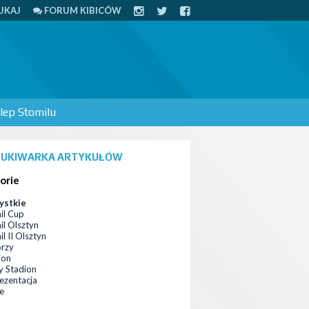
UKAJ
FORUM KIBICÓW
lep Stomilu
UKIWARKA ARTYKUŁÓW
orie
ystkie
il Cup
il Olsztyn
l II Olsztyn
orzy
ion
 Stadion
ezentacja
ce