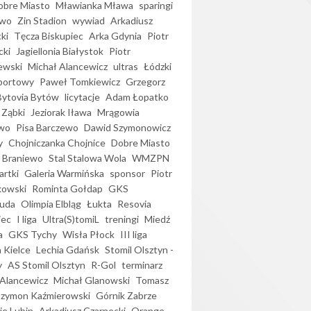
bre Miasto
Mławianka Mława
sparingi
ewo
Zin Stadion
wywiad
Arkadiusz
ki
Tęcza Biskupiec
Arka Gdynia
Piotr
cki
Jagiellonia Białystok
Piotr
ewski
Michał Alancewicz
ultras
Łódzki
portowy
Paweł Tomkiewicz
Grzegorz
Bytovia Bytów
licytacje
Adam Łopatko
 Ząbki
Jeziorak Iława
Mrągowia
wo
Pisa Barczewo
Dawid Szymonowicz
y
Chojniczanka Chojnice
Dobre Miasto
 Braniewo
Stal Stalowa Wola
WMZPN
artki
Galeria Warmińska
sponsor
Piotr
kowski
Rominta Gołdap
GKS
uda
Olimpia Elbląg
Łukta
Resovia
iec
I liga
Ultra(S)tomiL
treningi
Miedź
a
GKS Tychy
Wisła Płock
III liga
 Kielce
Lechia Gdańsk
Stomil Olsztyn -
y
AS Stomil Olsztyn
R-Gol
terminarz
Alancewicz
Michał Glanowski
Tomasz
Szymon Kaźmierowski
Górnik Zabrze
ie Lubin
Arkadiusz Czarnecki
Orange