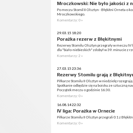
Mroczkowski: Nie było jakości z 
Po meczu Stomil II Olsztyn - Błękitni Orneta o 
Mroczkowskiego.
Komentarzy: 0 »
29.03.15 18:20
Porażka rezerw z Błękitnymi
Rezerwy Stomilu Olsztyn przegrały w meczu IV li
dla "biało-niebieskich" zdobył w 39. minucie z 
Komentarzy: 2 »
27.03.15 23:36
Rezerwy Stomilu grają z Błękitny
Piłkarze Stomilu II Olsztyn w niedzielę rozegraj
Spotkanie odbędzie się na boisku ze sztuczną naw
Początek meczu o godzinie 16:30.
Komentarzy: 0 »
16.08.14 22:32
IV liga: Porażka w Ornecie
Piłkarze Stomilu II Olsztyn przegrali 0:1 z Błęki
Komentarzy: 0 »