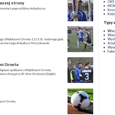
OKS 
naszej strony
MOKS
komentarz poprosiliśmy Arkadiusza
Kos
Kobi
Typy 
Wsz
Wia
Wyda
gi z Błękitnymi Orneta 1:2 (1:0). Jedynego gola
Arty
rzutu karnego Arkadiusz Mroczkowski.
Wyw
Feli
mi Orneta
ą ligowe spotkanie z Błękitnymi Orneta.
ierzchnią przy SP 18 w Olsztynie (Dajtki).
tnymi Orneta.