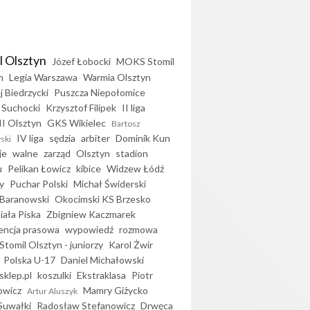
l Olsztyn
Józef Łobocki
MOKS Stomil
n
Legia Warszawa
Warmia Olsztyn
j Biedrzycki
Puszcza Niepołomice
 Suchocki
Krzysztof Filipek
II liga
II Olsztyn
GKS Wikielec
Bartosz
IV liga
sędzia
arbiter
Dominik Kun
ski
je
walne
zarząd
Olsztyn
stadion
u
Pelikan Łowicz
kibice
Widzew Łódź
y
Puchar Polski
Michał Świderski
Baranowski
Okocimski KS Brzesko
iała Piska
Zbigniew Kaczmarek
encja prasowa
wypowiedź
rozmowa
Stomil Olsztyn - juniorzy
Karol Żwir
Polska U-17
Daniel Michałowski
sklep.pl
koszulki
Ekstraklasa
Piotr
owicz
Mamry Giżycko
Artur Aluszyk
Suwałki
Radosław Stefanowicz
Drwęca