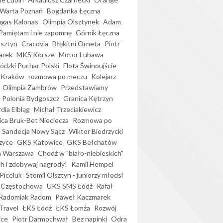
Warta Poznań
Bogdanka Łęczna
gas Kalonas
Olimpia Olsztynek
Adam
Pamiętam i nie zapomnę
Górnik Łęczna
lsztyn
Cracovia
Błękitni Orneta
Piotr
arek
MKS Korsze
Motor Lubawa
dzki Puchar Polski
Flota Świnoujście
 Kraków
rozmowa po meczu
Kolejarz
Olimpia Zambrów
Przedstawiamy
Polonia Bydgoszcz
Granica Kętrzyn
dia Elbląg
Michał Trzeciakiewicz
ica Bruk-Bet Nieciecza
Rozmowa po
Sandecja Nowy Sącz
Wiktor Biedrzycki
zyce
GKS Katowice
GKS Bełchatów
a Warszawa
Chodź w "biało-niebieskich"
h i zdobywaj nagrody!
Kamil Hempel
Piceluk
Stomil Olsztyn - juniorzy młodsi
 Częstochowa
UKS SMS Łódź
Rafał
Radomiak Radom
Paweł Kaczmarek
Travel
ŁKS Łódź
ŁKS Łomża
Rozwój
ice
Piotr Darmochwał
Bez napinki
Odra