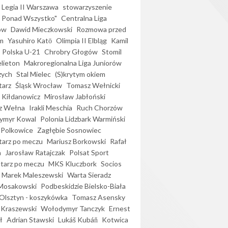
Legia II Warszawa
stowarzyszenie
l Ponad Wszystko"
Centralna Liga
ów
Dawid Mieczkowski
Rozmowa przed
m
Yasuhiro Katō
Olimpia II Elbląg
Kamil
Polska U-21
Chrobry Głogów
Stomil
elieton
Makroregionalna Liga Juniorów
zych
Stal Mielec
(S)krytym okiem
arz
Śląsk Wrocław
Tomasz Wełnicki
 Kiłdanowicz
Mirosław Jabłoński
z Wełna
Irakli Meschia
Ruch Chorzów
ymyr Kowal
Polonia Lidzbark Warmiński
 Polkowice
Zagłębie Sosnowiec
arz po meczu
Mariusz Borkowski
Rafał
a
Jarosław Ratajczak
Polsat Sport
arz po meczu
MKS Kluczbork
Socios
Marek Maleszewski
Warta Sieradz
Mosakowski
Podbeskidzie Bielsko-Biała
 Olsztyn - koszykówka
Tomasz Asensky
 Kraszewski
Wołodymyr Tanczyk
Ernest
ł
Adrian Stawski
Lukáš Kubáň
Kotwica