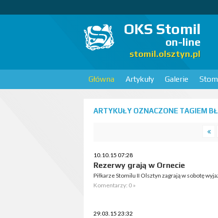
OKS Stomil
on-line
stomil.olsztyn.pl
Główna
Artykuły
Galerie
Stomi
ARTYKUŁY OZNACZONE TAGIEM BŁĘ
10.10.15 07:28
Rezerwy grają w Ornecie
Piłkarze Stomilu II Olsztyn zagrają w sobotę wy
Komentarzy: 0 »
29.03.15 23:32