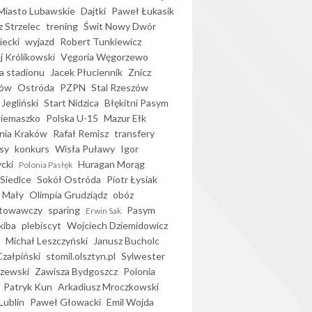
iasto Lubawskie
Dajtki
Paweł Łukasik
 Strzelec
trening
Świt Nowy Dwór
ecki
wyjazd
Robert Tunkiewicz
j Królikowski
Vęgoria Węgorzewo
 stadionu
Jacek Płuciennik
Znicz
ków
Ostróda
PZPN
Stal Rzeszów
Jegliński
Start Nidzica
Błękitni Pasym
Siemaszko
Polska U-15
Mazur Ełk
nia Kraków
Rafał Remisz
transfery
sy
konkurs
Wisła Puławy
Igor
ycki
Huragan Morąg
Polonia Pasłęk
Siedlce
Sokół Ostróda
Piotr Łysiak
 Mały
Olimpia Grudziądz
obóz
otowawczy
sparing
Pasym
Erwin Sak
kiba
plebiscyt
Wojciech Dziemidowicz
Michał Leszczyński
Janusz Bucholc
Czałpiński
stomil.olsztyn.pl
Sylwester
zewski
Zawisza Bydgoszcz
Polonia
Patryk Kun
Arkadiusz Mroczkowski
Lublin
Paweł Głowacki
Emil Wojda