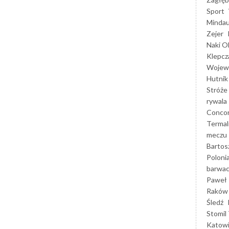
Sport
Mindau
Zejer
Naki O
Klepcz
Wojewó
Hutnik
Stróże
rywala
Concor
Termal
meczu
Bartos
Poloni
barwac
Paweł 
Raków
Śledź
Stomil 
Katow