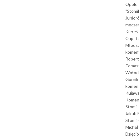
Opole
"Stomi
Junior
mecze
Kiereś
Cup
f
Młods
koment
Robert
Tomas
Wołod
Górnik
koment
Kujaw
Koment
Stomil
Jakub 
Stomil
Michał
Dzięcio