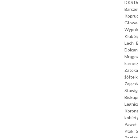
DKS Do
Barcz
Kopruc
Głowa
Wypni
Klub S
Lech
Dolcan
Mrągo
karnet
Zatoka
żółte k
Zającz
Stawig
Biskup
Legnic
Korona
kobiet
Paweł 
Ptak
Zagłęb