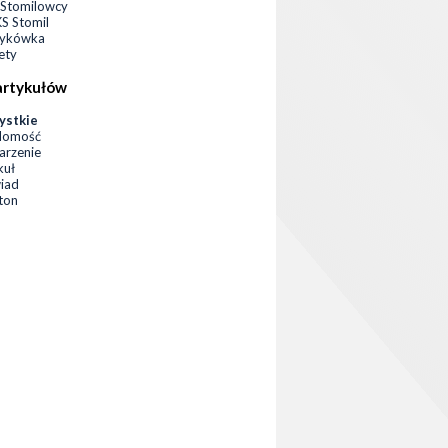
Stomilowcy
 Stomil
zykówka
ety
artykułów
ystkie
domość
rzenie
kuł
iad
eton