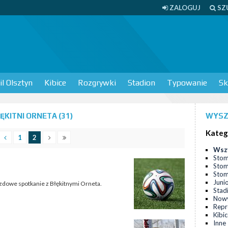
ZALOGUJ
SZ
l Olsztyn
Kibice
Rozgrywki
Stadion
Typowanie
Sk
KITNI ORNETA (31)
WYSZ
Kateg
1
2
Wsz
Stom
Stom
Stomi
Juni
jazdowe spotkanie z Błękitnymi Orneta.
Stad
Nowy
Repr
Kibi
Inne