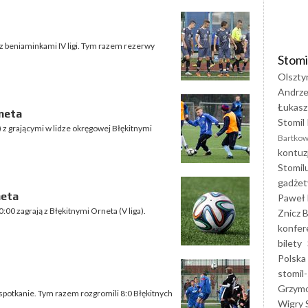
r z beniaminkami IV ligi. Tym razem rezerwy
Stomi
Olszty
Andrze
Łukasz
neta
Stomil 
) z grającymi w lidze okręgowej Błękitnymi
Bartkow
kontuz
Stomil
gadżet
neta
Paweł 
0:00 zagrają z Błękitnymi Orneta (V liga).
Znicz B
konfer
bilety
Polska
stomil-
Grzym
 spotkanie. Tym razem rozgromili 8:0 Błękitnych
Wigry 