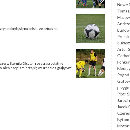
Nowe M
Tomasz
Mazowi
Andrze
ztyn odbędą się na boisku ze sztuczną
budowa
Prusz
Łukasz 
Artur 
Garbar
w
konkur
rezerw Stomilu Olsztyn rozegrają ostatnie
ło-niebiescy" zmierzą się w Ornecie z grającymi
Biedrz
Pogoń 
Gutów
przyg
Piotr S
Jarocin
Jacek 
Czeres
Bytom
Motor 