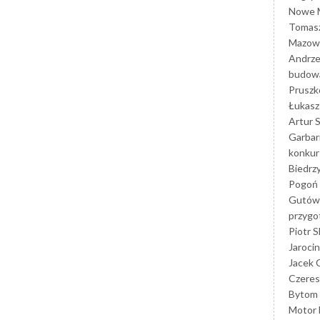
Nowe M
Tomasz
Mazowi
Andrze
budowa
Prusz
Łukasz 
Artur 
Garbar
konkur
Biedrz
Pogoń 
Gutów
przyg
Piotr S
Jarocin
Jacek 
Czeres
Bytom
Motor 