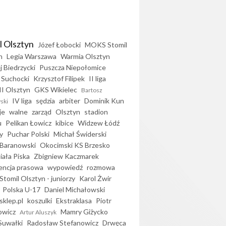
l Olsztyn
Józef Łobocki
MOKS Stomil
n
Legia Warszawa
Warmia Olsztyn
j Biedrzycki
Puszcza Niepołomice
 Suchocki
Krzysztof Filipek
II liga
II Olsztyn
GKS Wikielec
Bartosz
IV liga
sędzia
arbiter
Dominik Kun
ski
je
walne
zarząd
Olsztyn
stadion
u
Pelikan Łowicz
kibice
Widzew Łódź
y
Puchar Polski
Michał Świderski
Baranowski
Okocimski KS Brzesko
iała Piska
Zbigniew Kaczmarek
encja prasowa
wypowiedź
rozmowa
Stomil Olsztyn - juniorzy
Karol Żwir
Polska U-17
Daniel Michałowski
sklep.pl
koszulki
Ekstraklasa
Piotr
owicz
Mamry Giżycko
Artur Aluszyk
Suwałki
Radosław Stefanowicz
Drwęca