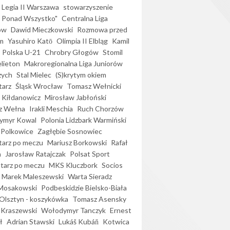
Legia II Warszawa
stowarzyszenie
l Ponad Wszystko"
Centralna Liga
ów
Dawid Mieczkowski
Rozmowa przed
m
Yasuhiro Katō
Olimpia II Elbląg
Kamil
Polska U-21
Chrobry Głogów
Stomil
elieton
Makroregionalna Liga Juniorów
zych
Stal Mielec
(S)krytym okiem
arz
Śląsk Wrocław
Tomasz Wełnicki
 Kiłdanowicz
Mirosław Jabłoński
z Wełna
Irakli Meschia
Ruch Chorzów
ymyr Kowal
Polonia Lidzbark Warmiński
 Polkowice
Zagłębie Sosnowiec
arz po meczu
Mariusz Borkowski
Rafał
a
Jarosław Ratajczak
Polsat Sport
arz po meczu
MKS Kluczbork
Socios
Marek Maleszewski
Warta Sieradz
Mosakowski
Podbeskidzie Bielsko-Biała
 Olsztyn - koszykówka
Tomasz Asensky
 Kraszewski
Wołodymyr Tanczyk
Ernest
ł
Adrian Stawski
Lukáš Kubáň
Kotwica