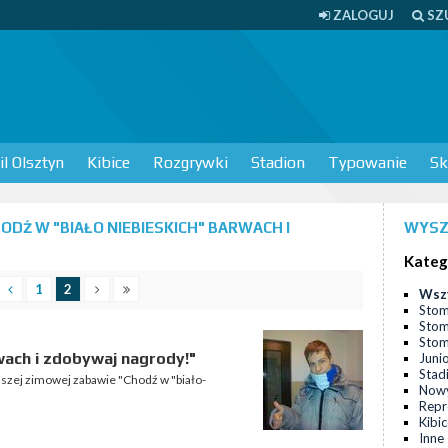
ZALOGUJ
SZ
l Olsztyn
Kibice
Rozgrywki
Stadion
Typowanie
Sk
DŹ W "BIAŁO NIEBIESKICH" BARWACH I
WYSZ
Kateg
1
2
Wsz
Stom
Stom
Stomi
wach i zdobywaj nagrody!"
Juni
Stad
szej zimowej zabawie "Chodź w "biało-
Nowy
Repr
Kibi
Inne