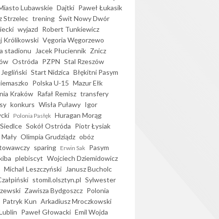
iasto Lubawskie
Dajtki
Paweł Łukasik
 Strzelec
trening
Świt Nowy Dwór
ecki
wyjazd
Robert Tunkiewicz
j Królikowski
Vęgoria Węgorzewo
 stadionu
Jacek Płuciennik
Znicz
ków
Ostróda
PZPN
Stal Rzeszów
Jegliński
Start Nidzica
Błękitni Pasym
Siemaszko
Polska U-15
Mazur Ełk
nia Kraków
Rafał Remisz
transfery
sy
konkurs
Wisła Puławy
Igor
ycki
Huragan Morąg
Polonia Pasłęk
Siedlce
Sokół Ostróda
Piotr Łysiak
 Mały
Olimpia Grudziądz
obóz
otowawczy
sparing
Pasym
Erwin Sak
kiba
plebiscyt
Wojciech Dziemidowicz
Michał Leszczyński
Janusz Bucholc
Czałpiński
stomil.olsztyn.pl
Sylwester
zewski
Zawisza Bydgoszcz
Polonia
Patryk Kun
Arkadiusz Mroczkowski
Lublin
Paweł Głowacki
Emil Wojda