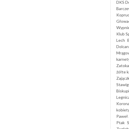
DKS Do
Barcz
Kopruc
Głowa
Wypni
Klub S
Lech
Dolcan
Mrągo
karnet
Zatoka
żółte k
Zającz
Stawig
Biskup
Legnic
Korona
kobiet
Paweł 
Ptak
Zagłęb