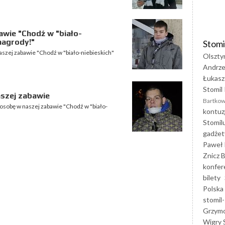
wie "Chodź w "biało-
nagrody!"
Stomi
aszej zabawie "Chodź w "biało-niebieskich"
Olszty
Andrze
Łukasz
Stomil 
szej zabawie
Bartkow
sobę w naszej zabawie "Chodź w "biało-
kontuz
Stomil
gadżet
Paweł 
Znicz B
konfer
bilety
Polska
stomil-
Grzym
Wigry 