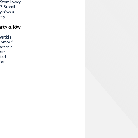
Stomilowcy
 Stomil
zykówka
ety
artykułów
ystkie
domość
rzenie
kuł
iad
eton