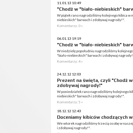
11.01.13 10:49
"Chodź w "biało-niebieskich" bar
W piątek rano nagrodziliśmy kolejnego kibica w 
niebieskich" barwach i zdobywaj nagrody!".
Komentarzy: 0 »
06.01.13 19:19
"Chodź w "biało-niebieskich" bar
W niedzielę popołudniu nagrodziliśmy kolejnego
"biało-niebieskich" barwach i zdobywaj nagrody!
Komentarzy: 4 »
24.12.12 12:03
Prezent na święta, czyli "Chodź w
zdobywaj nagrody!"
W poniedziałek rano nagrodziliśmy kolejnego ki
niebieskich" barwach i zdobywaj nagrody!".
Komentarzy: 5 »
18.12.12 12:43
Doceniamy kibiców chodzących w
We wtorek nagrodziliśmy trzecią osobę w naszej
i zdobywaj nagrody!".