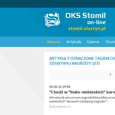
OKS Stomil
on-line
stomil.olsztyn.pl
Główna
Artykuły
Galerie
Stomi
ARTYKUŁY OZNACZONE TAGIEM CHO
ZDOBYWAJ NAGRODY! (27)
05.02.13 19:58
"Chodź w "biało-niebieskich" bar
We wtorek wieczorem nagrodziliśmy kibica w na
niebieskich" barwach i zdobywaj nagrody!".
Komentarzy: 1 »