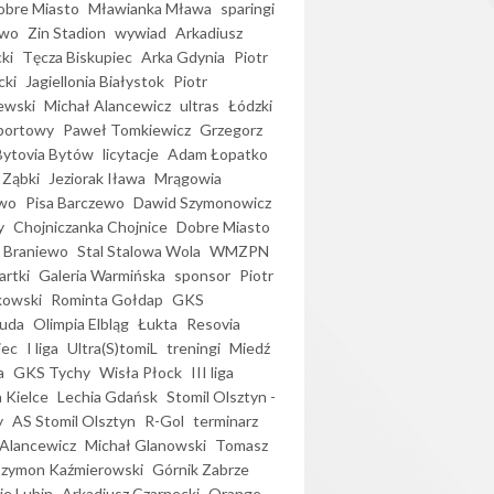
bre Miasto
Mławianka Mława
sparingi
ewo
Zin Stadion
wywiad
Arkadiusz
ki
Tęcza Biskupiec
Arka Gdynia
Piotr
cki
Jagiellonia Białystok
Piotr
ewski
Michał Alancewicz
ultras
Łódzki
portowy
Paweł Tomkiewicz
Grzegorz
Bytovia Bytów
licytacje
Adam Łopatko
 Ząbki
Jeziorak Iława
Mrągowia
wo
Pisa Barczewo
Dawid Szymonowicz
y
Chojniczanka Chojnice
Dobre Miasto
 Braniewo
Stal Stalowa Wola
WMZPN
artki
Galeria Warmińska
sponsor
Piotr
kowski
Rominta Gołdap
GKS
uda
Olimpia Elbląg
Łukta
Resovia
iec
I liga
Ultra(S)tomiL
treningi
Miedź
a
GKS Tychy
Wisła Płock
III liga
 Kielce
Lechia Gdańsk
Stomil Olsztyn -
y
AS Stomil Olsztyn
R-Gol
terminarz
Alancewicz
Michał Glanowski
Tomasz
Szymon Kaźmierowski
Górnik Zabrze
ie Lubin
Arkadiusz Czarnecki
Orange