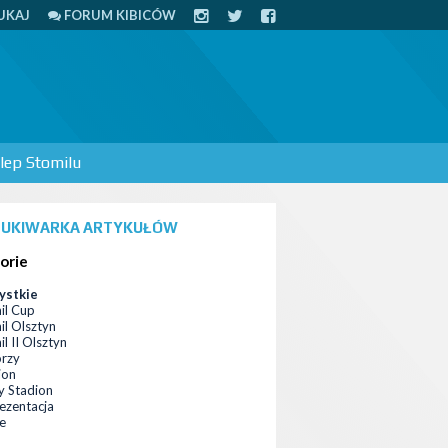
UKAJ
FORUM KIBICÓW
lep Stomilu
UKIWARKA ARTYKUŁÓW
orie
ystkie
il Cup
il Olsztyn
l II Olsztyn
orzy
ion
 Stadion
ezentacja
ce