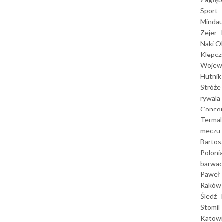
Sport
Mindau
Zejer
Naki O
Klepcz
Wojewó
Hutnik
Stróże
rywala
Concor
Termal
meczu
Bartos
Poloni
barwac
Paweł 
Raków
Śledź
Stomil 
Katow