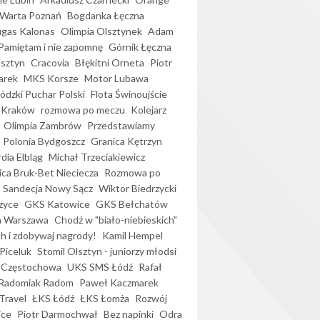
Warta Poznań
Bogdanka Łęczna
gas Kalonas
Olimpia Olsztynek
Adam
Pamiętam i nie zapomnę
Górnik Łęczna
lsztyn
Cracovia
Błękitni Orneta
Piotr
arek
MKS Korsze
Motor Lubawa
dzki Puchar Polski
Flota Świnoujście
 Kraków
rozmowa po meczu
Kolejarz
Olimpia Zambrów
Przedstawiamy
Polonia Bydgoszcz
Granica Kętrzyn
dia Elbląg
Michał Trzeciakiewicz
ica Bruk-Bet Nieciecza
Rozmowa po
Sandecja Nowy Sącz
Wiktor Biedrzycki
zyce
GKS Katowice
GKS Bełchatów
a Warszawa
Chodź w "biało-niebieskich"
h i zdobywaj nagrody!
Kamil Hempel
Piceluk
Stomil Olsztyn - juniorzy młodsi
 Częstochowa
UKS SMS Łódź
Rafał
Radomiak Radom
Paweł Kaczmarek
Travel
ŁKS Łódź
ŁKS Łomża
Rozwój
ice
Piotr Darmochwał
Bez napinki
Odra