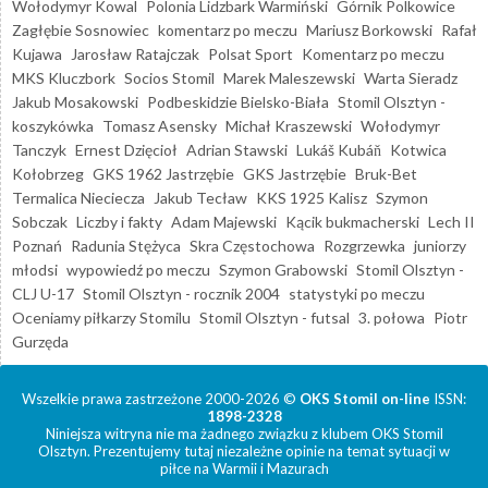
Wołodymyr Kowal
Polonia Lidzbark Warmiński
Górnik Polkowice
Zagłębie Sosnowiec
komentarz po meczu
Mariusz Borkowski
Rafał
Kujawa
Jarosław Ratajczak
Polsat Sport
Komentarz po meczu
MKS Kluczbork
Socios Stomil
Marek Maleszewski
Warta Sieradz
Jakub Mosakowski
Podbeskidzie Bielsko-Biała
Stomil Olsztyn -
koszykówka
Tomasz Asensky
Michał Kraszewski
Wołodymyr
Tanczyk
Ernest Dzięcioł
Adrian Stawski
Lukáš Kubáň
Kotwica
Kołobrzeg
GKS 1962 Jastrzębie
GKS Jastrzębie
Bruk-Bet
Termalica Nieciecza
Jakub Tecław
KKS 1925 Kalisz
Szymon
Sobczak
Liczby i fakty
Adam Majewski
Kącik bukmacherski
Lech II
Poznań
Radunia Stężyca
Skra Częstochowa
Rozgrzewka
juniorzy
młodsi
wypowiedź po meczu
Szymon Grabowski
Stomil Olsztyn -
CLJ U-17
Stomil Olsztyn - rocznik 2004
statystyki po meczu
Oceniamy piłkarzy Stomilu
Stomil Olsztyn - futsal
3. połowa
Piotr
Gurzęda
Wszelkie prawa zastrzeżone 2000-2026 ©
OKS Stomil on-line
ISSN:
1898-2328
Niniejsza witryna nie ma żadnego związku z klubem OKS Stomil
Olsztyn. Prezentujemy tutaj niezależne opinie na temat sytuacji w
piłce na Warmii i Mazurach