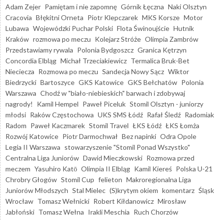
Adam Zejer
Pamiętam i nie zapomnę
Górnik Łęczna
Naki Olsztyn
Cracovia
Błękitni Orneta
Piotr Klepczarek
MKS Korsze
Motor
Lubawa
Wojewódzki Puchar Polski
Flota Świnoujście
Hutnik
Kraków
rozmowa po meczu
Kolejarz Stróże
Olimpia Zambrów
Przedstawiamy rywala
Polonia Bydgoszcz
Granica Kętrzyn
Concordia Elbląg
Michał Trzeciakiewicz
Termalica Bruk-Bet
Nieciecza
Rozmowa po meczu
Sandecja Nowy Sącz
Wiktor
Biedrzycki
Bartoszyce
GKS Katowice
GKS Bełchatów
Polonia
Warszawa
Chodź w "biało-niebieskich" barwach i zdobywaj
nagrody!
Kamil Hempel
Paweł Piceluk
Stomil Olsztyn - juniorzy
młodsi
Raków Częstochowa
UKS SMS Łódź
Rafał Śledź
Radomiak
Radom
Paweł Kaczmarek
Stomil Travel
ŁKS Łódź
ŁKS Łomża
Rozwój Katowice
Piotr Darmochwał
Bez napinki
Odra Opole
Legia II Warszawa
stowarzyszenie "Stomil Ponad Wszystko"
Centralna Liga Juniorów
Dawid Mieczkowski
Rozmowa przed
meczem
Yasuhiro Katō
Olimpia II Elbląg
Kamil Kiereś
Polska U-21
Chrobry Głogów
Stomil Cup
felieton
Makroregionalna Liga
Juniorów Młodszych
Stal Mielec
(S)krytym okiem
komentarz
Śląsk
Wrocław
Tomasz Wełnicki
Robert Kiłdanowicz
Mirosław
Jabłoński
Tomasz Wełna
Irakli Meschia
Ruch Chorzów