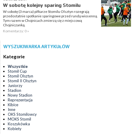
W sobotę kolejny sparing Stomilu
W sobotę (3 marca) piłkarze Stomilu Olsztyn rozegrają
przedostatnie spotkanie sparingowe przed rundą wiosenną.
Tym razem w Chojnicach zmierzą się z miejscową
Chojniczanką.
Komentarzy: 0 »
WYSZUKIWARKA ARTYKUŁÓW
Kategorie
Wszystkie
Stomil Cup
Stomil Olsztyn
Stomil II Olsztyn
Juniorzy
Stadion
Nowy Stadion
Reprezentacja
Kibice
Inne
OKS Stomilowcy
MOKS Stomil
Koszykówka
Kobiety