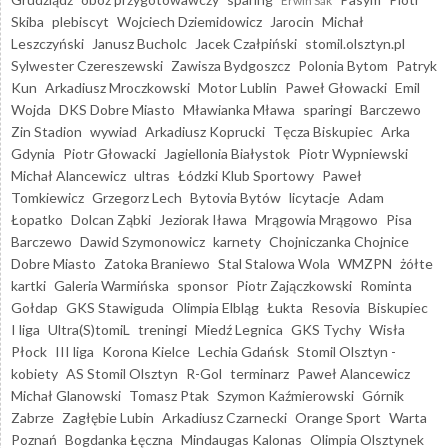
Erwin Sak
Skiba
plebiscyt
Wojciech Dziemidowicz
Jarocin
Michał
Leszczyński
Janusz Bucholc
Jacek Czałpiński
stomil.olsztyn.pl
Sylwester Czereszewski
Zawisza Bydgoszcz
Polonia Bytom
Patryk
Kun
Arkadiusz Mroczkowski
Motor Lublin
Paweł Głowacki
Emil
Wojda
DKS Dobre Miasto
Mławianka Mława
sparingi
Barczewo
Zin Stadion
wywiad
Arkadiusz Koprucki
Tęcza Biskupiec
Arka
Gdynia
Piotr Głowacki
Jagiellonia Białystok
Piotr Wypniewski
Michał Alancewicz
ultras
Łódzki Klub Sportowy
Paweł
Tomkiewicz
Grzegorz Lech
Bytovia Bytów
licytacje
Adam
Łopatko
Dolcan Ząbki
Jeziorak Iława
Mrągowia Mrągowo
Pisa
Barczewo
Dawid Szymonowicz
karnety
Chojniczanka Chojnice
Dobre Miasto
Zatoka Braniewo
Stal Stalowa Wola
WMZPN
żółte
kartki
Galeria Warmińska
sponsor
Piotr Zajączkowski
Rominta
Gołdap
GKS Stawiguda
Olimpia Elbląg
Łukta
Resovia
Biskupiec
I liga
Ultra(S)tomiL
treningi
Miedź Legnica
GKS Tychy
Wisła
Płock
III liga
Korona Kielce
Lechia Gdańsk
Stomil Olsztyn -
kobiety
AS Stomil Olsztyn
R-Gol
terminarz
Paweł Alancewicz
Michał Glanowski
Tomasz Ptak
Szymon Kaźmierowski
Górnik
Zabrze
Zagłębie Lubin
Arkadiusz Czarnecki
Orange Sport
Warta
Poznań
Bogdanka Łęczna
Mindaugas Kalonas
Olimpia Olsztynek