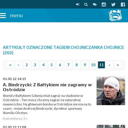
menu
ARTYKUŁY OZNACZONE TAGIEM CHOJNICZANKA CHOJNICE
(202)
2
3
4
5
6
7
8
9
10
11
01.03.12 14:15
A. Biedrzycki: Z Bałtykiem nie zagramy w
Ostródzie
Stomil z Bałtykiem Gdynia miał zagrać na stadionie w
Ostródzie. - Ten mecz chcemy zagrać na naturalnej
nawierzchni. Na głównym boisku w Ostródzie nie ma na to
szans - mówi Andrzej Biedrzycki, dyrektor sportowy
Stomilu Olsztyn.
Komentarzy: 3 »
01.03.12 11:09