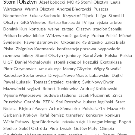
Stomil Olsztyn
Józef Łobocki
MOKS Stomil Olsztyn
Legia
Warszawa
Warmia Olsztyn
Andrzej Biedrzycki
Puszcza
Niepołomice
Łukasz Suchocki
Krzysztof Filipek
II liga
Stomil II
Olsztyn
GKS Wikielec
IV liga
sędzia
arbiter
Bartosz Bartkowski
Dominik Kun
kontuzje
walne
zarząd
Olsztyn
stadion Stomilu
Pelikan Łowicz
kibice
Widzew Łódź
gadżety
Puchar Polski
Michał
Świderski
Paweł Baranowski
Okocimski KS Brzesko
Znicz Biała
Piska
Zbigniew Kaczmarek
konferencja prasowa
wypowiedź
rozmowa
bilety
Stomil Olsztyn - juniorzy
Karol Żwir
Polska
Polska
U-17
Daniel Michałowski
stomil-sklep.pl
koszulki
Ekstraklasa
Piotr Grzymowicz
Mamry Giżycko
Wigry Suwałki
Artur Aluszyk
Radosław Stefanowicz
Drwęca Nowe Miasto Lubawskie
Dajtki
Paweł Łukasik
Tomasz Strzelec
trening
Świt Nowy Dwór
Mazowiecki
wyjazd
Robert Tunkiewicz
Andrzej Królikowski
Vęgoria Węgorzewo
budowa stadionu
Jacek Płuciennik
Znicz
Pruszków
Ostróda
PZPN
Stal Rzeszów
Łukasz Jegliński
Start
Nidzica
Błękitni Pasym
Artur Siemaszko
Polska U-15
Mazur Ełk
Garbarnia Kraków
Rafał Remisz
transfery
konkursy
konkurs
Wisła Puławy
Igor Biedrzycki
Huragan Morąg
Pogoń
Polonia Pasłęk
Siedlce
Sokół Ostróda
Piotr Łysiak
Gutów Mały
Olimpia
Grudziądz
obóz przygotowawczy
sparing
Pasym
Piotr