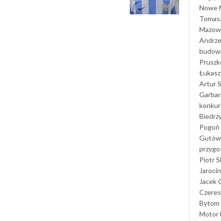
Nowe M
Tomasz
Mazowi
Andrze
budowa
Prusz
Łukasz 
Artur 
Garbar
konkur
Biedrz
Pogoń 
Gutów
przyg
Piotr S
Jarocin
Jacek 
Czeres
Bytom
Motor 