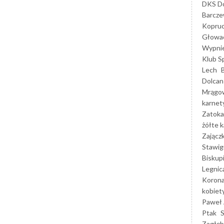
DKS Do
Barcz
Kopruc
Głowa
Wypni
Klub S
Lech
Dolcan
Mrągo
karnet
Zatoka
żółte k
Zającz
Stawig
Biskup
Legnic
Korona
kobiet
Paweł 
Ptak
Zagłęb