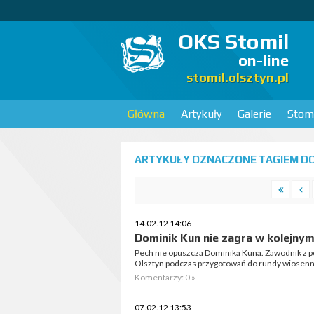
OKS Stomil
on-line
stomil.olsztyn.pl
Główna
Artykuły
Galerie
Stomi
ARTYKUŁY OZNACZONE TAGIEM DOM
14.02.12 14:06
Dominik Kun nie zagra w kolejnym
Pech nie opuszcza Dominika Kuna. Zawodnik z p
Olsztyn podczas przygotowań do rundy wiosenn
Komentarzy: 0 »
07.02.12 13:53