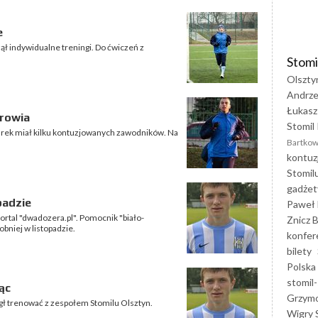
e
ł indywidualne treningi. Do ćwiczeń z
Stomi
Olszty
Andrze
Łukasz
drowia
Stomil 
arek miał kilku kontuzjowanych zawodników. Na
Bartkow
kontuz
Stomil
gadżet
padzie
Paweł 
ortal "dwadozera.pl". Pomocnik "biało-
Znicz B
bniej w listopadzie.
konfer
bilety
Polska
stomil-
ąc
Grzym
gł trenować z zespołem Stomilu Olsztyn.
Wigry 