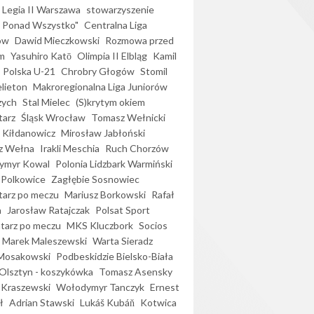
Legia II Warszawa
stowarzyszenie
l Ponad Wszystko"
Centralna Liga
ów
Dawid Mieczkowski
Rozmowa przed
m
Yasuhiro Katō
Olimpia II Elbląg
Kamil
Polska U-21
Chrobry Głogów
Stomil
elieton
Makroregionalna Liga Juniorów
zych
Stal Mielec
(S)krytym okiem
arz
Śląsk Wrocław
Tomasz Wełnicki
 Kiłdanowicz
Mirosław Jabłoński
z Wełna
Irakli Meschia
Ruch Chorzów
ymyr Kowal
Polonia Lidzbark Warmiński
 Polkowice
Zagłębie Sosnowiec
arz po meczu
Mariusz Borkowski
Rafał
a
Jarosław Ratajczak
Polsat Sport
arz po meczu
MKS Kluczbork
Socios
Marek Maleszewski
Warta Sieradz
Mosakowski
Podbeskidzie Bielsko-Biała
 Olsztyn - koszykówka
Tomasz Asensky
 Kraszewski
Wołodymyr Tanczyk
Ernest
ł
Adrian Stawski
Lukáš Kubáň
Kotwica