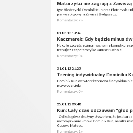
Maturzyści nie zagrają z Zawiszą
Igor Biedrzycki, Dominik Kun oraz Piotr Łysiak 
pierwszoligowym Zawiszą Bydgoszcz.
Komentarzy: 7 »
01.02.12 13:36
Kaczmarek: Gdy będzie minus dwa
Na całe szczęście zima mocno nie komplikuje s
trenuje z zespołem tylko Janusz Bucholc.
Komentarzy: 0 »
31.01.12 21:25
Trening indywidualny Dominika K
Dominik Kun we wtorek trenował indywidualnie. 
przywodziciela.
Komentarzy: 0 »
25.01.12 09:48
Kun: Cały czas odczuwam "głód pi
- Od kolegów z drużyny słyszałem, że jest bard
na to wyzwanie - mówi Dominik Kun, na kilka m
Gutowa Małego.
Komentarzy: 1 »