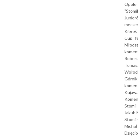
Opole
"Stomi
Junior
mecze
Kiereś
Cup
f
Młods
koment
Robert
Tomas
Wołod
Górnik
koment
Kujaw
Koment
Stomil
Jakub 
Stomil
Michał
Dzięcio