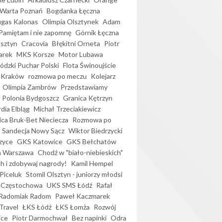
Warta Poznań
Bogdanka Łęczna
gas Kalonas
Olimpia Olsztynek
Adam
Pamiętam i nie zapomnę
Górnik Łęczna
lsztyn
Cracovia
Błękitni Orneta
Piotr
arek
MKS Korsze
Motor Lubawa
dzki Puchar Polski
Flota Świnoujście
 Kraków
rozmowa po meczu
Kolejarz
Olimpia Zambrów
Przedstawiamy
Polonia Bydgoszcz
Granica Kętrzyn
dia Elbląg
Michał Trzeciakiewicz
ica Bruk-Bet Nieciecza
Rozmowa po
Sandecja Nowy Sącz
Wiktor Biedrzycki
zyce
GKS Katowice
GKS Bełchatów
a Warszawa
Chodź w "biało-niebieskich"
h i zdobywaj nagrody!
Kamil Hempel
Piceluk
Stomil Olsztyn - juniorzy młodsi
 Częstochowa
UKS SMS Łódź
Rafał
Radomiak Radom
Paweł Kaczmarek
Travel
ŁKS Łódź
ŁKS Łomża
Rozwój
ice
Piotr Darmochwał
Bez napinki
Odra