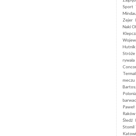
Sport
Mindau
Zejer
Naki O
Klepcz
Wojewó
Hutnik
Stróże
rywala
Concor
Termal
meczu
Bartos
Poloni
barwac
Paweł 
Raków
Śledź
Stomil 
Katow