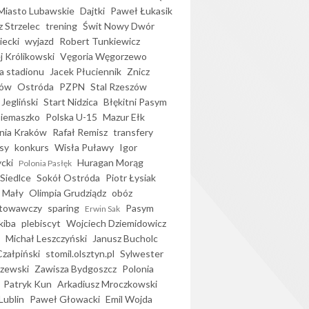
iasto Lubawskie
Dajtki
Paweł Łukasik
 Strzelec
trening
Świt Nowy Dwór
ecki
wyjazd
Robert Tunkiewicz
j Królikowski
Vęgoria Węgorzewo
 stadionu
Jacek Płuciennik
Znicz
ków
Ostróda
PZPN
Stal Rzeszów
Jegliński
Start Nidzica
Błękitni Pasym
Siemaszko
Polska U-15
Mazur Ełk
nia Kraków
Rafał Remisz
transfery
sy
konkurs
Wisła Puławy
Igor
ycki
Huragan Morąg
Polonia Pasłęk
Siedlce
Sokół Ostróda
Piotr Łysiak
 Mały
Olimpia Grudziądz
obóz
otowawczy
sparing
Pasym
Erwin Sak
kiba
plebiscyt
Wojciech Dziemidowicz
Michał Leszczyński
Janusz Bucholc
Czałpiński
stomil.olsztyn.pl
Sylwester
zewski
Zawisza Bydgoszcz
Polonia
Patryk Kun
Arkadiusz Mroczkowski
Lublin
Paweł Głowacki
Emil Wojda