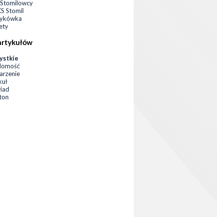
Stomilowcy
 Stomil
zykówka
ety
artykułów
ystkie
domość
rzenie
kuł
iad
eton