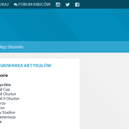
UKAJ
FORUM KIBICÓW
lep Stomilu
UKIWARKA ARTYKUŁÓW
orie
ystkie
il Cup
il Olsztyn
l II Olsztyn
orzy
ion
 Stadion
ezentacja
ce