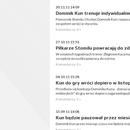
30.11.11 14:09
Dominik Kun trenuje indywidualni
Pomocnik Stomilu Olsztyn Dominik Kun rozpoczą
zespołem wróci w styczniu.
Komentarzy: 0 »
27.10.11 15:53
Piłkarze Stomilu powracają do z
W ostatnich tygodniach trener Zbigniew Kaczm
szczęście wszystko powraca do normy.
Komentarzy: 0 »
04.10.11 15:28
Kun do gry wróci dopiero w listo
Przedłuża się kontuzja Dominika Kuna - donosi p
niebieskich" do gry wróci dopiero najprawdopodo
Komentarzy: 3 »
15.09.11 14:08
Kun będzie pauzował przez miesi
Dominik Kun przez miesiąc czasu nie będzie mó
Komentarzy: 2 »