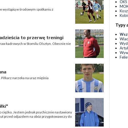
OKS 
MOKS
nie wystąpią w środowym spotkaniu z
Kos
Kobi
Typy 
Wsz
dzieścia to przerwę treningi
Wia
Wyda
praw kadrowych w Stomilu Olsztyn. Obecnie nie
Arty
Wyw
Feli
una
Piłkarz narzeka na uraz mięśnia
łki"
zo ciężko. Jestem jednak psychicznie nastawiony
inut przed odjazdem na obóz przygotowawczy do