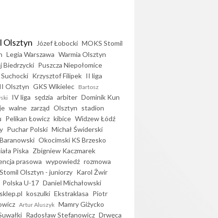
l Olsztyn
Józef Łobocki
MOKS Stomil
n
Legia Warszawa
Warmia Olsztyn
j Biedrzycki
Puszcza Niepołomice
 Suchocki
Krzysztof Filipek
II liga
II Olsztyn
GKS Wikielec
Bartosz
IV liga
sędzia
arbiter
Dominik Kun
ski
je
walne
zarząd
Olsztyn
stadion
u
Pelikan Łowicz
kibice
Widzew Łódź
y
Puchar Polski
Michał Świderski
Baranowski
Okocimski KS Brzesko
iała Piska
Zbigniew Kaczmarek
encja prasowa
wypowiedź
rozmowa
Stomil Olsztyn - juniorzy
Karol Żwir
Polska U-17
Daniel Michałowski
sklep.pl
koszulki
Ekstraklasa
Piotr
owicz
Mamry Giżycko
Artur Aluszyk
Suwałki
Radosław Stefanowicz
Drwęca