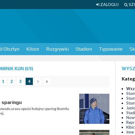
ZALOGUJ
SZ
l Olsztyn
Kibice
Rozgrywki
Stadion
Typowanie
Sk
INIK KUN (69)
WYSZ
Kateg
1
2
3
4
Wsz
Stom
Stom
 sparingu
Stomi
Juni
owodu urazu opuści kolejny sparing Stomilu
Stad
ej.
Nowy
Repr
Kibi
Inne