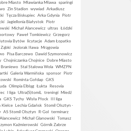
bre Miasto
Mławianka Mława
sparingi
ewo
Zin Stadion
wywiad
Arkadiusz
ki
Tęcza Biskupiec
Arka Gdynia
Piotr
cki
Jagiellonia Białystok
Piotr
ewski
Michał Alancewicz
ultras
Łódzki
portowy
Paweł Tomkiewicz
Grzegorz
Bytovia Bytów
licytacje
Adam Łopatko
 Ząbki
Jeziorak Iława
Mrągowia
wo
Pisa Barczewo
Dawid Szymonowicz
y
Chojniczanka Chojnice
Dobre Miasto
 Braniewo
Stal Stalowa Wola
WMZPN
artki
Galeria Warmińska
sponsor
Piotr
kowski
Rominta Gołdap
GKS
uda
Olimpia Elbląg
Łukta
Resovia
iec
I liga
Ultra(S)tomiL
treningi
Miedź
a
GKS Tychy
Wisła Płock
III liga
 Kielce
Lechia Gdańsk
Stomil Olsztyn -
y
AS Stomil Olsztyn
R-Gol
terminarz
Alancewicz
Michał Glanowski
Tomasz
Szymon Kaźmierowski
Górnik Zabrze
ie Lubin
Arkadiusz Czarnecki
Orange