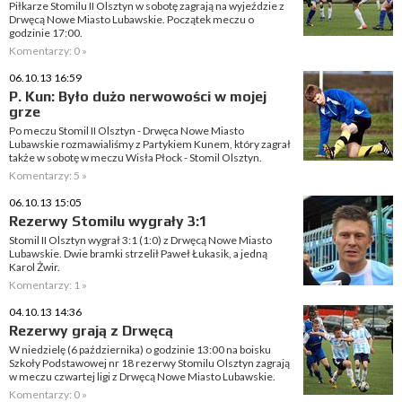
Piłkarze Stomilu II Olsztyn w sobotę zagrają na wyjeździe z
Drwęcą Nowe Miasto Lubawskie. Początek meczu o
godzinie 17:00.
Komentarzy: 0 »
06.10.13 16:59
P. Kun: Było dużo nerwowości w mojej
grze
Po meczu Stomil II Olsztyn - Drwęca Nowe Miasto
Lubawskie rozmawialiśmy z Partykiem Kunem, który zagrał
także w sobotę w meczu Wisła Płock - Stomil Olsztyn.
Komentarzy: 5 »
06.10.13 15:05
Rezerwy Stomilu wygrały 3:1
Stomil II Olsztyn wygrał 3:1 (1:0) z Drwęcą Nowe Miasto
Lubawskie. Dwie bramki strzelił Paweł Łukasik, a jedną
Karol Żwir.
Komentarzy: 1 »
04.10.13 14:36
Rezerwy grają z Drwęcą
W niedzielę (6 października) o godzinie 13:00 na boisku
Szkoły Podstawowej nr 18 rezerwy Stomilu Olsztyn zagrają
w meczu czwartej ligi z Drwęcą Nowe Miasto Lubawskie.
Komentarzy: 0 »