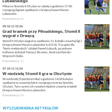
Lubawskiego
Piłkarze Stomilu II Olsztyn w sobotę o godzinie 17:00
rozegrają ligowe spotkanie z Drwęcą Nowe Miasto
Lubawskie.
Komentarzy: 0 »
09.10.11 13:36
Grad bramek przy Piłsudskiego, Stomil II
wygrał z Drwęcą
Stomil II Olsztyn wygrał w spotkaniu 11. kolejki czwartej ligi z
Drwęcą Nowe Miasto Lubawskie 6:4 (3:0). Trzy gole dla
"biało-niebieskich" zdobył Paweł Łukasik, po jednym
trafieniu dołożyli Tomasz Strzelec, Andrzej Mański i
Wojciech Dubis.
Komentarzy: 1 »
07.10.11 11:26
W niedzielę Stomil II gra w Olsztynie
W niedzielę (9 października) o godzinie 14:00 kolejne
spotkanie w czwartej lidze rozegrają rezerwy Stomilu
Olsztyn. Tym razem ich rywalem będzie czwarta w tabeli
Drwęca Nowe Miasto Lubawskie.
Komentarzy: 0 »
WYSZUKIWARKA ARTYKUŁÓW