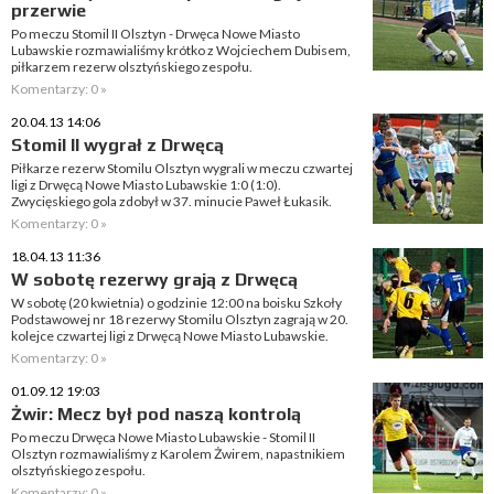
przerwie
Po meczu Stomil II Olsztyn - Drwęca Nowe Miasto
Lubawskie rozmawialiśmy krótko z Wojciechem Dubisem,
piłkarzem rezerw olsztyńskiego zespołu.
Komentarzy: 0 »
20.04.13 14:06
Stomil II wygrał z Drwęcą
Piłkarze rezerw Stomilu Olsztyn wygrali w meczu czwartej
ligi z Drwęcą Nowe Miasto Lubawskie 1:0 (1:0).
Zwycięskiego gola zdobył w 37. minucie Paweł Łukasik.
Komentarzy: 0 »
18.04.13 11:36
W sobotę rezerwy grają z Drwęcą
W sobotę (20 kwietnia) o godzinie 12:00 na boisku Szkoły
Podstawowej nr 18 rezerwy Stomilu Olsztyn zagrają w 20.
kolejce czwartej ligi z Drwęcą Nowe Miasto Lubawskie.
Komentarzy: 0 »
01.09.12 19:03
Żwir: Mecz był pod naszą kontrolą
Po meczu Drwęca Nowe Miasto Lubawskie - Stomil II
Olsztyn rozmawialiśmy z Karolem Żwirem, napastnikiem
olsztyńskiego zespołu.
Komentarzy: 0 »