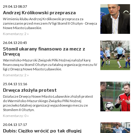
29.04.13 08:37
Andrzej Królikowski przeprasza
W imieniu klubu Andrzej Królikowski przeprasza za
zamieszanie przed meczem IV ligi Stomil II Olsztyn - Drwęca
Nowe Miasto Lubawskie.
Komentarzy: 2 »
26.04.13 20:45
Stomil ukarany finansowo za mecz z
Drwęcą
Warmińsko-Mazurski Związek Piłki Nożnej nałożył karę
finansową na Stomil Olsztyn za fatalną organizację meczu IV
ligi z Drwęcą Nowe Miasto Lubawskie.
Komentarzy: 2 »
25.04.13 11:16
Drwęca złożyła protest
Działacze Drwęcy Nowe Miasto Lubawskie złożyli protest
do Warmińsko-Mazurskiego Związku Piłki Nożnej
przeciwko fatalnej organizacji wyjazdowego meczu ze
Stomilem II Olsztyn.
Komentarzy: 0 »
20.04.13 17:17
Dubis: Ciężko wrócić po tak długiej