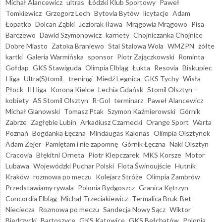
Michał Alancewicz
ultras
Łódzki Klub Sportowy
Paweł
Tomkiewicz
Grzegorz Lech
Bytovia Bytów
licytacje
Adam
Łopatko
Dolcan Ząbki
Jeziorak Iława
Mrągowia Mrągowo
Pisa
Barczewo
Dawid Szymonowicz
karnety
Chojniczanka Chojnice
Dobre Miasto
Zatoka Braniewo
Stal Stalowa Wola
WMZPN
żółte
kartki
Galeria Warmińska
sponsor
Piotr Zajączkowski
Rominta
Gołdap
GKS Stawiguda
Olimpia Elbląg
Łukta
Resovia
Biskupiec
I liga
Ultra(S)tomiL
treningi
Miedź Legnica
GKS Tychy
Wisła
Płock
III liga
Korona Kielce
Lechia Gdańsk
Stomil Olsztyn -
kobiety
AS Stomil Olsztyn
R-Gol
terminarz
Paweł Alancewicz
Michał Glanowski
Tomasz Ptak
Szymon Kaźmierowski
Górnik
Zabrze
Zagłębie Lubin
Arkadiusz Czarnecki
Orange Sport
Warta
Poznań
Bogdanka Łęczna
Mindaugas Kalonas
Olimpia Olsztynek
Adam Zejer
Pamiętam i nie zapomnę
Górnik Łęczna
Naki Olsztyn
Cracovia
Błękitni Orneta
Piotr Klepczarek
MKS Korsze
Motor
Lubawa
Wojewódzki Puchar Polski
Flota Świnoujście
Hutnik
Kraków
rozmowa po meczu
Kolejarz Stróże
Olimpia Zambrów
Przedstawiamy rywala
Polonia Bydgoszcz
Granica Kętrzyn
Concordia Elbląg
Michał Trzeciakiewicz
Termalica Bruk-Bet
Nieciecza
Rozmowa po meczu
Sandecja Nowy Sącz
Wiktor
Biedrzycki
Bartoszyce
GKS Katowice
GKS Bełchatów
Polonia