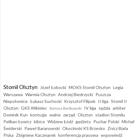
Stomil Olsztyn
Józef Łobocki
MOKS Stomil Olsztyn
Legia
Warszawa
Warmia Olsztyn
Andrzej Biedrzycki
Puszcza
Niepołomice
Łukasz Suchocki
Krzysztof Filipek
II liga
Stomil II
Olsztyn
GKS Wikielec
IV liga
sędzia
arbiter
Bartosz Bartkowski
Dominik Kun
kontuzje
walne
zarząd
Olsztyn
stadion Stomilu
Pelikan Łowicz
kibice
Widzew Łódź
gadżety
Puchar Polski
Michał
Świderski
Paweł Baranowski
Okocimski KS Brzesko
Znicz Biała
Piska
Zbigniew Kaczmarek
konferencja prasowa
wypowiedź