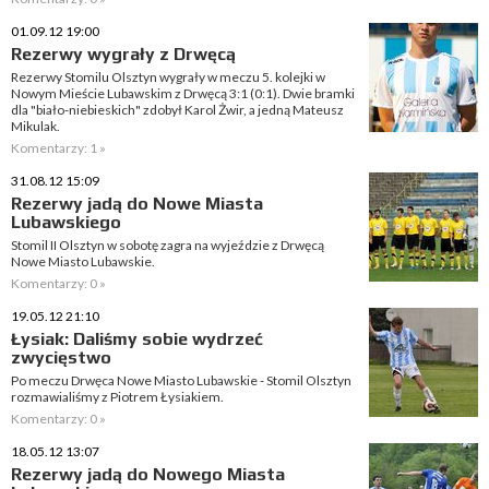
01.09.12 19:00
Rezerwy wygrały z Drwęcą
Rezerwy Stomilu Olsztyn wygrały w meczu 5. kolejki w
Nowym Mieście Lubawskim z Drwęcą 3:1 (0:1). Dwie bramki
dla "biało-niebieskich" zdobył Karol Żwir, a jedną Mateusz
Mikulak.
Komentarzy: 1 »
31.08.12 15:09
Rezerwy jadą do Nowe Miasta
Lubawskiego
Stomil II Olsztyn w sobotę zagra na wyjeździe z Drwęcą
Nowe Miasto Lubawskie.
Komentarzy: 0 »
19.05.12 21:10
Łysiak: Daliśmy sobie wydrzeć
zwycięstwo
Po meczu Drwęca Nowe Miasto Lubawskie - Stomil Olsztyn
rozmawialiśmy z Piotrem Łysiakiem.
Komentarzy: 0 »
18.05.12 13:07
Rezerwy jadą do Nowego Miasta