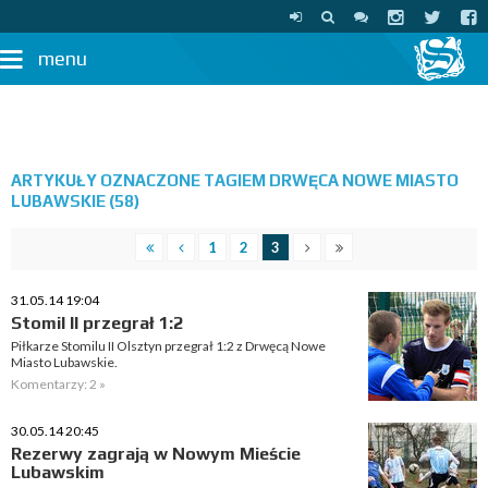
menu
ARTYKUŁY OZNACZONE TAGIEM DRWĘCA NOWE MIASTO
LUBAWSKIE (58)
1
2
3
31.05.14 19:04
Stomil II przegrał 1:2
Piłkarze Stomilu II Olsztyn przegrał 1:2 z Drwęcą Nowe
Miasto Lubawskie.
Komentarzy: 2 »
30.05.14 20:45
Rezerwy zagrają w Nowym Mieście
Lubawskim