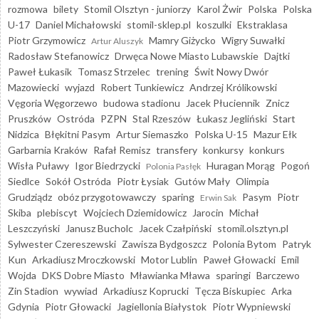
rozmowa
bilety
Stomil Olsztyn - juniorzy
Karol Żwir
Polska
Polska
U-17
Daniel Michałowski
stomil-sklep.pl
koszulki
Ekstraklasa
Piotr Grzymowicz
Mamry Giżycko
Wigry Suwałki
Artur Aluszyk
Radosław Stefanowicz
Drwęca Nowe Miasto Lubawskie
Dajtki
Paweł Łukasik
Tomasz Strzelec
trening
Świt Nowy Dwór
Mazowiecki
wyjazd
Robert Tunkiewicz
Andrzej Królikowski
Vęgoria Węgorzewo
budowa stadionu
Jacek Płuciennik
Znicz
Pruszków
Ostróda
PZPN
Stal Rzeszów
Łukasz Jegliński
Start
Nidzica
Błękitni Pasym
Artur Siemaszko
Polska U-15
Mazur Ełk
Garbarnia Kraków
Rafał Remisz
transfery
konkursy
konkurs
Wisła Puławy
Igor Biedrzycki
Huragan Morąg
Pogoń
Polonia Pasłęk
Siedlce
Sokół Ostróda
Piotr Łysiak
Gutów Mały
Olimpia
Grudziądz
obóz przygotowawczy
sparing
Pasym
Piotr
Erwin Sak
Skiba
plebiscyt
Wojciech Dziemidowicz
Jarocin
Michał
Leszczyński
Janusz Bucholc
Jacek Czałpiński
stomil.olsztyn.pl
Sylwester Czereszewski
Zawisza Bydgoszcz
Polonia Bytom
Patryk
Kun
Arkadiusz Mroczkowski
Motor Lublin
Paweł Głowacki
Emil
Wojda
DKS Dobre Miasto
Mławianka Mława
sparingi
Barczewo
Zin Stadion
wywiad
Arkadiusz Koprucki
Tęcza Biskupiec
Arka
Gdynia
Piotr Głowacki
Jagiellonia Białystok
Piotr Wypniewski