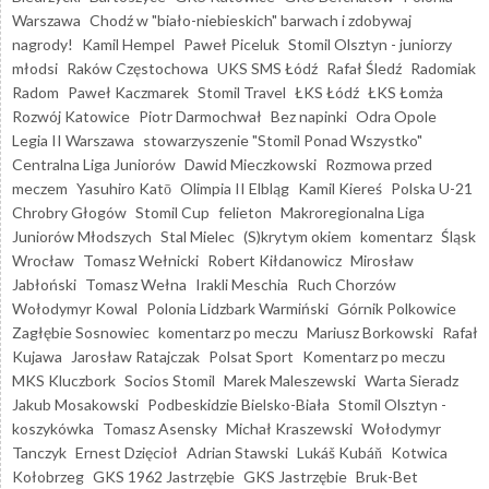
Warszawa
Chodź w "biało-niebieskich" barwach i zdobywaj
nagrody!
Kamil Hempel
Paweł Piceluk
Stomil Olsztyn - juniorzy
młodsi
Raków Częstochowa
UKS SMS Łódź
Rafał Śledź
Radomiak
Radom
Paweł Kaczmarek
Stomil Travel
ŁKS Łódź
ŁKS Łomża
Rozwój Katowice
Piotr Darmochwał
Bez napinki
Odra Opole
Legia II Warszawa
stowarzyszenie "Stomil Ponad Wszystko"
Centralna Liga Juniorów
Dawid Mieczkowski
Rozmowa przed
meczem
Yasuhiro Katō
Olimpia II Elbląg
Kamil Kiereś
Polska U-21
Chrobry Głogów
Stomil Cup
felieton
Makroregionalna Liga
Juniorów Młodszych
Stal Mielec
(S)krytym okiem
komentarz
Śląsk
Wrocław
Tomasz Wełnicki
Robert Kiłdanowicz
Mirosław
Jabłoński
Tomasz Wełna
Irakli Meschia
Ruch Chorzów
Wołodymyr Kowal
Polonia Lidzbark Warmiński
Górnik Polkowice
Zagłębie Sosnowiec
komentarz po meczu
Mariusz Borkowski
Rafał
Kujawa
Jarosław Ratajczak
Polsat Sport
Komentarz po meczu
MKS Kluczbork
Socios Stomil
Marek Maleszewski
Warta Sieradz
Jakub Mosakowski
Podbeskidzie Bielsko-Biała
Stomil Olsztyn -
koszykówka
Tomasz Asensky
Michał Kraszewski
Wołodymyr
Tanczyk
Ernest Dzięcioł
Adrian Stawski
Lukáš Kubáň
Kotwica
Kołobrzeg
GKS 1962 Jastrzębie
GKS Jastrzębie
Bruk-Bet