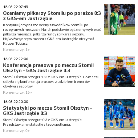
18.03.22 07:45
Oceniamy piłkarzy Stomilu po porażce 0:3
z GKS-em Jastrzębie
Kontynuujemy nasze oceny zawodników Stomilu po
rozegranych meczach. Na ich podstawie będziemy wybierać
piłkarza miesiąca, piłkarza rundy i piłkarza sezonu.
Najwyższą notę w meczu z GKS-em Jastrzębie otrzymał
Kacper Tobiasz.
Komentarzy: 1 »
16.03.22 22:06
Konferencja prasowa po meczu Stomil
Olsztyn - GKS Jastrzębie 0:3
Stomil Olsztyn przegrał 0:3 z GKS-em Jastrzębie. Po meczu
odbyła się konferencja prasowa z udziałem trenerów
obydwu zespołów.
Komentarzy: 16 »
16.03.22 20:00
Statystyki po meczu Stomil Olsztyn -
GKS Jastrzębie 0:3
Stomil Olsztyn przegrał 0:3 z GKS-em Jastrzębie.
Przedstawiamy statystki z tego spotkania.
Komentarzy: 0 »