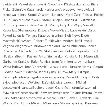
Świderski
Paweł Baranowski
Okocimski KS Brzesko
Znicz Biała
Piska
Zbigniew Kaczmarek
konferencja prasowa
wypowiedź
rozmowa
bilety
Stomil Olsztyn - juniorzy
Karol Żwir
Polska
Polska
U-17
Daniel Michałowski
stomil-sklep.pl
koszulki
Ekstraklasa
Piotr Grzymowicz
Mamry Giżycko
Wigry Suwałki
Artur Aluszyk
Radosław Stefanowicz
Drwęca Nowe Miasto Lubawskie
Dajtki
Paweł Łukasik
Tomasz Strzelec
trening
Świt Nowy Dwór
Mazowiecki
wyjazd
Robert Tunkiewicz
Andrzej Królikowski
Vęgoria Węgorzewo
budowa stadionu
Jacek Płuciennik
Znicz
Pruszków
Ostróda
PZPN
Stal Rzeszów
Łukasz Jegliński
Start
Nidzica
Błękitni Pasym
Artur Siemaszko
Polska U-15
Mazur Ełk
Garbarnia Kraków
Rafał Remisz
transfery
konkursy
konkurs
Wisła Puławy
Igor Biedrzycki
Huragan Morąg
Pogoń
Polonia Pasłęk
Siedlce
Sokół Ostróda
Piotr Łysiak
Gutów Mały
Olimpia
Grudziądz
obóz przygotowawczy
sparing
Pasym
Piotr
Erwin Sak
Skiba
plebiscyt
Wojciech Dziemidowicz
Jarocin
Michał
Leszczyński
Janusz Bucholc
Jacek Czałpiński
stomil.olsztyn.pl
Sylwester Czereszewski
Zawisza Bydgoszcz
Polonia Bytom
Patryk
Kun
Arkadiusz Mroczkowski
Motor Lublin
Paweł Głowacki
Emil
Wojda
DKS Dobre Miasto
Mławianka Mława
sparingi
Barczewo