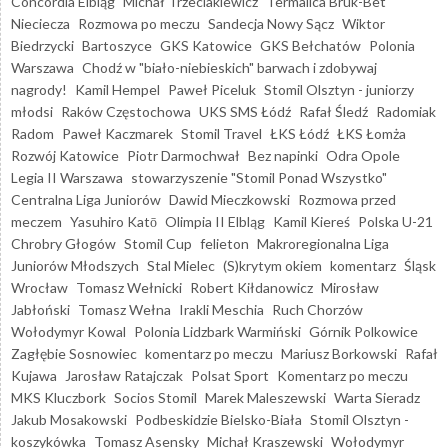
Concordia Elbląg
Michał Trzeciakiewicz
Termalica Bruk-Bet
Nieciecza
Rozmowa po meczu
Sandecja Nowy Sącz
Wiktor
Biedrzycki
Bartoszyce
GKS Katowice
GKS Bełchatów
Polonia
Warszawa
Chodź w "biało-niebieskich" barwach i zdobywaj
nagrody!
Kamil Hempel
Paweł Piceluk
Stomil Olsztyn - juniorzy
młodsi
Raków Częstochowa
UKS SMS Łódź
Rafał Śledź
Radomiak
Radom
Paweł Kaczmarek
Stomil Travel
ŁKS Łódź
ŁKS Łomża
Rozwój Katowice
Piotr Darmochwał
Bez napinki
Odra Opole
Legia II Warszawa
stowarzyszenie "Stomil Ponad Wszystko"
Centralna Liga Juniorów
Dawid Mieczkowski
Rozmowa przed
meczem
Yasuhiro Katō
Olimpia II Elbląg
Kamil Kiereś
Polska U-21
Chrobry Głogów
Stomil Cup
felieton
Makroregionalna Liga
Juniorów Młodszych
Stal Mielec
(S)krytym okiem
komentarz
Śląsk
Wrocław
Tomasz Wełnicki
Robert Kiłdanowicz
Mirosław
Jabłoński
Tomasz Wełna
Irakli Meschia
Ruch Chorzów
Wołodymyr Kowal
Polonia Lidzbark Warmiński
Górnik Polkowice
Zagłębie Sosnowiec
komentarz po meczu
Mariusz Borkowski
Rafał
Kujawa
Jarosław Ratajczak
Polsat Sport
Komentarz po meczu
MKS Kluczbork
Socios Stomil
Marek Maleszewski
Warta Sieradz
Jakub Mosakowski
Podbeskidzie Bielsko-Biała
Stomil Olsztyn -
koszykówka
Tomasz Asensky
Michał Kraszewski
Wołodymyr