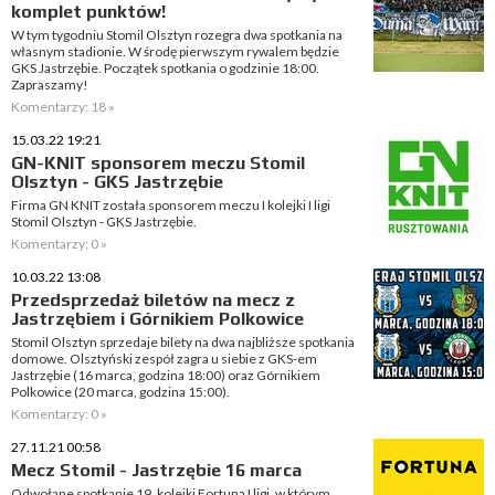
komplet punktów!
W tym tygodniu Stomil Olsztyn rozegra dwa spotkania na
własnym stadionie. W środę pierwszym rywalem będzie
GKS Jastrzębie. Początek spotkania o godzinie 18:00.
Zapraszamy!
Komentarzy: 18 »
15.03.22 19:21
GN-KNIT sponsorem meczu Stomil
Olsztyn - GKS Jastrzębie
Firma GN KNIT została sponsorem meczu I kolejki I ligi
Stomil Olsztyn - GKS Jastrzębie.
Komentarzy: 0 »
10.03.22 13:08
Przedsprzedaż biletów na mecz z
Jastrzębiem i Górnikiem Polkowice
Stomil Olsztyn sprzedaje bilety na dwa najbliższe spotkania
domowe. Olsztyński zespół zagra u siebie z GKS-em
Jastrzębie (16 marca, godzina 18:00) oraz Górnikiem
Polkowice (20 marca, godzina 15:00).
Komentarzy: 0 »
27.11.21 00:58
Mecz Stomil - Jastrzębie 16 marca
Odwołane spotkanie 19. kolejki Fortuna I ligi, w którym