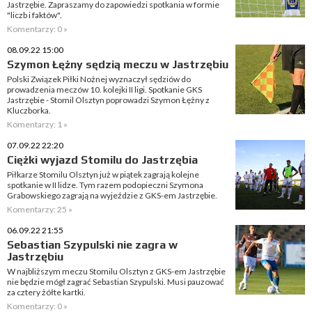
Jastrzębie. Zapraszamy do zapowiedzi spotkania w formie
"liczb i faktów".
Komentarzy: 0 »
08.09.22 15:00
Szymon Łężny sędzią meczu w Jastrzębiu
Polski Związek Piłki Nożnej wyznaczył sędziów do
prowadzenia meczów 10. kolejki II ligi. Spotkanie GKS
Jastrzębie - Stomil Olsztyn poprowadzi Szymon Łężny z
Kluczborka.
Komentarzy: 1 »
07.09.22 22:20
Ciężki wyjazd Stomilu do Jastrzębia
Piłkarze Stomilu Olsztyn już w piątek zagrają kolejne
spotkanie w II lidze. Tym razem podopieczni Szymona
Grabowskiego zagrają na wyjeździe z GKS-em Jastrzębie.
Komentarzy: 25 »
06.09.22 21:55
Sebastian Szypulski nie zagra w
Jastrzębiu
W najbliższym meczu Stomilu Olsztyn z GKS-em Jastrzębie
nie będzie mógł zagrać Sebastian Szypulski. Musi pauzować
za cztery żółte kartki.
Komentarzy: 0 »