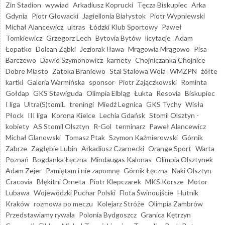
Zin Stadion
wywiad
Arkadiusz Koprucki
Tęcza Biskupiec
Arka
Gdynia
Piotr Głowacki
Jagiellonia Białystok
Piotr Wypniewski
Michał Alancewicz
ultras
Łódzki Klub Sportowy
Paweł
Tomkiewicz
Grzegorz Lech
Bytovia Bytów
licytacje
Adam
Łopatko
Dolcan Ząbki
Jeziorak Iława
Mrągowia Mrągowo
Pisa
Barczewo
Dawid Szymonowicz
karnety
Chojniczanka Chojnice
Dobre Miasto
Zatoka Braniewo
Stal Stalowa Wola
WMZPN
żółte
kartki
Galeria Warmińska
sponsor
Piotr Zajączkowski
Rominta
Gołdap
GKS Stawiguda
Olimpia Elbląg
Łukta
Resovia
Biskupiec
I liga
Ultra(S)tomiL
treningi
Miedź Legnica
GKS Tychy
Wisła
Płock
III liga
Korona Kielce
Lechia Gdańsk
Stomil Olsztyn -
kobiety
AS Stomil Olsztyn
R-Gol
terminarz
Paweł Alancewicz
Michał Glanowski
Tomasz Ptak
Szymon Kaźmierowski
Górnik
Zabrze
Zagłębie Lubin
Arkadiusz Czarnecki
Orange Sport
Warta
Poznań
Bogdanka Łęczna
Mindaugas Kalonas
Olimpia Olsztynek
Adam Zejer
Pamiętam i nie zapomnę
Górnik Łęczna
Naki Olsztyn
Cracovia
Błękitni Orneta
Piotr Klepczarek
MKS Korsze
Motor
Lubawa
Wojewódzki Puchar Polski
Flota Świnoujście
Hutnik
Kraków
rozmowa po meczu
Kolejarz Stróże
Olimpia Zambrów
Przedstawiamy rywala
Polonia Bydgoszcz
Granica Kętrzyn