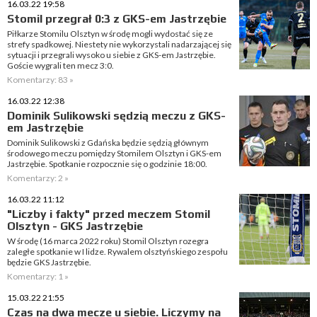
16.03.22 19:58
Stomil przegrał 0:3 z GKS-em Jastrzębie
Piłkarze Stomilu Olsztyn w środę mogli wydostać się ze
strefy spadkowej. Niestety nie wykorzystali nadarzającej się
sytuacji i przegrali wysoko u siebie z GKS-em Jastrzębie.
Goście wygrali ten mecz 3:0.
Komentarzy: 83 »
16.03.22 12:38
Dominik Sulikowski sędzią meczu z GKS-
em Jastrzębie
Dominik Sulikowski z Gdańska będzie sędzią głównym
środowego meczu pomiędzy Stomilem Olsztyn i GKS-em
Jastrzębie. Spotkanie rozpocznie się o godzinie 18:00.
Komentarzy: 2 »
16.03.22 11:12
"Liczby i fakty" przed meczem Stomil
Olsztyn - GKS Jastrzębie
W środę (16 marca 2022 roku) Stomil Olsztyn rozegra
zaległe spotkanie w I lidze. Rywalem olsztyńskiego zespołu
będzie GKS Jastrzębie.
Komentarzy: 1 »
15.03.22 21:55
Czas na dwa mecze u siebie. Liczymy na