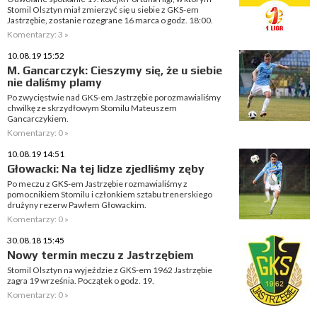
Stomil Olsztyn miał zmierzyć się u siebie z GKS-em
Jastrzębie, zostanie rozegrane 16 marca o godz. 18:00.
Komentarzy: 3 »
10.08.19 15:52
M. Gancarczyk: Cieszymy się, że u siebie
nie daliśmy plamy
Po zwycięstwie nad GKS-em Jastrzębie porozmawialiśmy
chwilkę ze skrzydłowym Stomilu Mateuszem
Gancarczykiem.
Komentarzy: 0 »
10.08.19 14:51
Głowacki: Na tej lidze zjedliśmy zęby
Po meczu z GKS-em Jastrzębie rozmawialiśmy z
pomocnikiem Stomilu i członkiem sztabu trenerskiego
drużyny rezerw Pawłem Głowackim.
Komentarzy: 0 »
30.08.18 15:45
Nowy termin meczu z Jastrzębiem
Stomil Olsztyn na wyjeździe z GKS-em 1962 Jastrzębie
zagra 19 września. Początek o godz. 19.
Komentarzy: 0 »