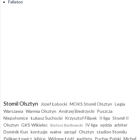
Felieton
Stomil Olsztyn
Józef Łobocki
MOKS Stomil Olsztyn
Legia
Warszawa
Warmia Olsztyn
Andrzej Biedrzycki
Puszcza
Niepołomice
Łukasz Suchocki
Krzysztof Filipek
II liga
Stomil II
Olsztyn
GKS Wikielec
IV liga
sędzia
arbiter
Bartosz Bartkowski
Dominik Kun
kontuzje
walne
zarząd
Olsztyn
stadion Stomilu
Pelikan Łowicz
kibice
Widzew Łódź
gadżety
Puchar Polski
Michał