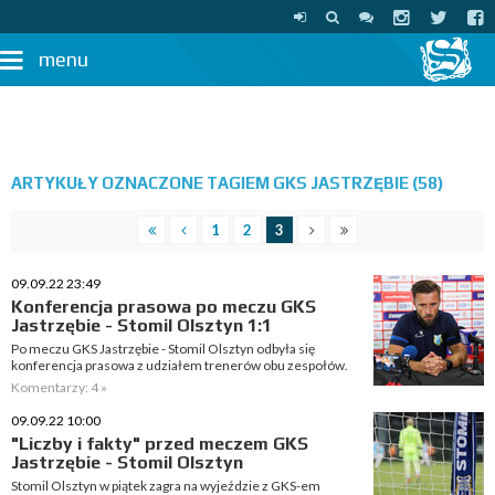
menu
ARTYKUŁY OZNACZONE TAGIEM GKS JASTRZĘBIE (58)
1
2
3
09.09.22 23:49
Konferencja prasowa po meczu GKS
Jastrzębie - Stomil Olsztyn 1:1
Po meczu GKS Jastrzębie - Stomil Olsztyn odbyła się
konferencja prasowa z udziałem trenerów obu zespołów.
Komentarzy: 4 »
09.09.22 10:00
"Liczby i fakty" przed meczem GKS
Jastrzębie - Stomil Olsztyn
Stomil Olsztyn w piątek zagra na wyjeździe z GKS-em