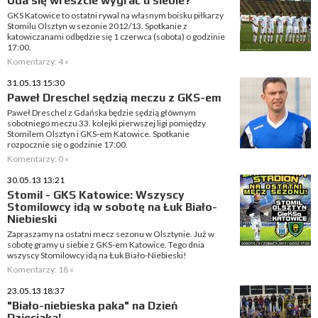
Uda się wreszcie wygrać u siebie?
GKS Katowice to ostatni rywal na własnym boisku piłkarzy
Stomilu Olsztyn w sezonie 2012/13. Spotkanie z
katowiczanami odbędzie się 1 czerwca (sobota) o godzinie
17:00.
Komentarzy: 4 »
31.05.13 15:30
Paweł Dreschel sędzią meczu z GKS-em
Paweł Dreschel z Gdańska będzie sędzią głównym
sobotniego meczu 33. kolejki pierwszej ligi pomiędzy
Stomilem Olsztyn i GKS-em Katowice. Spotkanie
rozpocznie się o godzinie 17:00.
Komentarzy: 0 »
30.05.13 13:21
Stomil - GKS Katowice: Wszyscy
Stomilowcy idą w sobotę na Łuk Biało-
Niebieski
Zapraszamy na ostatni mecz sezonu w Olsztynie. Już w
sobotę gramy u siebie z GKS-em Katowice. Tego dnia
wszyscy Stomilowcy idą na Łuk Biało-Niebieski!
Komentarzy: 18 »
23.05.13 18:37
"Biało-niebieska paka" na Dzień
Dzieciaka!