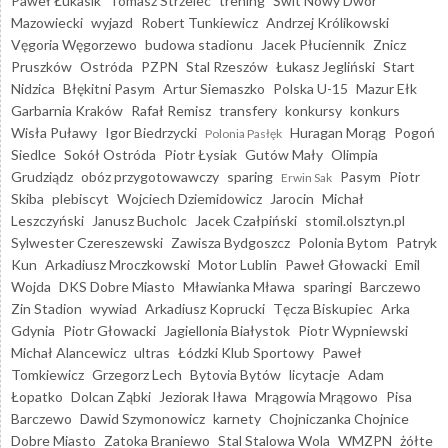
Paweł Łukasik
Tomasz Strzelec
trening
Świt Nowy Dwór
Mazowiecki
wyjazd
Robert Tunkiewicz
Andrzej Królikowski
Vęgoria Węgorzewo
budowa stadionu
Jacek Płuciennik
Znicz
Pruszków
Ostróda
PZPN
Stal Rzeszów
Łukasz Jegliński
Start
Nidzica
Błękitni Pasym
Artur Siemaszko
Polska U-15
Mazur Ełk
Garbarnia Kraków
Rafał Remisz
transfery
konkursy
konkurs
Wisła Puławy
Igor Biedrzycki
Huragan Morąg
Pogoń
Polonia Pasłęk
Siedlce
Sokół Ostróda
Piotr Łysiak
Gutów Mały
Olimpia
Grudziądz
obóz przygotowawczy
sparing
Pasym
Piotr
Erwin Sak
Skiba
plebiscyt
Wojciech Dziemidowicz
Jarocin
Michał
Leszczyński
Janusz Bucholc
Jacek Czałpiński
stomil.olsztyn.pl
Sylwester Czereszewski
Zawisza Bydgoszcz
Polonia Bytom
Patryk
Kun
Arkadiusz Mroczkowski
Motor Lublin
Paweł Głowacki
Emil
Wojda
DKS Dobre Miasto
Mławianka Mława
sparingi
Barczewo
Zin Stadion
wywiad
Arkadiusz Koprucki
Tęcza Biskupiec
Arka
Gdynia
Piotr Głowacki
Jagiellonia Białystok
Piotr Wypniewski
Michał Alancewicz
ultras
Łódzki Klub Sportowy
Paweł
Tomkiewicz
Grzegorz Lech
Bytovia Bytów
licytacje
Adam
Łopatko
Dolcan Ząbki
Jeziorak Iława
Mrągowia Mrągowo
Pisa
Barczewo
Dawid Szymonowicz
karnety
Chojniczanka Chojnice
Dobre Miasto
Zatoka Braniewo
Stal Stalowa Wola
WMZPN
żółte