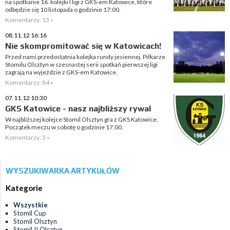
na spotkanie 16. kolejki I ligi z GKS-em Katowice, które
odbędzie się 10 listopada o godzinie 17:00.
Komentarzy: 13 »
08.11.12 16:16
Nie skompromitować się w Katowicach!
Przed nami przedostatnia kolejka rundy jesiennej. Piłkarze
Stomilu Olsztyn w szesnastej serii spotkań pierwszej ligi
zagrają na wyjeździe z GKS-em Katowice.
Komentarzy: 84 »
07.11.12 10:30
GKS Katowice - nasz najbliższy rywal
W najbliższej kolejce Stomil Olsztyn gra z GKS Katowice.
Początek meczu w sobotę o godzinie 17:00.
Komentarzy: 3 »
WYSZUKIWARKA ARTYKUŁÓW
Kategorie
Wszystkie
Stomil Cup
Stomil Olsztyn
Stomil II Olsztyn