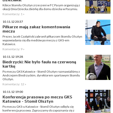
Kibice Stomilu Olsztyn zrzeszeni w FC Pasym organizują z
okazji Dnia Dziecka zbiórkę dla domu dziecka w Pasymiu.
Komentarzy: 1 »
10.11.12 20:37
Piłkarze mają zakaz komentowania
meczu
Prezes Jacek Czałpiński zabronił piłkarzom Stomilu Olsztyn
wypowiadania się dla mediów po meczu z GKS-em
Katowice.
Komentarzy: 9 »
10.11.12 19:28
Biedrzycki: Nie było faulu na czerwoną
kartkę
Po meczu GKS Katowice - Stomil Olsztyn rozmawialiśmy z
Andrzejem Biedrzyckim, dyrektorem sportowym Stomilu
Olsztyn.
Komentarzy: 12 »
10.11.12 19:00
Konferencja prasowa po meczu GKS
Katowice - Stomil Olsztyn
Po meczu GKS-u Katowice - Stomil Olsztyn odbyła się
konferencja prasowa. Zapraszamy do zapoznania się z