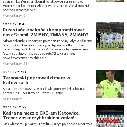
zapisem konferencji. Stomil wyjątkowo reprezentował
Adam Łopatko. Trener Zbigniew Kaczmarek źle się poczuł i
poprosił o zastępstwo.
Komentarzy: 0 »
10.11.12 18:46
Przestańcie w końcu kompromitować
nasz Stomil! ZMIANY, ZMIANY, ZMIANY!
Mimo obietnic składanych po meczu z Arką Gdynia piłkarze
Stomilu Olsztyn znowu przegrali ligowe spotkanie. Tym
razem ulegli w Katowicach 2:4. Ile jeszcze będziemy znosić
fatalną postawę naszego zespołu? Z taką gra i bez
poważnych zmian w składzie...
Komentarzy: 56 »
09.11.12 21:03
Tarnowski poprowadzi mecz w
Katowicach
Sebastian Tarnowski z Wrocławia poprowadzi sobotnie
spotkanie GKS Katowice - Stomil Olsztyn.
Komentarzy: 0 »
09.11.12 12:55
Kadra na mecz z GKS-em Katowice.
Trener zaskoczył brakiem zmian!
Dziewiętnastu piłkarzy Stomilu Olsztyn pojedzie do Katowic