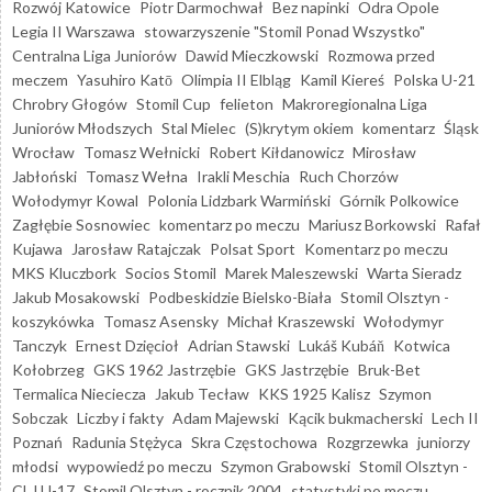
Rozwój Katowice
Piotr Darmochwał
Bez napinki
Odra Opole
Legia II Warszawa
stowarzyszenie "Stomil Ponad Wszystko"
Centralna Liga Juniorów
Dawid Mieczkowski
Rozmowa przed
meczem
Yasuhiro Katō
Olimpia II Elbląg
Kamil Kiereś
Polska U-21
Chrobry Głogów
Stomil Cup
felieton
Makroregionalna Liga
Juniorów Młodszych
Stal Mielec
(S)krytym okiem
komentarz
Śląsk
Wrocław
Tomasz Wełnicki
Robert Kiłdanowicz
Mirosław
Jabłoński
Tomasz Wełna
Irakli Meschia
Ruch Chorzów
Wołodymyr Kowal
Polonia Lidzbark Warmiński
Górnik Polkowice
Zagłębie Sosnowiec
komentarz po meczu
Mariusz Borkowski
Rafał
Kujawa
Jarosław Ratajczak
Polsat Sport
Komentarz po meczu
MKS Kluczbork
Socios Stomil
Marek Maleszewski
Warta Sieradz
Jakub Mosakowski
Podbeskidzie Bielsko-Biała
Stomil Olsztyn -
koszykówka
Tomasz Asensky
Michał Kraszewski
Wołodymyr
Tanczyk
Ernest Dzięcioł
Adrian Stawski
Lukáš Kubáň
Kotwica
Kołobrzeg
GKS 1962 Jastrzębie
GKS Jastrzębie
Bruk-Bet
Termalica Nieciecza
Jakub Tecław
KKS 1925 Kalisz
Szymon
Sobczak
Liczby i fakty
Adam Majewski
Kącik bukmacherski
Lech II
Poznań
Radunia Stężyca
Skra Częstochowa
Rozgrzewka
juniorzy
młodsi
wypowiedź po meczu
Szymon Grabowski
Stomil Olsztyn -
CLJ U-17
Stomil Olsztyn - rocznik 2004
statystyki po meczu