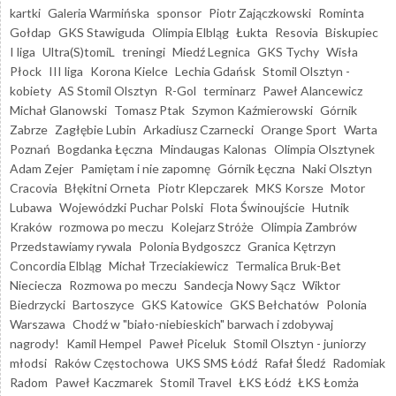
kartki
Galeria Warmińska
sponsor
Piotr Zajączkowski
Rominta
Gołdap
GKS Stawiguda
Olimpia Elbląg
Łukta
Resovia
Biskupiec
I liga
Ultra(S)tomiL
treningi
Miedź Legnica
GKS Tychy
Wisła
Płock
III liga
Korona Kielce
Lechia Gdańsk
Stomil Olsztyn -
kobiety
AS Stomil Olsztyn
R-Gol
terminarz
Paweł Alancewicz
Michał Glanowski
Tomasz Ptak
Szymon Kaźmierowski
Górnik
Zabrze
Zagłębie Lubin
Arkadiusz Czarnecki
Orange Sport
Warta
Poznań
Bogdanka Łęczna
Mindaugas Kalonas
Olimpia Olsztynek
Adam Zejer
Pamiętam i nie zapomnę
Górnik Łęczna
Naki Olsztyn
Cracovia
Błękitni Orneta
Piotr Klepczarek
MKS Korsze
Motor
Lubawa
Wojewódzki Puchar Polski
Flota Świnoujście
Hutnik
Kraków
rozmowa po meczu
Kolejarz Stróże
Olimpia Zambrów
Przedstawiamy rywala
Polonia Bydgoszcz
Granica Kętrzyn
Concordia Elbląg
Michał Trzeciakiewicz
Termalica Bruk-Bet
Nieciecza
Rozmowa po meczu
Sandecja Nowy Sącz
Wiktor
Biedrzycki
Bartoszyce
GKS Katowice
GKS Bełchatów
Polonia
Warszawa
Chodź w "biało-niebieskich" barwach i zdobywaj
nagrody!
Kamil Hempel
Paweł Piceluk
Stomil Olsztyn - juniorzy
młodsi
Raków Częstochowa
UKS SMS Łódź
Rafał Śledź
Radomiak
Radom
Paweł Kaczmarek
Stomil Travel
ŁKS Łódź
ŁKS Łomża