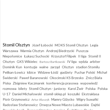
Stomil Olsztyn
Józef Łobocki
MOKS Stomil Olsztyn
Legia
Warszawa
Warmia Olsztyn
Andrzej Biedrzycki
Puszcza
Niepołomice
Łukasz Suchocki
Krzysztof Filipek
II liga
Stomil II
Olsztyn
GKS Wikielec
IV liga
sędzia
arbiter
Bartosz Bartkowski
Dominik Kun
kontuzje
walne
zarząd
Olsztyn
stadion Stomilu
Pelikan Łowicz
kibice
Widzew Łódź
gadżety
Puchar Polski
Michał
Świderski
Paweł Baranowski
Okocimski KS Brzesko
Znicz Biała
Piska
Zbigniew Kaczmarek
konferencja prasowa
wypowiedź
rozmowa
bilety
Stomil Olsztyn - juniorzy
Karol Żwir
Polska
Polska
U-17
Daniel Michałowski
stomil-sklep.pl
koszulki
Ekstraklasa
Piotr Grzymowicz
Mamry Giżycko
Wigry Suwałki
Artur Aluszyk
Radosław Stefanowicz
Drwęca Nowe Miasto Lubawskie
Dajtki