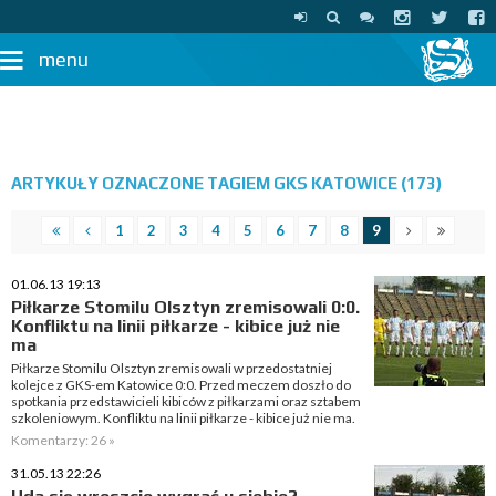
menu
ARTYKUŁY OZNACZONE TAGIEM GKS KATOWICE (173)
1
2
3
4
5
6
7
8
9
01.06.13 19:13
Piłkarze Stomilu Olsztyn zremisowali 0:0.
Konfliktu na linii piłkarze - kibice już nie
ma
Piłkarze Stomilu Olsztyn zremisowali w przedostatniej
kolejce z GKS-em Katowice 0:0. Przed meczem doszło do
spotkania przedstawicieli kibiców z piłkarzami oraz sztabem
szkoleniowym. Konfliktu na linii piłkarze - kibice już nie ma.
Komentarzy: 26 »
31.05.13 22:26