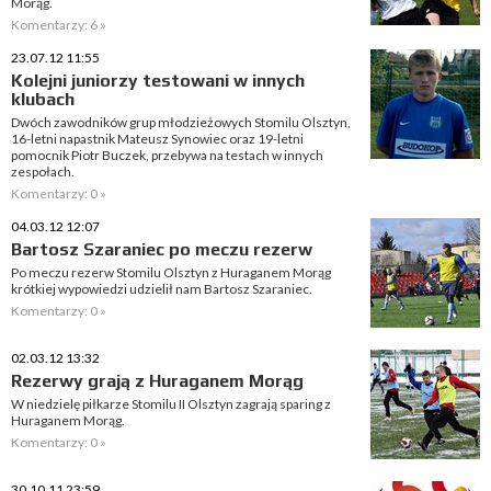
Morąg.
Komentarzy: 6 »
23.07.12 11:55
Kolejni juniorzy testowani w innych
klubach
Dwóch zawodników grup młodzieżowych Stomilu Olsztyn,
16-letni napastnik Mateusz Synowiec oraz 19-letni
pomocnik Piotr Buczek, przebywa na testach w innych
zespołach.
Komentarzy: 0 »
04.03.12 12:07
Bartosz Szaraniec po meczu rezerw
Po meczu rezerw Stomilu Olsztyn z Huraganem Morąg
krótkiej wypowiedzi udzielił nam Bartosz Szaraniec.
Komentarzy: 0 »
02.03.12 13:32
Rezerwy grają z Huraganem Morąg
W niedzielę piłkarze Stomilu II Olsztyn zagrają sparing z
Huraganem Morąg.
Komentarzy: 0 »
30.10.11 23:59