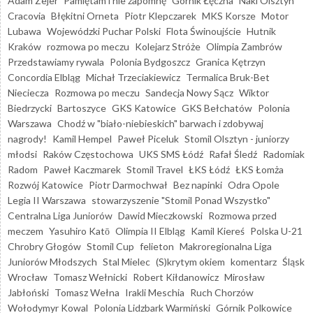
Adam Zejer
Pamiętam i nie zapomnę
Górnik Łęczna
Naki Olsztyn
Cracovia
Błękitni Orneta
Piotr Klepczarek
MKS Korsze
Motor
Lubawa
Wojewódzki Puchar Polski
Flota Świnoujście
Hutnik
Kraków
rozmowa po meczu
Kolejarz Stróże
Olimpia Zambrów
Przedstawiamy rywala
Polonia Bydgoszcz
Granica Kętrzyn
Concordia Elbląg
Michał Trzeciakiewicz
Termalica Bruk-Bet
Nieciecza
Rozmowa po meczu
Sandecja Nowy Sącz
Wiktor
Biedrzycki
Bartoszyce
GKS Katowice
GKS Bełchatów
Polonia
Warszawa
Chodź w "biało-niebieskich" barwach i zdobywaj
nagrody!
Kamil Hempel
Paweł Piceluk
Stomil Olsztyn - juniorzy
młodsi
Raków Częstochowa
UKS SMS Łódź
Rafał Śledź
Radomiak
Radom
Paweł Kaczmarek
Stomil Travel
ŁKS Łódź
ŁKS Łomża
Rozwój Katowice
Piotr Darmochwał
Bez napinki
Odra Opole
Legia II Warszawa
stowarzyszenie "Stomil Ponad Wszystko"
Centralna Liga Juniorów
Dawid Mieczkowski
Rozmowa przed
meczem
Yasuhiro Katō
Olimpia II Elbląg
Kamil Kiereś
Polska U-21
Chrobry Głogów
Stomil Cup
felieton
Makroregionalna Liga
Juniorów Młodszych
Stal Mielec
(S)krytym okiem
komentarz
Śląsk
Wrocław
Tomasz Wełnicki
Robert Kiłdanowicz
Mirosław
Jabłoński
Tomasz Wełna
Irakli Meschia
Ruch Chorzów
Wołodymyr Kowal
Polonia Lidzbark Warmiński
Górnik Polkowice