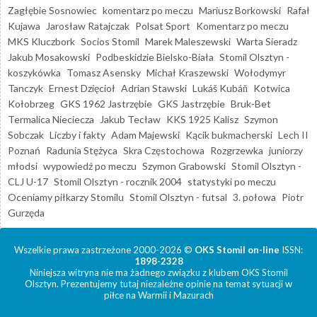
Zagłębie Sosnowiec
komentarz po meczu
Mariusz Borkowski
Rafał
Kujawa
Jarosław Ratajczak
Polsat Sport
Komentarz po meczu
MKS Kluczbork
Socios Stomil
Marek Maleszewski
Warta Sieradz
Jakub Mosakowski
Podbeskidzie Bielsko-Biała
Stomil Olsztyn -
koszykówka
Tomasz Asensky
Michał Kraszewski
Wołodymyr
Tanczyk
Ernest Dzięcioł
Adrian Stawski
Lukáš Kubáň
Kotwica
Kołobrzeg
GKS 1962 Jastrzębie
GKS Jastrzębie
Bruk-Bet
Termalica Nieciecza
Jakub Tecław
KKS 1925 Kalisz
Szymon
Sobczak
Liczby i fakty
Adam Majewski
Kącik bukmacherski
Lech II
Poznań
Radunia Stężyca
Skra Częstochowa
Rozgrzewka
juniorzy
młodsi
wypowiedź po meczu
Szymon Grabowski
Stomil Olsztyn -
CLJ U-17
Stomil Olsztyn - rocznik 2004
statystyki po meczu
Oceniamy piłkarzy Stomilu
Stomil Olsztyn - futsal
3. połowa
Piotr
Gurzęda
Wszelkie prawa zastrzeżone 2000-2026 ©
OKS Stomil on-line
ISSN:
1898-2328
Niniejsza witryna nie ma żadnego związku z klubem OKS Stomil
Olsztyn. Prezentujemy tutaj niezależne opinie na temat sytuacji w
piłce na Warmii i Mazurach