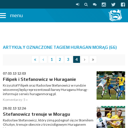
menu
ARTYKUŁY OZNACZONE TAGIEM HURAGAN MORĄG (66)
1
2
3
4
07.03.13 12:03
Filipek i Stefanowicz w Huraganie
Krzysztof Filipek oraz Radosław Stefanowicz w rundzie
wiosennej będą reprezentowali barwy Huraganu Morąg -
informuje serwis huraganmorag.pl.
Komentarzy: 5 »
28.02.13 12:26
Stefanowicz trenuje w Morągu
Radosław Stefanowicz, który zimą pożegnał się ze Stomilem
Olsztyn, trenuje obecnie z trzecioligowym Huraganem