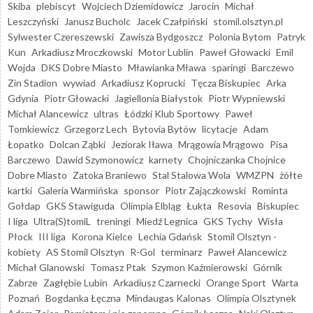
Skiba
plebiscyt
Wojciech Dziemidowicz
Jarocin
Michał
Leszczyński
Janusz Bucholc
Jacek Czałpiński
stomil.olsztyn.pl
Sylwester Czereszewski
Zawisza Bydgoszcz
Polonia Bytom
Patryk
Kun
Arkadiusz Mroczkowski
Motor Lublin
Paweł Głowacki
Emil
Wojda
DKS Dobre Miasto
Mławianka Mława
sparingi
Barczewo
Zin Stadion
wywiad
Arkadiusz Koprucki
Tęcza Biskupiec
Arka
Gdynia
Piotr Głowacki
Jagiellonia Białystok
Piotr Wypniewski
Michał Alancewicz
ultras
Łódzki Klub Sportowy
Paweł
Tomkiewicz
Grzegorz Lech
Bytovia Bytów
licytacje
Adam
Łopatko
Dolcan Ząbki
Jeziorak Iława
Mrągowia Mrągowo
Pisa
Barczewo
Dawid Szymonowicz
karnety
Chojniczanka Chojnice
Dobre Miasto
Zatoka Braniewo
Stal Stalowa Wola
WMZPN
żółte
kartki
Galeria Warmińska
sponsor
Piotr Zajączkowski
Rominta
Gołdap
GKS Stawiguda
Olimpia Elbląg
Łukta
Resovia
Biskupiec
I liga
Ultra(S)tomiL
treningi
Miedź Legnica
GKS Tychy
Wisła
Płock
III liga
Korona Kielce
Lechia Gdańsk
Stomil Olsztyn -
kobiety
AS Stomil Olsztyn
R-Gol
terminarz
Paweł Alancewicz
Michał Glanowski
Tomasz Ptak
Szymon Kaźmierowski
Górnik
Zabrze
Zagłębie Lubin
Arkadiusz Czarnecki
Orange Sport
Warta
Poznań
Bogdanka Łęczna
Mindaugas Kalonas
Olimpia Olsztynek