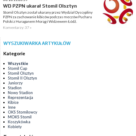
WD PZPN ukarał Stomil Olsztyn
Stomil Olsztyn został ukarany przez Wydział Dyscypliny
PZPN za zachowanie kibiców podczas meczów Pucharu
Polski z Huraganem Morąg i Widzewem Łódź.
Komentarzy: 37 »
WYSZUKIWARKA ARTYKUŁÓW
Kategorie
Wszystkie
Stomil Cup
Stomil Olsztyn
Stomil II Olsztyn
Juniorzy
Stadion
Nowy Stadion
Reprezentacja
Kibice
Inne
OKS Stomilowcy
MOKS Stomil
Koszykówka
Kobiety