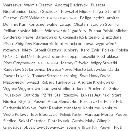
Warszawa
Warmia Olsztyn
Andrzej Biedrzycki
Puszcza
Niepołomice
Łukasz Suchocki
Krzysztof Filipek
II liga
Stomil II
Olsztyn
GKS Wikielec
IV liga
sędzia
arbiter
Bartosz Bartkowski
Dominik Kun
kontuzje
walne
zarząd
Olsztyn
stadion Stomilu
Pelikan Łowicz
kibice
Widzew Łódź
gadżety
Puchar Polski
Michał
Świderski
Paweł Baranowski
Okocimski KS Brzesko
Znicz Biała
Piska
Zbigniew Kaczmarek
konferencja prasowa
wypowiedź
rozmowa
bilety
Stomil Olsztyn - juniorzy
Karol Żwir
Polska
Polska
U-17
Daniel Michałowski
stomil-sklep.pl
koszulki
Ekstraklasa
Piotr Grzymowicz
Mamry Giżycko
Wigry Suwałki
Artur Aluszyk
Radosław Stefanowicz
Drwęca Nowe Miasto Lubawskie
Dajtki
Paweł Łukasik
Tomasz Strzelec
trening
Świt Nowy Dwór
Mazowiecki
wyjazd
Robert Tunkiewicz
Andrzej Królikowski
Vęgoria Węgorzewo
budowa stadionu
Jacek Płuciennik
Znicz
Pruszków
Ostróda
PZPN
Stal Rzeszów
Łukasz Jegliński
Start
Nidzica
Błękitni Pasym
Artur Siemaszko
Polska U-15
Mazur Ełk
Garbarnia Kraków
Rafał Remisz
transfery
konkursy
konkurs
Wisła Puławy
Igor Biedrzycki
Huragan Morąg
Pogoń
Polonia Pasłęk
Siedlce
Sokół Ostróda
Piotr Łysiak
Gutów Mały
Olimpia
Grudziądz
obóz przygotowawczy
sparing
Pasym
Piotr
Erwin Sak