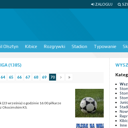
ZALOGUJ
SZ
l Olsztyn
Kibice
Rozgrywki
Stadion
Typowanie
Sk
IGA (1385)
WYSZ
Kateg
64
65
66
67
68
69
70
Wsz
Stom
Stom
Stomi
Juni
k (23 września) o godzinie 16:00 piłkarze
Stad
u z Okocimskim KS.
Nowy
Repr
Kibi
Inne