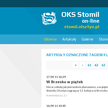
OKS Stomil
on-line
stomil.olsztyn.pl
Główna
Artykuły
Galerie
Stomi
ARTYKUŁY OZNACZONE TAGIEM II L
61
62
63
17.09.11 16:29
W Brzesku w piątek
Nie w sobotę jak pierwotnie planowano, a w piąte
Stomilu Olsztyn zagrają w 11. kolejce w Brzesk
Komentarzy: 2 »
16.09.11 10:45