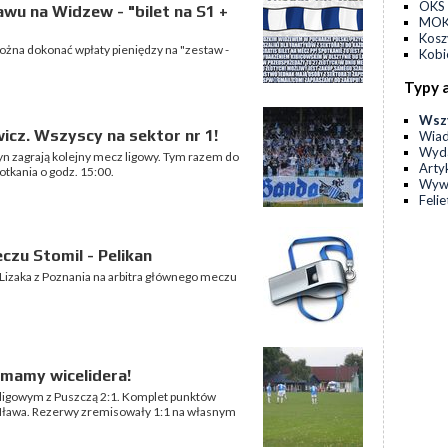
OKS 
wu na Widzew - "bilet na S1 +
MOKS
Kos
ożna dokonać wpłaty pieniędzy na "zestaw -
Kobi
Typy 
Wsz
icz. Wszyscy na sektor nr 1!
Wia
Wyda
tyn zagrają kolejny mecz ligowy. Tym razem do
Arty
otkania o godz. 15:00.
Wyw
Feli
zu Stomil - Pelikan
Lizaka z Poznania na arbitra głównego meczu
mamy wicelidera!
ligowym z Puszczą 2:1. Komplet punktów
a Iława. Rezerwy zremisowały 1:1 na własnym