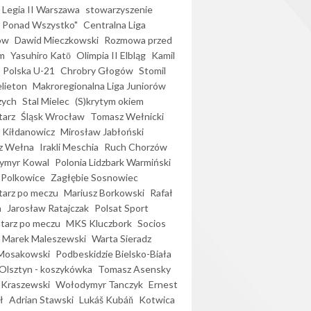
Legia II Warszawa
stowarzyszenie
l Ponad Wszystko"
Centralna Liga
ów
Dawid Mieczkowski
Rozmowa przed
m
Yasuhiro Katō
Olimpia II Elbląg
Kamil
Polska U-21
Chrobry Głogów
Stomil
elieton
Makroregionalna Liga Juniorów
zych
Stal Mielec
(S)krytym okiem
arz
Śląsk Wrocław
Tomasz Wełnicki
 Kiłdanowicz
Mirosław Jabłoński
z Wełna
Irakli Meschia
Ruch Chorzów
ymyr Kowal
Polonia Lidzbark Warmiński
 Polkowice
Zagłębie Sosnowiec
arz po meczu
Mariusz Borkowski
Rafał
a
Jarosław Ratajczak
Polsat Sport
arz po meczu
MKS Kluczbork
Socios
Marek Maleszewski
Warta Sieradz
Mosakowski
Podbeskidzie Bielsko-Biała
 Olsztyn - koszykówka
Tomasz Asensky
 Kraszewski
Wołodymyr Tanczyk
Ernest
ł
Adrian Stawski
Lukáš Kubáň
Kotwica