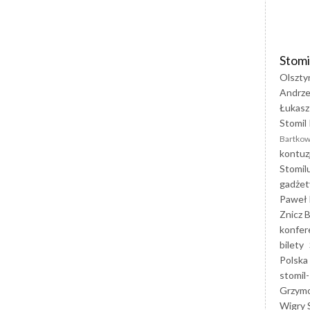
Stomi
Olszty
Andrze
Łukasz
Stomil 
Bartkow
kontuz
Stomil
gadżet
Paweł 
Znicz B
konfer
bilety
Polska
stomil-
Grzym
Wigry 