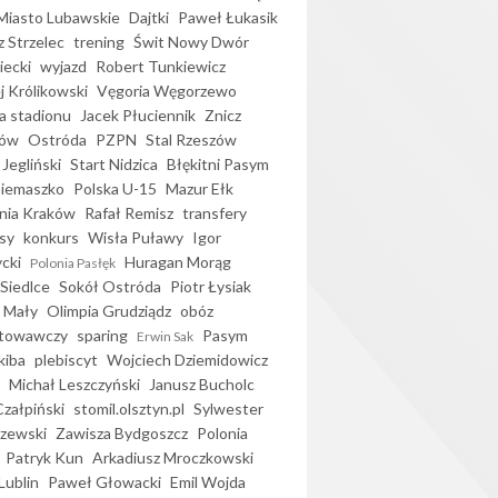
iasto Lubawskie
Dajtki
Paweł Łukasik
 Strzelec
trening
Świt Nowy Dwór
ecki
wyjazd
Robert Tunkiewicz
j Królikowski
Vęgoria Węgorzewo
 stadionu
Jacek Płuciennik
Znicz
ków
Ostróda
PZPN
Stal Rzeszów
Jegliński
Start Nidzica
Błękitni Pasym
Siemaszko
Polska U-15
Mazur Ełk
nia Kraków
Rafał Remisz
transfery
sy
konkurs
Wisła Puławy
Igor
ycki
Huragan Morąg
Polonia Pasłęk
Siedlce
Sokół Ostróda
Piotr Łysiak
 Mały
Olimpia Grudziądz
obóz
otowawczy
sparing
Pasym
Erwin Sak
kiba
plebiscyt
Wojciech Dziemidowicz
Michał Leszczyński
Janusz Bucholc
Czałpiński
stomil.olsztyn.pl
Sylwester
zewski
Zawisza Bydgoszcz
Polonia
Patryk Kun
Arkadiusz Mroczkowski
Lublin
Paweł Głowacki
Emil Wojda