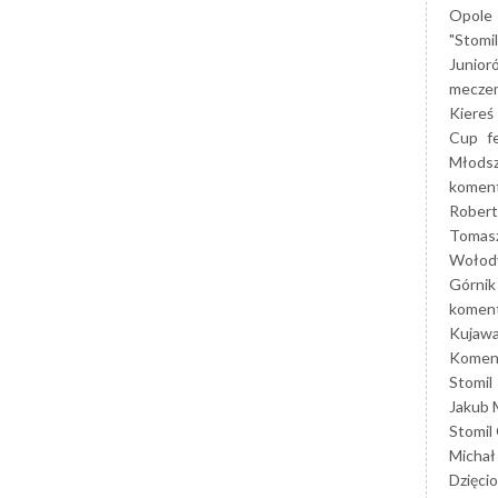
Opole
"Stomi
Junior
mecze
Kiereś
Cup
f
Młods
koment
Robert
Tomas
Wołod
Górnik
koment
Kujaw
Koment
Stomil
Jakub 
Stomil
Michał
Dzięcio