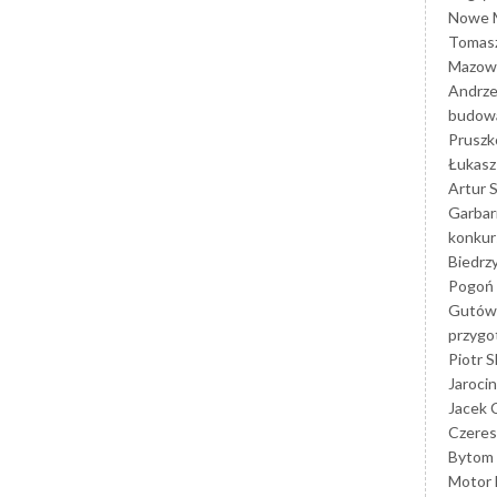
Nowe M
Tomasz
Mazowi
Andrze
budowa
Prusz
Łukasz 
Artur 
Garbar
konkur
Biedrz
Pogoń 
Gutów
przyg
Piotr S
Jarocin
Jacek 
Czeres
Bytom
Motor 