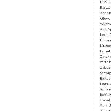
DKS Do
Barcz
Kopruc
Głowa
Wypni
Klub S
Lech
Dolcan
Mrągo
karnet
Zatoka
żółte k
Zającz
Stawig
Biskup
Legnic
Korona
kobiet
Paweł 
Ptak
Zagłęb