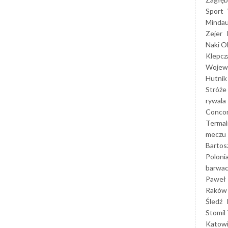
Sport
Mindau
Zejer
Naki O
Klepcz
Wojewó
Hutnik
Stróże
rywala
Concor
Termal
meczu
Bartos
Poloni
barwac
Paweł 
Raków
Śledź
Stomil 
Katow