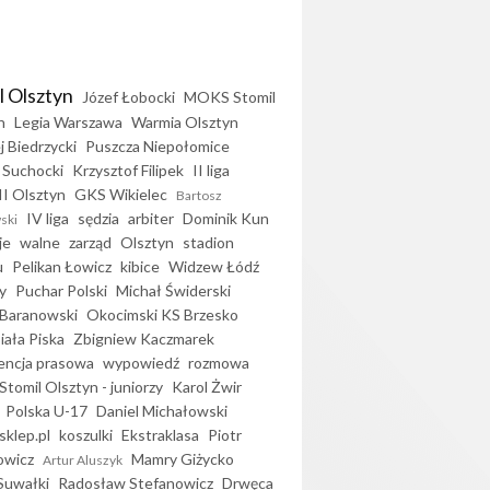
l Olsztyn
Józef Łobocki
MOKS Stomil
n
Legia Warszawa
Warmia Olsztyn
j Biedrzycki
Puszcza Niepołomice
 Suchocki
Krzysztof Filipek
II liga
II Olsztyn
GKS Wikielec
Bartosz
IV liga
sędzia
arbiter
Dominik Kun
ski
je
walne
zarząd
Olsztyn
stadion
u
Pelikan Łowicz
kibice
Widzew Łódź
y
Puchar Polski
Michał Świderski
Baranowski
Okocimski KS Brzesko
iała Piska
Zbigniew Kaczmarek
encja prasowa
wypowiedź
rozmowa
Stomil Olsztyn - juniorzy
Karol Żwir
Polska U-17
Daniel Michałowski
sklep.pl
koszulki
Ekstraklasa
Piotr
owicz
Mamry Giżycko
Artur Aluszyk
Suwałki
Radosław Stefanowicz
Drwęca