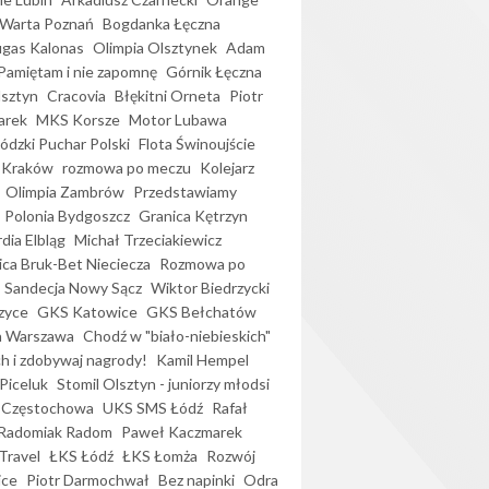
Warta Poznań
Bogdanka Łęczna
gas Kalonas
Olimpia Olsztynek
Adam
Pamiętam i nie zapomnę
Górnik Łęczna
lsztyn
Cracovia
Błękitni Orneta
Piotr
arek
MKS Korsze
Motor Lubawa
dzki Puchar Polski
Flota Świnoujście
 Kraków
rozmowa po meczu
Kolejarz
Olimpia Zambrów
Przedstawiamy
Polonia Bydgoszcz
Granica Kętrzyn
dia Elbląg
Michał Trzeciakiewicz
ica Bruk-Bet Nieciecza
Rozmowa po
Sandecja Nowy Sącz
Wiktor Biedrzycki
zyce
GKS Katowice
GKS Bełchatów
a Warszawa
Chodź w "biało-niebieskich"
h i zdobywaj nagrody!
Kamil Hempel
Piceluk
Stomil Olsztyn - juniorzy młodsi
 Częstochowa
UKS SMS Łódź
Rafał
Radomiak Radom
Paweł Kaczmarek
Travel
ŁKS Łódź
ŁKS Łomża
Rozwój
ice
Piotr Darmochwał
Bez napinki
Odra