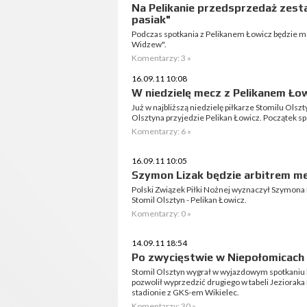
Na Pelikanie przedsprzedaż zesta
pasiak"
Podczas spotkania z Pelikanem Łowicz będzie m
Widzew".
Komentarzy: 3 »
16.09.11 10:08
W niedzielę mecz z Pelikanem Łow
Już w najbliższą niedzielę piłkarze Stomilu Olsz
Olsztyna przyjedzie Pelikan Łowicz. Początek sp
Komentarzy: 6 »
16.09.11 10:05
Szymon Lizak będzie arbitrem mec
Polski Związek Piłki Nożnej wyznaczył Szymona 
Stomil Olsztyn - Pelikan Łowicz.
Komentarzy: 0 »
14.09.11 18:54
Po zwycięstwie w Niepołomicach 
Stomil Olsztyn wygrał w wyjazdowym spotkaniu 
pozwolił wyprzedzić drugiego w tabeli Jeziorak
stadionie z GKS-em Wikielec.
Komentarzy: 30 »