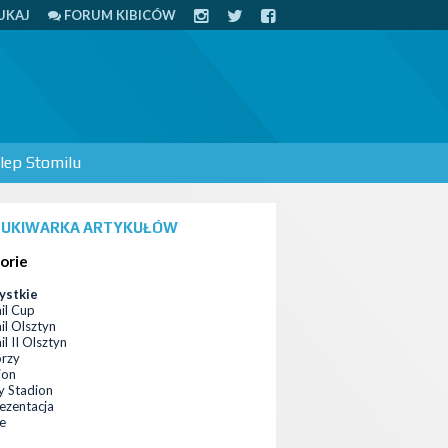
UKAJ
FORUM KIBICÓW
lep Stomilu
UKIWARKA ARTYKUŁÓW
orie
ystkie
il Cup
il Olsztyn
l II Olsztyn
orzy
ion
 Stadion
ezentacja
ce