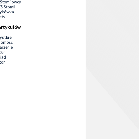
Stomilowcy
 Stomil
zykówka
ety
artykułów
ystkie
domość
rzenie
kuł
iad
eton