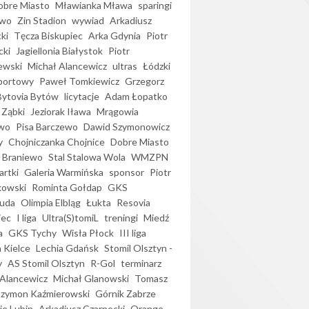
bre Miasto
Mławianka Mława
sparingi
ewo
Zin Stadion
wywiad
Arkadiusz
ki
Tęcza Biskupiec
Arka Gdynia
Piotr
cki
Jagiellonia Białystok
Piotr
ewski
Michał Alancewicz
ultras
Łódzki
portowy
Paweł Tomkiewicz
Grzegorz
Bytovia Bytów
licytacje
Adam Łopatko
 Ząbki
Jeziorak Iława
Mrągowia
wo
Pisa Barczewo
Dawid Szymonowicz
y
Chojniczanka Chojnice
Dobre Miasto
 Braniewo
Stal Stalowa Wola
WMZPN
artki
Galeria Warmińska
sponsor
Piotr
kowski
Rominta Gołdap
GKS
uda
Olimpia Elbląg
Łukta
Resovia
iec
I liga
Ultra(S)tomiL
treningi
Miedź
a
GKS Tychy
Wisła Płock
III liga
 Kielce
Lechia Gdańsk
Stomil Olsztyn -
y
AS Stomil Olsztyn
R-Gol
terminarz
Alancewicz
Michał Glanowski
Tomasz
Szymon Kaźmierowski
Górnik Zabrze
ie Lubin
Arkadiusz Czarnecki
Orange