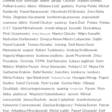
Dominik Kun
kontuzje
walne
zarząd
Olsztyn
stadion Stomilu
Pelikan Łowicz
kibice
Widzew Łódź
gadżety
Puchar Polski
Michał
Świderski
Paweł Baranowski
Okocimski KS Brzesko
Znicz Biała
Piska
Zbigniew Kaczmarek
konferencja prasowa
wypowiedź
rozmowa
bilety
Stomil Olsztyn - juniorzy
Karol Żwir
Polska
Polska
U-17
Daniel Michałowski
stomil-sklep.pl
koszulki
Ekstraklasa
Piotr Grzymowicz
Mamry Giżycko
Wigry Suwałki
Artur Aluszyk
Radosław Stefanowicz
Drwęca Nowe Miasto Lubawskie
Dajtki
Paweł Łukasik
Tomasz Strzelec
trening
Świt Nowy Dwór
Mazowiecki
wyjazd
Robert Tunkiewicz
Andrzej Królikowski
Vęgoria Węgorzewo
budowa stadionu
Jacek Płuciennik
Znicz
Pruszków
Ostróda
PZPN
Stal Rzeszów
Łukasz Jegliński
Start
Nidzica
Błękitni Pasym
Artur Siemaszko
Polska U-15
Mazur Ełk
Garbarnia Kraków
Rafał Remisz
transfery
konkursy
konkurs
Wisła Puławy
Igor Biedrzycki
Huragan Morąg
Pogoń
Polonia Pasłęk
Siedlce
Sokół Ostróda
Piotr Łysiak
Gutów Mały
Olimpia
Grudziądz
obóz przygotowawczy
sparing
Pasym
Piotr
Erwin Sak
Skiba
plebiscyt
Wojciech Dziemidowicz
Jarocin
Michał
Leszczyński
Janusz Bucholc
Jacek Czałpiński
stomil.olsztyn.pl
Sylwester Czereszewski
Zawisza Bydgoszcz
Polonia Bytom
Patryk
Kun
Arkadiusz Mroczkowski
Motor Lublin
Paweł Głowacki
Emil