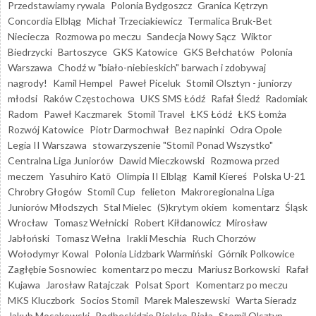
Przedstawiamy rywala
Polonia Bydgoszcz
Granica Kętrzyn
Concordia Elbląg
Michał Trzeciakiewicz
Termalica Bruk-Bet
Nieciecza
Rozmowa po meczu
Sandecja Nowy Sącz
Wiktor
Biedrzycki
Bartoszyce
GKS Katowice
GKS Bełchatów
Polonia
Warszawa
Chodź w "biało-niebieskich" barwach i zdobywaj
nagrody!
Kamil Hempel
Paweł Piceluk
Stomil Olsztyn - juniorzy
młodsi
Raków Częstochowa
UKS SMS Łódź
Rafał Śledź
Radomiak
Radom
Paweł Kaczmarek
Stomil Travel
ŁKS Łódź
ŁKS Łomża
Rozwój Katowice
Piotr Darmochwał
Bez napinki
Odra Opole
Legia II Warszawa
stowarzyszenie "Stomil Ponad Wszystko"
Centralna Liga Juniorów
Dawid Mieczkowski
Rozmowa przed
meczem
Yasuhiro Katō
Olimpia II Elbląg
Kamil Kiereś
Polska U-21
Chrobry Głogów
Stomil Cup
felieton
Makroregionalna Liga
Juniorów Młodszych
Stal Mielec
(S)krytym okiem
komentarz
Śląsk
Wrocław
Tomasz Wełnicki
Robert Kiłdanowicz
Mirosław
Jabłoński
Tomasz Wełna
Irakli Meschia
Ruch Chorzów
Wołodymyr Kowal
Polonia Lidzbark Warmiński
Górnik Polkowice
Zagłębie Sosnowiec
komentarz po meczu
Mariusz Borkowski
Rafał
Kujawa
Jarosław Ratajczak
Polsat Sport
Komentarz po meczu
MKS Kluczbork
Socios Stomil
Marek Maleszewski
Warta Sieradz
Jakub Mosakowski
Podbeskidzie Bielsko-Biała
Stomil Olsztyn -