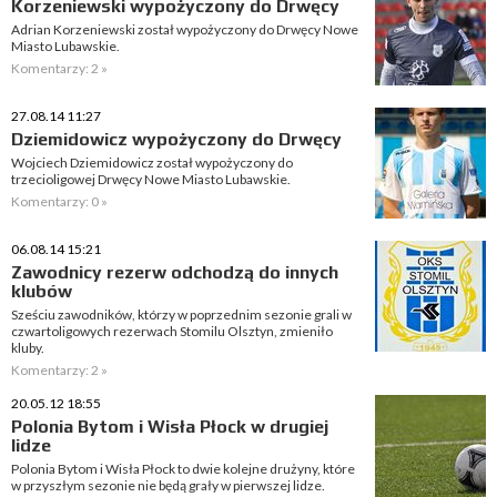
Korzeniewski wypożyczony do Drwęcy
Adrian Korzeniewski został wypożyczony do Drwęcy Nowe
Miasto Lubawskie.
Komentarzy: 2 »
27.08.14 11:27
Dziemidowicz wypożyczony do Drwęcy
Wojciech Dziemidowicz został wypożyczony do
trzecioligowej Drwęcy Nowe Miasto Lubawskie.
Komentarzy: 0 »
06.08.14 15:21
Zawodnicy rezerw odchodzą do innych
klubów
Sześciu zawodników, którzy w poprzednim sezonie grali w
czwartoligowych rezerwach Stomilu Olsztyn, zmieniło
kluby.
Komentarzy: 2 »
20.05.12 18:55
Polonia Bytom i Wisła Płock w drugiej
lidze
Polonia Bytom i Wisła Płock to dwie kolejne drużyny, które
w przyszłym sezonie nie będą grały w pierwszej lidze.