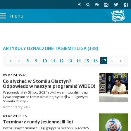
menu
ARTYKUŁY OZNACZONE TAGIEM III LIGA (338)
8
9
10
11
12
13
14
15
16
17
09.07.24 06:45
Co słychać w Stomilu Olsztyn?
Odpowiedź w naszym programie! WIDEO!
W poniedziałek (8 lipca 2024 roku) wyemitowaliśmy na
żywo program na temat aktualnej sytuacji w III-ligowym
Stomilu Olsztyn.
Komentarzy: 60 »
04.07.24 13:18
Terminarz rundy jesiennej III ligi
Poznaliśmy terminarz III ligi grupy I na sezon 2024/2025.