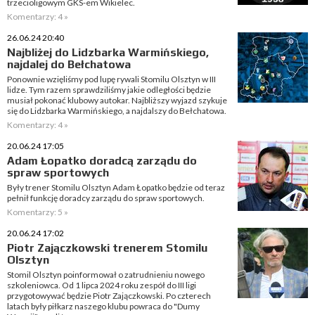
trzecioligowym GKS-em Wikielec.
Komentarzy: 4 »
26.06.24 20:40
Najbliżej do Lidzbarka Warmińskiego,
najdalej do Bełchatowa
Ponownie wzięliśmy pod lupę rywali Stomilu Olsztyn w III
lidze. Tym razem sprawdziliśmy jakie odległości będzie
musiał pokonać klubowy autokar. Najbliższy wyjazd szykuje
się do Lidzbarka Warmińskiego, a najdalszy do Bełchatowa.
Komentarzy: 4 »
20.06.24 17:05
Adam Łopatko doradcą zarządu do
spraw sportowych
Były trener Stomilu Olsztyn Adam Łopatko będzie od teraz
pełnił funkcję doradcy zarządu do spraw sportowych.
Komentarzy: 5 »
20.06.24 17:02
Piotr Zajączkowski trenerem Stomilu
Olsztyn
Stomil Olsztyn poinformował o zatrudnieniu nowego
szkoleniowca. Od 1 lipca 2024 roku zespół do III ligi
przygotowywać będzie Piotr Zajączkowski. Po czterech
latach były piłkarz naszego klubu powraca do "Dumy