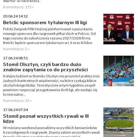
Warmii" w roli trenera.
Komentarzy: 125 »
20.06.24 14:12
Betclic sponsorem tytularnym III ligi
Polski Związek Piłki Nożnej poinformował o pozyskaniu
nowego sponsora dla rozgrywek piłkarskich w Polsce. Od
tego sezonu do zakończenia sezonu 2027/2028 firma
Betclic będzie sponsorem tytularnym w I, II oraz III lidze.
Komentarzy: 5 »
17.06.24 08:51
Stomil Olsztyn, czyli bardzo dużo
znaków zapytania co do przyszłości
Kolejny tydzień w Stomilu Olsztyn nie przyniósł praktycznie
żadnych konkretnych wiadomości, na które czekają kibice
olsztyńskiego klubu. Teoretycznie w tym tygodniu zespół
powinien rozpocząć przygotowania do III ligi, ale wydaje się
to nierealne...
Komentarzy: 32 »
17.06.24 07:34
Stomil poznał wszystkich rywali w III
lidze
W miniony weekend poznaliśmy wszystkich beniaminków
trzecioligowych rozgrywek. Znamy zatem wszystkich rywali
Stomilu Olsztyn w nadchodzącym sezonie III ligi.