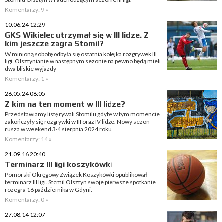
Komentarzy: 9 »
10.06.24 12:29
GKS Wikielec utrzymał się w III lidze. Z
kim jeszcze zagra Stomil?
W minioną sobotę odbyła się ostatnia kolejka rozgrywek III
ligi. Olsztynianie w następnym sezonie na pewno będą mieli
dwa bliskie wyjazdy.
Komentarzy: 1 »
26.05.24 08:05
Z kim na ten moment w III lidze?
Przedstawiamy listę rywali Stomilu gdyby w tym momencie
zakończyły się rozgrywki w III oraz IV lidze. Nowy sezon
rusza w weekend 3-4 sierpnia 2024 roku.
Komentarzy: 14 »
21.09.16 20:40
Terminarz III ligi koszykówki
Pomorski Okręgowy Związek Koszykówki opublikował
terminarz III ligi. Stomil Olsztyn swoje pierwsze spotkanie
rozegra 16 października w Gdyni.
Komentarzy: 0 »
27.08.14 12:07