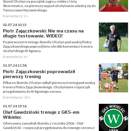
Stomil Olsztyn na początek zagra u siebie z Unią
Skierniewice, na pierwszy wyjazd olsztynianie udadzą się do
Tomaszowa Mazowieckiego.
Komentarzy: 2 »
02.07.24 10:15
Piotr Zajączkowski: Nie ma czasu na
długie testowanie. WIDEO!
Po pierwszym treningu Stomilu Olsztyn pod wodzą Piotra
Zajączkowskiego poprosiliśmy o krótki komentarz trenera
olsztyńskiego III-ligowca.
Komentarzy: 6 »
01.07.24 21:58
Piotr Zajączkowski poprowadził
pierwszy trening
Piłkarze Stomilu Olsztyn odbyli pierwszy trening pod wodzą
trenera Piotra Zajączkowskiego. Olsztynianie rozpoczęli
przygotowania do III-ligowego sezonu.
Komentarzy: 10 »
01.07.24 19:16
Olaf Gawdziński trenuje z GKS-em
Wikielec
Ofensywny zawodnik Stomilu z rocznika 2006 - Olaf
Gawdziński - rozpoczął przygotowania do nowego sezonu z