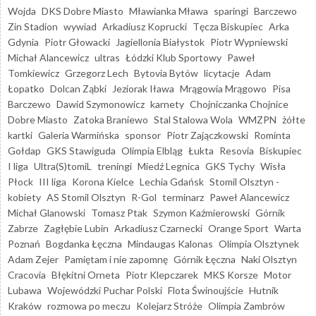
Wojda
DKS Dobre Miasto
Mławianka Mława
sparingi
Barczewo
Zin Stadion
wywiad
Arkadiusz Koprucki
Tęcza Biskupiec
Arka
Gdynia
Piotr Głowacki
Jagiellonia Białystok
Piotr Wypniewski
Michał Alancewicz
ultras
Łódzki Klub Sportowy
Paweł
Tomkiewicz
Grzegorz Lech
Bytovia Bytów
licytacje
Adam
Łopatko
Dolcan Ząbki
Jeziorak Iława
Mrągowia Mrągowo
Pisa
Barczewo
Dawid Szymonowicz
karnety
Chojniczanka Chojnice
Dobre Miasto
Zatoka Braniewo
Stal Stalowa Wola
WMZPN
żółte
kartki
Galeria Warmińska
sponsor
Piotr Zajączkowski
Rominta
Gołdap
GKS Stawiguda
Olimpia Elbląg
Łukta
Resovia
Biskupiec
I liga
Ultra(S)tomiL
treningi
Miedź Legnica
GKS Tychy
Wisła
Płock
III liga
Korona Kielce
Lechia Gdańsk
Stomil Olsztyn -
kobiety
AS Stomil Olsztyn
R-Gol
terminarz
Paweł Alancewicz
Michał Glanowski
Tomasz Ptak
Szymon Kaźmierowski
Górnik
Zabrze
Zagłębie Lubin
Arkadiusz Czarnecki
Orange Sport
Warta
Poznań
Bogdanka Łęczna
Mindaugas Kalonas
Olimpia Olsztynek
Adam Zejer
Pamiętam i nie zapomnę
Górnik Łęczna
Naki Olsztyn
Cracovia
Błękitni Orneta
Piotr Klepczarek
MKS Korsze
Motor
Lubawa
Wojewódzki Puchar Polski
Flota Świnoujście
Hutnik
Kraków
rozmowa po meczu
Kolejarz Stróże
Olimpia Zambrów