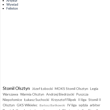
Artykuł
Wywiad
Felieton
Stomil Olsztyn
Józef Łobocki
MOKS Stomil Olsztyn
Legia
Warszawa
Warmia Olsztyn
Andrzej Biedrzycki
Puszcza
Niepołomice
Łukasz Suchocki
Krzysztof Filipek
II liga
Stomil II
Olsztyn
GKS Wikielec
IV liga
sędzia
arbiter
Bartosz Bartkowski