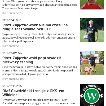
Stomil Olsztyn na początek zagra u siebie z Unią
Skierniewice, na pierwszy wyjazd olsztynianie udadzą się do
Tomaszowa Mazowieckiego.
Komentarzy: 2 »
02.07.24 10:15
Piotr Zajączkowski: Nie ma czasu na
długie testowanie. WIDEO!
Po pierwszym treningu Stomilu Olsztyn pod wodzą Piotra
Zajączkowskiego poprosiliśmy o krótki komentarz trenera
olsztyńskiego III-ligowca.
Komentarzy: 6 »
01.07.24 21:58
Piotr Zajączkowski poprowadził
pierwszy trening
Piłkarze Stomilu Olsztyn odbyli pierwszy trening pod wodzą
trenera Piotra Zajączkowskiego. Olsztynianie rozpoczęli
przygotowania do III-ligowego sezonu.
Komentarzy: 10 »
01.07.24 19:16
Olaf Gawdziński trenuje z GKS-em
Wikielec
Ofensywny zawodnik Stomilu z rocznika 2006 - Olaf
Gawdziński - rozpoczął przygotowania do nowego sezonu z