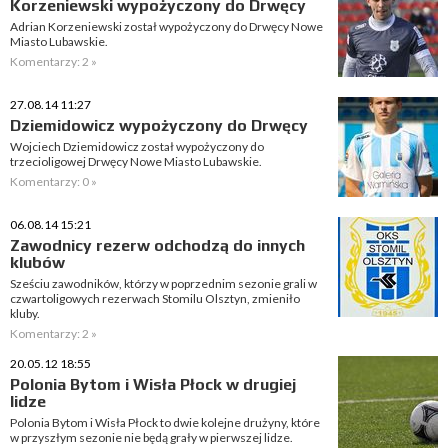
Korzeniewski wypożyczony do Drwęcy
Adrian Korzeniewski został wypożyczony do Drwęcy Nowe
Miasto Lubawskie.
Komentarzy: 2 »
27.08.14 11:27
Dziemidowicz wypożyczony do Drwęcy
Wojciech Dziemidowicz został wypożyczony do
trzecioligowej Drwęcy Nowe Miasto Lubawskie.
Komentarzy: 0 »
06.08.14 15:21
Zawodnicy rezerw odchodzą do innych
klubów
Sześciu zawodników, którzy w poprzednim sezonie grali w
czwartoligowych rezerwach Stomilu Olsztyn, zmieniło
kluby.
Komentarzy: 2 »
20.05.12 18:55
Polonia Bytom i Wisła Płock w drugiej
lidze
Polonia Bytom i Wisła Płock to dwie kolejne drużyny, które
w przyszłym sezonie nie będą grały w pierwszej lidze.