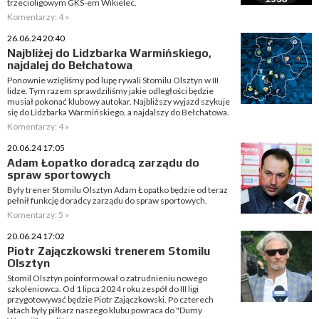
trzecioligowym GKS-em Wikielec.
Komentarzy: 4 »
26.06.24 20:40
Najbliżej do Lidzbarka Warmińskiego,
najdalej do Bełchatowa
Ponownie wzięliśmy pod lupę rywali Stomilu Olsztyn w III
lidze. Tym razem sprawdziliśmy jakie odległości będzie
musiał pokonać klubowy autokar. Najbliższy wyjazd szykuje
się do Lidzbarka Warmińskiego, a najdalszy do Bełchatowa.
Komentarzy: 4 »
20.06.24 17:05
Adam Łopatko doradcą zarządu do
spraw sportowych
Były trener Stomilu Olsztyn Adam Łopatko będzie od teraz
pełnił funkcję doradcy zarządu do spraw sportowych.
Komentarzy: 5 »
20.06.24 17:02
Piotr Zajączkowski trenerem Stomilu
Olsztyn
Stomil Olsztyn poinformował o zatrudnieniu nowego
szkoleniowca. Od 1 lipca 2024 roku zespół do III ligi
przygotowywać będzie Piotr Zajączkowski. Po czterech
latach były piłkarz naszego klubu powraca do "Dumy