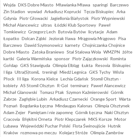
Wojda
DKS Dobre Miasto
Mławianka Mława
sparingi
Barczewo
Zin Stadion
wywiad
Arkadiusz Koprucki
Tęcza Biskupiec
Arka
Gdynia
Piotr Głowacki
Jagiellonia Białystok
Piotr Wypniewski
Michał Alancewicz
ultras
Łódzki Klub Sportowy
Paweł
Tomkiewicz
Grzegorz Lech
Bytovia Bytów
licytacje
Adam
Łopatko
Dolcan Ząbki
Jeziorak Iława
Mrągowia Mrągowo
Pisa
Barczewo
Dawid Szymonowicz
karnety
Chojniczanka Chojnice
Dobre Miasto
Zatoka Braniewo
Stal Stalowa Wola
WMZPN
żółte
kartki
Galeria Warmińska
sponsor
Piotr Zajączkowski
Rominta
Gołdap
GKS Stawiguda
Olimpia Elbląg
Łukta
Resovia
Biskupiec
I liga
Ultra(S)tomiL
treningi
Miedź Legnica
GKS Tychy
Wisła
Płock
III liga
Korona Kielce
Lechia Gdańsk
Stomil Olsztyn -
kobiety
AS Stomil Olsztyn
R-Gol
terminarz
Paweł Alancewicz
Michał Glanowski
Tomasz Ptak
Szymon Kaźmierowski
Górnik
Zabrze
Zagłębie Lubin
Arkadiusz Czarnecki
Orange Sport
Warta
Poznań
Bogdanka Łęczna
Mindaugas Kalonas
Olimpia Olsztynek
Adam Zejer
Pamiętam i nie zapomnę
Górnik Łęczna
Naki Olsztyn
Cracovia
Błękitni Orneta
Piotr Klepczarek
MKS Korsze
Motor
Lubawa
Wojewódzki Puchar Polski
Flota Świnoujście
Hutnik
Kraków
rozmowa po meczu
Kolejarz Stróże
Olimpia Zambrów