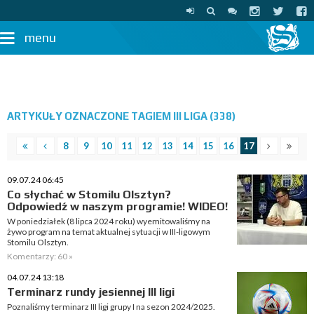
menu
ARTYKUŁY OZNACZONE TAGIEM III LIGA (338)
8
9
10
11
12
13
14
15
16
17
09.07.24 06:45
Co słychać w Stomilu Olsztyn?
Odpowiedź w naszym programie! WIDEO!
W poniedziałek (8 lipca 2024 roku) wyemitowaliśmy na
żywo program na temat aktualnej sytuacji w III-ligowym
Stomilu Olsztyn.
Komentarzy: 60 »
04.07.24 13:18
Terminarz rundy jesiennej III ligi
Poznaliśmy terminarz III ligi grupy I na sezon 2024/2025.