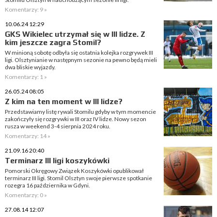
Komentarzy: 9 »
10.06.24 12:29
GKS Wikielec utrzymał się w III lidze. Z
kim jeszcze zagra Stomil?
W minioną sobotę odbyła się ostatnia kolejka rozgrywek III
ligi. Olsztynianie w następnym sezonie na pewno będą mieli
dwa bliskie wyjazdy.
Komentarzy: 1 »
26.05.24 08:05
Z kim na ten moment w III lidze?
Przedstawiamy listę rywali Stomilu gdyby w tym momencie
zakończyły się rozgrywki w III oraz IV lidze. Nowy sezon
rusza w weekend 3-4 sierpnia 2024 roku.
Komentarzy: 14 »
21.09.16 20:40
Terminarz III ligi koszykówki
Pomorski Okręgowy Związek Koszykówki opublikował
terminarz III ligi. Stomil Olsztyn swoje pierwsze spotkanie
rozegra 16 października w Gdyni.
Komentarzy: 0 »
27.08.14 12:07