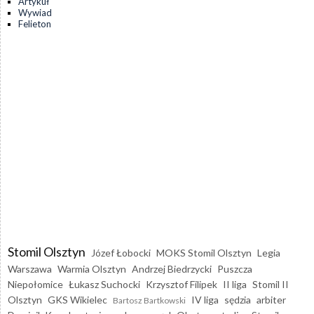
Artykuł
Wywiad
Felieton
Stomil Olsztyn
Józef Łobocki
MOKS Stomil Olsztyn
Legia
Warszawa
Warmia Olsztyn
Andrzej Biedrzycki
Puszcza
Niepołomice
Łukasz Suchocki
Krzysztof Filipek
II liga
Stomil II
Olsztyn
GKS Wikielec
IV liga
sędzia
arbiter
Bartosz Bartkowski