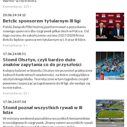
Warmii" w roli trenera.
Komentarzy: 125 »
20.06.24 14:12
Betclic sponsorem tytularnym III ligi
Polski Związek Piłki Nożnej poinformował o pozyskaniu
nowego sponsora dla rozgrywek piłkarskich w Polsce. Od
tego sezonu do zakończenia sezonu 2027/2028 firma
Betclic będzie sponsorem tytularnym w I, II oraz III lidze.
Komentarzy: 5 »
17.06.24 08:51
Stomil Olsztyn, czyli bardzo dużo
znaków zapytania co do przyszłości
Kolejny tydzień w Stomilu Olsztyn nie przyniósł praktycznie
żadnych konkretnych wiadomości, na które czekają kibice
olsztyńskiego klubu. Teoretycznie w tym tygodniu zespół
powinien rozpocząć przygotowania do III ligi, ale wydaje się
to nierealne...
Komentarzy: 32 »
17.06.24 07:34
Stomil poznał wszystkich rywali w III
lidze
W miniony weekend poznaliśmy wszystkich beniaminków
trzecioligowych rozgrywek. Znamy zatem wszystkich rywali
Stomilu Olsztyn w nadchodzącym sezonie III ligi.