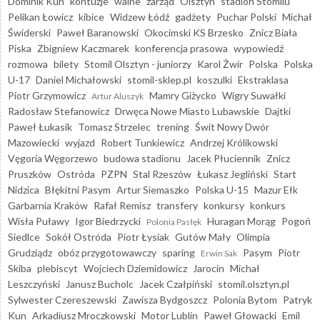
Dominik Kun
kontuzje
walne
zarząd
Olsztyn
stadion Stomilu
Pelikan Łowicz
kibice
Widzew Łódź
gadżety
Puchar Polski
Michał
Świderski
Paweł Baranowski
Okocimski KS Brzesko
Znicz Biała
Piska
Zbigniew Kaczmarek
konferencja prasowa
wypowiedź
rozmowa
bilety
Stomil Olsztyn - juniorzy
Karol Żwir
Polska
Polska
U-17
Daniel Michałowski
stomil-sklep.pl
koszulki
Ekstraklasa
Piotr Grzymowicz
Mamry Giżycko
Wigry Suwałki
Artur Aluszyk
Radosław Stefanowicz
Drwęca Nowe Miasto Lubawskie
Dajtki
Paweł Łukasik
Tomasz Strzelec
trening
Świt Nowy Dwór
Mazowiecki
wyjazd
Robert Tunkiewicz
Andrzej Królikowski
Vęgoria Węgorzewo
budowa stadionu
Jacek Płuciennik
Znicz
Pruszków
Ostróda
PZPN
Stal Rzeszów
Łukasz Jegliński
Start
Nidzica
Błękitni Pasym
Artur Siemaszko
Polska U-15
Mazur Ełk
Garbarnia Kraków
Rafał Remisz
transfery
konkursy
konkurs
Wisła Puławy
Igor Biedrzycki
Huragan Morąg
Pogoń
Polonia Pasłęk
Siedlce
Sokół Ostróda
Piotr Łysiak
Gutów Mały
Olimpia
Grudziądz
obóz przygotowawczy
sparing
Pasym
Piotr
Erwin Sak
Skiba
plebiscyt
Wojciech Dziemidowicz
Jarocin
Michał
Leszczyński
Janusz Bucholc
Jacek Czałpiński
stomil.olsztyn.pl
Sylwester Czereszewski
Zawisza Bydgoszcz
Polonia Bytom
Patryk
Kun
Arkadiusz Mroczkowski
Motor Lublin
Paweł Głowacki
Emil