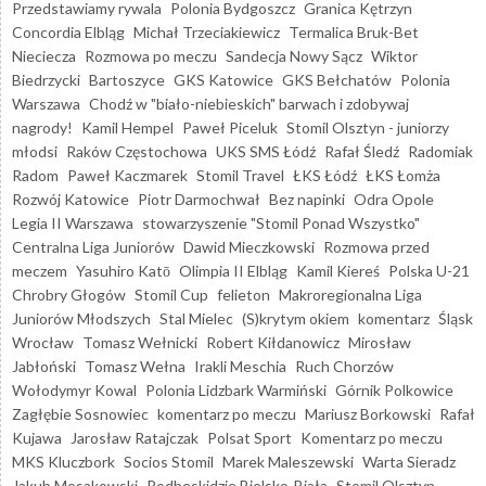
Przedstawiamy rywala
Polonia Bydgoszcz
Granica Kętrzyn
Concordia Elbląg
Michał Trzeciakiewicz
Termalica Bruk-Bet
Nieciecza
Rozmowa po meczu
Sandecja Nowy Sącz
Wiktor
Biedrzycki
Bartoszyce
GKS Katowice
GKS Bełchatów
Polonia
Warszawa
Chodź w "biało-niebieskich" barwach i zdobywaj
nagrody!
Kamil Hempel
Paweł Piceluk
Stomil Olsztyn - juniorzy
młodsi
Raków Częstochowa
UKS SMS Łódź
Rafał Śledź
Radomiak
Radom
Paweł Kaczmarek
Stomil Travel
ŁKS Łódź
ŁKS Łomża
Rozwój Katowice
Piotr Darmochwał
Bez napinki
Odra Opole
Legia II Warszawa
stowarzyszenie "Stomil Ponad Wszystko"
Centralna Liga Juniorów
Dawid Mieczkowski
Rozmowa przed
meczem
Yasuhiro Katō
Olimpia II Elbląg
Kamil Kiereś
Polska U-21
Chrobry Głogów
Stomil Cup
felieton
Makroregionalna Liga
Juniorów Młodszych
Stal Mielec
(S)krytym okiem
komentarz
Śląsk
Wrocław
Tomasz Wełnicki
Robert Kiłdanowicz
Mirosław
Jabłoński
Tomasz Wełna
Irakli Meschia
Ruch Chorzów
Wołodymyr Kowal
Polonia Lidzbark Warmiński
Górnik Polkowice
Zagłębie Sosnowiec
komentarz po meczu
Mariusz Borkowski
Rafał
Kujawa
Jarosław Ratajczak
Polsat Sport
Komentarz po meczu
MKS Kluczbork
Socios Stomil
Marek Maleszewski
Warta Sieradz
Jakub Mosakowski
Podbeskidzie Bielsko-Biała
Stomil Olsztyn -