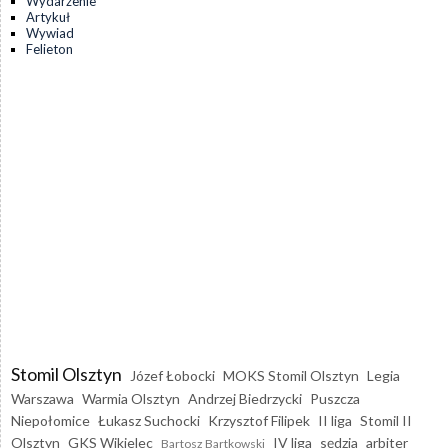
Wydarzenie
Artykuł
Wywiad
Felieton
Stomil Olsztyn
Józef Łobocki
MOKS Stomil Olsztyn
Legia
Warszawa
Warmia Olsztyn
Andrzej Biedrzycki
Puszcza
Niepołomice
Łukasz Suchocki
Krzysztof Filipek
II liga
Stomil II
Olsztyn
GKS Wikielec
IV liga
sędzia
arbiter
Bartosz Bartkowski