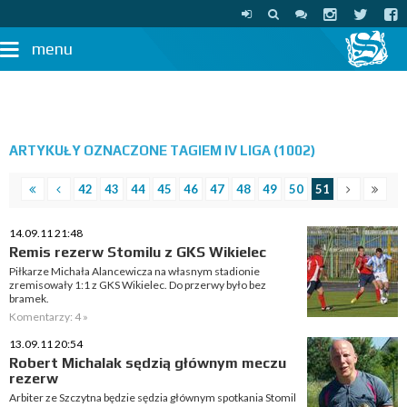
menu
ARTYKUŁY OZNACZONE TAGIEM IV LIGA (1002)
42
43
44
45
46
47
48
49
50
51
14.09.11 21:48
Remis rezerw Stomilu z GKS Wikielec
Piłkarze Michała Alancewicza na własnym stadionie
zremisowały 1:1 z GKS Wikielec. Do przerwy było bez
bramek.
Komentarzy: 4 »
13.09.11 20:54
Robert Michalak sędzią głównym meczu
rezerw
Arbiter ze Szczytna będzie sędzia głównym spotkania Stomil