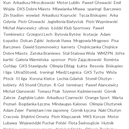
Kun
Arkadiusz Mroczkowski
Motor Lublin
Paweł Głowacki
Emil
Wojda
DKS Dobre Miasto
Mławianka Mława
sparingi
Barczewo
Zin Stadion
wywiad
Arkadiusz Koprucki
Tęcza Biskupiec
Arka
Gdynia
Piotr Głowacki
Jagiellonia Białystok
Piotr Wypniewski
Michał Alancewicz
ultras
Łódzki Klub Sportowy
Paweł
Tomkiewicz
Grzegorz Lech
Bytovia Bytów
licytacje
Adam
Łopatko
Dolcan Ząbki
Jeziorak Iława
Mrągowia Mrągowo
Pisa
Barczewo
Dawid Szymonowicz
karnety
Chojniczanka Chojnice
Dobre Miasto
Zatoka Braniewo
Stal Stalowa Wola
WMZPN
żółte
kartki
Galeria Warmińska
sponsor
Piotr Zajączkowski
Rominta
Gołdap
GKS Stawiguda
Olimpia Elbląg
Łukta
Resovia
Biskupiec
I liga
Ultra(S)tomiL
treningi
Miedź Legnica
GKS Tychy
Wisła
Płock
III liga
Korona Kielce
Lechia Gdańsk
Stomil Olsztyn -
kobiety
AS Stomil Olsztyn
R-Gol
terminarz
Paweł Alancewicz
Michał Glanowski
Tomasz Ptak
Szymon Kaźmierowski
Górnik
Zabrze
Zagłębie Lubin
Arkadiusz Czarnecki
Orange Sport
Warta
Poznań
Bogdanka Łęczna
Mindaugas Kalonas
Olimpia Olsztynek
Adam Zejer
Pamiętam i nie zapomnę
Górnik Łęczna
Naki Olsztyn
Cracovia
Błękitni Orneta
Piotr Klepczarek
MKS Korsze
Motor
Lubawa
Wojewódzki Puchar Polski
Flota Świnoujście
Hutnik