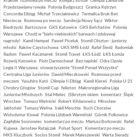
Kraków
rozmowa po meczu
Kolejarz Stróże
Olimpia Zambrów
Przedstawiamy rywala
Polonia Bydgoszcz
Granica Kętrzyn
Concordia Elbląg
Michał Trzeciakiewicz
Termalica Bruk-Bet
Nieciecza
Rozmowa po meczu
Sandecja Nowy Sącz
Wiktor
Biedrzycki
Bartoszyce
GKS Katowice
GKS Bełchatów
Polonia
Warszawa
Chodź w "biało-niebieskich" barwach i zdobywaj
nagrody!
Kamil Hempel
Paweł Piceluk
Stomil Olsztyn - juniorzy
młodsi
Raków Częstochowa
UKS SMS Łódź
Rafał Śledź
Radomiak
Radom
Paweł Kaczmarek
Stomil Travel
ŁKS Łódź
ŁKS Łomża
Rozwój Katowice
Piotr Darmochwał
Bez napinki
Odra Opole
Legia II Warszawa
stowarzyszenie "Stomil Ponad Wszystko"
Centralna Liga Juniorów
Dawid Mieczkowski
Rozmowa przed
meczem
Yasuhiro Katō
Olimpia II Elbląg
Kamil Kiereś
Polska U-21
Chrobry Głogów
Stomil Cup
felieton
Makroregionalna Liga
Juniorów Młodszych
Stal Mielec
(S)krytym okiem
komentarz
Śląsk
Wrocław
Tomasz Wełnicki
Robert Kiłdanowicz
Mirosław
Jabłoński
Tomasz Wełna
Irakli Meschia
Ruch Chorzów
Wołodymyr Kowal
Polonia Lidzbark Warmiński
Górnik Polkowice
Zagłębie Sosnowiec
komentarz po meczu
Mariusz Borkowski
Rafał
Kujawa
Jarosław Ratajczak
Polsat Sport
Komentarz po meczu
MKS Kluczbork
Socios Stomil
Marek Maleszewski
Warta Sieradz