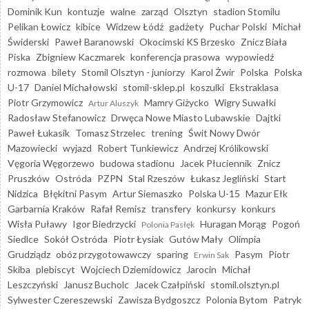
Dominik Kun
kontuzje
walne
zarząd
Olsztyn
stadion Stomilu
Pelikan Łowicz
kibice
Widzew Łódź
gadżety
Puchar Polski
Michał
Świderski
Paweł Baranowski
Okocimski KS Brzesko
Znicz Biała
Piska
Zbigniew Kaczmarek
konferencja prasowa
wypowiedź
rozmowa
bilety
Stomil Olsztyn - juniorzy
Karol Żwir
Polska
Polska
U-17
Daniel Michałowski
stomil-sklep.pl
koszulki
Ekstraklasa
Piotr Grzymowicz
Mamry Giżycko
Wigry Suwałki
Artur Aluszyk
Radosław Stefanowicz
Drwęca Nowe Miasto Lubawskie
Dajtki
Paweł Łukasik
Tomasz Strzelec
trening
Świt Nowy Dwór
Mazowiecki
wyjazd
Robert Tunkiewicz
Andrzej Królikowski
Vęgoria Węgorzewo
budowa stadionu
Jacek Płuciennik
Znicz
Pruszków
Ostróda
PZPN
Stal Rzeszów
Łukasz Jegliński
Start
Nidzica
Błękitni Pasym
Artur Siemaszko
Polska U-15
Mazur Ełk
Garbarnia Kraków
Rafał Remisz
transfery
konkursy
konkurs
Wisła Puławy
Igor Biedrzycki
Huragan Morąg
Pogoń
Polonia Pasłęk
Siedlce
Sokół Ostróda
Piotr Łysiak
Gutów Mały
Olimpia
Grudziądz
obóz przygotowawczy
sparing
Pasym
Piotr
Erwin Sak
Skiba
plebiscyt
Wojciech Dziemidowicz
Jarocin
Michał
Leszczyński
Janusz Bucholc
Jacek Czałpiński
stomil.olsztyn.pl
Sylwester Czereszewski
Zawisza Bydgoszcz
Polonia Bytom
Patryk