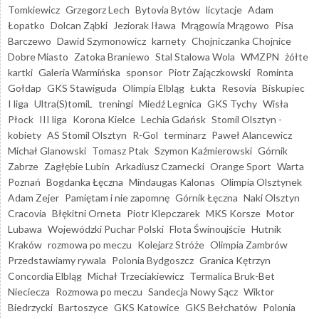
Tomkiewicz
Grzegorz Lech
Bytovia Bytów
licytacje
Adam
Łopatko
Dolcan Ząbki
Jeziorak Iława
Mrągowia Mrągowo
Pisa
Barczewo
Dawid Szymonowicz
karnety
Chojniczanka Chojnice
Dobre Miasto
Zatoka Braniewo
Stal Stalowa Wola
WMZPN
żółte
kartki
Galeria Warmińska
sponsor
Piotr Zajączkowski
Rominta
Gołdap
GKS Stawiguda
Olimpia Elbląg
Łukta
Resovia
Biskupiec
I liga
Ultra(S)tomiL
treningi
Miedź Legnica
GKS Tychy
Wisła
Płock
III liga
Korona Kielce
Lechia Gdańsk
Stomil Olsztyn -
kobiety
AS Stomil Olsztyn
R-Gol
terminarz
Paweł Alancewicz
Michał Glanowski
Tomasz Ptak
Szymon Kaźmierowski
Górnik
Zabrze
Zagłębie Lubin
Arkadiusz Czarnecki
Orange Sport
Warta
Poznań
Bogdanka Łęczna
Mindaugas Kalonas
Olimpia Olsztynek
Adam Zejer
Pamiętam i nie zapomnę
Górnik Łęczna
Naki Olsztyn
Cracovia
Błękitni Orneta
Piotr Klepczarek
MKS Korsze
Motor
Lubawa
Wojewódzki Puchar Polski
Flota Świnoujście
Hutnik
Kraków
rozmowa po meczu
Kolejarz Stróże
Olimpia Zambrów
Przedstawiamy rywala
Polonia Bydgoszcz
Granica Kętrzyn
Concordia Elbląg
Michał Trzeciakiewicz
Termalica Bruk-Bet
Nieciecza
Rozmowa po meczu
Sandecja Nowy Sącz
Wiktor
Biedrzycki
Bartoszyce
GKS Katowice
GKS Bełchatów
Polonia