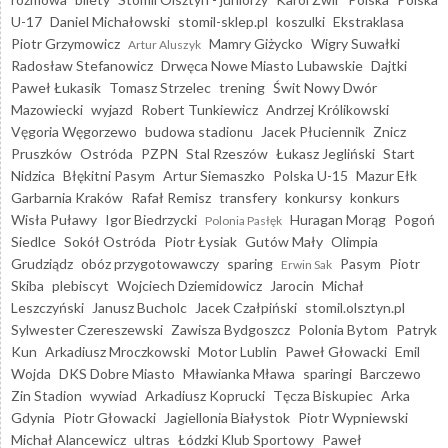
U-17
Daniel Michałowski
stomil-sklep.pl
koszulki
Ekstraklasa
Piotr Grzymowicz
Mamry Giżycko
Wigry Suwałki
Artur Aluszyk
Radosław Stefanowicz
Drwęca Nowe Miasto Lubawskie
Dajtki
Paweł Łukasik
Tomasz Strzelec
trening
Świt Nowy Dwór
Mazowiecki
wyjazd
Robert Tunkiewicz
Andrzej Królikowski
Vęgoria Węgorzewo
budowa stadionu
Jacek Płuciennik
Znicz
Pruszków
Ostróda
PZPN
Stal Rzeszów
Łukasz Jegliński
Start
Nidzica
Błękitni Pasym
Artur Siemaszko
Polska U-15
Mazur Ełk
Garbarnia Kraków
Rafał Remisz
transfery
konkursy
konkurs
Wisła Puławy
Igor Biedrzycki
Huragan Morąg
Pogoń
Polonia Pasłęk
Siedlce
Sokół Ostróda
Piotr Łysiak
Gutów Mały
Olimpia
Grudziądz
obóz przygotowawczy
sparing
Pasym
Piotr
Erwin Sak
Skiba
plebiscyt
Wojciech Dziemidowicz
Jarocin
Michał
Leszczyński
Janusz Bucholc
Jacek Czałpiński
stomil.olsztyn.pl
Sylwester Czereszewski
Zawisza Bydgoszcz
Polonia Bytom
Patryk
Kun
Arkadiusz Mroczkowski
Motor Lublin
Paweł Głowacki
Emil
Wojda
DKS Dobre Miasto
Mławianka Mława
sparingi
Barczewo
Zin Stadion
wywiad
Arkadiusz Koprucki
Tęcza Biskupiec
Arka
Gdynia
Piotr Głowacki
Jagiellonia Białystok
Piotr Wypniewski
Michał Alancewicz
ultras
Łódzki Klub Sportowy
Paweł