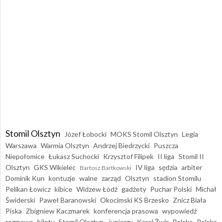
Stomil Olsztyn
Józef Łobocki
MOKS Stomil Olsztyn
Legia
Warszawa
Warmia Olsztyn
Andrzej Biedrzycki
Puszcza
Niepołomice
Łukasz Suchocki
Krzysztof Filipek
II liga
Stomil II
Olsztyn
GKS Wikielec
IV liga
sędzia
arbiter
Bartosz Bartkowski
Dominik Kun
kontuzje
walne
zarząd
Olsztyn
stadion Stomilu
Pelikan Łowicz
kibice
Widzew Łódź
gadżety
Puchar Polski
Michał
Świderski
Paweł Baranowski
Okocimski KS Brzesko
Znicz Biała
Piska
Zbigniew Kaczmarek
konferencja prasowa
wypowiedź
rozmowa
bilety
Stomil Olsztyn - juniorzy
Karol Żwir
Polska
Polska