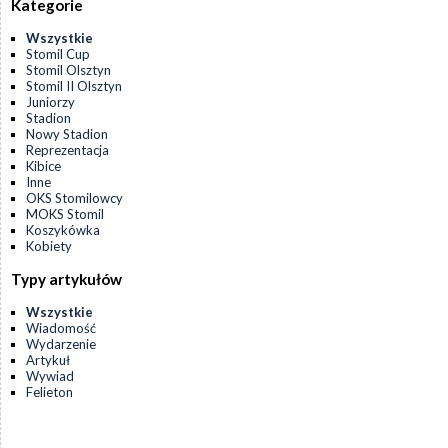
Kategorie
Wszystkie
Stomil Cup
Stomil Olsztyn
Stomil II Olsztyn
Juniorzy
Stadion
Nowy Stadion
Reprezentacja
Kibice
Inne
OKS Stomilowcy
MOKS Stomil
Koszykówka
Kobiety
Typy artykułów
Wszystkie
Wiadomość
Wydarzenie
Artykuł
Wywiad
Felieton