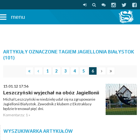
menu
ARTYKUŁY OZNACZONE TAGIEM JAGIELLONIA BIAŁYSTOK
(101)
1
2
3
4
5
6
15.01.12 17:56
Leszczyński wyjechał na obóz Jagiellonii
Michał Leszczyński w niedzielę udał się na zgrupowanie
Jagiellonii Białystok. Zawodnik z klubem z Ekstraklasy
będzie trenował pięć dni.
Komentarzy: 1 »
WYSZUKIWARKA ARTYKUŁÓW