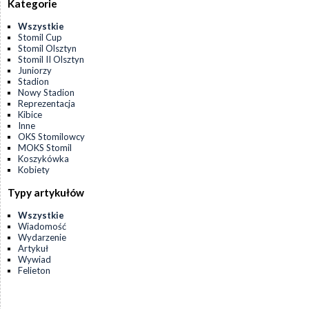
Kategorie
Wszystkie
Stomil Cup
Stomil Olsztyn
Stomil II Olsztyn
Juniorzy
Stadion
Nowy Stadion
Reprezentacja
Kibice
Inne
OKS Stomilowcy
MOKS Stomil
Koszykówka
Kobiety
Typy artykułów
Wszystkie
Wiadomość
Wydarzenie
Artykuł
Wywiad
Felieton