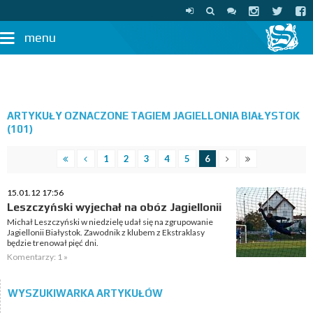
menu
ARTYKUŁY OZNACZONE TAGIEM JAGIELLONIA BIAŁYSTOK
(101)
1
2
3
4
5
6
15.01.12 17:56
Leszczyński wyjechał na obóz Jagiellonii
Michał Leszczyński w niedzielę udał się na zgrupowanie
Jagiellonii Białystok. Zawodnik z klubem z Ekstraklasy
będzie trenował pięć dni.
Komentarzy: 1 »
WYSZUKIWARKA ARTYKUŁÓW