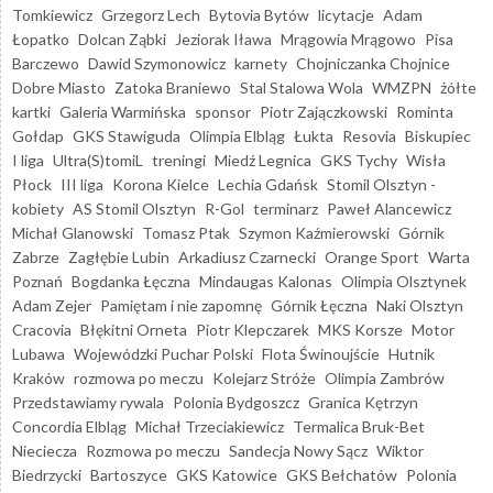
Tomkiewicz
Grzegorz Lech
Bytovia Bytów
licytacje
Adam
Łopatko
Dolcan Ząbki
Jeziorak Iława
Mrągowia Mrągowo
Pisa
Barczewo
Dawid Szymonowicz
karnety
Chojniczanka Chojnice
Dobre Miasto
Zatoka Braniewo
Stal Stalowa Wola
WMZPN
żółte
kartki
Galeria Warmińska
sponsor
Piotr Zajączkowski
Rominta
Gołdap
GKS Stawiguda
Olimpia Elbląg
Łukta
Resovia
Biskupiec
I liga
Ultra(S)tomiL
treningi
Miedź Legnica
GKS Tychy
Wisła
Płock
III liga
Korona Kielce
Lechia Gdańsk
Stomil Olsztyn -
kobiety
AS Stomil Olsztyn
R-Gol
terminarz
Paweł Alancewicz
Michał Glanowski
Tomasz Ptak
Szymon Kaźmierowski
Górnik
Zabrze
Zagłębie Lubin
Arkadiusz Czarnecki
Orange Sport
Warta
Poznań
Bogdanka Łęczna
Mindaugas Kalonas
Olimpia Olsztynek
Adam Zejer
Pamiętam i nie zapomnę
Górnik Łęczna
Naki Olsztyn
Cracovia
Błękitni Orneta
Piotr Klepczarek
MKS Korsze
Motor
Lubawa
Wojewódzki Puchar Polski
Flota Świnoujście
Hutnik
Kraków
rozmowa po meczu
Kolejarz Stróże
Olimpia Zambrów
Przedstawiamy rywala
Polonia Bydgoszcz
Granica Kętrzyn
Concordia Elbląg
Michał Trzeciakiewicz
Termalica Bruk-Bet
Nieciecza
Rozmowa po meczu
Sandecja Nowy Sącz
Wiktor
Biedrzycki
Bartoszyce
GKS Katowice
GKS Bełchatów
Polonia