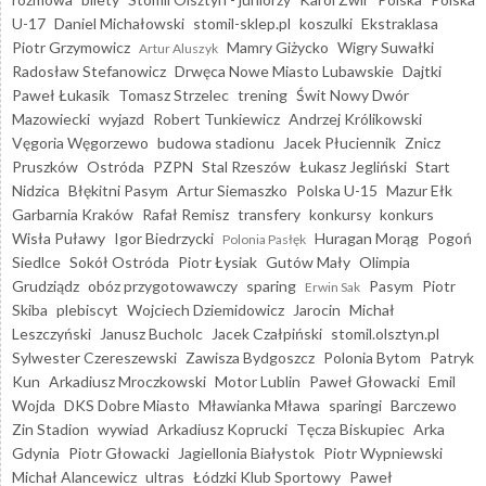
U-17
Daniel Michałowski
stomil-sklep.pl
koszulki
Ekstraklasa
Piotr Grzymowicz
Mamry Giżycko
Wigry Suwałki
Artur Aluszyk
Radosław Stefanowicz
Drwęca Nowe Miasto Lubawskie
Dajtki
Paweł Łukasik
Tomasz Strzelec
trening
Świt Nowy Dwór
Mazowiecki
wyjazd
Robert Tunkiewicz
Andrzej Królikowski
Vęgoria Węgorzewo
budowa stadionu
Jacek Płuciennik
Znicz
Pruszków
Ostróda
PZPN
Stal Rzeszów
Łukasz Jegliński
Start
Nidzica
Błękitni Pasym
Artur Siemaszko
Polska U-15
Mazur Ełk
Garbarnia Kraków
Rafał Remisz
transfery
konkursy
konkurs
Wisła Puławy
Igor Biedrzycki
Huragan Morąg
Pogoń
Polonia Pasłęk
Siedlce
Sokół Ostróda
Piotr Łysiak
Gutów Mały
Olimpia
Grudziądz
obóz przygotowawczy
sparing
Pasym
Piotr
Erwin Sak
Skiba
plebiscyt
Wojciech Dziemidowicz
Jarocin
Michał
Leszczyński
Janusz Bucholc
Jacek Czałpiński
stomil.olsztyn.pl
Sylwester Czereszewski
Zawisza Bydgoszcz
Polonia Bytom
Patryk
Kun
Arkadiusz Mroczkowski
Motor Lublin
Paweł Głowacki
Emil
Wojda
DKS Dobre Miasto
Mławianka Mława
sparingi
Barczewo
Zin Stadion
wywiad
Arkadiusz Koprucki
Tęcza Biskupiec
Arka
Gdynia
Piotr Głowacki
Jagiellonia Białystok
Piotr Wypniewski
Michał Alancewicz
ultras
Łódzki Klub Sportowy
Paweł