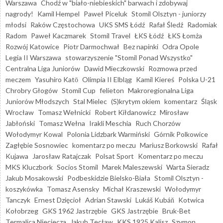
Warszawa
Chodź w "biało-niebieskich" barwach i zdobywaj
nagrody!
Kamil Hempel
Paweł Piceluk
Stomil Olsztyn - juniorzy
młodsi
Raków Częstochowa
UKS SMS Łódź
Rafał Śledź
Radomiak
Radom
Paweł Kaczmarek
Stomil Travel
ŁKS Łódź
ŁKS Łomża
Rozwój Katowice
Piotr Darmochwał
Bez napinki
Odra Opole
Legia II Warszawa
stowarzyszenie "Stomil Ponad Wszystko"
Centralna Liga Juniorów
Dawid Mieczkowski
Rozmowa przed
meczem
Yasuhiro Katō
Olimpia II Elbląg
Kamil Kiereś
Polska U-21
Chrobry Głogów
Stomil Cup
felieton
Makroregionalna Liga
Juniorów Młodszych
Stal Mielec
(S)krytym okiem
komentarz
Śląsk
Wrocław
Tomasz Wełnicki
Robert Kiłdanowicz
Mirosław
Jabłoński
Tomasz Wełna
Irakli Meschia
Ruch Chorzów
Wołodymyr Kowal
Polonia Lidzbark Warmiński
Górnik Polkowice
Zagłębie Sosnowiec
komentarz po meczu
Mariusz Borkowski
Rafał
Kujawa
Jarosław Ratajczak
Polsat Sport
Komentarz po meczu
MKS Kluczbork
Socios Stomil
Marek Maleszewski
Warta Sieradz
Jakub Mosakowski
Podbeskidzie Bielsko-Biała
Stomil Olsztyn -
koszykówka
Tomasz Asensky
Michał Kraszewski
Wołodymyr
Tanczyk
Ernest Dzięcioł
Adrian Stawski
Lukáš Kubáň
Kotwica
Kołobrzeg
GKS 1962 Jastrzębie
GKS Jastrzębie
Bruk-Bet
Termalica Nieciecza
Jakub Tecław
KKS 1925 Kalisz
Szymon