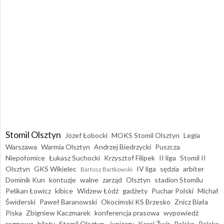
Stomil Olsztyn
Józef Łobocki
MOKS Stomil Olsztyn
Legia
Warszawa
Warmia Olsztyn
Andrzej Biedrzycki
Puszcza
Niepołomice
Łukasz Suchocki
Krzysztof Filipek
II liga
Stomil II
Olsztyn
GKS Wikielec
IV liga
sędzia
arbiter
Bartosz Bartkowski
Dominik Kun
kontuzje
walne
zarząd
Olsztyn
stadion Stomilu
Pelikan Łowicz
kibice
Widzew Łódź
gadżety
Puchar Polski
Michał
Świderski
Paweł Baranowski
Okocimski KS Brzesko
Znicz Biała
Piska
Zbigniew Kaczmarek
konferencja prasowa
wypowiedź
rozmowa
bilety
Stomil Olsztyn - juniorzy
Karol Żwir
Polska
Polska