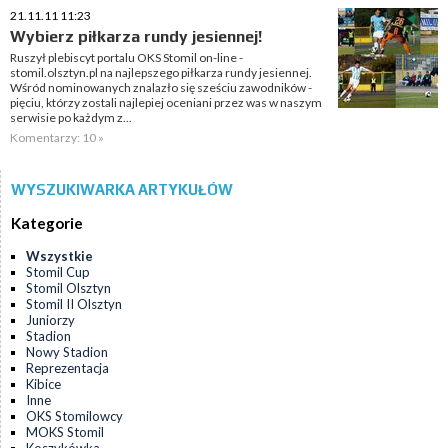
21.11.11 11:23
Wybierz piłkarza rundy jesiennej!
Ruszył plebiscyt portalu OKS Stomil on-line -
stomil.olsztyn.pl na najlepszego piłkarza rundy jesiennej.
Wśród nominowanych znalazło się sześciu zawodników -
pięciu, którzy zostali najlepiej oceniani przez was w naszym
serwisie po każdym z...
Komentarzy: 10 »
WYSZUKIWARKA ARTYKUŁÓW
Kategorie
Wszystkie
Stomil Cup
Stomil Olsztyn
Stomil II Olsztyn
Juniorzy
Stadion
Nowy Stadion
Reprezentacja
Kibice
Inne
OKS Stomilowcy
MOKS Stomil