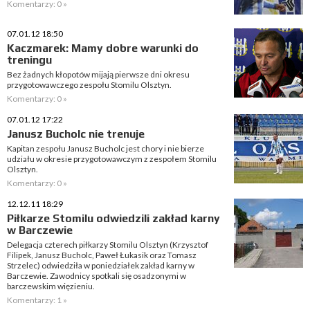
Komentarzy: 0 »
07.01.12 18:50
Kaczmarek: Mamy dobre warunki do
treningu
Bez żadnych kłopotów mijają pierwsze dni okresu
przygotowawczego zespołu Stomilu Olsztyn.
Komentarzy: 0 »
07.01.12 17:22
Janusz Bucholc nie trenuje
Kapitan zespołu Janusz Bucholc jest chory i nie bierze
udziału w okresie przygotowawczym z zespołem Stomilu
Olsztyn.
Komentarzy: 0 »
12.12.11 18:29
Piłkarze Stomilu odwiedzili zakład karny
w Barczewie
Delegacja czterech piłkarzy Stomilu Olsztyn (Krzysztof
Filipek, Janusz Bucholc, Paweł Łukasik oraz Tomasz
Strzelec) odwiedziła w poniedziałek zakład karny w
Barczewie. Zawodnicy spotkali się osadzonymi w
barczewskim więzieniu.
Komentarzy: 1 »