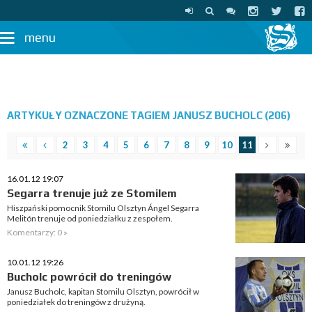
menu
ARTYKUŁY OZNACZONE TAGIEM JANUSZ BUCHOLC (206)
2
3
4
5
6
7
8
9
10
11
16.01.12 19:07
Segarra trenuje już ze Stomilem
Hiszpański pomocnik Stomilu Olsztyn Ángel Segarra
Melitón trenuje od poniedziałku z zespołem.
Komentarzy: 0 »
10.01.12 19:26
Bucholc powrócił do treningów
Janusz Bucholc, kapitan Stomilu Olsztyn, powrócił w
poniedziałek do treningów z drużyną.