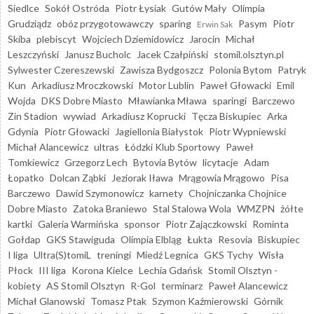
Siedlce
Sokół Ostróda
Piotr Łysiak
Gutów Mały
Olimpia
Grudziądz
obóz przygotowawczy
sparing
Pasym
Piotr
Erwin Sak
Skiba
plebiscyt
Wojciech Dziemidowicz
Jarocin
Michał
Leszczyński
Janusz Bucholc
Jacek Czałpiński
stomil.olsztyn.pl
Sylwester Czereszewski
Zawisza Bydgoszcz
Polonia Bytom
Patryk
Kun
Arkadiusz Mroczkowski
Motor Lublin
Paweł Głowacki
Emil
Wojda
DKS Dobre Miasto
Mławianka Mława
sparingi
Barczewo
Zin Stadion
wywiad
Arkadiusz Koprucki
Tęcza Biskupiec
Arka
Gdynia
Piotr Głowacki
Jagiellonia Białystok
Piotr Wypniewski
Michał Alancewicz
ultras
Łódzki Klub Sportowy
Paweł
Tomkiewicz
Grzegorz Lech
Bytovia Bytów
licytacje
Adam
Łopatko
Dolcan Ząbki
Jeziorak Iława
Mrągowia Mrągowo
Pisa
Barczewo
Dawid Szymonowicz
karnety
Chojniczanka Chojnice
Dobre Miasto
Zatoka Braniewo
Stal Stalowa Wola
WMZPN
żółte
kartki
Galeria Warmińska
sponsor
Piotr Zajączkowski
Rominta
Gołdap
GKS Stawiguda
Olimpia Elbląg
Łukta
Resovia
Biskupiec
I liga
Ultra(S)tomiL
treningi
Miedź Legnica
GKS Tychy
Wisła
Płock
III liga
Korona Kielce
Lechia Gdańsk
Stomil Olsztyn -
kobiety
AS Stomil Olsztyn
R-Gol
terminarz
Paweł Alancewicz
Michał Glanowski
Tomasz Ptak
Szymon Kaźmierowski
Górnik