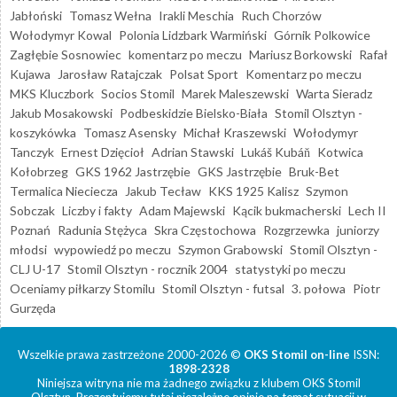
Jabłoński
Tomasz Wełna
Irakli Meschia
Ruch Chorzów
Wołodymyr Kowal
Polonia Lidzbark Warmiński
Górnik Polkowice
Zagłębie Sosnowiec
komentarz po meczu
Mariusz Borkowski
Rafał
Kujawa
Jarosław Ratajczak
Polsat Sport
Komentarz po meczu
MKS Kluczbork
Socios Stomil
Marek Maleszewski
Warta Sieradz
Jakub Mosakowski
Podbeskidzie Bielsko-Biała
Stomil Olsztyn -
koszykówka
Tomasz Asensky
Michał Kraszewski
Wołodymyr
Tanczyk
Ernest Dzięcioł
Adrian Stawski
Lukáš Kubáň
Kotwica
Kołobrzeg
GKS 1962 Jastrzębie
GKS Jastrzębie
Bruk-Bet
Termalica Nieciecza
Jakub Tecław
KKS 1925 Kalisz
Szymon
Sobczak
Liczby i fakty
Adam Majewski
Kącik bukmacherski
Lech II
Poznań
Radunia Stężyca
Skra Częstochowa
Rozgrzewka
juniorzy
młodsi
wypowiedź po meczu
Szymon Grabowski
Stomil Olsztyn -
CLJ U-17
Stomil Olsztyn - rocznik 2004
statystyki po meczu
Oceniamy piłkarzy Stomilu
Stomil Olsztyn - futsal
3. połowa
Piotr
Gurzęda
Wszelkie prawa zastrzeżone 2000-2026 ©
OKS Stomil on-line
ISSN:
1898-2328
Niniejsza witryna nie ma żadnego związku z klubem OKS Stomil
Olsztyn. Prezentujemy tutaj niezależne opinie na temat sytuacji w