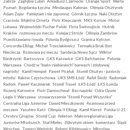
Zabrze
Zagłębie Lubin
Arkadiusz Czarnecki
Orange Sport
Warta
Poznań
Bogdanka Łęczna
Mindaugas Kalonas
Olimpia Olsztynek
Adam Zejer
Pamiętam i nie zapomnę
Górnik Łęczna
Naki Olsztyn
Cracovia
Błękitni Orneta
Piotr Klepczarek
MKS Korsze
Motor
Lubawa
Wojewódzki Puchar Polski
Flota Świnoujście
Hutnik
Kraków
rozmowa po meczu
Kolejarz Stróże
Olimpia Zambrów
Przedstawiamy rywala
Polonia Bydgoszcz
Granica Kętrzyn
Concordia Elbląg
Michał Trzeciakiewicz
Termalica Bruk-Bet
Nieciecza
Rozmowa po meczu
Sandecja Nowy Sącz
Wiktor
Biedrzycki
Bartoszyce
GKS Katowice
GKS Bełchatów
Polonia
Warszawa
Chodź w "biało-niebieskich" barwach i zdobywaj
nagrody!
Kamil Hempel
Paweł Piceluk
Stomil Olsztyn - juniorzy
młodsi
Raków Częstochowa
UKS SMS Łódź
Rafał Śledź
Radomiak
Radom
Paweł Kaczmarek
Stomil Travel
ŁKS Łódź
ŁKS Łomża
Rozwój Katowice
Piotr Darmochwał
Bez napinki
Odra Opole
Legia II Warszawa
stowarzyszenie "Stomil Ponad Wszystko"
Centralna Liga Juniorów
Dawid Mieczkowski
Rozmowa przed
meczem
Yasuhiro Katō
Olimpia II Elbląg
Kamil Kiereś
Polska U-21
Chrobry Głogów
Stomil Cup
felieton
Makroregionalna Liga
Juniorów Młodszych
Stal Mielec
(S)krytym okiem
komentarz
Śląsk
Wrocław
Tomasz Wełnicki
Robert Kiłdanowicz
Mirosław