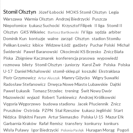
Stomil Olsztyn
Józef Łobocki
MOKS Stomil Olsztyn
Legia
Warszawa
Warmia Olsztyn
Andrzej Biedrzycki
Puszcza
Niepołomice
Łukasz Suchocki
Krzysztof Filipek
II liga
Stomil II
Olsztyn
GKS Wikielec
IV liga
sędzia
arbiter
Bartosz Bartkowski
Dominik Kun
kontuzje
walne
zarząd
Olsztyn
stadion Stomilu
Pelikan Łowicz
kibice
Widzew Łódź
gadżety
Puchar Polski
Michał
Świderski
Paweł Baranowski
Okocimski KS Brzesko
Znicz Biała
Piska
Zbigniew Kaczmarek
konferencja prasowa
wypowiedź
rozmowa
bilety
Stomil Olsztyn - juniorzy
Karol Żwir
Polska
Polska
U-17
Daniel Michałowski
stomil-sklep.pl
koszulki
Ekstraklasa
Piotr Grzymowicz
Mamry Giżycko
Wigry Suwałki
Artur Aluszyk
Radosław Stefanowicz
Drwęca Nowe Miasto Lubawskie
Dajtki
Paweł Łukasik
Tomasz Strzelec
trening
Świt Nowy Dwór
Mazowiecki
wyjazd
Robert Tunkiewicz
Andrzej Królikowski
Vęgoria Węgorzewo
budowa stadionu
Jacek Płuciennik
Znicz
Pruszków
Ostróda
PZPN
Stal Rzeszów
Łukasz Jegliński
Start
Nidzica
Błękitni Pasym
Artur Siemaszko
Polska U-15
Mazur Ełk
Garbarnia Kraków
Rafał Remisz
transfery
konkursy
konkurs
Wisła Puławy
Igor Biedrzycki
Huragan Morąg
Pogoń
Polonia Pasłęk